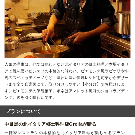
人気の理由は、他では味わえない北イタリアの郷土料理と本場イタリ
アで腕を磨いたシェフの本格的な味わい。ピエモンテ風ラビオリや牛
肉のスペトゥティーノなど、味わい深い伝統レシピを前菜からデザー
トまで全て自家製にて、取り分けしやすい【小分け】でお届けしま
す。ピエモンテの伝統菓子、ボネはアマレット風味のショコラプディ
ング。後を引く味わいです。
プランについて
中目黒の北イタリア郷土料理店Grollaが贈る
一軒家レストランの本格的な北イタリア料理が楽しめるプラン！