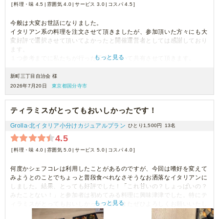
料理・味 4.5
雰囲気 4.0
サービス 3.0
コスパ 4.5
今般は大変お世話になりました。
イタリアン系の料理を注文させて頂きましたが、参加頂いた方々にも大
変好評で選択させて頂いてよかったと開催運営者としては感謝しており
ます。
もっと見る
１つ参考までに私たちが行った工夫について共有させて頂きます。
品数が９つで、1品が9つずつ入っておりましたので、お品をトレイから
出して、そのトレイを個人用のトレイとして利用させて頂きました。
新町三丁目自治会 様
そうすると、１トレイに9品が乗り、持ち運びが便利でした。紙皿より
2026年7月20日
東京都国分寺市
もトレイの方が高価かと思いますが、余分にトレイを提供されると
丁度1トレイに収まるので参考にして頂ければ幸いです。
ティラミスがとってもおいしかったです！
次回もまた機会がありましたら利用させて頂きますのでその際はよろし
くお願いいたします。
Grolla‐北イタリア小分けカジュアルプラン
ひとり1,500円
13名
4.5
料理・味 4.0
雰囲気 5.0
サービス 5.0
コスパ 4.0
何度かシェフコレは利用したことがあるのですが、今回は嗜好を変えて
みようとのことでちょっと普段食べれなさそうなお洒落なイタリアンに
しました。結果、とっても好評でした！「これ甘いの？しょっぱいの？
みたことない！」と参加者は初めてみる料理に興味津津でした。特にテ
もっと見る
ィラミスがとってもおいしかったです！またぜひよろしくお願いいたし
ます。