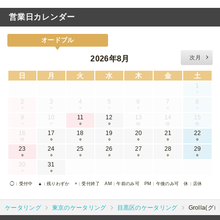
12:00締切です。
営業日カレンダー
オードブル
2026年8月
次月
日
月
火
水
木
金
土
1
×
2
3
4
5
6
7
8
×
×
×
×
×
×
×
9
10
11
12
13
14
15
×
×
○
○
休
休
休
16
17
18
19
20
21
22
休
○
○
○
○
○
○
23
24
25
26
27
28
29
○
○
○
○
○
○
○
30
31
×
○
◯
：受付中
▲
：残りわずか
×
：受付終了
AM
：午前のみ可
PM
：午後のみ可
休
：店休
ケータリング
東京のケータリング
目黒区のケータリング
Grolla(グ