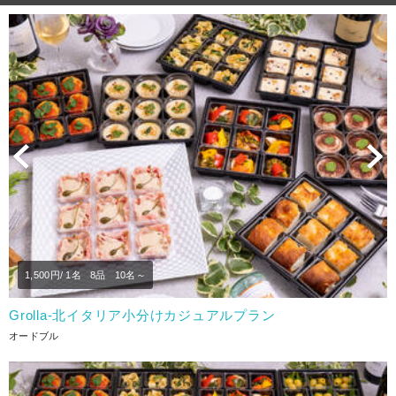
Previous
N
1,500
円/ 1名
8品
10名～
Grolla‐北イタリア小分けカジュアルプラン
オードブル