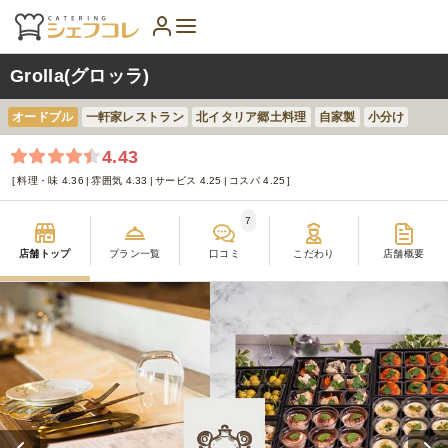
Grolla(グロッラ)
オードブル
一軒家レストラン
北イタリア郷土料理
自家製
小分け
4.43
料理・味 4.36
雰囲気 4.33
サービス 4.25
コスパ 4.25
7
店舗トップ
プラン一覧
口コミ
こだわり
店舗概要