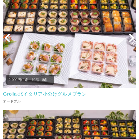
Previous
N
2,000
円/ 1名
10品
8名～
Grolla‐北イタリア小分けグルメプラン
オードブル