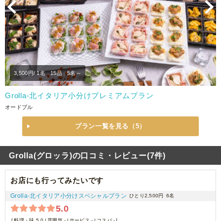
Previous
N
3,500
円/ 1名
15品
5名～
Grolla‐北イタリア小分けプレミアムプラン
オードブル
プラン一覧を見る（5）
Grolla(グロッラ)の口コミ・レビュー(7件)
お店にも行ってみたいです
Grolla‐北イタリア小分けスペシャルプラン
ひとり2,500円
6名
5.0
料理・味 5.0
雰囲気 -
サービス -
コスパ -