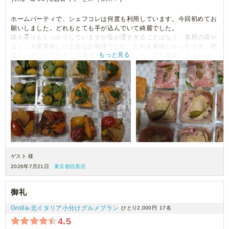
ホームパーティで、シェフコレは何度も利用しています。今回初めてお
願いしました。どれもとても手が込んでいて綺麗でした。
味も香りもしっかりしていますが塩が濃すぎることはなく、素材の味が
よく、大変美味しい上品なお料理でした。どれも美味しかったです。野
もっと見る
菜マリネはサクサクした食感も残っていて、とっても美味しかったで
す。
近いので、お店にも行ってみたいです。
ゲスト 様
2026年7月21日
東京都目黒区
御礼
Grolla‐北イタリア小分けグルメプラン
ひとり2,000円
17名
4.5