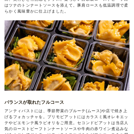
はツナのトンナートソースを添えて。豚肩ロースも低温調理で柔
らかく風味豊かに仕上げました。
バランスが取れたフルコース
アンティパストには、季節野菜のブルーテ(ムース)や店で焼き上
げるフォカッチャを。プリモピアットにはカラスミ風オレキエッ
テやピエモンテ風ラビオリをご用意。セコンドピアットは当店人
気のローストビーフトンナートソースや牛肉の赤ワイン煮込みな