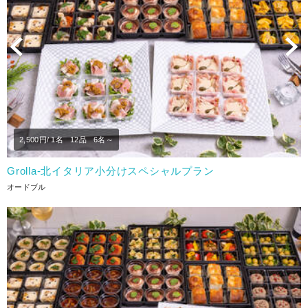
Previous
N
2,500
円/ 1名
12品
6名～
Grolla‐北イタリア小分けスペシャルプラン
オードブル