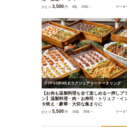
3,500
8品
20名～
ケータ
ひとり
円
GYPSOPHILEラグジュアリーケータリング
【お肉も温製料理も全て楽しめる一押しプ
ン】温製料理・肉・お寿司・トリュフ・イ
タ映え・豪華・大切な集まりに
5,500
10品
20名～
ケータ
ひとり
円