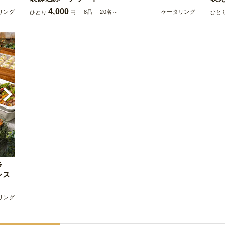
4,000
リング
8品
20名～
ケータリング
ひとり
円
ひと
ラ
ンス
リング