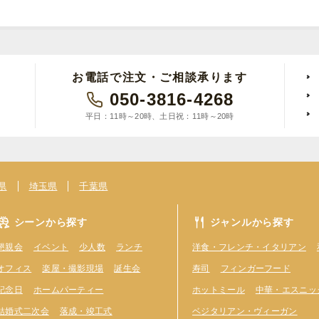
お電話で注文・ご相談承ります
050-3816-4268
平日：11時～20時、土日祝：11時～20時
県
埼玉県
千葉県
シーンから探す
ジャンルから探す
懇親会
イベント
少人数
ランチ
洋食・フレンチ・イタリアン
オフィス
楽屋・撮影現場
誕生会
寿司
フィンガーフード
記念日
ホームパーティー
ホットミール
中華・エスニッ
結婚式二次会
落成・竣工式
ベジタリアン・ヴィーガン