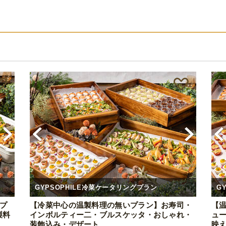
GYPSOPHILE冷菜ケータリングプラン
G
るプ
【冷菜中心の温製料理の無いプラン】お寿司・
【温
製料
インボルティー二・ブルスケッタ・おしゃれ・
ュ
装飾込み・デザート
映