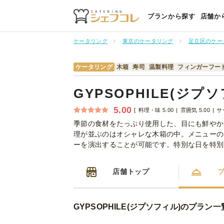
プランから探す
店舗か
ケータリング
東京のケータリング
足立区のケー
ケータリング
木箱
寿司
温製料理
フィンガーフー
GYPSOPHILE(ジプ
5.00
料理・味 5.00
雰囲気 5.00
サ
季節の食材をたっぷり使用した、目にも鮮やかな
理が並ぶのはオシャレな木箱の中。メニューの
ーを演出することが可能です。特別な日を特別
店舗トップ
GYPSOPHILE(ジプソフィル)のプラン一