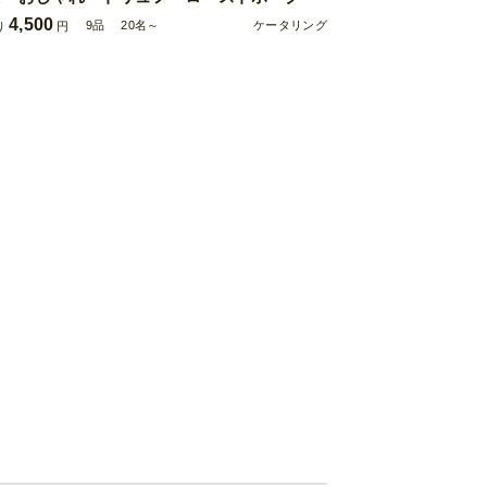
4,500
9品
20名～
ケータリング
り
円