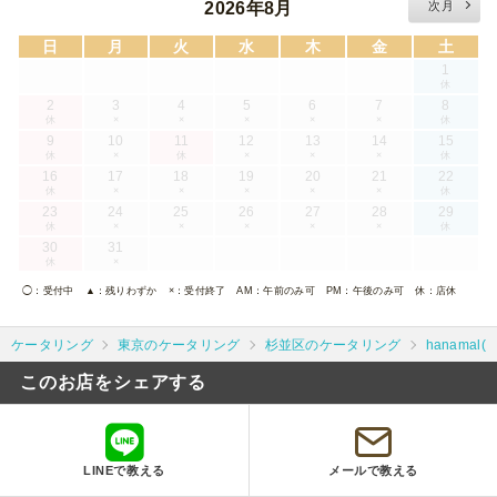
2026年8月
次月
日
月
火
水
木
金
土
1
休
2
3
4
5
6
7
8
休
×
×
×
×
×
休
9
10
11
12
13
14
15
休
×
休
×
×
×
休
16
17
18
19
20
21
22
休
×
×
×
×
×
休
23
24
25
26
27
28
29
休
×
×
×
×
×
休
30
31
休
×
◯
：受付中
▲
：残りわずか
×
：受付終了
AM
：午前のみ可
PM
：午後のみ可
休
：店休
ケータリング
東京のケータリング
杉並区のケータリング
hanamal
このお店をシェアする
LINEで教える
メールで教える