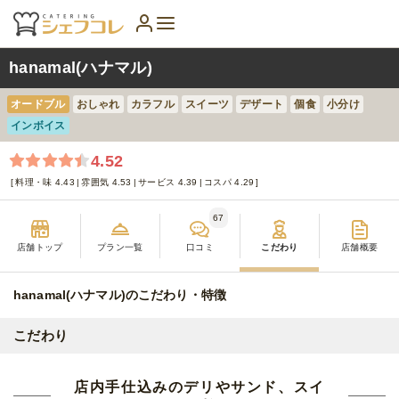
hanamal(ハナマル)
オードブル
おしゃれ
カラフル
スイーツ
デザート
個食
小分け
インボイス
4.52
料理・味 4.43
雰囲気 4.53
サービス 4.39
コスパ 4.29
67
店舗トップ
プラン一覧
口コミ
こだわり
店舗概要
hanamal(ハナマル)のこだわり・特徴
こだわり
店内手仕込みのデリやサンド、スイ