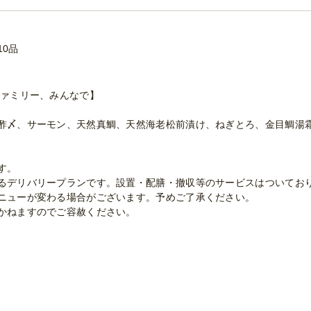
10品
ファミリー、みんなで】
酢〆、サーモン、天然真鯛、天然海老松前漬け、ねぎとろ、金目鯛湯
す。
るデリバリープランです。設置・配膳・撤収等のサービスはついてお
ニューが変わる場合がございます。予めご了承ください。
かねますのでご容赦ください。