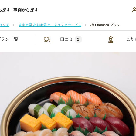
ら探す
事例から探す
リング
東京寿司 板前寿司ケータリングサービス
梅 Standard プラン
プラン一覧
口コミ
こだ
2