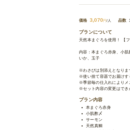
3,070
価格
品数
円
/人
プランについて
天然本まぐろを使用！ 【
内容：本まぐろ赤身、小肌
いか、玉子
※わさびは別添えとなりま
※使い捨て容器でお届けす
※季節毎の仕入れによりメ
※セット内容の変更はでき
プラン内容
本まぐろ赤身
小肌酢〆
サーモン
天然真鯛