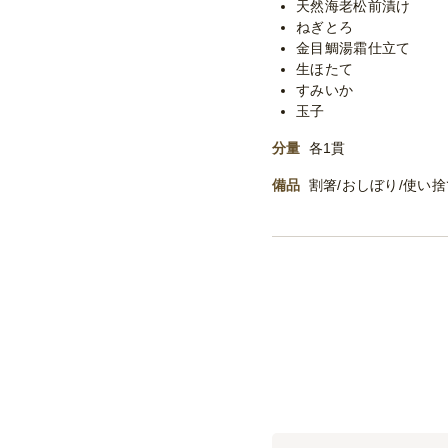
天然海老松前漬け
ねぎとろ
金目鯛湯霜仕立て
生ほたて
すみいか
玉子
分量
各1貫
備品
割箸/おしぼり/使い