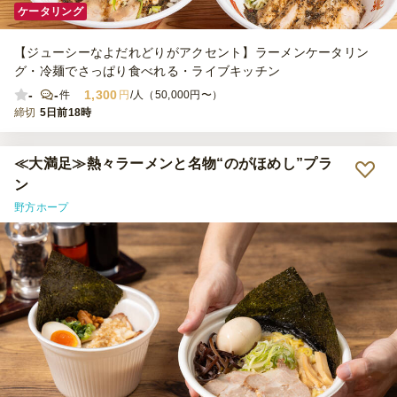
ケータリング
【ジューシーなよだれどりがアクセント】ラーメンケータリン
グ・冷麺でさっぱり食べれる・ライブキッチン
-
-
1,300
件
円
/人（50,000円〜）
締切
5日前18時
≪大満足≫熱々ラーメンと名物“のがほめし”プラ
ン
野方ホープ