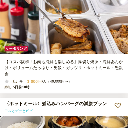
ケータリング
【コスパ抜群！お肉も海鮮も楽しめる】厚切り焼豚・海鮮あんか
け・ボリュームたっぷり・男飯・ガッツリ・ホットミール・懇親
会
-
-
1,000
件
円
/人（40,000円〜）
締切
5日前18時
〈ホットミール〉煮込みハンバーグの満腹プラン
アルとデデとピピ