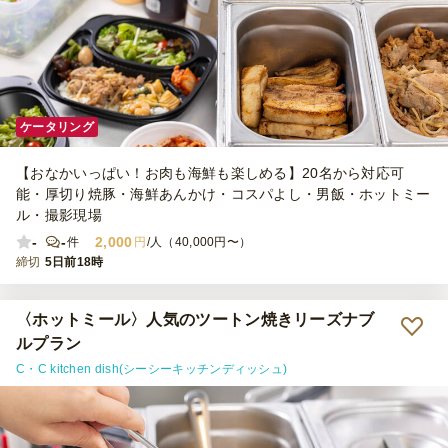
ケータリング
【おなかいっぱい！お肉も海鮮も楽しめる】20名から対応可
能・厚切り焼豚・海鮮あんかけ・コスパよし・男飯・ホットミー
ル・撮影現場
-
-
2,000
件
円
/人（40,000円〜）
締切
5日前18時
〈ホットミール〉人気のツートン焼きリーズナブ
ルプラン
C・C kitchen dish(シーシーキッチンディッシュ)