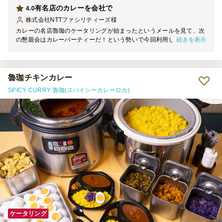
有名店のカレーを会社で
4.0
株式会社NTTファシリティーズ
様
カレーの名店魯珈のケータリングが始まったというメールを見て、次
続きを表示
の懇親会はカレーパーティーだ！という勢いで今回利用しました。利
用を決めてから、いつもはお酒のつまみになるものを用意していたの
で、集客が心配になりましたが、有名店というのもあり、集客力ばっ
ちりでした。 味もおいしかったですし、カレーの配膳をみんなで並
んで待つのも給食みたいで楽しかったです。今回はスタッフの方が2
魯珈チキンカレー
名来てくださいました。お二人とも親切で丁寧でした。ありがとうご
SPICY CURRY 魯珈(スパイシーカレーロカ)
ざいました。
ケータリング