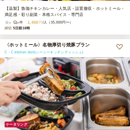
【温製】魯珈チキンカレー・人気店・設置撤収・ホットミール・
満足感・彩り副菜・本格スパイス・専門店
-
-
1,400
件
円
/人（35,000円〜）
締切
5日前18時
〈ホットミール〉名物厚切り焼豚プラン
C・C kitchen dish(シーシーキッチンディッシュ)
ケータリング