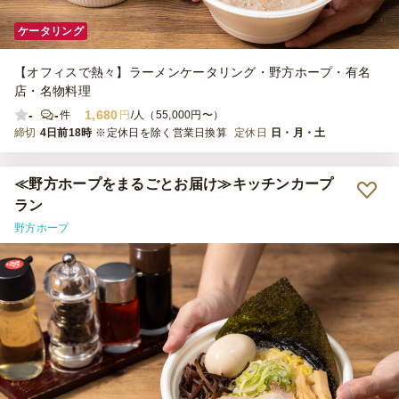
ケータリング
【オフィスで熱々】ラーメンケータリング・野方ホープ・有名
店・名物料理
-
-
1,680
件
円
/人（55,000円〜）
締切
4日前18時
※定休日を除く営業日換算
定休日
日・月・土
≪野方ホープをまるごとお届け≫キッチンカープ
ラン
野方ホープ