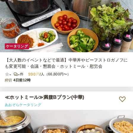
ケータリング
【大人数のイベントなどで最適】中華丼やビーフストロガノフに
も変更可能・会議・懇親会・ホットミール・慰労会
-
-
990
件
円
/人（66,800円〜）
締切
4日前12時
≪ホットミール≫満腹Bプラン(中華)
あおぞらケータリング