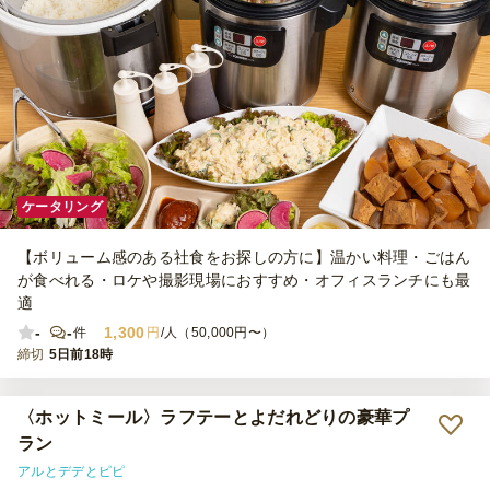
ケータリング
【ボリューム感のある社食をお探しの方に】温かい料理・ごはん
が食べれる・ロケや撮影現場におすすめ・オフィスランチにも最
適
-
-
1,300
件
円
/人（50,000円〜）
締切
5日前18時
〈ホットミール〉ラフテーとよだれどりの豪華プ
ラン
アルとデデとピピ