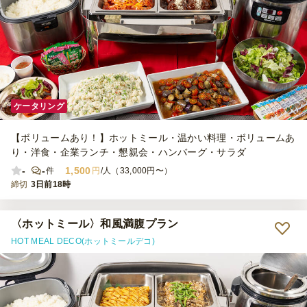
ケータリング
【ボリュームあり！】ホットミール・温かい料理・ボリュームあ
り・洋食・企業ランチ・懇親会・ハンバーグ・サラダ
-
-
1,500
件
円
/人（33,000円〜）
締切
3日前18時
〈ホットミール〉和風満腹プラン
HOT MEAL DECO(ホットミールデコ)