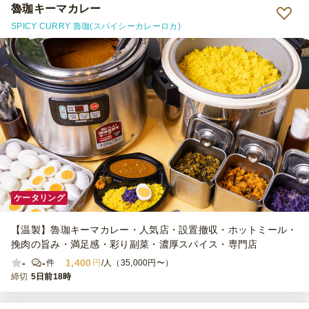
魯珈キーマカレー
SPICY CURRY 魯珈(スパイシーカレーロカ)
ケータリング
【温製】魯珈キーマカレー・人気店・設置撤収・ホットミール・
挽肉の旨み・満足感・彩り副菜・濃厚スパイス・専門店
-
-
1,400
件
円
/人（35,000円〜）
締切
5日前18時