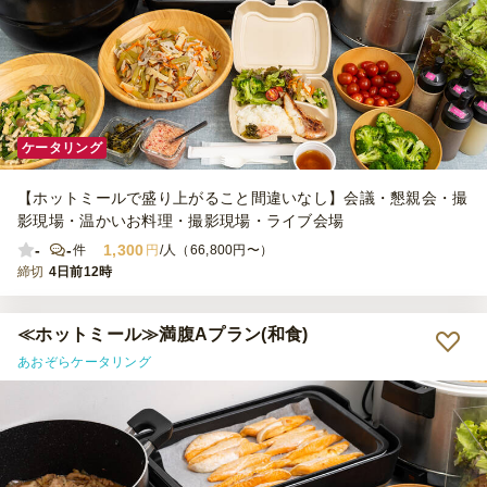
ケータリング
【ホットミールで盛り上がること間違いなし】会議・懇親会・撮
影現場・温かいお料理・撮影現場・ライブ会場
-
-
1,300
件
円
/人（66,800円〜）
締切
4日前12時
≪ホットミール≫満腹Aプラン(和食)
あおぞらケータリング