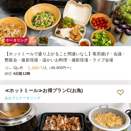
ケータリング
【ホットミールで盛り上がること間違いなし】竜田揚げ・会議・
懇親会・撮影現場・温かいお料理・撮影現場・ライブ会場
-
-
1,300
件
円
/人（66,800円〜）
締切
4日前12時
≪ホットミール≫お得プランC(お魚)
あおぞらケータリング