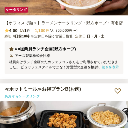
ケータリング
【オフィスで熱々】ラーメンケータリング・野方ホープ・有名店
4.00
1
1,100
件
円
/人（55,000円〜）
締切
4日前18時
※定休日を除く営業日換算
定休日
日・月・土
従業員ランチ企画(野方ホープ)
4.0
アース製薬株式会社
様
社員向けランチ企画のためシェフコレさんをご利用させていただきま
続きを表示
した。 ビュッフェスタイルではなく対面型の企画を検討している中
で、今回実施させていただきました「野方ホープ」さんに決めまし
た。 事前のお打ち合わせでも状況や要望を確認してくださり、 当日
約100食完売で社員の皆さまも非常に喜んでいただけました。 今後も
ケータリングサービスをご利用させていただきたいと思います。
≪ホットミール≫お得プランB(お肉)
あおぞらケータリング