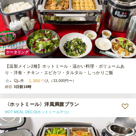
ケータリング
【温製メイン2種】ホットミール・温かい料理・ボリュームあ
り・洋食・チキン・エビカツ・タルタル・しっかりご飯
-
-
1,300
件
円
/人（33,000円〜）
締切
3日前18時
〈ホットミール〉洋風満腹プラン
HOT MEAL DECO(ホットミールデコ)