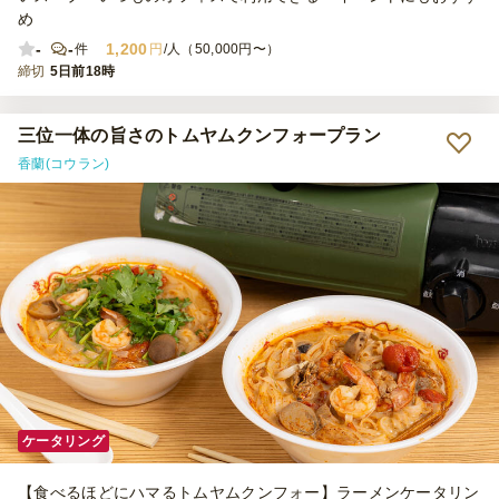
め
-
-
1,200
件
円
/人（50,000円〜）
締切
5日前18時
三位一体の旨さのトムヤムクンフォープラン
香蘭(コウラン)
ケータリング
【食べるほどにハマるトムヤムクンフォー】ラーメンケータリン