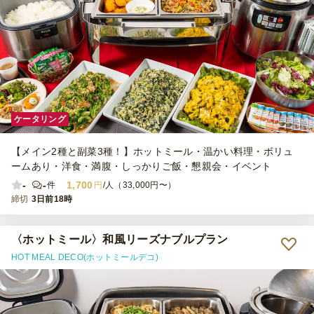
ケータリング
【メイン2種と副菜3種！】ホットミール・温かい料理・ボリュ
ームあり・洋食・満腹・しっかりご飯・懇親会・イベント
-
-
1,700
件
円
/人（33,000円〜）
締切
3日前18時
〈ホットミール〉和風リーズナブルプラン
HOT MEAL DECO(ホットミールデコ)