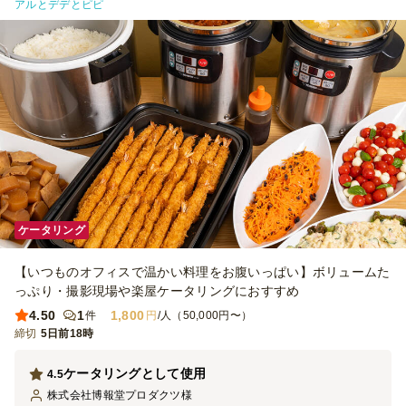
アルとデデとピピ
ケータリング
【いつものオフィスで温かい料理をお腹いっぱい】ボリュームた
っぷり・撮影現場や楽屋ケータリングにおすすめ
4.50
1
1,800
件
円
/人（50,000円〜）
締切
5日前18時
ケータリングとして使用
4.5
株式会社博報堂プロダクツ
様