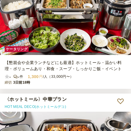
ケータリング
【懇親会や企業ランチなどにも最適】ホットミール・温かい料
理・ボリュームあり・和食・スープ・しっかりご飯・イベント
-
-
1,300
件
円
/人（33,000円〜）
締切
3日前18時
〈ホットミール〉中華プラン
HOT MEAL DECO(ホットミールデコ)