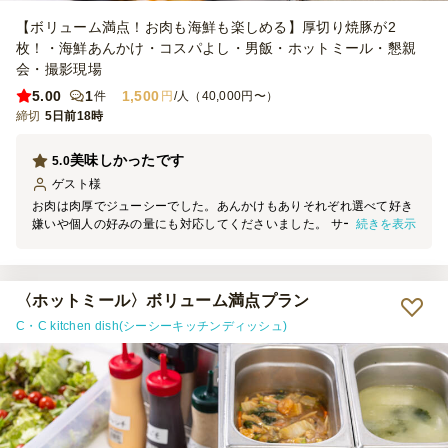
【ボリューム満点！お肉も海鮮も楽しめる】厚切り焼豚が2
枚！・海鮮あんかけ・コスパよし・男飯・ホットミール・懇親
会・撮影現場
5.00
1
1,500
件
円
/人（40,000円〜）
締切
5日前18時
美味しかったです
5.0
ゲスト
様
お肉は肉厚でジューシーでした。あんかけもありそれぞれ選べて好き
続きを表示
嫌いや個人の好みの量にも対応してくださいました。 サービスもよ
くとてもおいしかったです最高でした！ありがとうございました！
〈ホットミール〉ボリューム満点プラン
C・C kitchen dish(シーシーキッチンディッシュ)