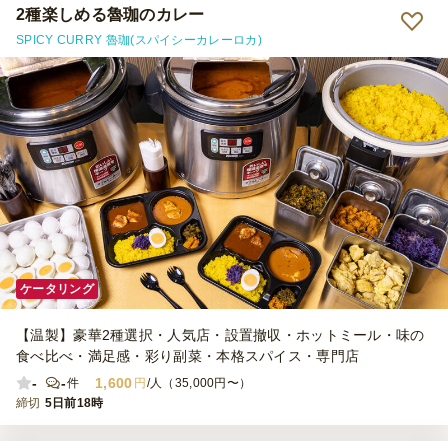
回はこちらでお皿を別途多めに用意したため、参加者がそれぞれ好き
2種楽しめる魯珈のカレー
な分量を取り分けて提供できるスタイルにできたのも良かったです。
SPICY CURRY 魯珈(スパイシーカレーロカ)
味もサービスも大満足で、大変気に入りました。またぜひ利用させて
いただきたいです。
ケータリング
【温製】豪華2種選択・人気店・設置撤収・ホットミール・味の
食べ比べ・満足感・彩り副菜・本格スパイス・専門店
-
-
1,600
件
円
/人（35,000円〜）
締切
5日前18時