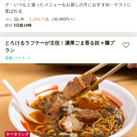
グ・いつもと違ったメニューをお探しの方におすすめ・ゲストに
喜ばれる
-
-
1,200
件
円
/人（50,000円〜）
締切
5日前18時
とろけるラフテーが主役！濃厚ごま香る担々麺プ
ラン
香蘭(コウラン)
ケータリング