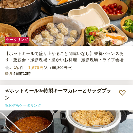
ケータリング
【ホットミールで盛り上がること間違いなし】栄養バランスあ
り・懇親会・撮影現場・温かいお料理・撮影現場・ライブ会場
-
-
1,670
件
円
/人（66,800円〜）
締切
4日前12時
≪ホットミール≫特製キーマカレーとサラダプラ
ン
あおぞらケータリング