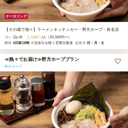
ケータリング
【その場で熱々】ラーメンキッチンカー・野方ホープ・有名店
-
-
1,100
件
円
/人（55,000円〜）
締切
4日前18時
※定休日を除く営業日換算
定休日
日・月・土
≪熱々でお届け≫野方ホーププラン
野方ホープ