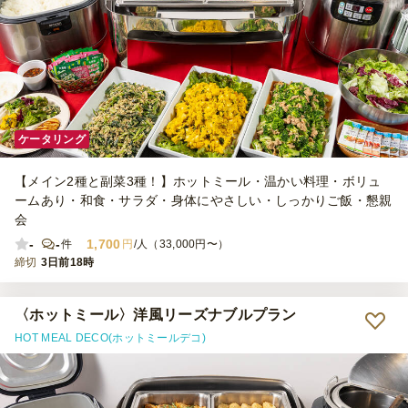
ケータリング
【メイン2種と副菜3種！】ホットミール・温かい料理・ボリュ
ームあり・和食・サラダ・身体にやさしい・しっかりご飯・懇親
会
-
-
1,700
件
円
/人（33,000円〜）
締切
3日前18時
〈ホットミール〉洋風リーズナブルプラン
HOT MEAL DECO(ホットミールデコ)