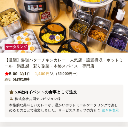
ケータリング
【温製】魯珈バターチキンカレー・人気店・設置撤収・ホットミ
ール・満足感・彩り副菜・本格スパイス・専門店
5.00
1
1,400
件
円
/人（35,000円〜）
締切
5日前18時
社内イベントの食事として注文
5.0
株式会社共同テレビジョン
様
本格的な美味しいカレーが、温かいホットミールケータリングで楽し
続きを表示
めるとのことで注文しました。サービススタッフの方もついてくださ
るのに、このお値段で利用できるのは大変リーズナブルでうれしいで
す！ メインのカレーは本格的でスパイシーで、もちろん期待通りの
美味しさでしたが、付け合わせもとても美味しくて感動しました。今