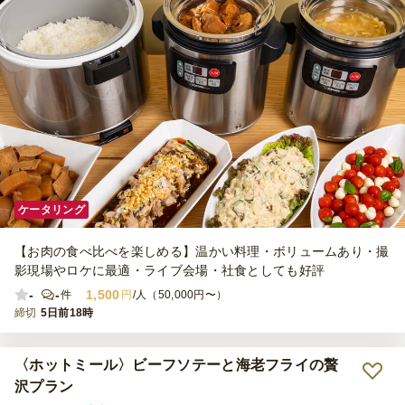
ケータリング
【お肉の食べ比べを楽しめる】温かい料理・ボリュームあり・撮
影現場やロケに最適・ライブ会場・社食としても好評
-
-
1,500
件
円
/人（50,000円〜）
締切
5日前18時
〈ホットミール〉ビーフソテーと海老フライの贅
沢プラン