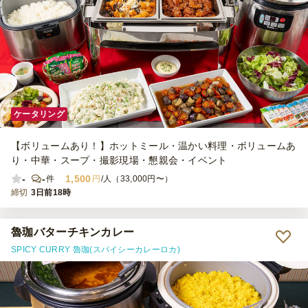
ケータリング
【ボリュームあり！】ホットミール・温かい料理・ボリュームあ
り・中華・スープ・撮影現場・懇親会・イベント
-
-
1,500
件
円
/人（33,000円〜）
締切
3日前18時
魯珈バターチキンカレー
SPICY CURRY 魯珈(スパイシーカレーロカ)