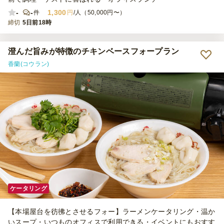
-
-
1,300
件
円
/人（50,000円〜）
締切
5日前18時
澄んだ旨みが特徴のチキンベースフォープラン
香蘭(コウラン)
ケータリング
【本場屋台を彷彿とさせるフォー】ラーメンケータリング・温か
いスープ・いつものオフィスで利用できる・イベントにもおすす