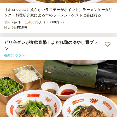
【ホロッホロに柔らかいラフテーがポイント】ラーメンケータリ
ング・料理研究家による本格ラーメン・ゲストに喜ばれる
-
-
1,400
件
円
/人（50,000円〜）
締切
5日前18時
ピリ辛ダレが食欲直撃！よだれ鶏の冷やし麺プラ
ン
香蘭(コウラン)