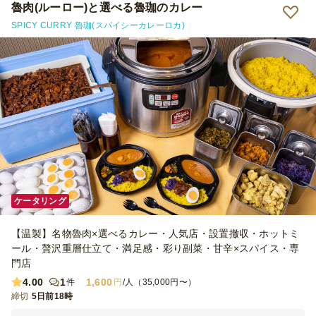
魯肉(ルーロー)と選べる魯珈のカレー
SPICY CURRY 魯珈(スパイシーカレーロカ)
ケータリング
【温製】名物魯肉×選べるカレー・人気店・設置撤収・ホットミ
ール・贅沢重層仕立て・満足感・彩り副菜・甘辛×スパイス・専
門店
4.00
1
1,600
件
円
/人（35,000円〜）
締切
5日前18時