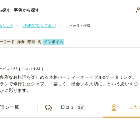
ら探す
事例から探す
タリング
LEAPOPO(レアポポ)
こだわり・特徴
ーフード
洋食
寿司
肉
インボイス
ービス 4.56
コスパ 4.33
多彩なお料理を楽しめる本格パーティーオードブル&ケータリング。
ランで修行したシェフ。「楽しく、出会いを大切に」という思いを心
かに彩ります。
プラン一覧
口コミ
こだ
38