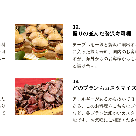
02.
握りの並んだ贅沢寿司桶
お料
テーブルを一段と贅沢に演出す
な可
に入った握り寿司。国内のお客
パー
すが、海外からのお客様からも
と請け合い。
04.
点
どのプランもカスタマイ
れた
アレルギーがあるから抜いてほ
あり
ある、このお料理をこちらのプ
くて
など、各プランは細かいカスタ
し
能です。お気軽にご相談くださ