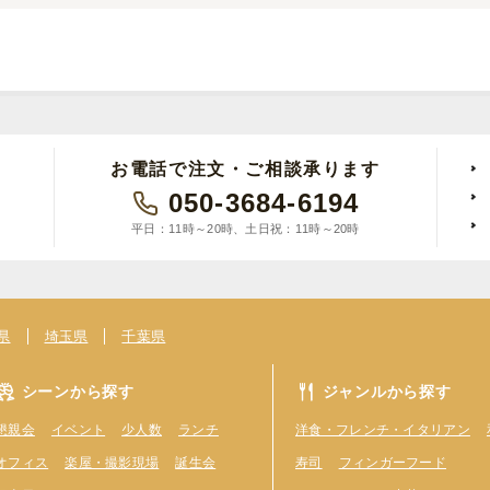
お電話で注文・ご相談承ります
050-3684-6194
平日：11時～20時、土日祝：11時～20時
県
埼玉県
千葉県
シーンから探す
ジャンルから探す
懇親会
イベント
少人数
ランチ
洋食・フレンチ・イタリアン
オフィス
楽屋・撮影現場
誕生会
寿司
フィンガーフード