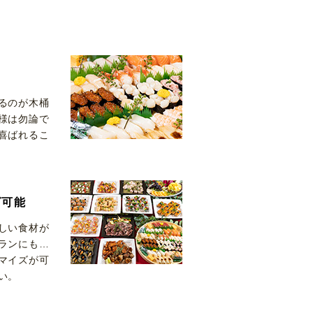
るのが木桶
様は勿論で
喜ばれるこ
ズ可能
しい食材が
ランにも…
マイズが可
い。