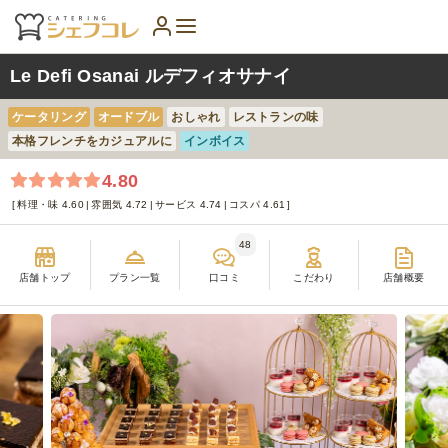
Le Defi Osanai ルデフィオサナイ
ケータリング
オードブル
おしゃれ
レストランの味
本格フレンチをカジュアルに
インボイス
4.80
料理・味 4.60
雰囲気 4.72
サービス 4.74
コスパ 4.61
48
店舗トップ
プラン一覧
口コミ
こだわり
店舗概要