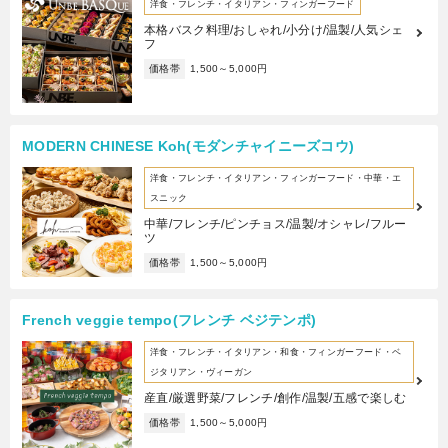
洋食・フレンチ・イタリアン・フィンガーフード
本格バスク料理/おしゃれ/小分け/温製/人気シェ
フ
価格帯
1,500～5,000円
MODERN CHINESE Koh(モダンチャイニーズコウ)
洋食・フレンチ・イタリアン・フィンガーフード・中華・エ
スニック
中華/フレンチ/ピンチョス/温製/オシャレ/フルー
ツ
価格帯
1,500～5,000円
French veggie tempo(フレンチ ベジテンポ)
洋食・フレンチ・イタリアン・和食・フィンガーフード・ベ
ジタリアン・ヴィーガン
産直/厳選野菜/フレンチ/創作/温製/五感で楽しむ
価格帯
1,500～5,000円