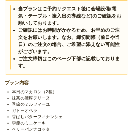
ア伝統のカンノーロまで、厳選スイーツを贅沢に取り揃えまし
当プランはご予約リクエスト後に会場設備(電
た。ひとつひとつ丁寧に仕上げた繊細な味わいが、パーティーや
気・テーブル・搬入出の導線など)のご確認をお
ティータイムを格別に彩ります。特別な時間にふさわしい、ラグ
ジュアリーなスイーツケータリングプランです。
願いしております。
ご確認にはお時間がかかるため、お早めのご注
※お料理セッティング・撤収分のスタッフ人件費はプラン内に含
文をお願いします。なお、締切間際（前日や当
まれております。(スタッフ人数をご指定の場合は別途人件費が
日）のご注文の場合、ご希望に添えない可能性
発生する可能性がございます。)
がございます。
※ご要望によりお料理の変更も可能ですので、お気軽にお問合せ
ご注文締切はこのページ下部に記載しておりま
ください。
す。
※季節毎の仕入れによりメニューが変わる場合がございます。予
めご了承ください。
プラン内容
本日のマカロン（2種）
抹茶の濃厚テリーヌ
季節のミルフィーユ
ガトーオペラ
香ばしバターフィナンシェ
季節のミニケーキ
ベリーパンナコッタ