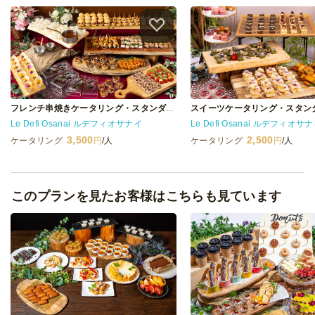
スイーツケータリング・スタン
フレンチ串焼きケータリング・スタンダード(N)
Le Defi Osanai ルデフィオサナイ
Le Defi Osanai ルデフィオサ
3,500
2,500
ケータリング
円
/人
ケータリング
円
/人
このプランを見たお客様はこちらも見ています