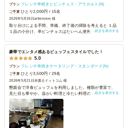
フレンチ串焼きとピンチョス・アラカルト(N)
プラン
ございました。
ひとり2,000円 / 15名
ご予算
2026年5月26日
artience㈱ 様
取り分けによる手間、準備、終了後の掃除を考えると １品
続きを表示する
１品の小分け、串ピンチョスはたいへん便利で助かりまし
た。見た目もお洒落で引き立つ良さ。ちょっと味付けが濃
かったのが残念でしたが、ビールが進む感じでした。
豪華でエンタメ感あるビュッフェスタイルでした！
5.0
フレンチ串焼きケータリング・スタンダード(N)
プラン
ひとり3,500円 / 29名
ご予算
2026年5月21日
弁護士ドットコム 様
懇親会で洋食ビュッフェを利用しました。種類が豊富で、
続きを表示する
見た目も華やか。温かい料理と冷たい料理のバランスが良
く、若手からベテランまで幅広く好評でした。スタッフの
対応も丁寧で、追加補充もスムーズ。大人数の会にぴった
りのケータリングです。