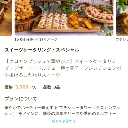
15名様分盛り付けイメージ
プチシ
スイーツケータリング・スペシャル
【クロカンブッシュで華やかに】スイーツケータリン
グ・デザート・ドルチェ・焼き菓子・フレンチシェフが
手掛けるこだわりスイーツ
3,000
価格
品数
9品
円
/人
プランについて
華やかでパーティー映えする”プチシュータワー（クロカンブッ
シュ）”をメインに、抹茶の濃厚テリーヌや季節のミルフィー
ユ、上品なガトーオペラ、香ばしいバターフィナンシェ、旬の果
続きを表示する
実を使ったミニケーキ、甘酸っぱいベリーパンナコッタ、イタリ