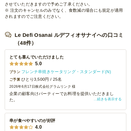
させていただきますので予めご了承ください。
※ 注文のキャンセルのみでなく、食数減の場合にも規定が適用
されますのでご注意ください。
Le Defi Osanai ルデフィオサナイへの口コミ
（48件）
とても喜んでいただけました
5.0
フレンチ串焼きケータリング・スタンダード(N)
プラン
ひとり3,500円 / 25名
ご予算
2026年6月17日
株式会社グラムリンク 様
企業の顧客向けパーティーでお料理を提供いただきまし
続きを表示する
た。
お料理や装飾の見た目が豪華で、数名驚かれている方を見
かけました。
メイン料理は最後まで温かい状態で提供されておりまし
串が食べやすいのが好評
た。
4.0
ぜひまた利用させていただきたいと思います、ありがとう