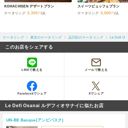
KOHACHISEN デザートプラン
スイーツビュッフェプラン
3,300
3,000
ケータリング
円
/人
ケータリング
円
/人
ケータリング
東京のケータリング
品川区のケータリング
Le Defi
このお店をシェアする
LINEで教える
メールで教える
Facebookでシェア
Xでシェア
Le Defi Osanai ルデフィオサナイに似たお店
UN-BE Basque(アンビバスク)