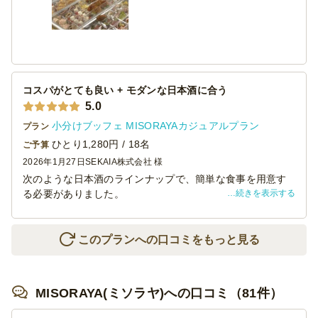
コスパがとても良い + モダンな日本酒に合う
5.0
小分けブッフェ MISORAYAカジュアルプラン
プラン
ひとり1,280円 / 18名
ご予算
2026年1月27日
SEKAIA株式会社 様
次のような日本酒のラインナップで、簡単な食事を用意す
続きを表示する
る必要がありました。
陸奥男山 クラシックヌーヴォー
鍋島 特別純米酒 生酒
鍋島 New Moon しぼりたて生酒 純米吟醸原酒
このプランへの口コミをもっと見る
田酒 NEW YEAR ボトル 2026 純米吟醸 生酒伯楽星 特別純
米 冷卸 番外酒
伯楽星 特別純米 冷卸 番外酒
MISORAYA(ミソラヤ)への口コミ（81件）
宝剣 純米酒 白ラベル
石鎚 特別純米酒 二夏越え