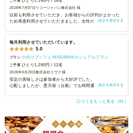
ひとり2,160円 / 16名
ご予算
2026年7月07日
リコージャパン株式会社 様
以前も利用させていただき、お客様からの評判がよかった
続きを表示する
ため再度利用させていただきました。女性のお客様が多い
イベントだったので見た目も華やかで食べやすいものをチ
ョイスしました。量もちょうどよく、食べ残し「０」でし
た。ありがとうございました。
毎月利用させていただいています。
5.0
小分けブッフェ MISORAYAカジュアルプラン
プラン
ひとり1,280円 / 12名
ご予算
2026年6月29日
株式会社リヴァ 様
安定の美味しさは参加者から大好評でした。
続きを表示する
心配しましたが、悪天候（台風）でも時間通りに届けてい
ただけたのは感謝しかないです。ありがとうございまし
た。また来月も利用させていただきます。
口コミをもっと見る（81）