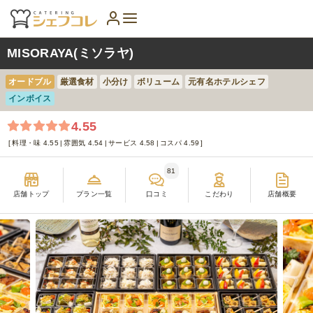
MISORAYA(ミソラヤ)
オードブル
厳選食材
小分け
ボリューム
元有名ホテルシェフ
インボイス
4.55
料理・味 4.55
雰囲気 4.54
サービス 4.58
コスパ 4.59
81
店舗トップ
プラン一覧
口コミ
こだわり
店舗概要