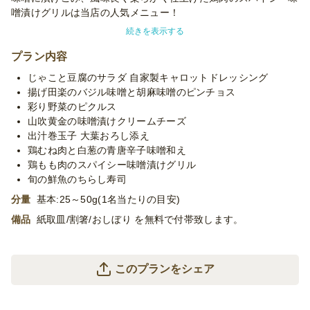
噌漬けグリルは当店の人気メニュー！
続きを表示する
1000円というリーズナブルな価格ながら、一つ一つ全く異なる
味わいのメインや副菜の数々、旬の鮮魚のちらしも楽しめるプラ
プラン内容
ン。
じゃこと豆腐のサラダ 自家製キャロットドレッシング
揚げ田楽のバジル味噌と胡麻味噌のピンチョス
元ホテルのシェフが作る和洋折衷のオードブル！
彩り野菜のピクルス
全国の味噌を扱う浅草の味噌ラボも運営するみそら屋ならではの
山吹黄金の味噌漬けクリームチーズ
レストランのお味をお楽しみください。
出汁巻玉子 大葉おろし添え
鶏むね肉と白葱の青唐辛子味噌和え
※使い捨て容器でお届けするデリバリープランです。設置・配
鶏もも肉のスパイシー味噌漬けグリル
膳・撤収等のサービスはついておりません。
旬の鮮魚のちらし寿司
※「10卓に配置」などお客様ご指定の数の卓に配置する場合、
分量
基本:25～50g(1名当たりの目安)
追加容器代金をいただいたり、容器が変更になる場合がございま
す。予めご了承くださいませ。
備品
紙取皿/割箸/おしぼり を無料で付帯致します。
※プランに記載のあるメニュー以外もご対応が可能です。お気軽
に御相談ください。
このプランをシェア