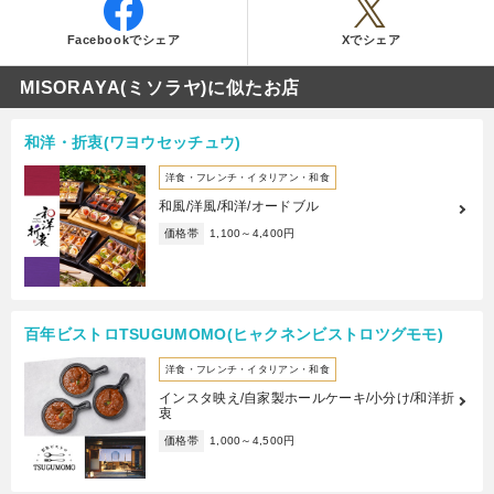
Facebookでシェア
Xでシェア
MISORAYA(ミソラヤ)に似たお店
和洋・折衷(ワヨウセッチュウ)
洋食・フレンチ・イタリアン・和食
和風/洋風/和洋/オードブル
価格帯
1,100～4,400円
百年ビストロTSUGUMOMO(ヒャクネンビストロツグモモ)
洋食・フレンチ・イタリアン・和食
インスタ映え/自家製ホールケーキ/小分け/和洋折
衷
価格帯
1,000～4,500円