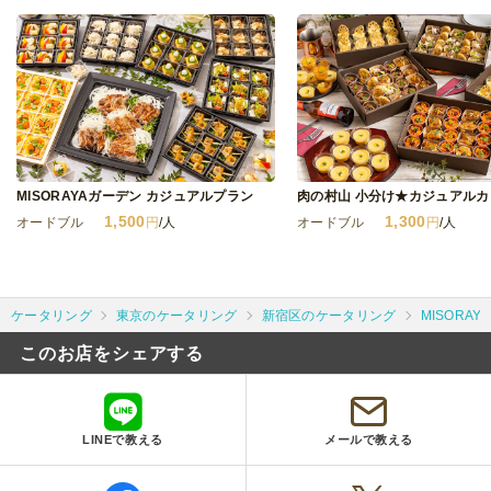
MISORAYAガーデン カジュアルプラン
1,500
1,300
オードブル
円
/人
オードブル
円
/人
ケータリング
東京のケータリング
新宿区のケータリング
MISORAY
このお店をシェアする
LINEで教える
メールで教える