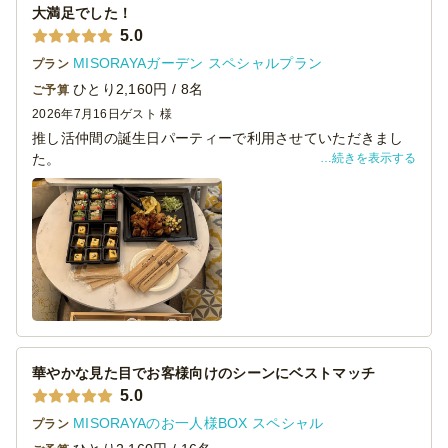
大満足でした！
菊姫 山廃純米呑切原酒
澤乃井 蔵守 2001年 純米大吟醸
5.0
MISORAYAガーデン スペシャルプラン
プラン
予算は日本酒重視、食事にそれほど多くをかけられなかっ
ひとり2,160円 / 8名
ご予算
たため
2026年7月16日
ゲスト 様
1500円前後/1名で探していたところ発見しました。
推し活仲間の誕生日パーティーで利用させていただきまし
続きを表示する
た。
1280円/1名で配送料無料、箸、皿、おしぼりといった基本
イベント前の人数変更にもすぐに対応してもらえました
的なものがついてきて
し、当日の配達時間も正確で、配達してくださった方も9階
見栄え、量、味も良く、小分けされているので配分もしや
まで運んでいただけてとても助かりました。
すいです。
お料理は見た目もオシャレで、殆どが小分けになっていた
費用対効果で言えばとても良い選択だったと思います。
ので取り分けるのも楽でした。少しずついろいろなお料理
社内の評判も良かったです。
を食べられて良かったです。何より味が美味しかったので
大満足でした。
日本酒とのバランスで言うと、フルーティ系の部分との相
また、機会があれば利用させていただきたいと思います。
性が弱いので
そこは余った予算で「いちごと生ハム」を用意してカバー
しました。
華やかな見た目でお客様向けのシーンにベストマッチ
5.0
MISORAYAのお一人様BOX スペシャル
プラン