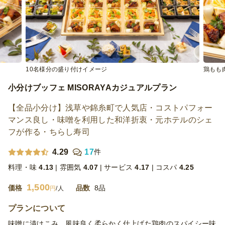
10名様分の盛り付けイメージ
鶏もも
小分けブッフェ MISORAYAカジュアルプラン
【全品小分け】浅草や錦糸町で人気店・コストパフォー
マンス良し・味噌を利用した和洋折衷・元ホテルのシェ
フが作る・ちらし寿司
4.29
17
件
料理・味
4.13
雰囲気
4.07
サービス
4.17
コスパ
4.25
1,500
価格
品数
8品
円
/人
プランについて
味噌に漬けこみ、風味良く柔らかく仕上げた鶏肉のスパイシー味