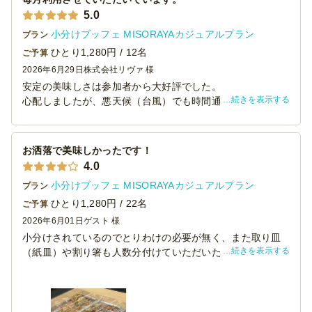
5.0
小分けブッフェ MISORAYAカジュアルプラン
プラン
ひとり1,280円 / 12名
ご予算
2026年6月29日
株式会社リヴァ 様
安定の美味しさは参加者から大好評でした。
続きを表示する
心配しましたが、悪天候（台風）でも時間通りに届けてい
ただけたのは感謝しかないです。ありがとうございまし
た。また来月も利用させていただきます。
お洒落で美味しかったです！
4.0
小分けブッフェ MISORAYAカジュアルプラン
プラン
ひとり1,280円 / 22名
ご予算
2026年6月01日
ゲスト 様
小分けされているのでとりわけの必要が無く、また取り皿
続きを表示する
（紙皿）や割り箸も人数分付けていただいたので、主催と
して非常に便利で助かりました。
味も美味しくて、立食にぴったりのラインナップでした。