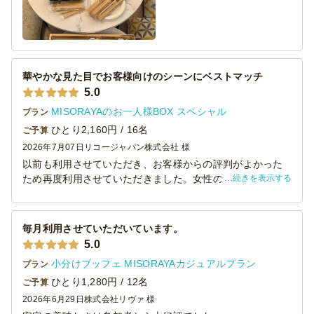
ので取り分けるのも楽でした。少しずついろいろなお料理
を食べられて良かったです。何より味が美味しかったので
大満足でした。
また、機会があれば利用させていただきたいと思います。
華やかな見た目でお客様向けのシーンにベストマッチ
5.0
MISORAYAのお一人様BOX スペシャル
プラン
ひとり2,160円 / 16名
ご予算
2026年7月07日
リコージャパン株式会社 様
以前も利用させていただき、お客様からの評判がよかった
続きを表示する
ため再度利用させていただきました。女性のお客様が多い
イベントだったので見た目も華やかで食べやすいものをチ
ョイスしました。量もちょうどよく、食べ残し「０」でし
た。ありがとうございました。
毎月利用させていただいています。
5.0
小分けブッフェ MISORAYAカジュアルプラン
プラン
ひとり1,280円 / 12名
ご予算
2026年6月29日
株式会社リヴァ 様