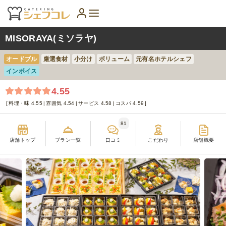
MISORAYA(ミソラヤ)
オードブル
厳選食材
小分け
ボリューム
元有名ホテルシェフ
インボイス
4.55
料理・味 4.55
雰囲気 4.54
サービス 4.58
コスパ 4.59
81
店舗トップ
プラン一覧
口コミ
こだわり
店舗概要