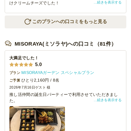
続きを表示する
けクリームチーズでした！
すぐになくなってしまったので、これだけ追加したいくら
いでした。
またリピートしたいと思います。
このプランへの口コミをもっと見る
ありがとうございました。
MISORAYA(ミソラヤ)への口コミ（81件）
大満足でした！
5.0
MISORAYAガーデン スペシャルプラン
プラン
ひとり2,160円 / 8名
ご予算
2026年7月16日
ゲスト 様
推し活仲間の誕生日パーティーで利用させていただきまし
続きを表示する
た。
イベント前の人数変更にもすぐに対応してもらえました
し、当日の配達時間も正確で、配達してくださった方も9階
まで運んでいただけてとても助かりました。
お料理は見た目もオシャレで、殆どが小分けになっていた