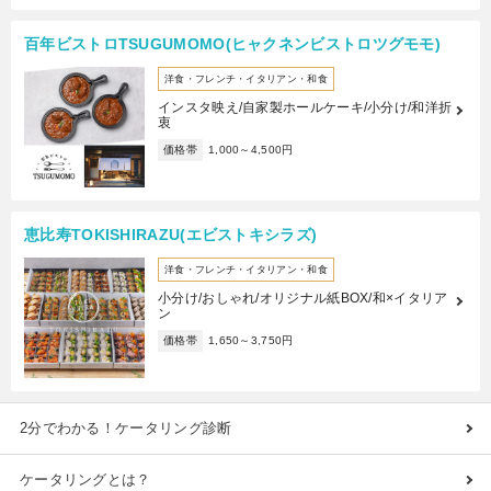
百年ビストロTSUGUMOMO(ヒャクネンビストロツグモモ)
洋食・フレンチ・イタリアン・和食
インスタ映え/自家製ホールケーキ/小分け/和洋折
衷
価格帯
1,000～4,500円
恵比寿TOKISHIRAZU(エビストキシラズ)
洋食・フレンチ・イタリアン・和食
小分け/おしゃれ/オリジナル紙BOX/和×イタリア
ン
価格帯
1,650～3,750円
2分でわかる！ケータリング診断
ケータリングとは？