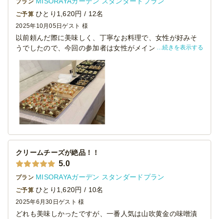
MISORAYAガーデン スタンダードプラン
プラン
ひとり1,620円 / 12名
ご予算
2025年10月05日
ゲスト 様
以前頼んだ際に美味しく、丁寧なお料理で、女性が好みそ
続きを表示する
うでしたので、今回の参加者は女性がメインということも
あり、こちらに決めました。
見栄えも良く、皆さん喜んで召し上がってくださいまし
た！ありがとうございます。
クリームチーズが絶品！！
5.0
MISORAYAガーデン スタンダードプラン
プラン
ひとり1,620円 / 10名
ご予算
2025年6月30日
ゲスト 様
どれも美味しかったですが、一番人気は山吹黄金の味噌漬