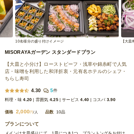
10名様分の盛り付けイメージ
【大皿
MISORAYAガーデン スタンダードプラン
【大皿と小分け】ローストビーフ・浅草や錦糸町で人気
店・味噌を利用した和洋折衷・元有名ホテルのシェフ・
ちらし寿司
4.30
5
件
料理・味
4.20
雰囲気
4.25
サービス
4.40
コスパ
3.90
2,000
価格
品数
10品
円
/人
プランについて
メインは大皿盛りにて、1皿につき1つ、プラントングをお付け