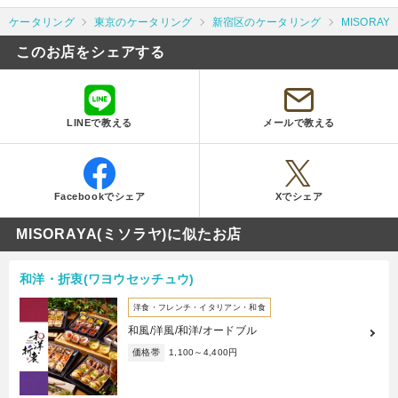
ケータリング
東京のケータリング
新宿区のケータリング
MISORAY
このお店をシェアする
LINEで教える
メールで教える
Facebookでシェア
Xでシェア
MISORAYA(ミソラヤ)に似たお店
和洋・折衷(ワヨウセッチュウ)
洋食・フレンチ・イタリアン・和食
和風/洋風/和洋/オードブル
価格帯
1,100～4,400円