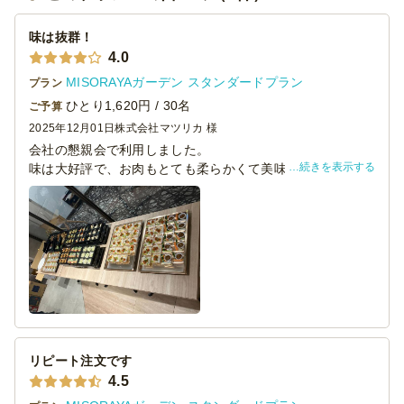
味は抜群！
4.0
MISORAYAガーデン スタンダードプラン
プラン
ひとり1,620円 / 30名
ご予算
2025年12月01日
株式会社マツリカ 様
会社の懇親会で利用しました。
続きを表示する
味は大好評で、お肉もとても柔らかくて美味しかったで
す！
ボリュームが控えめなので、食事を多めに摂りたい場合は
ちょっと物足りなさを感じるかもです。
今回は、男性メンバーが多くお肉とご飯があっという間に
なくなり、野菜が残っていました。
（ローストポークを2kg急遽デリバリー手配して凌ぎまし
た）
次回はもう少しボリュームがあるプランで発注させていた
だこうと思います＾＾
リピート注文です
4.5