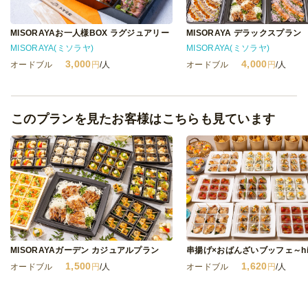
MISORAYAお一人様BOX ラグジュアリー
MISORAYA デラックスプラン
MISORAYA(ミソラヤ)
MISORAYA(ミソラヤ)
3,000
4,000
オードブル
円
/人
オードブル
円
/人
このプランを見たお客様はこちらも見ています
MISORAYAガーデン カジュアルプラン
串揚げ×おばんざいブッフェ～hiy
1,500
1,620
オードブル
円
/人
オードブル
円
/人