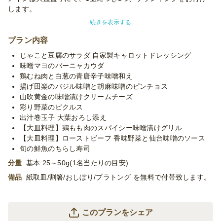
します。
ホテルのブッフェを連想させるプランです。
続きを表示する
柔らかく仕上げたローストビーフは仙台味噌のソースを添えて。
プラン内容
また味噌に漬けこみ、風味良く柔らかく仕上げた鶏肉のスパイシ
じゃこと豆腐のサラダ 自家製キャロットドレッシング
ー味噌漬けグリルは当店の人気メニュー！
味噌マヨのバーニャカウダ
鶏むね肉と白葱の青唐辛子味噌和え
リーズナブルな価格ながら、一つ一つ全く異なる味わいのメイン
揚げ田楽のバジル味噌と胡麻味噌のピンチョス
や副菜の数々、旬の鮮魚のちらしも楽しめるコストパフォーマン
山吹黄金の味噌漬けクリームチーズ
ス抜群のプラン。
彩り野菜のピクルス
出汁巻玉子 大葉おろし添え
元ホテルのシェフが作る和洋折衷のオードブル！
【大皿料理】鶏もも肉のスパイシー味噌漬けグリル
全国の味噌を扱う浅草の味噌ラボも運営するみそら屋ならではの
【大皿料理】ローストビーフ 香味野菜と仙台味噌のソース
レストランのお味をお楽しみください。
旬の鮮魚のちらし寿司
分量
基本:25～50g(1名当たりの目安)
※使い捨て容器でお届けするデリバリープランです。設置・配
膳・撤収等のサービスはついておりません。
備品
紙取皿/割箸/おしぼり/プラトング を無料で付帯致します。
※「10卓に配置」などお客様ご指定の数の卓に配置する場合、
追加容器代金をいただいたり、容器が変更になる場合がございま
す。予めご了承くださいませ。
このプランをシェア
※プランに記載のあるメニュー以外もご対応が可能です。お気軽