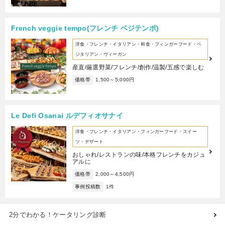
French veggie tempo(フレンチ ベジテンポ)
洋食・フレンチ・イタリアン・和食・フィンガーフード・ベ
ジタリアン・ヴィーガン
産直/厳選野菜/フレンチ/創作/温製/五感で楽しむ
価格帯
1,500～5,000円
Le Defi Osanai ルデフィオサナイ
洋食・フレンチ・イタリアン・フィンガーフード・スイー
ツ・デザート
おしゃれ/レストランの味/本格フレンチをカジュ
アルに
価格帯
2,000～4,500円
事例投稿数
1件
2分でわかる！ケータリング診断