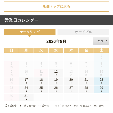
店舗トップに戻る
営業日カレンダー
ケータリング
オードブル
2026年8月
次月
日
月
火
水
木
金
土
1
×
2
3
4
5
6
7
8
休
×
×
×
×
×
×
9
10
11
12
13
14
15
休
×
休
○
休
休
休
16
17
18
19
20
21
22
休
○
○
○
○
○
○
23
24
25
26
27
28
29
休
○
○
○
○
○
○
30
31
休
○
◯
：受付中
▲
：残りわずか
×
：受付終了
AM
：午前のみ可
PM
：午後のみ可
休
：店休