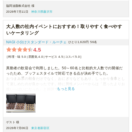
協同油脂株式会社 様
2026年7月11日
神奈川県藤沢市
大人数の社内イベントにおすすめ！取りやすく食べやす
いケータリング
NAGI 小分けスタンダード・ルーチェ
ひとり1,620円
56名
4.5
料理・味 5.0
雰囲気 4.0
サービス 4.5
コスパ 5.0
異動者の歓迎会で利用しました。50～60名と比較的大人数での開催だ
ったため、ブッフェスタイルで対応できる点が決め手でした。
おつまみ系の軽食だけでなく、おにぎりなどもあり、しっかり食事とし
て楽しめたのが良かったです。特に男性メンバーからは「思ったよりお
もっと見る
腹いっぱいになった」と好評でした。
また、料理が小分けのカップに入っていたので取りやすく、列ができに
くい点も助かりました。大人数のイベントでも利用しやすいサービスだ
と思います。
ゲスト 様
2026年7月06日
東京都新宿区