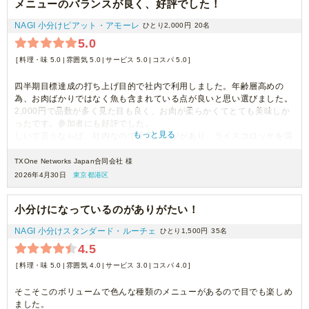
メニューのバランスが良く、好評でした！
NAGI 小分けピアット・アモーレ
ひとり2,000円
20名
5.0
料理・味 5.0
雰囲気 5.0
サービス 5.0
コスパ 5.0
四半期目標達成の打ち上げ目的で社内で利用しました。年齢層高めの
為、お肉ばかりではなく魚も含まれている点が良いと思い選びました。
2,000円で品数が多く見た目も良く、お肉が柔らかくてとても美味しか
ったです。参加者にも好評でした。
もっと見る
しいて言うならば、社内なので電子レンジがあり、ライスコロッケを温
めるととても美味しかったのですが、冷たいままだとちょっと残念でし
た。おにぎりも同様です。弊社がお店からは遠いので、搬送の為冷やさ
TXOne Networks Japan合同会社 様
れておりしょうがないのですが、他のメニューは冷たくても美味しいも
2026年4月30日
東京都港区
のだったので、来客時のパーティーなどそのまま提供する際は違うメニ
ューの方が良い気がしました。もしくは魚のフリットは美味しかったの
小分けになっているのがありがたい！
で、あまり冷やさない方が良いと思いました。真夏になると無理でしょ
うけど。。。
NAGI 小分けスタンダード・ルーチェ
ひとり1,500円
35名
全体的にはデザートまで付いて、とても満足できる内容でした。
4.5
料理・味 5.0
雰囲気 4.0
サービス 3.0
コスパ 4.0
そこそこのボリュームで色んな種類のメニューがあるので目でも楽しめ
ました。