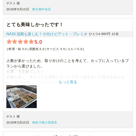
ゲスト 様
2026年5月13日
東京都中央区
とても美味しかったです！
NAGI 温製も楽しむ！小分けピアット・プレミオ
ひとり4,860円
12名
5.0
料理・味 5.0
雰囲気 5.0
サービス 3.5
コスパ 5.0
人数が多かったため、取り分けのことを考えて、カップに入っているプ
ランから選びました。
結果、大正解でした！
品数も多く、全てとても美味しかったです！紐を引いて温める品もあ
もっと見る
り、子供も楽しんでおりました。
いろんな種類のお料理を食べられて幸せな1日になりました。
ゲスト 様
2026年5月10日
神奈川県小田原市