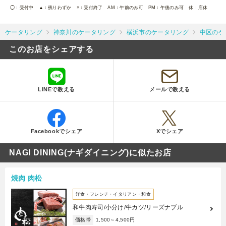
◯
：受付中
▲
：残りわずか
×
：受付終了
AM
：午前のみ可
PM
：午後のみ可
休
：店休
ケータリング
神奈川のケータリング
横浜市のケータリング
中区のケ
このお店をシェアする
LINEで教える
メールで教える
Facebookでシェア
Xでシェア
NAGI DINING(ナギダイニング)に似たお店
焼肉 肉松
洋食・フレンチ・イタリアン・和食
和牛肉寿司/小分け/牛カツ/リーズナブル
価格帯
1,500～4,500円