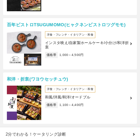
百年ビストロTSUGUMOMO(ヒャクネンビストロツグモモ)
洋食・フレンチ・イタリアン・和食
インスタ映え/自家製ホールケーキ/小分け/和洋折
衷
価格帯
1,000～4,500円
和洋・折衷(ワヨウセッチュウ)
洋食・フレンチ・イタリアン・和食
和風/洋風/和洋/オードブル
価格帯
1,100～4,400円
2分でわかる！ケータリング診断