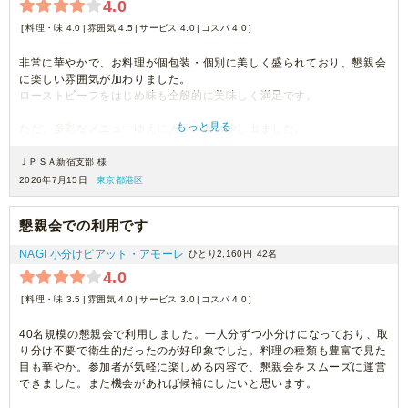
4.0
料理・味 4.0
雰囲気 4.5
サービス 4.0
コスパ 4.0
非常に華やかで、お料理が個包装・個別に美しく盛られており、懇親会
に楽しい雰囲気が加わりました。
ローストビーフをはじめ味も全般的に美味しく満足です。
もっと見る
ただ、多彩なメニューゆえに人気の差は少し出ました。
個包装のおかげで残った分はそのまま二次会へも手軽に持参できまし
ＪＰＳＡ新宿支部 様
た。
2026年7月15日
東京都港区
おもてなしに最適です。またぜひ注文したいです！
懇親会での利用です
NAGI 小分けピアット・アモーレ
ひとり2,160円
42名
4.0
料理・味 3.5
雰囲気 4.0
サービス 3.0
コスパ 4.0
40名規模の懇親会で利用しました。一人分ずつ小分けになっており、取
り分け不要で衛生的だったのが好印象でした。料理の種類も豊富で見た
目も華やか。参加者が気軽に楽しめる内容で、懇親会をスムーズに運営
できました。また機会があれば候補にしたいと思います。