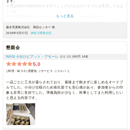
ます。
今回はNAGI DINING(ナギダイニング)さんのオードブルを注文してみま
したが、
もっと見る
多くの参加者から「おいしい！」とのコメントがありました。
また配送も時間予定通りに到着いただき、準備もスムーズに行うことが
森永乳業株式会社 商品センター 様
できました。
2026年5月27日
神奈川県港北区
懇親会
NAGI 小分けピアット・アモーレ
ひとり2,160円
16名
5.0
料理・味 5.0
雰囲気 -
サービス -
コスパ -
一品ごとに工夫が凝らされており、最後まで飽きずに楽しめるオードブ
ルでした。小分け仕様のため衛生面でも安心感があり、参加者からの印
象も非常に良好でした。準備負担が少なく、幹事としてまた利用したい
と思える内容です。