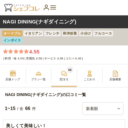
NAGI DINING(ナギダイニング)
オードブル
イタリアン
フレンチ
和洋折衷
小分け
フルコース
インボイス
4.55
料理・味 4.56
雰囲気 4.58
サービス 4.38
コスパ 4.40
66
店舗トップ
プラン一覧
口コミ
こだわり
店舗概要
NAGI DINING(ナギダイニング)の口コミ一覧
1~15
66
/ 全
件
美しくて美味しい！