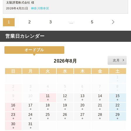
ません。費用に余裕があれば、もうひとつ上のプランも頼んでみたいで
太陽誘電株式会社 様
す。
2026年4月21日
神奈川県幸区
ありがとうございました。
1
2
3
…
5
営業日カレンダー
オードブル
2026年8月
次月
日
月
火
水
木
金
土
1
×
2
3
4
5
6
7
8
×
×
×
×
×
×
×
9
10
11
12
13
14
15
×
×
○
○
○
○
○
16
17
18
19
20
21
22
○
○
○
○
○
○
○
23
24
25
26
27
28
29
○
○
○
○
○
○
○
30
31
○
○