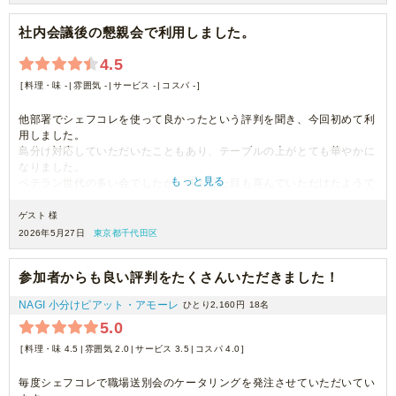
社内会議後の懇親会で利用しました。
4.5
料理・味 -
雰囲気 -
サービス -
コスパ -
他部署でシェフコレを使って良かったという評判を聞き、今回初めて利
用しました。
島分け対応していただいたこともあり、テーブルの上がとても華やかに
なりました。
もっと見る
ベテラン世代の多い会でしたが、味も見た目も喜んでいただけたようで
す。
また利用させていただきたいと思います。
ゲスト 様
2026年5月27日
東京都千代田区
参加者からも良い評判をたくさんいただきました！
NAGI 小分けピアット・アモーレ
ひとり2,160円
18名
5.0
料理・味 4.5
雰囲気 2.0
サービス 3.5
コスパ 4.0
毎度シェフコレで職場送別会のケータリングを発注させていただいてい