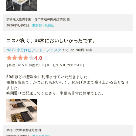
学校法人佐野学園 専門学校神田外語学院 様
2026年8月02日
東京都千代田区
コスパ良く、非常においしいかったです。
NAGI 小分けピアット・フェスタ
ひとり2,700円
13名
4.0
料理・味 5.0
雰囲気 5.0
サービス 5.0
コスパ 4.0
50名ほどの懇親会に利用させていただきました。
種類も豊富で、かつどれもおいしく、おかげさまで盛り上がる会となり
ました。
時間通りに配送してくださり、準備も非常に簡単でした。
早稲田大学草鹿研究室 様