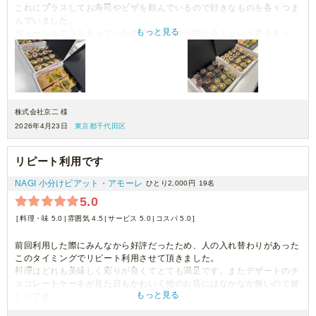
これにプラスしてお寿司やピザを頼んでいるので好きなものを各々つま
んでいました。
もっと見る
ガトーショコラも入っていたので甘いものが助かる！という声もあっ
て、こちらで頼んでよかったと思いました。
配達の方は段ボールを置いてすぐ帰ってしまったため中身の確認を一緒
にした方がいいと思うのですが配達はまったく関係ないところがしてい
るのでしょうか。
人数分あるのか不安な時間があったのでそこでマイナスにさせてもらい
ました。
株式会社京二 様
他はこの価格でこの量とお食事はとても素晴らしいと思います。
2026年4月23日
東京都千代田区
リピート利用です
NAGI 小分けピアット・アモーレ
ひとり2,000円
19名
5.0
料理・味 5.0
雰囲気 4.5
サービス 5.0
コスパ 5.0
前回利用した際にみんなから好評だったため、人の入れ替わりがあった
このタイミングでリピート利用させて頂きました。
料理はどれも美味しく彩りが良くてとても満足です。またデザートのチ
ョコレートケーキが見た目もかわいく他のお店にはなかなか無いので嬉
もっと見る
しいです。
ピクルスはどうしても余りがちになってしまいすが、仕方ないかもしれ