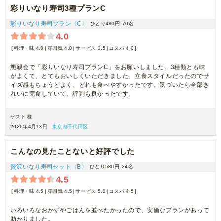
彩りいなり寿司3種プランC
彩りいなり寿司プラン〈C〉
ひとり480円
70名
4.0
料理・味 4.0
雰囲気 4.0
サービス 3.5
コスパ 4.0
懇親会で「彩りいなり寿司プランC」をお願いしました。3種類とも味
がよくて、とてもおいしくいただきました。立食スタイルだったのでサ
イズ感もちょうどよく、どれも食べやすかったです。気づいたら全部き
れいに完食していて、評判も良かったです。
ゲスト 様
2026年4月13日
東京都千代田区
こんなの見たことないと好評でした
贅沢いなり寿司セット〈B〉
ひとり580円
24名
4.5
料理・味 4.5
雰囲気 4.5
サービス 5.0
コスパ 4.5
いろいろなおかずやごはんを並べたかったので、安価なプランがあって
助かりました。