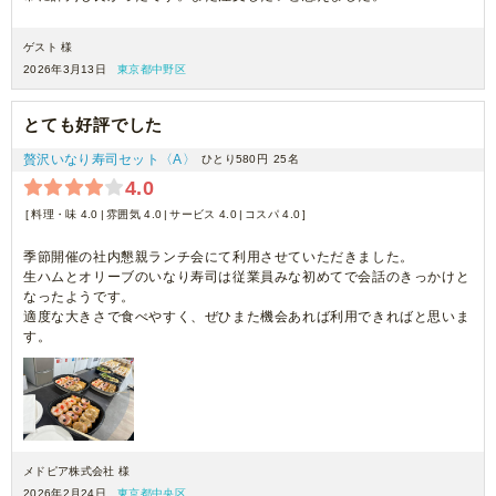
ゲスト 様
2026年3月13日
東京都中野区
とても好評でした
贅沢いなり寿司セット〈A〉
ひとり580円
25名
4.0
料理・味 4.0
雰囲気 4.0
サービス 4.0
コスパ 4.0
季節開催の社内懇親ランチ会にて利用させていただきました。
生ハムとオリーブのいなり寿司は従業員みな初めてで会話のきっかけと
なったようです。
適度な大きさで食べやすく、ぜひまた機会あれば利用できればと思いま
す。
メドピア株式会社 様
2026年2月24日
東京都中央区