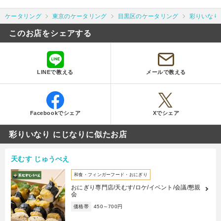
ケータリング
東京のケータリング
目黒区のケータリング
彩りいなり
このお店をシェアする
LINEで教える
メールで教える
Facebookでシェア
Xでシェア
彩りいなり にじなりに似たお店
天むす じゅうべえ
和食・フィンガーフード・おにぎり
おにぎり専門店/天むす/ロケ/イベント/会議/懇親
会
価格帯
450～700円