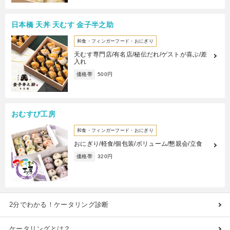
日本橋 天丼 天むす 金子半之助
和食・フィンガーフード・おにぎり
天むす専門店/有名店/秘伝だれ/ゲストが喜ぶ/差
入れ
価格帯
500円
おむすび工房
和食・フィンガーフード・おにぎり
おにぎり/軽食/個包装/ボリューム/懇親会/立食
価格帯
320円
2分でわかる！ケータリング診断
ケータリングとは？