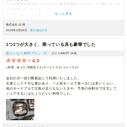
上にお肉やお魚がのっているので炭水化物ばっかりという印象にならな
いのが嬉しかったです。
もっと見る
寿司桶のような入れ物もリッチでよかったです。
お肉の乗ったいなりずしなんてみたことない、美味しかった、と参加者
からコメントいただきました。
株式会社 白 様
2026年4月09日
東京都品川区
1つ1つが大きく、乗っている具も豪華でした
彩りいなり寿司プラン〈C〉
ひとり480円
24名
4.0
料理・味 4.5
雰囲気 5.0
サービス 5.0
コスパ 5.0
会社の月一回の懇親会にて利用いたしました。
主食として十分な量があり、一人前を一人で食べるには多いくらい。
他のオードブルで主食が足りなないときや、予算の余剰分で注文して、
シェアするにはちょうどいい料理でした。