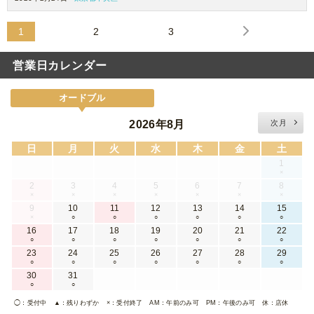
1
2
3
営業日カレンダー
オードブル
2026年8月
次月
日
月
火
水
木
金
土
1
×
2
3
4
5
6
7
8
×
×
×
×
×
×
×
9
10
11
12
13
14
15
×
○
○
○
○
○
○
16
17
18
19
20
21
22
○
○
○
○
○
○
○
23
24
25
26
27
28
29
○
○
○
○
○
○
○
30
31
○
○
◯
：受付中
▲
：残りわずか
×
：受付終了
AM
：午前のみ可
PM
：午後のみ可
休
：店休