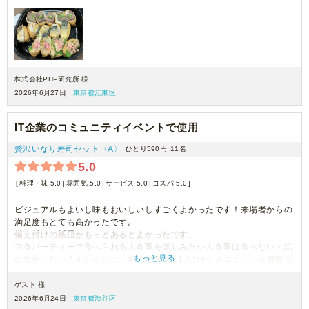
株式会社PHP研究所 様
2026年6月27日
東京都江東区
IT企業のコミュニティイベントで使用
贅沢いなり寿司セット〈A〉
ひとり590円
11名
5.0
料理・味 5.0
雰囲気 5.0
サービス 5.0
コスパ 5.0
ビジュアルもよいし味もおいしいしすごくよかったです！来場者からの
満足度もとても高かったです。
備え付けの紙皿がもっとあるとよかったです。
立食パーティーで食べられる人食事を楽しみたい人食事は食べない・話
もっと見る
に集中したい人もいるので、40人参加で11人分×２メニュー（４種類コ
ース×２つ）でちょうどよかったです。
同じメニューかける人数分ではなく、立食パーティー用・30人分おまか
ゲスト 様
せ（８種類×15人など）というメニューもあると助かります
2026年6月24日
東京都渋谷区