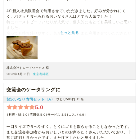
4/1新入社員歓迎会で利用させていただきました。好みが分かれにく
く、パクッと食べられるおいなりさんはとても人気でした！
特にローストビーフいなりが人気で、個人的にもとても美味しいと思い
ました。
もっと見る
余っても持ち帰りやすく、良かったです。また利用させていただきたい
です。
株式会社トレードワークス 様
2026年4月03日
東京都港区
交流会のケータリングに
贅沢いなり寿司セット〈A〉
ひとり580円
15名
5.0
料理・味 5.0
雰囲気 5.0
サービス 4.5
コスパ 4.0
一口サイズで食べやすく、とくにゴミも散らかることもなかったです。
また交流会参加者からおいしいとのお声をたくさんいただいており、非
常に評判も良かったです。また注文したいと思えました。