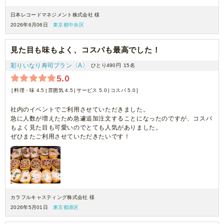
単価が安いので致し方ないですが、もう少し最小ロットを下げて頂ける
と注文のハードルが下がると思います。
日本レコードマネジメント株式会社 様
2026年6月06日
東京都中央区
見た目も味もよく、コスパも最高でした！
彩りいなり寿司プラン〈A〉
ひとり490円
15名
5.0
料理・味 4.5
雰囲気 4.5
サービス 5.0
コスパ 5.0
社内のイベントでご利用させていただきました。
急に人数が増えたため急遽追加注文することになったのですが、コスパ
もよく見た目も可愛いのでとても人気がありました。
ぜひまたご利用させていただきたいです！
カラフルキャスティング株式会社 様
2026年5月01日
東京都港区