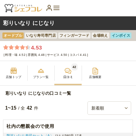
彩りいなり にじなり
オードブル
いなり寿司専門店
フィンガーフード
会場映え
インボイス
4.53
料理・味 4.52
雰囲気 4.48
サービス 4.50
コスパ 4.41
42
店舗トップ
プラン一覧
口コミ
店舗概要
彩りいなり にじなりの口コミ一覧
1~15
42
/ 全
件
社内の懇親会ので使用
贅沢いなり寿司セット〈A〉
ひとり590円
17名