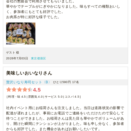
会社の懇親会で利用させてもらいました。
華やかでテーブルがにぎやかになりました。味もすべての種類おいし
く、参加者にもとても好評でした。
お肉系が特に好評な様子でした。
ゲスト 様
2026年7月03日
東京都港区
美味しいおいなりさん
贅沢いなり寿司セット〈B〉
ひとり590円
17名
4.5
料理・味 4.5
雰囲気 4.0
サービス 5.0
コスパ 4.5
社内イベント用にお稲荷さんを注文しました。当日は道路状況の影響で
配達が遅れましたが、事前にお電話でご連絡をいただけたので安心して
待つことができました。お稲荷さんは見た目も華やかでボリュームがあ
り、開けた瞬間にテンションが上がりました。味も申し分なく、参加者
からも好評でした。また機会があればお願いしたいです。