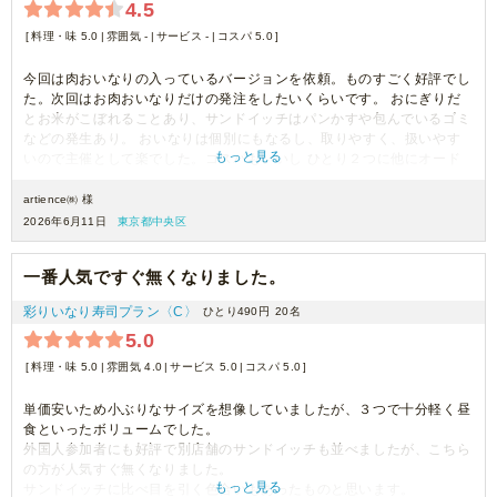
4.5
料理・味 5.0
雰囲気 -
サービス -
コスパ 5.0
今回は肉おいなりの入っているバージョンを依頼。ものすごく好評でし
た。次回はお肉おいなりだけの発注をしたいくらいです。 おにぎりだ
とお米がこぼれることあり、サンドイッチはパンかすや包んでいるゴミ
などの発生あり。 おいなりは個別にもなるし、取りやすく、扱いやす
もっと見る
いので主催として楽でした。コスパもいいし ひとり２つに他にオード
ブルあれば満足。
artience㈱ 様
2026年6月11日
東京都中央区
一番人気ですぐ無くなりました。
彩りいなり寿司プラン〈C〉
ひとり490円
20名
5.0
料理・味 5.0
雰囲気 4.0
サービス 5.0
コスパ 5.0
単価安いため小ぶりなサイズを想像していましたが、３つで十分軽く昼
食といったボリュームでした。
外国人参加者にも好評で別店舗のサンドイッチも並べましたが、こちら
の方が人気すぐ無くなりました。
もっと見る
サンドイッチに比べ目を引く色合いもあったものと思います。