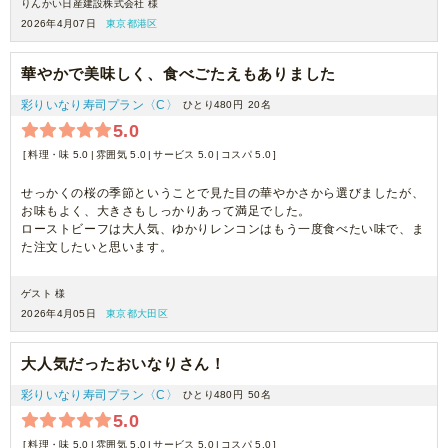
りんかい日産建設株式会社 様
2026年4月07日
東京都港区
華やかで美味しく、食べごたえもありました
彩りいなり寿司プラン〈C〉
ひとり480円
20名
5.0
料理・味 5.0
雰囲気 5.0
サービス 5.0
コスパ 5.0
せっかくの桜の季節ということで見た目の華やかさから選びましたが、
お味もよく、大きさもしっかりあって満足でした。
ローストビーフは大人気、ゆかりレンコンはもう一度食べたい味で、ま
た注文したいと思います。
ゲスト 様
2026年4月05日
東京都大田区
大人気だったおいなりさん！
彩りいなり寿司プラン〈C〉
ひとり480円
50名
5.0
料理・味 5.0
雰囲気 5.0
サービス 5.0
コスパ 5.0