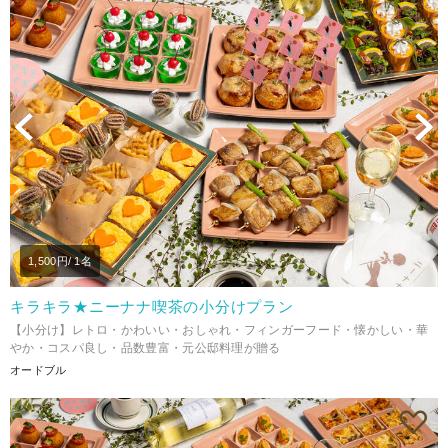
Previous
N
1,500
円/ 1名
キラキラ★ニーナナ喫茶の小分けプラン
【小分け】レトロ・かわいい・おしゃれ・フィンガーフード・懐かしい・華
やか・コスパ良し・品数豊富・元公邸料理が贈る
オードブル