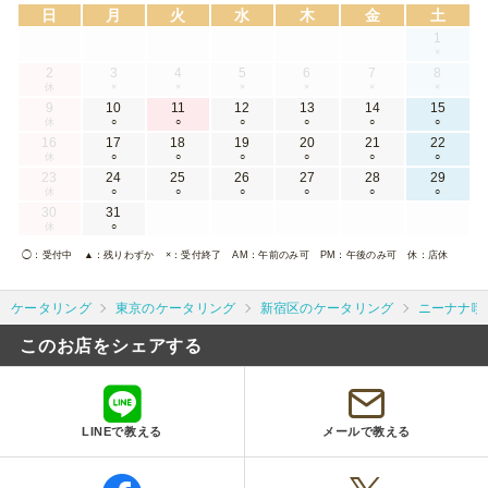
日
月
火
水
木
金
土
1
×
2
3
4
5
6
7
8
休
×
×
×
×
×
×
9
10
11
12
13
14
15
休
○
○
○
○
○
○
16
17
18
19
20
21
22
休
○
○
○
○
○
○
23
24
25
26
27
28
29
休
○
○
○
○
○
○
30
31
休
○
◯
：受付中
▲
：残りわずか
×
：受付終了
AM
：午前のみ可
PM
：午後のみ可
休
：店休
ケータリング
東京のケータリング
新宿区のケータリング
ニーナナ喫
このお店をシェアする
LINEで教える
メールで教える