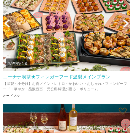
Previous
N
3,500
円/ 1名
ニーナナ喫茶★フィンガーフード温製メインプラン
【温製・小分け】お肉メイン・レトロ・かわいい・おしゃれ・フィンガーフ
ード・華やか・品数豊富・元公邸料理が贈る・ボリューム
オードブル