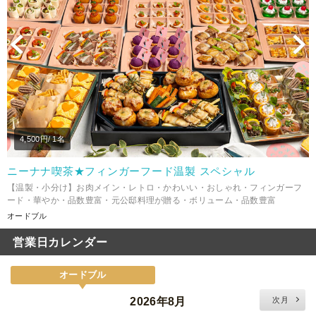
Previous
N
4,500
円/ 1名
ニーナナ喫茶★フィンガーフード温製 スペシャル
【温製・小分け】お肉メイン・レトロ・かわいい・おしゃれ・フィンガーフ
ード・華やか・品数豊富・元公邸料理が贈る・ボリューム・品数豊富
オードブル
営業日カレンダー
オードブル
2026年8月
次月