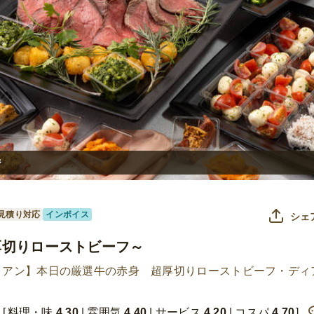
ジ
見積り対応
インボイス
シェ
超厚切りローストビーフ～
リアン】本日の厳選牛の赤身 超厚切りローストビーフ・ディ
料理・味
4.30
雰囲気
4.40
サービス
4.20
コスパ
4.70