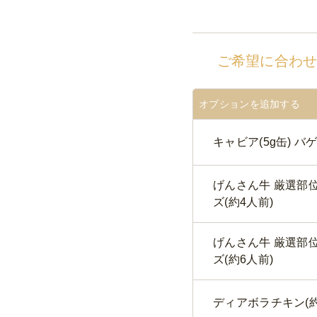
ご希望に合わ
オプションを追加する
キャビア(5g缶) バ
げんさん牛 厳選部
ズ(約4人前)
げんさん牛 厳選部
ズ(約6人前)
ディアボラチキン(約