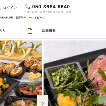
050-3684-9640
ログイン
平日：11時～20時 / 土日祝：11時～20時
IGNATURE～超厚切りローストビーフ
～
わり
店舗概要