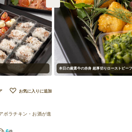
本日の厳選牛の赤身 超厚切りローストビーフ
ア
お気に入りに追加
アボラチキン・お酒が進
6
件