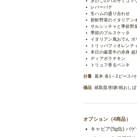
きのこのバルサミコマ
レバーパテ
生ハムの盛り合わせ
新鮮野菜のイタリアン
サルシッチャと季節野
季節のブルスケッタ
イタリアン風おでん ボ
トリッパフィオレンティ
本日の厳選牛の赤身 超
ディアボラチキン
トリュフ香るペンネ
分量
基本:各1～2ピース/そ
備品
紙取皿/割箸/紙おし
オプション（4商品）
キャビア(5g缶) バ