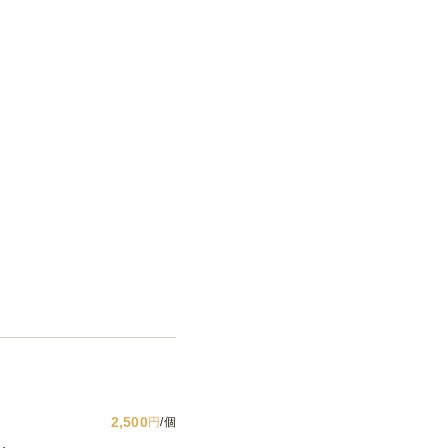
2,500
円
/個