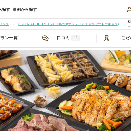
ら探す
事例から探す
S
リング
OSTERIA CHOUZETSU TOKYO(オステリアチョウゼツトウキョウ)
プラン一覧
口コミ
こだ
12