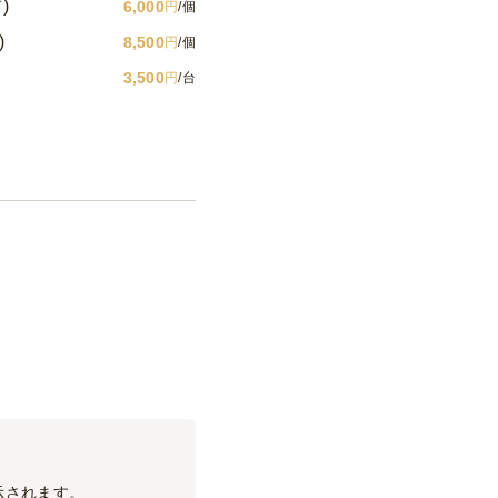
)
6,000
円
/個
)
8,500
円
/個
3,500
円
/台
示されます。