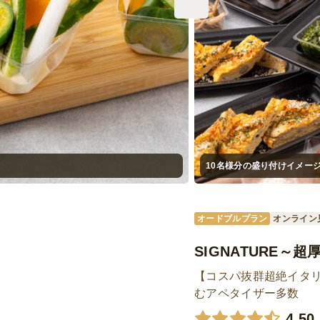
10名様分の盛り付けイメー
オードブルプラン
オンライン
SIGNATURE～
【コスパ抜群超絶イタ
むアペタイザー多数
4.50