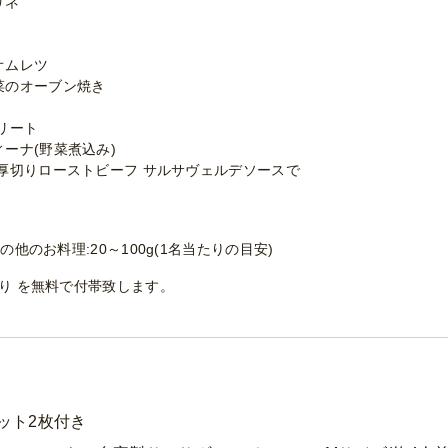
リネ
オムレツ
菜のオーブン焼き
リート
ーナ(野菜煮込み)
厚切りローストビーフ サルサヴェルデソースで
の他のお料理:20～100g(1名当たりの目安)
ぼり を無料で付帯致します。
ゲット2枚付き