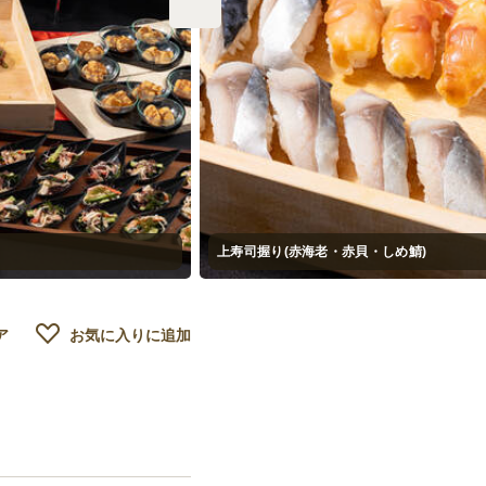
上寿司握り(赤海老・赤貝・しめ鯖)
ア
お気に入りに追加