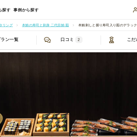
ら探す
事例から探す
タリング
本鮪の寿司と刺身 二代目鮪 囮
本鮪刺しと握り寿司入り囮のデラッ
プラン一覧
口コミ
こだ
2