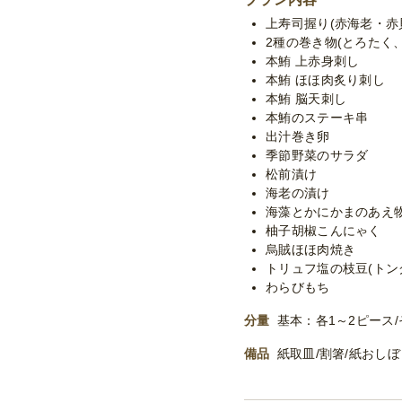
上寿司握り(赤海老・赤
2種の巻き物(とろたく
本鮪 上赤身刺し
本鮪 ほほ肉炙り刺し
本鮪 脳天刺し
本鮪のステーキ串
出汁巻き卵
季節野菜のサラダ
松前漬け
海老の漬け
海藻とかにかまのあえ
柚子胡椒こんにゃく
烏賊ほほ肉焼き
トリュフ塩の枝豆(トン
わらびもち
分量
基本：各1～2ピース/
備品
紙取皿/割箸/紙おし