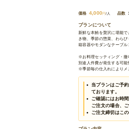
4,000
価格
品数
円
/人
プランについて
新鮮な本鮪を贅沢に堪能で
き物、季節の惣菜、わらび
箱容器やモダンなテーブル
※お料理セッティング・撤
別途人件費が発生する可能
※季節毎の仕入れによりメ
当プランはご予約
ております。
ご確認にはお時間
ご注文の場合、ご
ご注文締切はこの
プラン内容