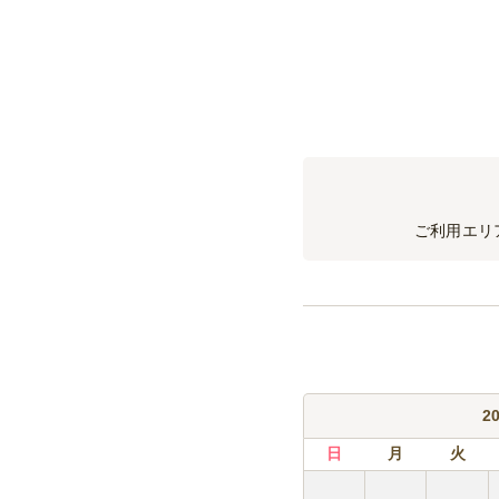
ウーロン茶、ジャスミン
飲み放題プラン延長料
スタンダード飲み放題、
ソフトドリンク飲み放題
ソフトドリンク飲み放
ご利用エリ
2
日
月
火