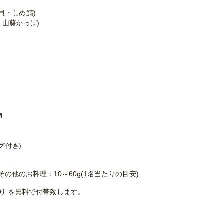
貝・しめ鯖)
、山葵かっぱ)
物
グ付き)
その他のお料理：10～60g(1名当たりの目安)
ぼり を無料で付帯致します。