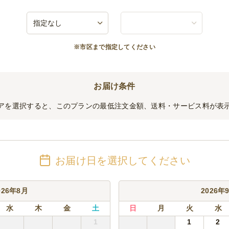
茶、オレンジジュース、コーラ、炭酸水
金(30分)
スペシャル飲み放題、生ビールプレミア飲み放題、出張バーテンダープランの30
※市区まで指定してください
の30分延長プランはソフトドリンク飲み放題延長プランをご選択ください。
題延長料金(30分)
お届け条件
アを選択すると、このプランの最低注文金額、送料・サービス料が表
お届け日を選択してください
026年8月
2026年
水
木
金
土
日
月
火
水
1
1
2