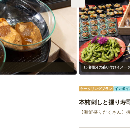
15名様分の盛り付けイメー
ケータリングプラン
インボイ
本鮪刺しと握り寿
【海鮮盛りだくさん】