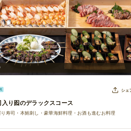
ジ
ス
シェ
司入り囮のデラックスコース
握り寿司・本鮪刺し・豪華海鮮料理・お酒も進むお料理