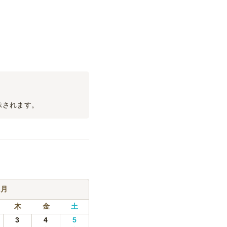
1,000
円
/名
分延長料金になります。
500
円
/名
示されます。
9月
木
金
土
3
4
5