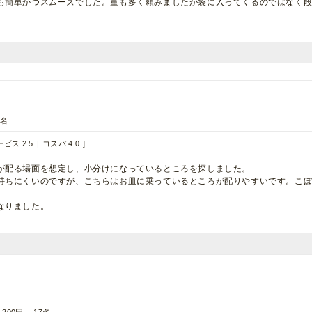
も簡単かつスムーズでした。量も多く頼みましたが袋に入ってくるのではなく
0名
ビス 2.5
コスパ 4.0
が配る場面を想定し、小分けになっているところを探しました。
持ちにくいのですが、こちらはお皿に乗っているところが配りやすいです。こ
なりました。