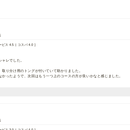
名
ビス 4.5
コスパ 4.0
。
シャレでした。
、取り分け用のトングが付いていて助かりました。
なかったようで、次回はもう一つ上のコースの方が良いかなと感じました。
名
ビス 3.0
コスパ 4.0