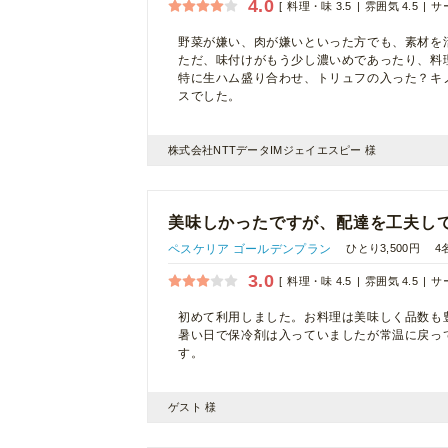
4.0
料理・味 3.5
雰囲気 4.5
サー
野菜が嫌い、肉が嫌いといった方でも、素材を
ただ、味付けがもう少し濃いめであったり、料
特に生ハム盛り合わせ、トリュフの入った？キ
スでした。
株式会社NTTデータIMジェイエスピー 様
美味しかったですが、配達を工夫し
ペスケリア ゴールデンプラン
ひとり3,500円
4
3.0
料理・味 4.5
雰囲気 4.5
サー
初めて利用しました。お料理は美味しく品数も
暑い日で保冷剤は入っていましたが常温に戻っ
す。
ゲスト 様