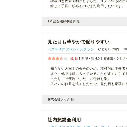
職場の懇親会で利用しました。注文方法も納品
総じて手軽に頼めるのでまた利用したいです。
TMI総合法律事務所 様
見た目も華やかで配りやすい
ペスケリア スペシャルプラン
ひとり1,620円
1
3.5
料理・味 4.0
雰囲気 4.0
サー
知らない人同士の会合のため、積極的に主催者
また、他では箱に入っていることが多く片手で
ったり、で便利でした。片付けも楽。
生ハムのお皿を追加したので、見た目も豪華に
株式会社ラック 様
社内懇親会利用