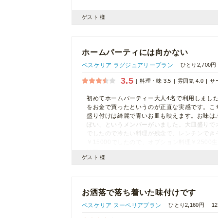
ゲスト 様
ホームパーティには向かない
ペスケリア ラグジュアリープラン
ひとり2,700円
3.5
料理・味 3.5
雰囲気 4.0
サー
初めてホームパーティー大人4名で利用しまし
をお金で買ったというのが正直な実感です。こ
盛り付けは綺麗で青いお皿も映えます。お味は
ぽい、というメンバーがいました。大皿盛りで
でしたので冷たい料理が残念で、レンチンでき
￥15000でしたので、オプション料理￥25
です。
ゲスト 様
お洒落で落ち着いた味付けです
ペスケリア スーペリアプラン
ひとり2,160円
1