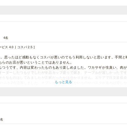
4名
ビス 4.0
コスパ 2.5
た。思ったほど感動もなくコスパが悪いのでもう利用しないと思います。手間と
ちらのお店が悪いということではありません。
ふつうです、内容は変わったものもあり楽しめました。ワカサギが生臭い、肉
オーダーしたつもりでしたが全品カップ盛りで届き、テーブルが寂しかったで
そうなものはしてみましたが正解だったかは分かりません。エリアで注文最低
もっと見る
00生ハムを2点追加しました。オプション料理で暖かいものやパスタがあれば嬉し
2名