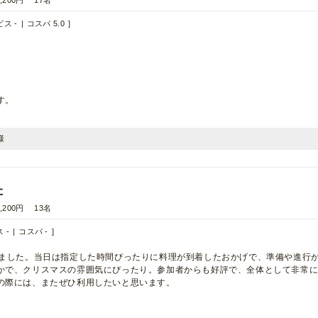
,200円
17名
ス -
コスパ 5.0
す。
様
た
,200円
13名
 -
コスパ -
しました。当日は指定した時間ぴったりに料理が到着したおかげで、準備や進行
かで、クリスマスの雰囲気にぴったり。参加者からも好評で、全体として非常
の際には、またぜひ利用したいと思います。