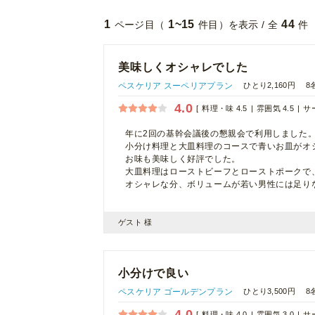
1
1~15
44
ページ目（
件目）を表示 / 全
件
美味しくオシャレでした
ペスケリア スーペリアプラン
ひとり2,160円
8
4.0
料理・味 4.5
雰囲気 4.5
サー
年に2回の基幹会議後の懇親会で利用しました
小分け料理と大皿料理のコースで青いお皿がオ
お味も美味しく好評でした。
大皿料理はローストビーフとローストポークで
オシャレな分、ボリュームが若い男性には足り
ゲスト 様
小分けで良い
ペスケリア ゴールデンプラン
ひとり3,500円
8
4.0
料理・味 4.0
雰囲気 3.0
サー