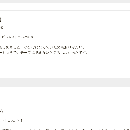
足
0名
ビス 5.0
コスパ 5.0
楽しめました。小分けになっていたのもありがたい。
ートつきで、チープに見えないところもよかったです。
7名
 -
コスパ -