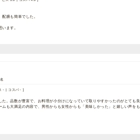
、配膳も簡単でした。
。
思います。
4名
 -
コスパ -
した。品数が豊富で、お料理が小分けになっていて取りやすかったのがとても
ームも大満足の内容で、男性からも女性からも「美味しかった」と嬉しい声を