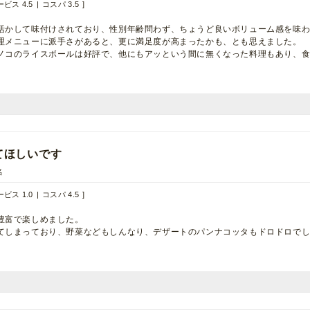
ビス 4.5
コスパ 3.5
活かして味付けされており、性別年齢問わず、ちょうど良いボリューム感を味
理メニューに派手さがあると、更に満足度が高まったかも、とも思えました。
ノコのライスボールは好評で、他にもアッという間に無くなった料理もあり、
てほしいです
名
ビス 1.0
コスパ 4.5
豊富で楽しめました。
てしまっており、野菜などもしんなり、デザートのパンナコッタもドロドロで