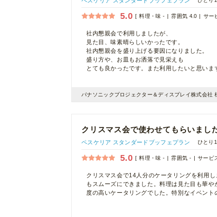
ペスケリア スタンダードブッフェプラン
ひとり1
5.0
料理・味 -
雰囲気 4.0
サービ
社内懇親会で利用しましたが、
見た目、味素晴らしいかったです。
社内懇親会を盛り上げる要因になりました。
盛り方や、お皿もお洒落で見栄えも
とても良かったです。また利用したいと思いま
パナソニックプロジェクター＆ディスプレイ株式会社 
クリスマス会で使わせてもらいまし
ペスケリア スタンダードブッフェプラン
ひとり1
5.0
料理・味 -
雰囲気 -
サービス
クリスマス会で14人分のケータリングを利用
もスムーズにできました。料理は見た目も華や
度の高いケータリングでした。特別なイベント