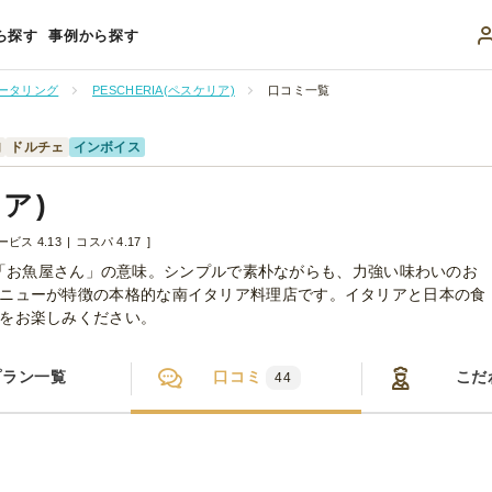
ら探す
事例から探す
ータリング
PESCHERIA(ペスケリア)
口コミ一覧
肉
ドルチェ
インボイス
リア)
ービス 4.13
コスパ 4.17
ア語で「お魚屋さん」の意味。シンプルで素朴ながらも、力強い味わいのお
ニューが特徴の本格的な南イタリア料理店です。イタリアと日本の食
をお楽しみください。
プラン一覧
口コミ
こだ
44