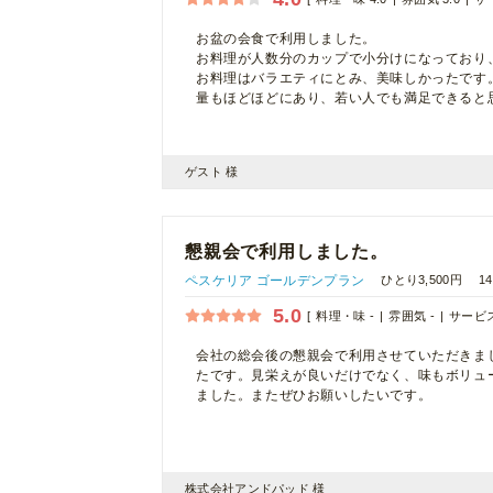
お盆の会食で利用しました。
お料理が人数分のカップで小分けになっており
お料理はバラエティにとみ、美味しかったです
量もほどほどにあり、若い人でも満足できると
ゲスト 様
懇親会で利用しました。
ペスケリア ゴールデンプラン
ひとり3,500円
1
5.0
料理・味 -
雰囲気 -
サービス
会社の総会後の懇親会で利用させていただきま
たです。見栄えが良いだけでなく、味もボリュ
ました。またぜひお願いしたいです。
株式会社アンドパッド 様