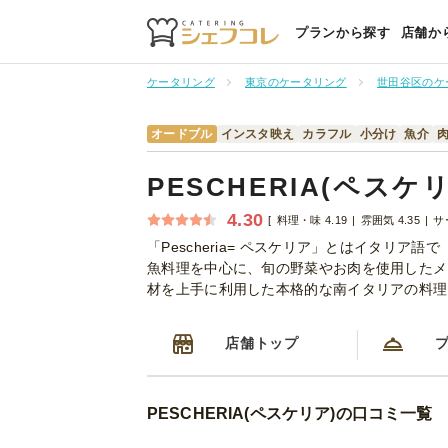
プランから探す
店舗か
ケータリング
東京のケータリング
世田谷区のケ
オードブル
インスタ映え
カラフル
小分け
魚介
PESCHERIA(ペスケ
4.30
料理・味 4.19
雰囲気 4.35
サ
「Pescheria= ペスケリア」とはイタリ
魚料理を中心に、旬の野菜やお肉を使用したメ
材を上手に利用した本格的な南イタリアの料理
店舗トップ
PESCHERIA(ペスケリア)の口コミ一覧