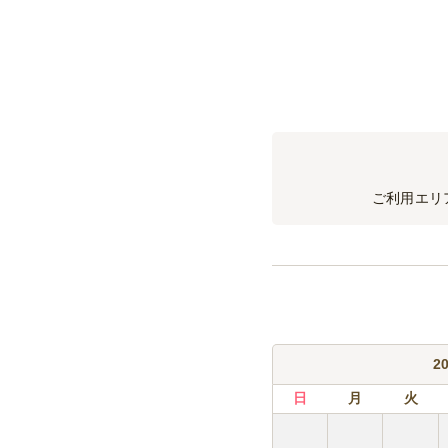
ご利用エリ
2
日
月
火