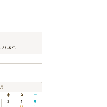
示されます。
9月
木
金
土
3
4
5