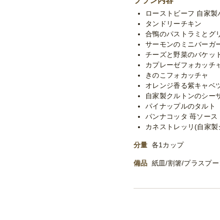
プラン内容
ローストビーフ 自家製
タンドリーチキン
合鴨のパストラミとグ
サーモンのミニバーガ
チーズと野菜のバケッ
カプレーゼフォカッチ
きのこフォカッチャ
オレンジ香る紫キャベ
自家製クルトンのシー
パイナップルのタルト
パンナコッタ 苺ソース
カネストレッリ(自家製
分量
各1カップ
備品
紙皿/割箸/プラスプ