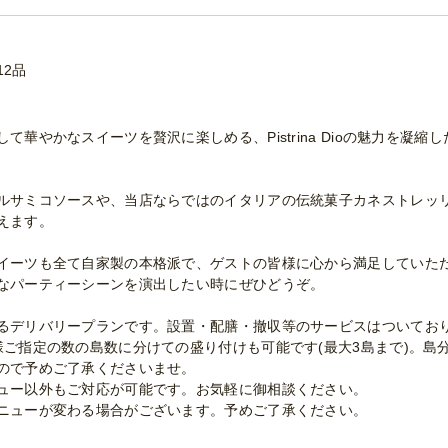
12品
て華やかなスイーツを贅沢に楽しめる、Pistrina Dioの魅力を凝
ルサミコソースや、当店ならではのイタリアの伝統菓子カネストレッ
えます。
イーツも全て自家製の本格派で、ゲストの皆様に心から満足していた
なパーティーシーンを演出したい時にぜひどうぞ。
るデリバリープランです。設置・配膳・撤収等のサービスはついてお
ご指定の数の島数に分けての盛り付けも可能です(最大3島まで)。島分
ので予めご了承くださいませ。
ュー以外もご対応が可能です。お気軽に御相談ください。
ニューが変わる場合がございます。予めご了承ください。