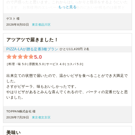
ので戸惑ったと思います。これからはしっかりと指示をするようにいた
もっと見る
します。 お客様用のエレベーターに食べ物のにおいが残るのは厳禁と
いうことだったので今後、しっかりとした指示をするようにいたしま
す。
ゲスト 様
2026年8月03日
東京都品川区
アツアツで届きました！
PIZZA-LAが贈る定番3種プラン
ひとり11,420円
2名
5.0
料理・味 5.0
雰囲気 5.0
サービス 4.0
コスパ 5.0
出来立ての状態で届いたので、温かいピザを食べることができ大満足で
した。
さすがピザーラ、味もおいしかったです。
やはりピザがあるとみんな喜んでくれるので、パーティの定番だなと思
いました。
TOPPAN株式会社 様
2026年7月29日
東京都文京区
美味い