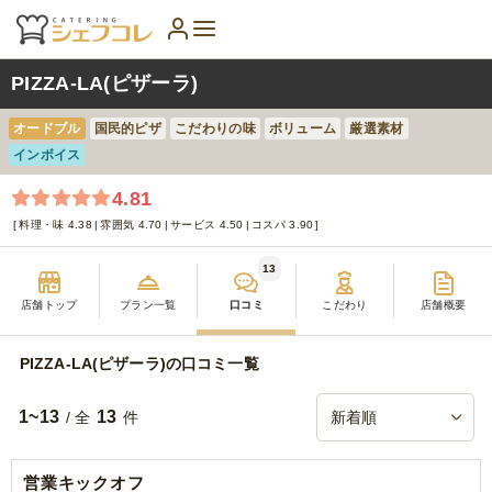
PIZZA-LA(ピザーラ)
オードブル
国民的ピザ
こだわりの味
ボリューム
厳選素材
インボイス
4.81
料理・味 4.38
雰囲気 4.70
サービス 4.50
コスパ 3.90
13
店舗トップ
プラン一覧
口コミ
こだわり
店舗概要
PIZZA-LA(ピザーラ)の口コミ一覧
1~13
13
/ 全
件
営業キックオフ