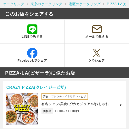
ケータリング
東京のケータリング
港区のケータリング
PIZZA-LA(
このお店をシェアする
LINEで教える
メールで教える
Facebookでシェア
Xでシェア
PIZZA-LA(ピザーラ)に似たお店
CRAZY PIZZA(クレイジーピザ)
洋食・フレンチ・イタリアン・ピザ
有名シェフ/美食/ピザ/カジュアル/おしゃれ
価格帯
1,800～11,000円