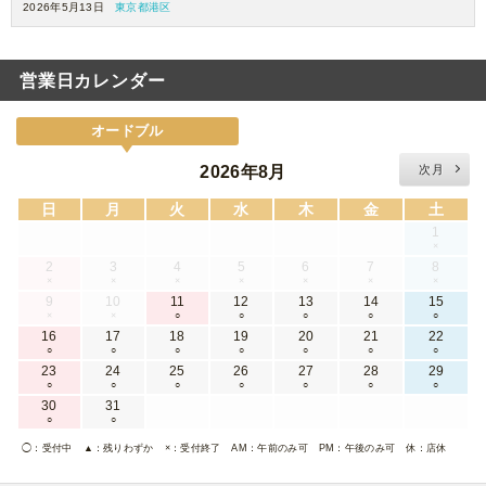
2026年5月13日
東京都港区
営業日カレンダー
オードブル
2026年8月
次月
日
月
火
水
木
金
土
1
×
2
3
4
5
6
7
8
×
×
×
×
×
×
×
9
10
11
12
13
14
15
×
×
○
○
○
○
○
16
17
18
19
20
21
22
○
○
○
○
○
○
○
23
24
25
26
27
28
29
○
○
○
○
○
○
○
30
31
○
○
◯
：受付中
▲
：残りわずか
×
：受付終了
AM
：午前のみ可
PM
：午後のみ可
休
：店休