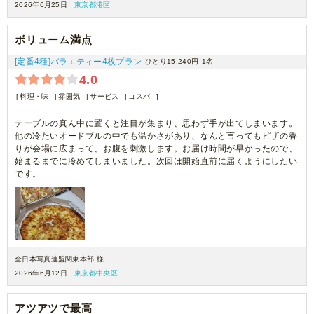
2026年6月25日
東京都港区
ボリューム満点
[定番4種]バラエティー4枚プラン
ひとり15,240円
1名
4.0
料理・味 -
雰囲気 -
サービス -
コスパ -
テーブルの真ん中に置くと注目が集まり、思わず手が出てしまいます。
他の冷たいオードブルの中でも温かさがあり、なんと言ってもピザの香
りが会場に広まって、お腹を刺激します。お届け時間が早かったので、
始まるまでに冷めてしまいました。次回は開始直前に届くようにしたい
です。
全日本写真連盟関東本部 様
2026年6月12日
東京都中央区
アツアツで最高