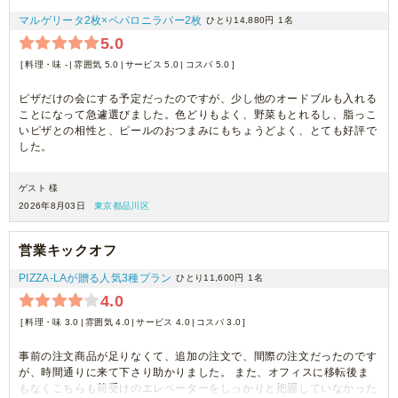
マルゲリータ2枚×ペパロニラバー2枚
ひとり14,880円
1名
5.0
料理・味 -
雰囲気 5.0
サービス 5.0
コスパ 5.0
ピザだけの会にする予定だったのですが、少し他のオードブルも入れる
ことになって急遽選びました。色どりもよく、野菜もとれるし、脂っこ
いピザとの相性と、ピールのおつまみにもちょうどよく、とても好評で
した。
ゲスト 様
2026年8月03日
東京都品川区
営業キックオフ
PIZZA-LAが贈る人気3種プラン
ひとり11,600円
1名
4.0
料理・味 3.0
雰囲気 4.0
サービス 4.0
コスパ 3.0
事前の注文商品が足りなくて、追加の注文で、間際の注文だったのです
が、時間通りに来て下さり助かりました。 また、オフィスに移転後ま
もなくこちらも荷受けのエレベーターをしっかりと把握していなかった