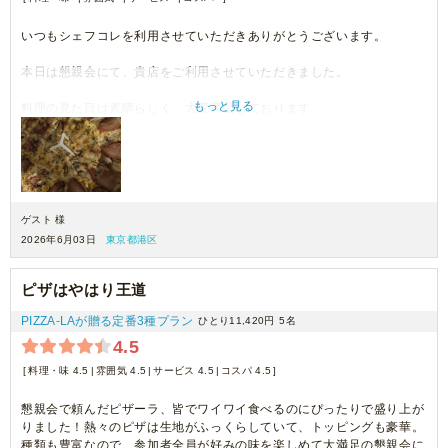
いつもシェフコレを利用させていただきありがとうございます。
本日は懇親会にて、貴店をご利用させていただきました。
もっと見る
料理の見た目は素晴らしく、大変満足しております。
機会がございましたら、ぜひご利用させていただきます。
ゲスト 様
2026年6月03日
東京都港区
ピザはやはり王道
PIZZA-LAが贈る定番3種プラン
ひとり11,420円
5名
4.5
料理・味 4.5
雰囲気 4.5
サービス 4.5
コスパ 4.5
懇親会で頼んだピザーラ、皆でワイワイ食べるのにぴったりで盛り上が
りました！熱々のピザは生地がふっくらしていて、トッピングも豪華。
種類も豊富なので、参加者全員が好みの味を楽しめて大満足の懇親会に