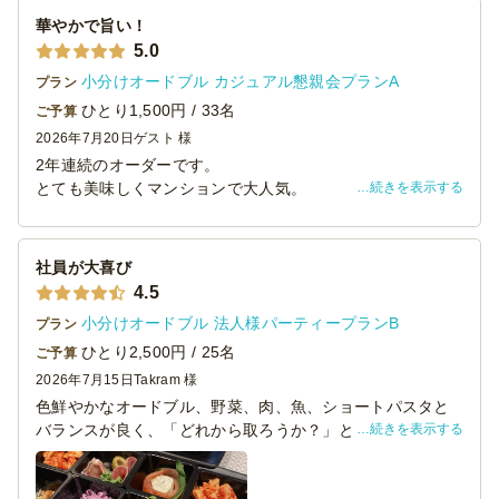
ただこうと思います。
華やかで旨い！
5.0
小分けオードブル カジュアル懇親会プランA
プラン
ひとり1,500円 / 33名
ご予算
2026年7月20日
ゲスト 様
2年連続のオーダーです。
続きを表示する
とても美味しくマンションで大人気。
ピンチョスタイプで食べきりなのが、とても良いです。立
食にはもってこい。
お開きの際は、主婦の皆さんが思い思いの品を詰め合わせ
社員が大喜び
て持ち帰ってました。
4.5
｢今夜の我が家の食事よw｣
小分けオードブル 法人様パーティープランB
プラン
また、利用したいです（笑）
ひとり2,500円 / 25名
ご予算
2026年7月15日
Takram 様
色鮮やかなオードブル、野菜、肉、魚、ショートパスタと
続きを表示する
バランスが良く、「どれから取ろうか？」と社員同士の会
話が弾みました。
社員交流会の場にふさわしく、華やかで賑やかなランチと