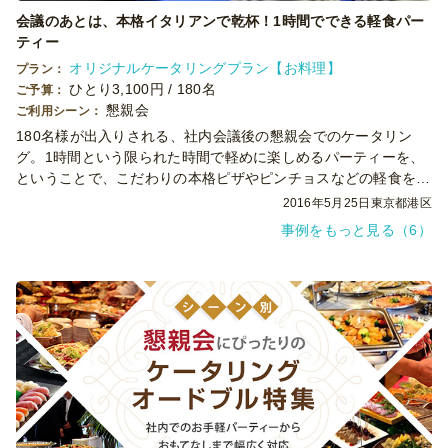
会議のあとは、本格イタリアンで乾杯！1時間でできる軽食パー
ティー
オリジナルケータリングプラン【お料理】
プラン：
ひとり3,100円 / 180名
ご予算：
懇親会
ご利用シーン：
180名様が出入りされる、社内会議後の懇親会でのケータリン
グ。1時間という限られた時間で軽めに楽しめるパーティーを、
ということで、こだわりの本格ピザやピンチョスなどの軽食をお
酒にあわせてご用意。短時間でもめいっぱいお楽しみいただける
2016年5月25日
東京都港区
よう、ボリュームや内容をしっかりと考えてご提供しました。
事例をもっと見る（6）