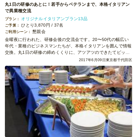
丸1日の研修のあとに！若手からベテランまで、本格イタリアン
で異業種交流
オリジナルイタリアンプラン13品
プラン：
ひとり3,870円 / 37名
ご予算：
懇親会
ご利用シーン：
金曜夜に行われた、研修会後の交流会です。20〜50代の幅広い
年代・業種のビジネスマンたちが、本格イタリアンを囲んで情報
交換。丸1日の研修の締めくくりに、アツアツのできたてピッツ
ァやフレッシュな食材を使ったケータリングをお召し上がりいた
2017年6月09日
東京都千代田区
だきました。