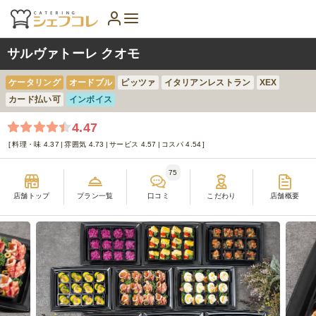
サルヴァトーレ クオモ
ケータリング
オードブル
ピッツァ
イタリアンレストラン
XEX
カード払い可
インボイス
4.47
料理・味 4.37
雰囲気 4.73
サービス 4.57
コスパ 4.54
75
店舗トップ
プラン一覧
口コミ
こだわり
店舗概要