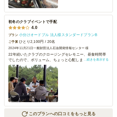
初冬のクラブイベントで手配
4.0
小分けオードブル 法人様スタンダードプランB
プラン
ひとり2,100円 / 20名
ご予算
2024年11月21日
一般財団法人石油開発情報センター 様
22年続いたクラブのクロージングセレモニー、昼食時間帯
続きを表示する
でしたので、ボリューム、ちょっと心配しましたが、12種
のった個食用ワンプレート、参加者も老難男女幅広い世代
の集まるイベントで、嗜好が分かれてしまうか心配でした
が、見栄えも味も評判よく、またお願いしたいと思いまし
た。
このプランへの口コミをもっと見る