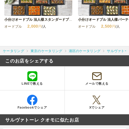
小分けオードブル 法人様スタンダードプランA
2,000
2,500
オードブル
円
/人
オードブル
円
/人
ケータリング
東京のケータリング
港区のケータリング
サルヴァトー
このお店をシェアする
LINEで教える
メールで教える
Facebookでシェア
Xでシェア
サルヴァトーレ クオモに似たお店