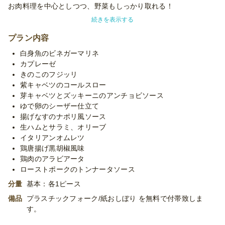
お肉料理を中心としつつ、野菜もしっかり取れる！
パーティー会場を華やかに彩ります！
続きを表示する
※基本的には同じお料理毎を容器に入れてお届けいたします。ご
プラン内容
注文の人数に応じて端数が出た場合は、１つのお皿に複数のお料
白身魚のビネガーマリネ
理を組み合わせての盛り付けとなります。
カプレーゼ
※使い捨て容器でお届けするデリバリープランです。設置・配
きのこのフジッリ
膳・撤収等のサービスはついておりません。
紫キャベツのコールスロー
※「10卓に配置」などお客様ご指定の数の卓に配置する場合、
芽キャベツとズッキーニのアンチョビソース
追加容器代金をいただいたり、容器が変更になる場合がございま
ゆで卵のシーザー仕立て
す。
揚げなすのナポリ風ソース
※季節毎の仕入れによりメニューが変わる場合がございます。
生ハムとサラミ、オリーブ
※プランに記載のあるメニュー以外もご対応が可能です。お気軽
イタリアンオムレツ
に御相談ください。
鶏唐揚げ黒胡椒風味
鶏肉のアラビアータ
ローストポークのトンナータソース
分量
基本：各1ピース
備品
プラスチックフォーク/紙おしぼり を無料で付帯致しま
す。