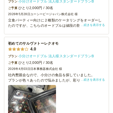
小分けオードブル 法人様スタンダードプランB
プラン
ひとり2,000円 / 30名
ご予算
2026年5月28日
ユーシービージャパン株式会社 様
立食パーティー向けに２種類のケータリングをオーダーし
続きを表示する
たのですが、こちらのオードブルは値段の割にボリューム
がしっかりしていてとても食べ応えがありました。どちら
かというと若い方や女性に好評だったと思います。また、
個人の好みのでもありあますが、配膳トレーが黒色で落ち
初めてのサルヴァトーレクオモ
着いた雰囲気だったのも良かったです。
4.0
小分けオードブル 法人様スタンダードプランB
プラン
ひとり2,000円 / 30名
ご予算
2026年4月03日
日本事務器株式会社 様
社内懇親会なので、小分けの食品を探していました。
続きを表示する
プランが色々あったので悩みましたが、彩り豊かで味もよ
かったです。
小分けだと取りやすく自分で量を確認できるので食べやす
かったです。