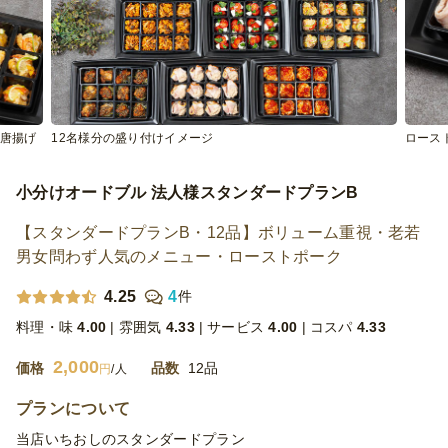
鶏唐揚げ
12名様分の盛り付けイメージ
ロース
小分けオードブル 法人様スタンダードプランB
【スタンダードプランB・12品】ボリューム重視・老若
男女問わず人気のメニュー・ローストポーク
4.25
4
件
料理・味
4.00
雰囲気
4.33
サービス
4.00
コスパ
4.33
2,000
価格
品数
12品
円
/人
プランについて
当店いちおしのスタンダードプラン