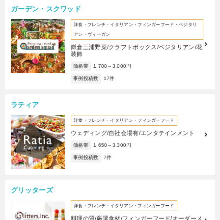
ガーデン・スクワッド
洋食・フレンチ・イタリアン・フィンガーフード・ベジタリ
アン・ヴィーガン
鎌倉三浦野菜/クラフトボックス/ベジタリアン/花
装飾
価格帯
1,700～3,000円
事例投稿数
17件
ラティア
洋食・フレンチ・イタリアン・フィンガーフード
ウェディング/自社会場有/エンタテインメント
価格帯
1,650～3,300円
事例投稿数
7件
グリッターズ
洋食・フレンチ・イタリアン・フィンガーフード
料理の質/厳選食材/フィンガーフード/オーダーメ