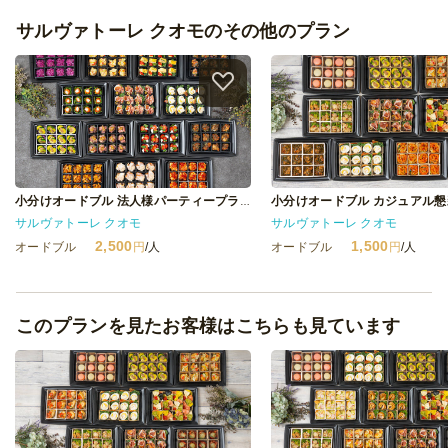
サルヴァトーレ クオモのその他のプラン
小分けオードブル 法人様パーティープランB
サルヴァトーレ クオモ
サルヴァトーレ クオモ
2,500
1,500
オードブル
円
/人
オードブル
円
/人
このプランを見たお客様はこちらも見ています