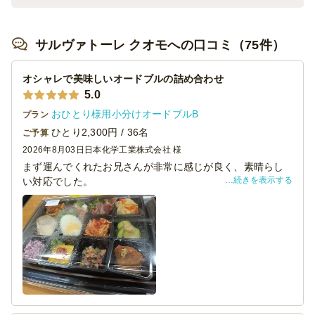
サルヴァトーレ クオモへの口コミ（75件）
オシャレで美味しいオードブルの詰め合わせ
5.0
おひとり様用小分けオードブルB
プラン
ひとり2,300円 / 36名
ご予算
2026年8月03日
日本化学工業株式会社 様
まず運んでくれたお兄さんが非常に感じが良く、素晴らし
続きを表示する
い対応でした。
お料理は思っていたより大きくて豪華。そしてすべての種
類が美味しかったです。
お酒を飲みながらつまむにはちょうどいい量でした。
立食形式の時は、なかなかお料理を取りに行きにくい雰囲
気もあり、お料理が余ってしまうことが多かったのです
が、
今回は席を立つ必要がなく、周りに遠慮する必要もなく、
気兼ねなく自分の分を食べられました。
男性からも女性からも好評でしたので、また注文させてい