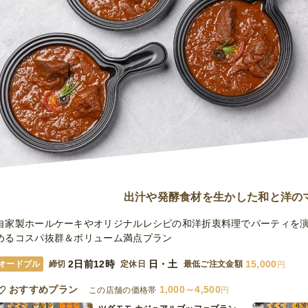
出汁や発酵食材を生かした和と洋の
自家製ホールケーキやオリジナルレシピの和洋折衷料理でパーティを
めるコスパ抜群＆ボリューム満点プラン
2日前12時
日・土
15,000
オードブル
締切
定休日
最低ご注文金額
円
おすすめプラン
1,000～4,500
この店舗の価格帯
円