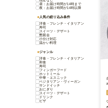
指定なし
昼：お届け時間が14時まで
夜：お届け時間が14時以降
人気の絞り込み条件
洋食・フレンチ・イタリアン
寿司
スイーツ・デザート
懇親会
小分け対応
温かい料理
ジャンル
洋食・フレンチ・イタリアン
和食
寿司
フィンガーフード
ホットミール
中華・エスニック
ベジタリアン・ヴィーガン
サンドイッチ
おにぎり
スイーツ・デザート
ドリンク
ピザ