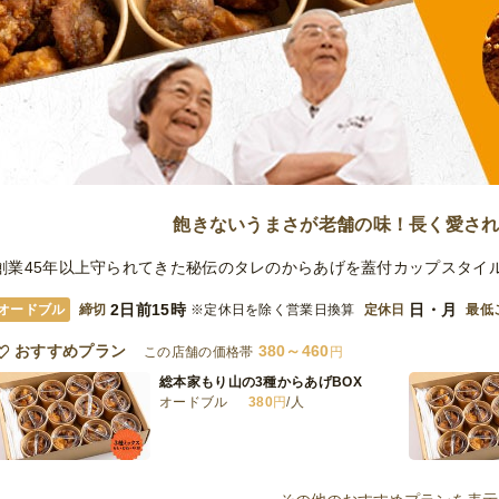
飽きないうまさが老舗の味！長く愛さ
創業45年以上守られてきた秘伝のタレのからあげを蓋付カップスタイ
2日前15時
日・月
オードブル
締切
※定休日を除く営業日換算
定休日
最低
おすすめプラン
380～460
この店舗の価格帯
円
総本家もり山の3種からあげBOX
オードブル
380
円
/人
総本家もり山のムネからあげBOX
オードブル
380
円
/人