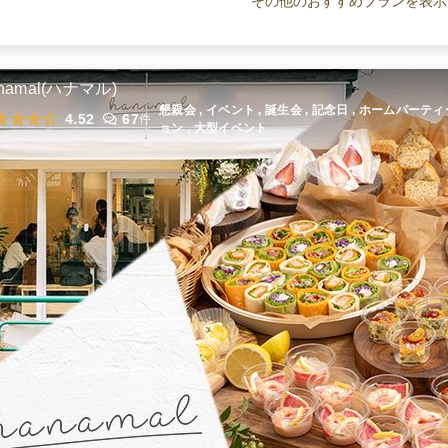
その他のおすすめプランを表示
全てのプランを見る（3件
namal(ハナマル)
懇親会 , イベント , 誕生会 , 記念日 , ホームパーテ
4.52
67
件
ョン , 大型イベント