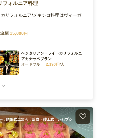
リフォルニア料理
カリフォルニア/メキシコ料理はヴィーガ
15,000
文金額
円
ベジタリアン・ライトカリフォルニ
アカナッペプラン
オードブル
2,190
円
/人
グランドカリフォルニアプラン
オードブル
3,800
円
/人
ライトカリフォルニアプラン
オードブル
2,190
円
/人
ィー , 結婚式二次会 , 落成・竣工式 , レセプシ
ペスコベジタリアン・グランドカリ