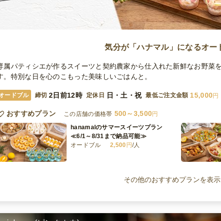
気分が「ハナマル」になるオー
専属パティシエが作るスイーツと契約農家から仕入れた新鮮なお野菜
す。特別な日を心のこもった美味しいごはんと。
2日前12時
日・土・祝
15,000
オードブル
締切
定休日
最低ご注文金額
円
おすすめプラン
500～3,500
この店舗の価格帯
円
hanamalのサマースイーツプラン
≪6/1～8/31まで納品可能≫
オードブル
2,500
円
/人
hanamalのスタンダードプラン
オードブル
2,700
円
/人
その他のおすすめプランを表示
hanamalのデラックスプラン