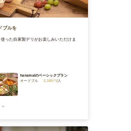
ドブルを
を使った自家製デリがお楽しみいただけま
hanamalのベーシックプラン
オードブル
2,160
円
/人
hanamalのスペシャルプラン
オードブル
3,240
円
/人
hanamal自家製スイーツ詰め合わせ