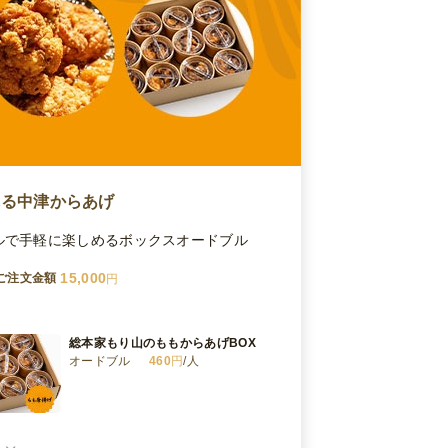
れる中津からあげ
ルで手軽に楽しめるボックスオードブル
15,000
ご注文金額
円
総本家もり山のももからあげBOX
オードブル
460
円
/人