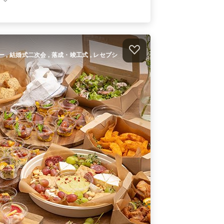
）
ィー , 結婚式二次会 , 落成・竣工式 , レセプシ