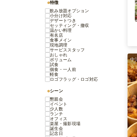
特徴
飲み放題オプション
小分け対応
デザートつき
セッティング・撤収
温かい料理
有名店
食事メイン
現地調理
サービススタッフ
おしゃれ
中
ボリューム
試食
個食・一人前
軽食
ロゴフラッグ・ロゴ対応
シーン
懇親会
イベント
少人数
ランチ
オフィス
楽屋・撮影現場
誕生会
記念日