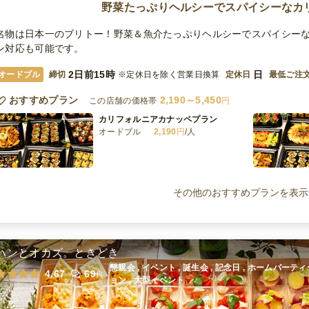
野菜たっぷりヘルシーでスパイシーなカ
名物は日本一のブリトー！野菜＆魚介たっぷりヘルシーでスパイシーな
ン対応も可能です。
2日前15時
日
オードブル
締切
※定休日を除く営業日換算
定休日
最低ご注
おすすめプラン
2,190～5,450
この店舗の価格帯
円
カリフォルニアカナッペプラン
オードブル
2,190
円
/人
ペスコベジタリアン・カジュアルな
カリフォルニアプラン
その他のおすすめプランを表示
オードブル
2,840
円
/人
ベジタリアン・カリフォルニアカナ
ッペプラン
ハンとオカズ。ときどき
オードブル
2,190
円
/人
懇親会 , イベント , 誕生会 , 記念日 , ホームパーテ
4.67
69
件
ョン , 大型イベント
カジュアルカリフォルニアプラン