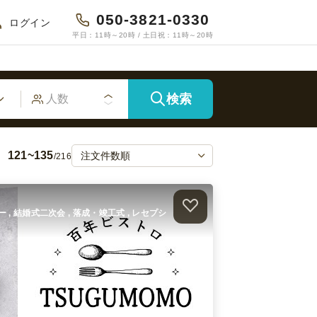
050-3821-0330
ログイン
平日：11時～20時 / 土日祝：11時～20時
検索
121~135
/216
ィー , 結婚式二次会 , 落成・竣工式 , レセプシ