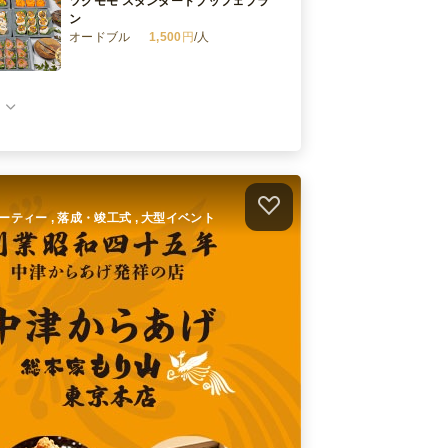
ツグモモ スタンダードブッフェプラ
ン
オードブル
1,500
円
/人
ツグモモ スーペリアプラン
オードブル
2,500
円
/人
ツグモモ ゴールデンプラン
オードブル
3,500
円
/人
ムパーティー , 落成・竣工式 , 大型イベント
百年ビストロ スタンダードブッフェ
プラン
オードブル
1,500
円
/人
件）