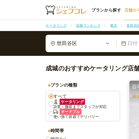
プランから探す
店舗か
ケータリング
店舗ランキング
東京
世田谷
世田谷区
日付
成城のおすすめケータリング店
プランの種類
百
すべて
ケータリング
設置～撤収までスタッフが対応
オードブル
使い捨て容器でデリバリー
時間帯