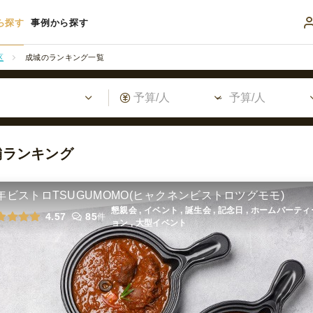
ら探す
事例から探す
区
成城のランキング一覧
舗ランキング
年ビストロTSUGUMOMO(ヒャクネンビストロツグモモ)
懇親会 , イベント , 誕生会 , 記念日 , ホームパーテ
4.57
85
件
ョン , 大型イベント