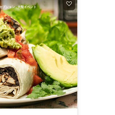
プラン
オードブル
2,160
円
/人
 レセプション , 大型イベント
hanamalのお手軽おかずサンド3種
オードブル
500
円
/人
件）