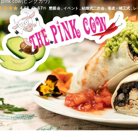
オードブル
3,500
円
/人
e pink cow(ピンクカウ)
4.68
67
件
懇親会 , イベント , 結婚式二次会 , 落成・竣工式 ,
hanamalのおひとり様BOX
オードブル
1,620
円
/人
全てのプランを見る（14