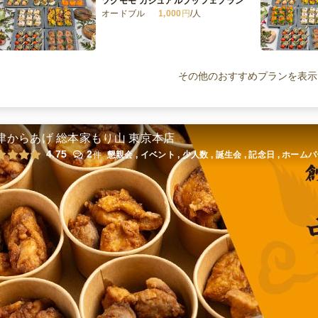
ツグモモ カジュアルブッフェプラン
オードブル
1,000
円
/人
ツグモモ スペシャルプラン
オードブル
2,000
円
/人
その他のおすすめプランを表示
ツグモモ ラグジュアリープラン
オードブル
3,000
円
/人
津からあげ 総本家もり山 東京本店
4.75
2
件
懇親会 , イベント , 少人数 , 誕生会 , 記念日 , ホー
ツグモモ アニーバーサリープラン
オードブル
4,500
円
/人
全てのプランを見る（13