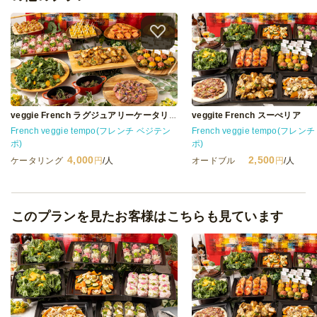
veggite French スーぺリア
veggie French ラグジュアリーケータリング
French veggie tempo(フレンチ ベジテン
French veggie tempo(フレ
ポ)
ポ)
4,000
2,500
ケータリング
円
/人
オードブル
円
/人
このプランを見たお客様はこちらも見ています