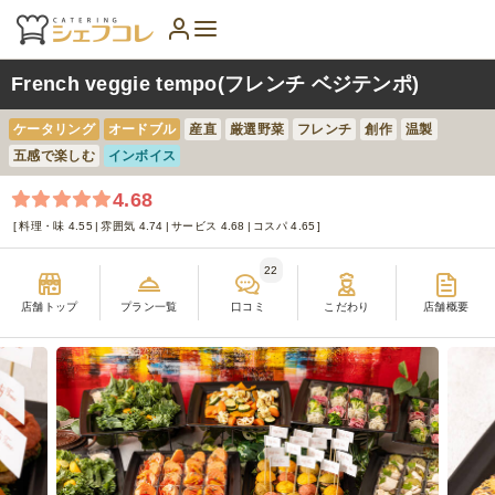
French veggie tempo(フレンチ ベジテンポ)
ケータリング
オードブル
産直
厳選野菜
フレンチ
創作
温製
五感で楽しむ
インボイス
4.68
料理・味 4.55
雰囲気 4.74
サービス 4.68
コスパ 4.65
22
店舗トップ
プラン一覧
口コミ
こだわり
店舗概要