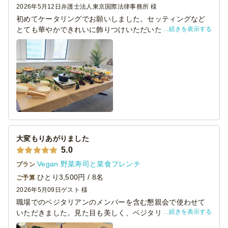
2026年5月12日
弁護士法人東京国際法律事務所 様
初めてケータリングでお願いしました。セッティングなど
続きを表示する
とても華やかできれいに飾りつけいただいたうえ、事前に
お伝えしていたアレルギー食材をプレートに記載いただけ
大変ありがたかったです。どの料理もとてもおいしく、野
菜たっぷりでいろいろなメニューがあり、特に女性陣に大
人気でした。スタッフの方もとても丁寧でこちらにお願い
してよかったと思いました。終了時間前に残った料理をど
うするか確認してくださり、きれいにお皿に盛り付けてい
ただいたところ、会終了後に未参加メンバーなどであっと
いう間に食べられました。また別メニューでお願いしたい
です。
大変もりあがりました
5.0
Vegan 野菜寿司と菜食フレンチ
プラン
ひとり3,500円 / 8名
ご予算
2026年5月09日
ゲスト 様
職場でのベジタリアンのメンバーを含む懇親会で使わせて
続きを表示する
いただきました。見た目も美しく、ベジタリアンかどうか
を問わず、参加者全員に大好評でした。また使わせていた