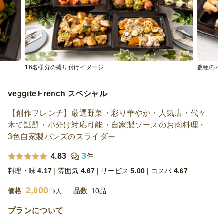
16名様分の盛り付けイメージ
数種の
veggite French スペシャル
【創作フレンチ】厳選野菜・彩り華やか・人気店・代々
木で話題・小分け対応可能・自家製ソースのお肉料理・
3色自家製バンズのスライダー
4.83
3
件
料理・味
4.17
雰囲気
4.67
サービス
5.00
コスパ
4.67
2,000
価格
品数
10品
円
/人
プランについて