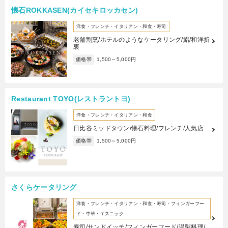
懐石ROKKASEN(カイセキロッカセン)
洋食・フレンチ・イタリアン・和食・寿司
老舗割烹/ホテルのようなケータリング/鮨/和洋折
衷
価格帯
1,500～5,000円
Restaurant TOYO(レストラントヨ)
洋食・フレンチ・イタリアン・和食
日比谷ミッドタウン/懐石料理/フレンチ/人気店
価格帯
1,500～5,000円
さくらケータリング
洋食・フレンチ・イタリアン・和食・寿司・フィンガーフー
ド・中華・エスニック
寿司/サンドイッチ/フィンガーフード/温製料理/