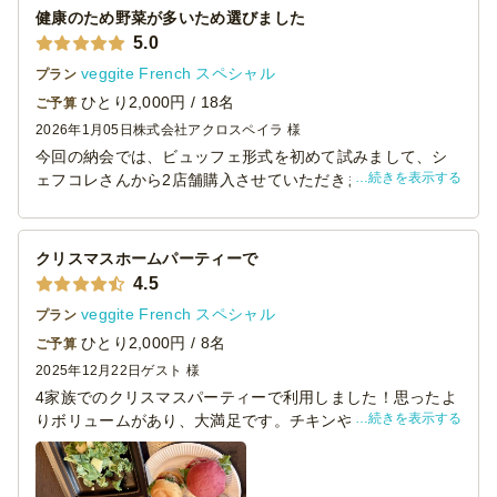
健康のため野菜が多いため選びました
5.0
veggite French スペシャル
プラン
ひとり2,000円 / 18名
ご予算
2026年1月05日
株式会社アクロスペイラ 様
今回の納会では、ビュッフェ形式を初めて試みまして、シ
続きを表示する
ェフコレさんから2店舗購入させていただきました。
1店舗は肉メインのものでしたので、食事のバランスという
か健康に良さそうかどうかという点を重視してこちらのメ
ニューを選びました。
クリスマスホームパーティーで
野菜が多くて色合いが綺麗で華やかなでしたが男性が多い
4.5
ため野菜とマリネが余ってしました。。。。お肉とバーガ
veggite French スペシャル
プラン
ーが大人気でした。。。（笑）
ありがとうございました。
ひとり2,000円 / 8名
ご予算
2025年12月22日
ゲスト 様
4家族でのクリスマスパーティーで利用しました！思ったよ
続きを表示する
りボリュームがあり、大満足です。チキンやサーモンも美
味しく、ローストポークも火が通っていたので子供ともわ
かられて満足です。
カップに入ったものと、大皿のものとありましたが、結局