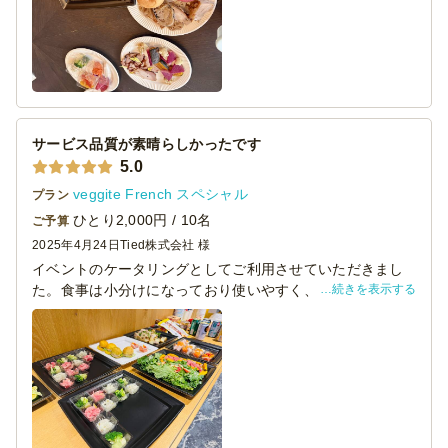
家族ごとに取り分けました。
サービス品質が素晴らしかったです
5.0
veggite French スペシャル
プラン
ひとり2,000円 / 10名
ご予算
2025年4月24日
Tied株式会社 様
イベントのケータリングとしてご利用させていただきまし
続きを表示する
た。食事は小分けになっており使いやすく、とはいえ全て
が個包装になっているわけでもないのでシェアしやすい塩
梅がとてもありがたかったです。今回の選定では、食事の
バランスというか健康に良さそうかどうかという点を重視
して選ばせていただきましたが、非常に満足度が高かった
です。男性がほとんどでしたが皆さん満足しておられ、か
つ野菜が多くて色合いが綺麗で華やかな時間を過ごす助け
をしていただけました。ありがとうございました。