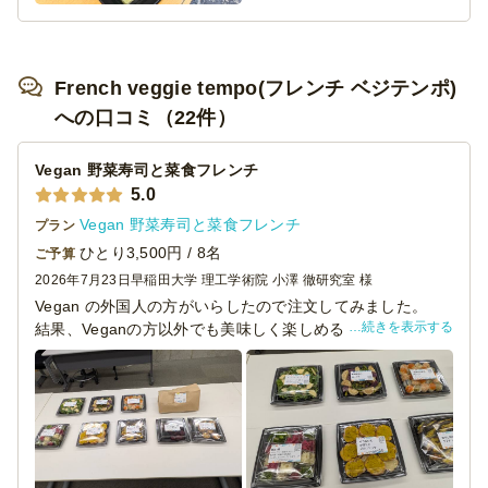
French veggie tempo(フレンチ ベジテンポ)
への口コミ（22件）
Vegan 野菜寿司と菜食フレンチ
5.0
Vegan 野菜寿司と菜食フレンチ
プラン
ひとり3,500円 / 8名
ご予算
2026年7月23日
早稲田大学 理工学術院 小澤 徹研究室 様
Vegan の外国人の方がいらしたので注文してみました。
続きを表示する
結果、Veganの方以外でも美味しく楽しめる内容でした。
ご本人にも喜んでいただけて良かったです。
見た目も華やかでとても美味しく、ご参加いただいた方か
らも「どこで頼んだのですか？」と聞かれました。
料理名が書いてある札がとても助かりました。
またお願いしようと思います。