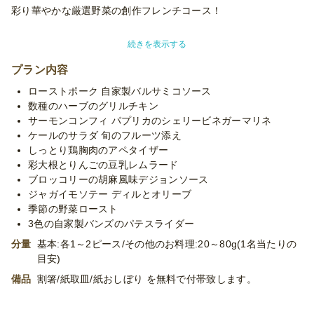
彩り華やかな厳選野菜の創作フレンチコース！
毎日届く産直野菜など厳選食材を使用して、フレンチシェフが腕
続きを表示する
を振るう
驚きある楽しいフレンチオードブル！
プラン内容
ローストポーク 自家製バルサミコソース
野菜の旨みを生かしたソースのお肉料理にはたっぷりの厳選野菜
数種のハーブのグリルチキン
を添えて、彩り華やかに盛り付け！
サーモンコンフィ パプリカのシェリービネガーマリネ
バンズにはビーツやかぼちゃを練りこみ仕上げました。
ケールのサラダ 旬のフルーツ添え
しっとり鶏胸肉のアペタイザー
※使い捨て容器でお届けするデリバリープランです。設置・配
彩大根とりんごの豆乳レムラード
膳・撤収等のサービスはついておりません。
ブロッコリーの胡麻風味デジョンソース
※「10卓に配置」などお客様ご指定の数の卓に配置する場合、
ジャガイモソテー ディルとオリーブ
追加容器代金をいただいたり、容器が変更になる場合がございま
季節の野菜ロースト
す。予めご了承くださいませ。
3色の自家製バンズのパテスライダー
※プランに記載のあるメニュー以外もご対応が可能です。お気軽
分量
基本:各1～2ピース/その他のお料理:20～80g(1名当たりの
に御相談ください。
目安)
備品
割箸/紙取皿/紙おしぼり を無料で付帯致します。