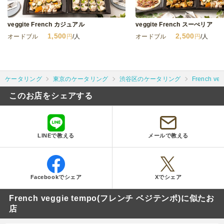
veggite French カジュアル
veggite French スーぺリア
1,500
2,500
オードブル
円
/人
オードブル
円
/人
ケータリング
東京のケータリング
渋谷区のケータリング
French v
このお店をシェアする
LINEで教える
メールで教える
Facebookでシェア
Xでシェア
French veggie tempo(フレンチ ベジテンポ)に似たお
店