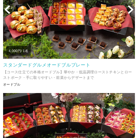
Previous
N
4,000
円/ 1名
スタンダードグルメオードブルプレート
【コース仕立ての本格オードブル】華やか・低温調理ローストチキンとロー
ストポーク・手に取りやすい・前菜からデザートまで
オードブル