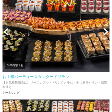
Previous
N
3,000
円/ 1名
お手軽パーティースタンダードプラン
【お気軽懇親会に】リーズナブル・ドリンク片手に・手に取りやすい・温製
料理も
ケータリング