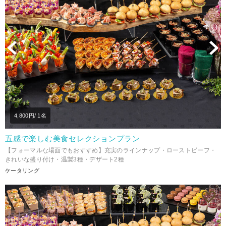
Previous
N
4,800
円/ 1名
五感で楽しむ美食セレクションプラン
【フォーマルな場面でもおすすめ】充実のラインナップ・ローストビーフ・
きれいな盛り付け・温製3種・デザート2種
ケータリング