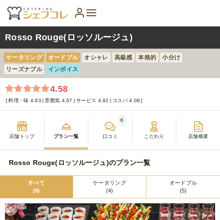
Rosso Rouge(ロッソルージュ)
ケータリング
オードブル
オシャレ
高級感
本格的
小分け
リーズナブル
インボイス
4.58
料理・味 4.83
雰囲気 4.67
サービス 4.92
コスパ 4.08
6
店舗トップ
プラン一覧
口コミ
こだわり
店舗概要
Rosso Rouge(ロッソルージュ)のプラン一覧
すべて
ケータリング
オードブル
(9)
(4)
(5)