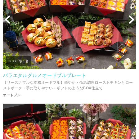
Previous
N
3,000
円/ 1名
バラエタルグルメオードブルプレート
【リーズナブルな本格オードブル】華やか・低温調理ローストチキンとロー
ストポーク・手に取りやすい・ギフトのようなBOX仕立て
オードブル