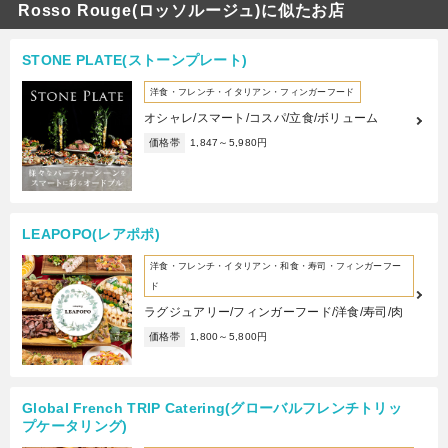
Rosso Rouge(ロッソルージュ)に似たお店
STONE PLATE(ストーンプレート)
洋食・フレンチ・イタリアン・フィンガーフード
オシャレ/スマート/コスパ/立食/ボリューム
価格帯
1,847～5,980円
LEAPOPO(レアポポ)
洋食・フレンチ・イタリアン・和食・寿司・フィンガーフー
ド
ラグジュアリー/フィンガーフード/洋食/寿司/肉
価格帯
1,800～5,800円
Global French TRIP Catering(グローバルフレンチトリッ
プケータリング)