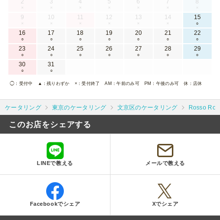
2
3
4
5
6
7
8
×
×
×
×
×
×
×
9
10
11
12
13
14
15
×
×
×
×
×
×
○
16
17
18
19
20
21
22
○
○
○
○
○
○
○
23
24
25
26
27
28
29
○
○
○
○
○
○
○
30
31
○
○
◯
：受付中
▲
：残りわずか
×
：受付終了
AM
：午前のみ可
PM
：午後のみ可
休
：店休
ケータリング
東京のケータリング
文京区のケータリング
Rosso R
このお店をシェアする
LINEで教える
メールで教える
Facebookでシェア
Xでシェア