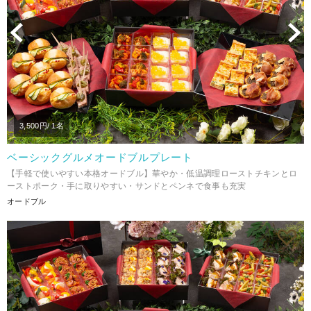
Previous
N
3,500
円/ 1名
ベーシックグルメオードブルプレート
【手軽で使いやすい本格オードブル】華やか・低温調理ローストチキンとロ
ーストポーク・手に取りやすい・サンドとペンネで食事も充実
オードブル