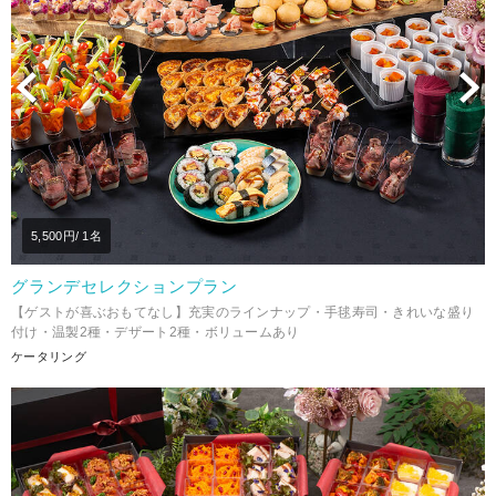
Previous
N
5,500
円/ 1名
グランデセレクションプラン
【ゲストが喜ぶおもてなし】充実のラインナップ・手毬寿司・きれいな盛り
付け・温製2種・デザート2種・ボリュームあり
ケータリング