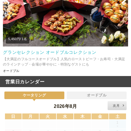
5,450
円/ 1名
グランセレクション オードブルコレクション
【大満足のフルコースオードブル】人気のローストビーフ・お寿司・大満足
のラインナップ・会場が華やかに・特別なゲストにも
オードブル
営業日カレンダー
ケータリング
オードブル
2026年8月
次月
日
月
火
水
木
金
土
1
×