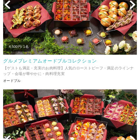
Previous
N
4,500
円/ 1名
グルメプレミアムオードブルコレクション
【ゲストも満足・充実のお肉料理】人気のローストビーフ・満足のラインナ
ップ・会場が華やかに・肉料理充実
オードブル
Previous
N