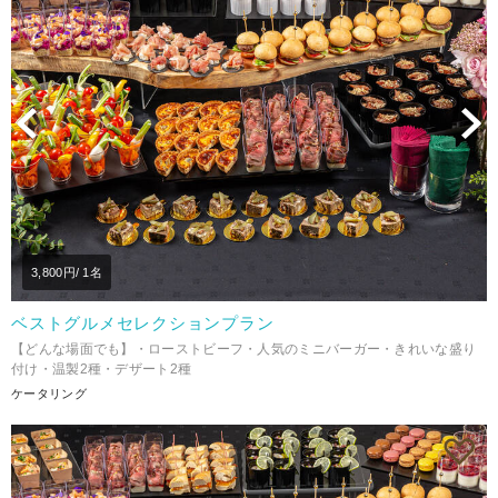
Previous
N
3,800
円/ 1名
ベストグルメセレクションプラン
【どんな場面でも】・ローストビーフ・人気のミニバーガー・きれいな盛り
付け・温製2種・デザート2種
ケータリング