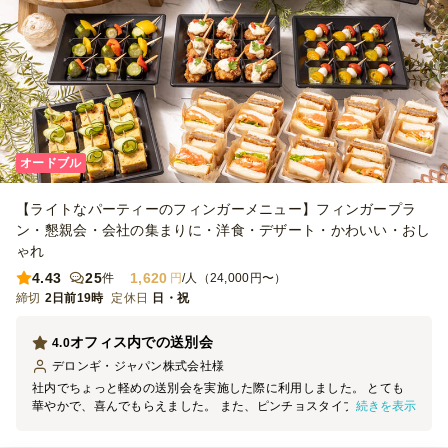
オードブル
【ライトなパーティーのフィンガーメニュー】フィンガープラ
ン・懇親会・会社の集まりに・洋食・デザート・かわいい・おし
ゃれ
4.43
25
1,620
件
円
/人（24,000円〜）
締切
2日前19時
定休日
日・祝
オフィス内での送別会
4.0
デロンギ・ジャパン株式会社
様
社内でちょっと軽めの送別会を実施した際に利用しました。 とても
続きを表示
華やかで、喜んでもらえました。 また、ピンチョスタイプだとお皿
不要で手も汚れず、片付けがとても楽でした。