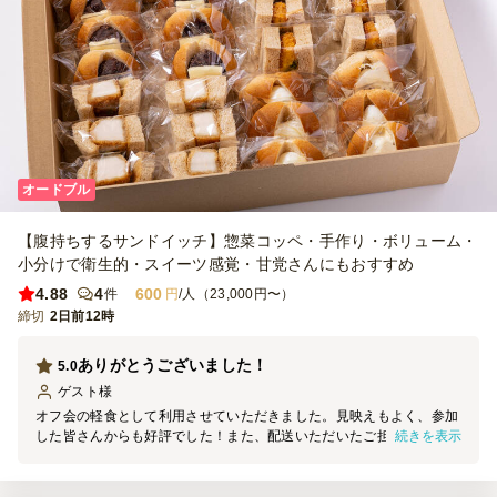
オードブル
【腹持ちするサンドイッチ】惣菜コッペ・手作り・ボリューム・
小分けで衛生的・スイーツ感覚・甘党さんにもおすすめ
4.88
4
600
件
円
/人（23,000円〜）
締切
2日前12時
ありがとうございました！
5.0
ゲスト
様
オフ会の軽食として利用させていただきました。見映えもよく、参加
続きを表示
した皆さんからも好評でした！また、配送いただいたご担当の方も優
しく、丁寧に対応してくださりありがとうございました。 また利用
させていただきます！