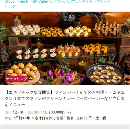
Global French TRIP Catering(グローバルフレンチトリップケータ
リング)
ケータリング
【エキゾチックな雰囲気】フィンガー仕立てのお料理・トムヤム
クン仕立てのフランやグリーンカレーソースバーガーなど当店限
定メニュー
-
-
3,000
件
円
/人（88,000円〜）
締切
7日前12時
※定休日を除く営業日換算
定休日
日・土・祝