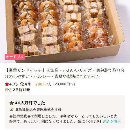
オードブル
【豪華サンドイッチ】人気店・かわいいサイズ・個包装で取り分
けのしやすい・ヘルシー・素材や製法にこだわった
4.75
4
700
件
円
/人（23,000円〜）
締切
2日前12時
大好評でした
4.0
鹿島建物総合管理株式会社
様
会社の懇親会で利用しました。 参加者から、とってもおいしいと大
続きを表示
好評で、あっという間になくなりました。 袋に小分けされているた
め衛生的にもバッチリだと思います。 次回も是非利用したいです。