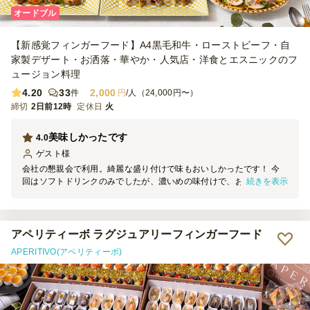
オードブル
【新感覚フィンガーフード】A4黒毛和牛・ローストビーフ・自
家製デザート・お洒落・華やか・人気店・洋食とエスニックのフ
ュージョン料理
4.20
33
2,000
件
円
/人（24,000円〜）
締切
2日前12時
定休日
火
美味しかったです
4.0
ゲスト
様
会社の懇親会で利用。綺麗な盛り付けで味もおいしかったです！ 今
続きを表示
回はソフトドリンクのみでしたが、濃いめの味付けで、お酒にも合い
そうだと思いました。 配送時に一部崩れてしまっていたのが残念で
したが、ボリュームもあり満足です。
アペリティーボ ラグジュアリーフィンガーフード
APERITIVO(アペリティーボ)