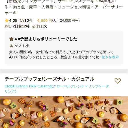
【新感覚フィンガーフード】サーロインステーキ・A4黒毛和
牛・肉と魚・豪華・人気店・フュージョン料理・アニバーサリー
ケーキ
4.25
12
4,000
件
円
/人（24,000円〜）
締切
2日前12時
定休日
火
予想よりもボリューミーでした
4.0
ゲスト
様
大人の男性3名、女性1名での利用でしたが1つ下のプランと迷って
続きを表示
4,000円のプランにしたところ、想定よりも量が多くて驚きました。
（余ったものは保存して翌日にいただきました） ただ「どのメニュ
ーがどれなのか？」が少し分かりにくく、苦手な食材がある人には食
べられる、食べられないの判断が難しかったので、そこがわかりやす
い紙の案内1枚あると嬉しかったです。
テーブルブッフェ/シーズナル・カジュアル
Global French TRIP Catering(グローバルフレンチトリップケータ
リング)