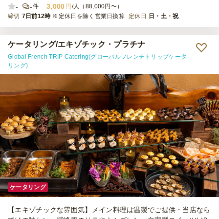
-
-
3,000
件
円
/人（88,000円〜）
締切
7日前12時
※定休日を除く営業日換算
定休日
日・土・祝
ケータリング/エキゾチック・プラチナ
Global French TRIP Catering(グローバルフレンチトリップケータ
リング)
ケータリング
【エキゾチックな雰囲気】メイン料理は温製でご提供・当店なら