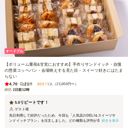
オードブル
【ボリューム重視&甘党におすすめ】手作りサンドイッチ・自慢
の惣菜コッペパン・会場映えする見た目・スイーツ好きにはたま
らない
4.70
21
900
件
円
/人（23,000円〜）
締切
2日前12時
リピートです！
5.0
ゲスト
様
先日利用して好評だったため、今回も「人気店のDELI＆スイーツサ
続きを表示
ンドイッチプラン」を注文しました。どの種類も評判が良く、参加者
の皆さんに喜んでいただけました。商品名のカードで内容は分かりま