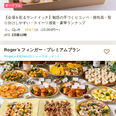
オードブル
【会場を彩るサンドイッチ】魅惑の手づくりコッペ・個包装・取
り分けしやすい・スイーツ感覚・豪華ランナップ
-
-
700
件
円
/人（23,000円〜）
締切
2日前12時
Roger’s フィンガー・プレミアムプラン
Roger’s Kitchen(ロジャーズキッチン)