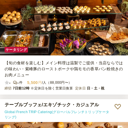
ケータリング
【旬の食材を楽しむ】メイン料理は温製でご提供・当店ならでは
の味わい・紫峰豚のローストポークや鶏モモの香草パン粉焼きの
お肉メニュー
-
-
5,500
件
円
/人（88,000円〜）
締切
7日前12時
※定休日を除く営業日換算
定休日
日・土・祝
テーブルブッフェ/エキゾチック・カジュアル
Global French TRIP Catering(グローバルフレンチトリップケータ
リング)