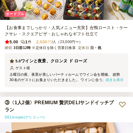
オードブル
【お食事までしっかり・人気メニュー充実】合鴨ロースト・ケー
クサレ・スクエアピザ・おしゃれなギフト仕立て
5.00
1
2,000
件
円
/人（23,000円〜）
締切
3日前12時
※定休日を除く営業日換算
定休日
日・祝
ワインと夜景、クロンヌ ド ローズ
5.0
ゲスト
様
土曜日の夜、夜景が美しいパーティルームでワイン会を開催。 総勢
続きを表示
30名のゲストにお集まりいただきました。 ワインに合うスタイリッ
シュなフードと言うことでクロンヌ ド ローズのカジュアルプランを
ご依頼いたしました。 スタンディングパーティのため、小分けのフ
ードが扱いやすく、食べやすかったです。 見た目も美しく、お味も
満足です。 また、次回の開催の際にもご依頼させていただきます。
③〈1人2個〉PREMIUM 贅沢DELIサンドイッチプ
ラン
DELIcoupe(デリコッペ)