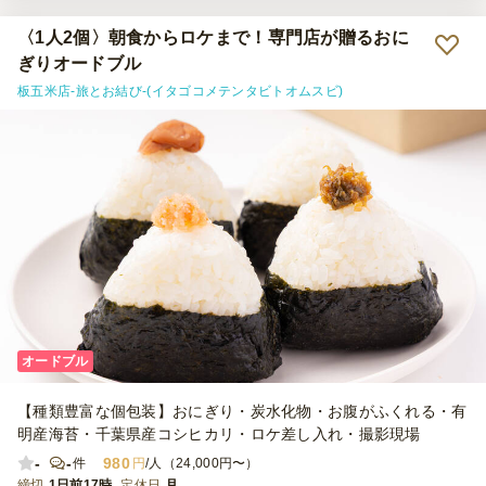
〈1人2個〉朝食からロケまで！専門店が贈るおに
ぎりオードブル
板五米店-旅とお結び-(イタゴコメテンタビトオムスビ)
オードブル
【種類豊富な個包装】おにぎり・炭水化物・お腹がふくれる・有
明産海苔・千葉県産コシヒカリ・ロケ差し入れ・撮影現場
-
-
980
件
円
/人（24,000円〜）
締切
1日前17時
定休日
月