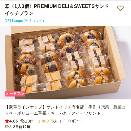
⑧〈1人3個〉PREMIUM DELI＆SWEETSサンド
イッチプラン
DELIcoupe(デリコッペ)
オードブル
【豪華ラインナップ】サンドイッチ有名店・手作り惣菜・惣菜コ
ッペ・ボリューム重視・おしゃれ・スイーツサンド
4.85
13
1,000
件
円
/人（23,000円〜）
締切
2日前12時