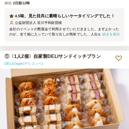
締切
2日前12時
味、見た目共に素晴らしいケータイリングでした！
4.5
公益財団法人 笹川平和財団
様
会社のイベントの懇親会で利用させていただきました。まずよかった
続きを表示
のが、全て箱に入っていて取り出しが簡単でした。人出が少ない状況
ですと箱にまとめていただいていて非常に有難かったです。また、配
達員の方も丁寧でした。 食事の味もよく、また別の機会にも利用し
たいと思います。
①〈1人2個〉自家製DELIサンドイッチプラン
DELIcoupe(デリコッペ)