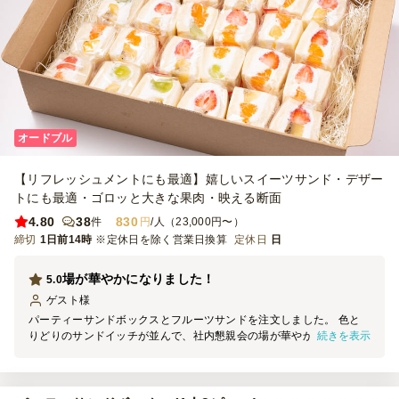
オードブル
【リフレッシュメントにも最適】嬉しいスイーツサンド・デザー
トにも最適・ゴロッと大きな果肉・映える断面
4.80
38
830
件
円
/人（23,000円〜）
締切
1日前14時
※定休日を除く営業日換算
定休日
日
場が華やかになりました！
5.0
ゲスト
様
パーティーサンドボックスとフルーツサンドを注文しました。 色と
続きを表示
りどりのサンドイッチが並んで、社内懇親会の場が華やかになりまし
た。 サンドイッチはひとつひとつがボリュームもあり、食事として
の満足感もありました。 個包装なので分けやすいのも良いと思いま
した。