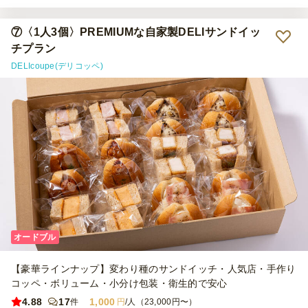
ごちそうさまでした。
⑦〈1人3個〉PREMIUMな自家製DELIサンドイッ
チプラン
DELIcoupe(デリコッペ)
オードブル
【豪華ラインナップ】変わり種のサンドイッチ・人気店・手作り
コッペ・ボリューム・小分け包装・衛生的で安心
4.88
17
1,000
件
円
/人（23,000円〜）