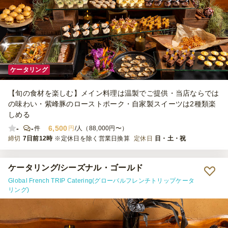
ケータリング
【旬の食材を楽しむ】メイン料理は温製でご提供・当店ならでは
の味わい・紫峰豚のローストポーク・自家製スイーツは2種類楽
しめる
-
-
6,500
件
円
/人（88,000円〜）
締切
7日前12時
※定休日を除く営業日換算
定休日
日・土・祝
ケータリング/シーズナル・ゴールド
Global French TRIP Catering(グローバルフレンチトリップケータ
リング)