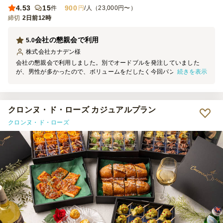
4.53
15
900
件
円
/人（23,000円〜）
締切
2日前12時
会社の懇親会で利用
5.0
株式会社カナデン
様
会社の懇親会で利用しました。別でオードブルを発注していました
続きを表示
が、男性が多かったので、ボリュームをだしたく今回パンを追加で手
配しました。色々な種類があって、どれも凝っていてとてもおいしか
ったです。会場の人たちにも好評でした。全種類食べたいくらいでし
たが独り占めはできないので遠慮しましたが。しかしどの具材もおし
ゃれでした。また注文したいです。
クロンヌ・ド・ローズ カジュアルプラン
クロンヌ・ド・ローズ