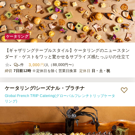
ケータリング
【ギャザリングテーブルスタイル】ケータリングのニュースタン
ダード・ゲストをワッと驚かせるサプライズ感たっぷりの仕立て
-
-
3,000
件
円
/人（88,000円〜）
締切
7日前12時
※定休日を除く営業日換算
定休日
日・土・祝
ケータリング/シーズナル・プラチナ
Global French TRIP Catering(グローバルフレンチトリップケータ
リング)