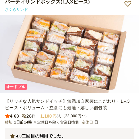
パーティサンドボックス(1人3ピース)
さくらサンド
オードブル
【リッチな人気サンドイッチ】無添加自家製にこだわり・1人3
ピース・ボリューム・立食にも最適・嬉しい個包装
4.63
28
1,100
件
円
/人（23,000円〜）
締切
1日前14時
※定休日を除く営業日換算
定休日
日
二回目の利用でした。
4.0