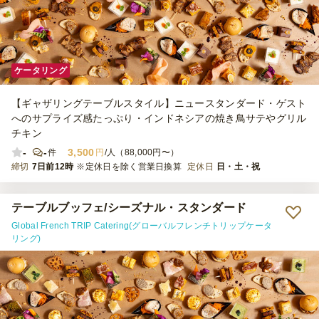
ケータリング
【ギャザリングテーブルスタイル】ニュースタンダード・ゲスト
へのサプライズ感たっぷり・インドネシアの焼き鳥サテやグリル
チキン
-
-
3,500
件
円
/人（88,000円〜）
締切
7日前12時
※定休日を除く営業日換算
定休日
日・土・祝
テーブルブッフェ/シーズナル・スタンダード
Global French TRIP Catering(グローバルフレンチトリップケータ
リング)