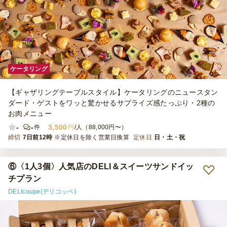
ケータリング
【ギャザリングテーブルスタイル】ケータリングのニュースタン
ダード・ゲストをワッと驚かせるサプライズ感たっぷり・2種の
お肉メニュー
-
-
3,500
件
円
/人（88,000円〜）
締切
7日前12時
※定休日を除く営業日換算
定休日
日・土・祝
⑥〈1人3個〉人気店のDELI＆スイーツサンドイッ
チプラン
DELIcoupe(デリコッペ)