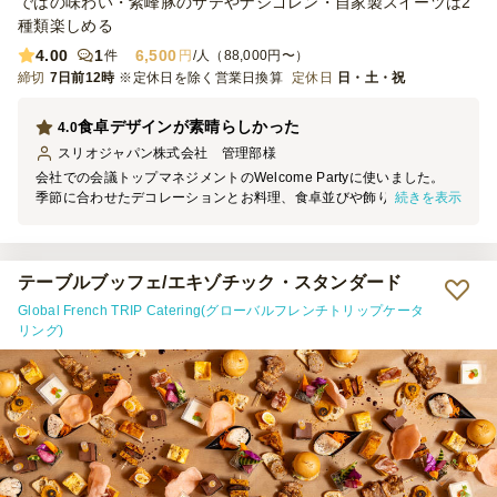
ではの味わい・紫峰豚のサテやナシゴレン・自家製スイーツは2
種類楽しめる
4.00
1
6,500
件
円
/人（88,000円〜）
締切
7日前12時
※定休日を除く営業日換算
定休日
日・土・祝
食卓デザインが素晴らしかった
4.0
スリオジャパン株式会社 管理部
様
会社での会議トップマネジメントのWelcome Partyに使いました。
続きを表示
季節に合わせたデコレーションとお料理、食卓並びや飾りも素敵でし
た。 日本人も、外国人も美味しくお召し上がりいただき、とても良
かったです。 今後とも使用するつもりで、 宜しくお願いいたします
テーブルブッフェ/エキゾチック・スタンダード
Global French TRIP Catering(グローバルフレンチトリップケータ
リング)