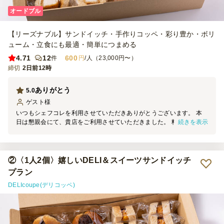
オードブル
【リーズナブル】サンドイッチ・手作りコッペ・彩り豊か・ボリ
ューム・立食にも最適・簡単につまめる
4.71
12
600
件
円
/人（23,000円〜）
締切
2日前12時
ありがとう
5.0
ゲスト
様
いつもシェフコレを利用させていただきありがとうございます。 本
続きを表示
日は懇親会にて、貴店をご利用させていただきました。 料理の見た
目は素晴らしく、大変満足しております。 機会がございましたら、
ぜひまたご利用させていただきます。
②〈1人2個〉嬉しいDELI＆スイーツサンドイッチ
プラン
DELIcoupe(デリコッペ)