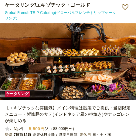
ケータリング/エキゾチック・ゴールド
Global French TRIP Catering(グローバルフレンチトリップケータ
リング)
ケータリング
【エキゾチックな雰囲気】メイン料理は温製でご提供・当店限定
メニュー・紫峰豚のサテ(インドネシア風の串焼き)やナシゴレン
が楽しめる
-
-
5,500
件
円
/人（88,000円〜）
締切
7日前12時
※定休日を除く営業日換算
定休日
日・土・祝