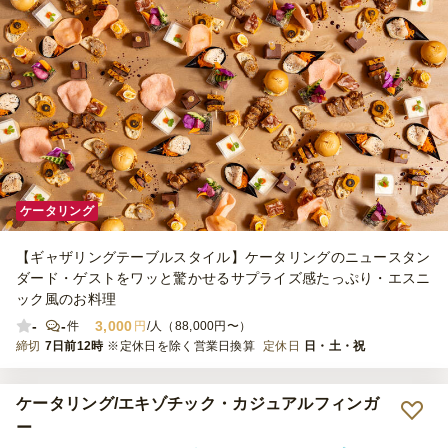
ケータリング
【ギャザリングテーブルスタイル】ケータリングのニュースタン
ダード・ゲストをワッと驚かせるサプライズ感たっぷり・エスニ
ック風のお料理
-
-
3,000
件
円
/人（88,000円〜）
締切
7日前12時
※定休日を除く営業日換算
定休日
日・土・祝
ケータリング/エキゾチック・カジュアルフィンガ
ー