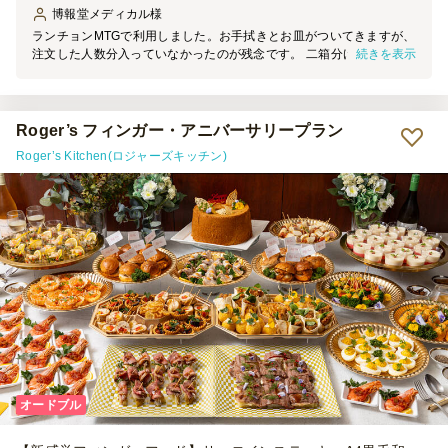
博報堂メディカル
様
ランチョンMTGで利用しました。お手拭きとお皿がついてきますが、
続きを表示
注文した人数分入っていなかったのが残念です。 二箱分けてバラン
スよく梱包していただいてましたが、思っていたよりも緩衝材が多く
片付けの手間になってしまうので「社内会議向け」の簡素な梱包など
が選べるとよいな、と感じました。パーティー向けに購入した場合は
華やかでよいと思います。
Roger’s フィンガー・アニバーサリープラン
Roger’s Kitchen(ロジャーズキッチン)
オードブル