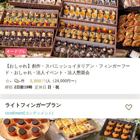
オードブル
【おしゃれ】創作・スパニッシュイタリアン・フィンガーフー
ド・おしゃれ・法人イベント・法人懇親会
-
-
3,000
件
円
/人（24,000円〜）
締切
2日前19時
定休日
日・祝
ライトフィンガープラン
condiment(コンディメント)