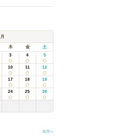
400
円
/本
400
円
/本
9月
木
金
土
3
4
5
10
11
12
17
18
19
24
25
26
次月へ