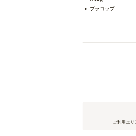
※すべて冷やした状態で
プラコップ
レモンサワー(350ml
※すべて冷やした状態で
ほろよい(350ml缶)
※すべて冷やした状態で
白ワイン(750ml)
赤ワイン(750ml)
芋焼酎(720ml瓶)
麦焼酎(900ml瓶)
オレンジジュース(1.
ウーロン茶(2Lペット
コーラ(1.5Lペット)
ご利用エリ
ジンジャエール(1.5