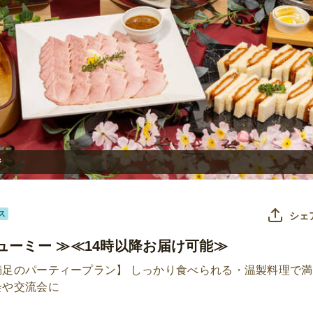
ジ
ス
シェ
ューミー ≫≪14時以降お届け可能≫
満足のパーティープラン】 しっかり食べられる・温製料理で
会や交流会に