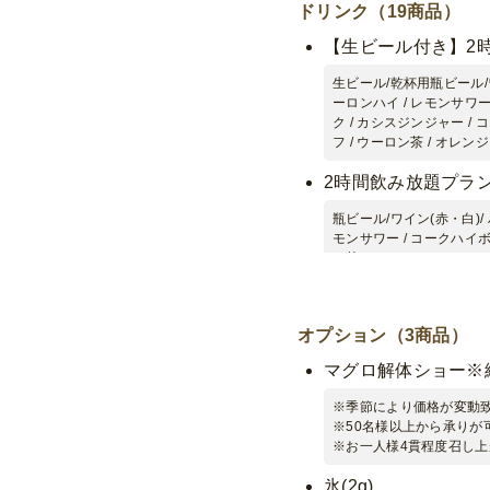
ドリンク（19商品）
【生ビール付き】2
生ビール/乾杯用瓶ビール/ワ
ーロンハイ / レモンサワー
ク / カシスジンジャー / 
フ / ウーロン茶 / オレン
2時間飲み放題プラ
瓶ビール/ワイン(赤・白)/ 
モンサワー / コークハイボ
ン茶 / オレンジジュース /
2時間ソフトドリン
オプション（3商品）
コーラ/ジンジャエール/オ
マグロ解体ショー※
アルコール飲み放題プ
※季節により価格が変動
ソフトドリンク飲み放
※50名様以上から承りが
スーパードライ(350m
※お一人様4貫程度召し
角ハイボール(350ml
氷(2g)