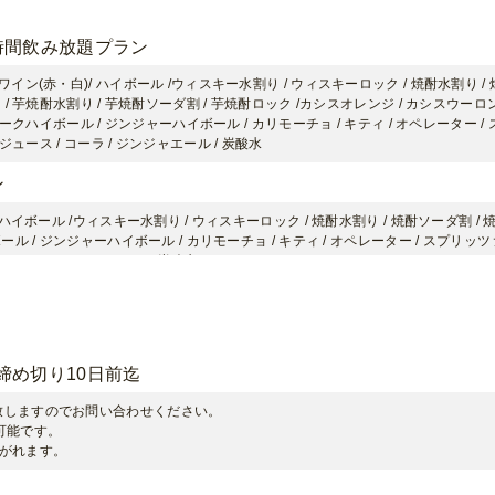
時間飲み放題プラン
イン(赤・白)/ ハイボール /ウィスキー水割り / ウィスキーロック / 焼酎水割り / 焼
 / 芋焼酎水割り / 芋焼酎ソーダ割 / 芋焼酎ロック /カシスオレンジ / カシスウーロン
コークハイボール / ジンジャーハイボール / カリモーチョ / キティ / オペレーター 
ジジュース / コーラ / ジンジャエール / 炭酸水
ン
ハイボール /ウィスキー水割り / ウィスキーロック / 焼酎水割り / 焼酎ソーダ割 / 焼
ール / ジンジャーハイボール / カリモーチョ / キティ / オペレーター / スプリッツ
 コーラ / ジンジャエール / 炭酸水
ク飲み放題
レンジジュース/烏龍茶/炭酸水
締め切り10日前迄
ラン：延長料金(30分)
致しますのでお問い合わせください。
題プラン：延長料金(30分)
可能です。
l缶)
上がれます。
缶)