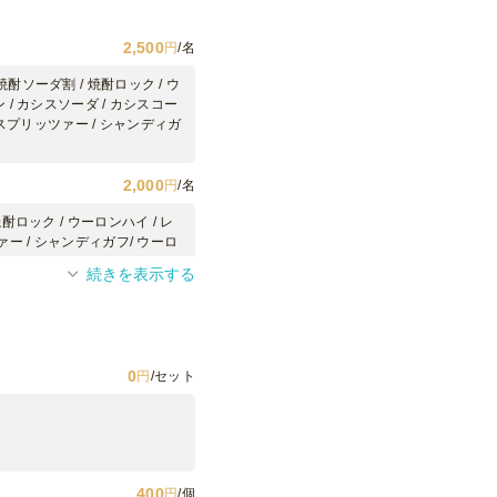
2,500
円
/名
酎ソーダ割 / 焼酎ロック / ウ
 / カシスソーダ / カシスコー
/ スプリッツァー / シャンディガ
2,000
円
/名
酎ロック / ウーロンハイ / レ
ァー / シャンディガフ/ ウーロ
続きを表示する
1,000
円
/名
0
円
/セット
500
円
/名
300
円
/名
500
円
/本
500
円
/本
400
円
/個