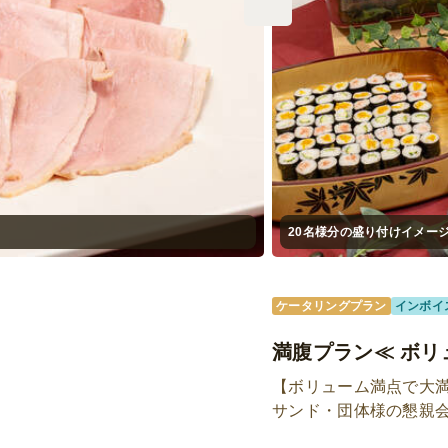
20名様分の盛り付けイメー
ケータリングプラン
インボイ
満腹プラン≪ ボリ
【ボリューム満点で大
サンド・団体様の懇親