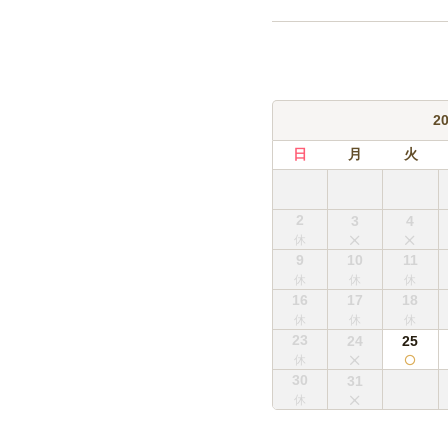
炭酸(1Lペット)
ミネラルウォーター(
2
日
月
火
2
3
4
9
10
11
16
17
18
23
24
25
30
31