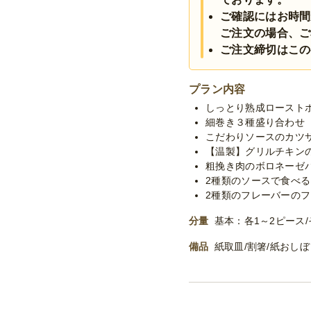
ご確認にはお時間
ご注文の場合、ご
ご注文締切はこの
プラン内容
しっとり熟成ロースト
細巻き３種盛り合わせ
こだわりソースのカツ
【温製】グリルチキン
粗挽き肉のボロネーゼ
2種類のソースで食べる
2種類のフレーバーの
分量
基本：各1～2ピース/
備品
紙取皿/割箸/紙おし