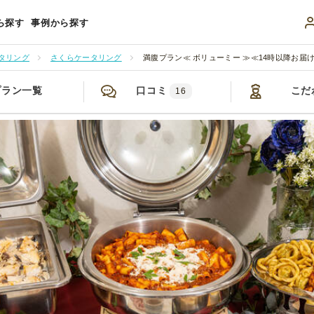
ら探す
事例から探す
タリング
さくらケータリング
満腹プラン≪ ボリューミー ≫≪14時以降お届
プラン一覧
口コミ
こだ
16