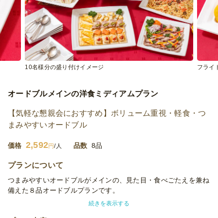
10名様分の盛り付けイメージ
フライ
オードブルメインの洋食ミディアムプラン
【気軽な懇親会におすすめ】ボリューム重視・軽食・つ
まみやすいオードブル
2,592
価格
品数
8品
円
/人
プランについて
つまみやすいオードブルがメインの、見た目・食べごたえを兼ね
備えた８品オードブルプランです。
続きを表示する
※使い捨て容器でお届けするデリバリープランです。設置・配