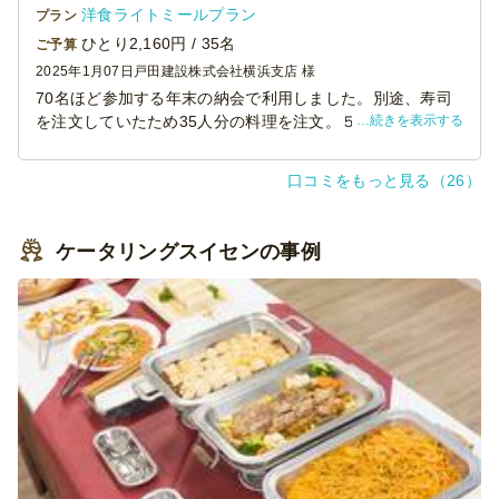
洋食ライトミールプラン
プラン
ひとり2,160円 / 35名
ご予算
2025年1月07日
戸田建設株式会社横浜支店 様
70名ほど参加する年末の納会で利用しました。別途、寿司
続きを表示する
を注文していたため35人分の料理を注文。５か所に分けて
配置したかったのですが、追加料金がかかるとのことで、
３～４皿ずつにしてもらいました。味も良く、ボリューム
口コミをもっと見る（26）
もあったのでみんな満足し、お酒も進んでいたと思いま
す。また利用させていただきます！
ケータリングスイセンの事例