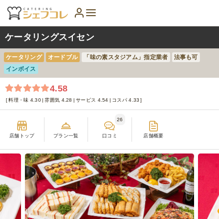
ケータリングスイセン
ケータリング
オードブル
「味の素スタジアム」指定業者
法事も可
インボイス
4.58
料理・味 4.30
雰囲気 4.28
サービス 4.54
コスパ 4.33
26
店舗トップ
プラン一覧
口コミ
店舗概要