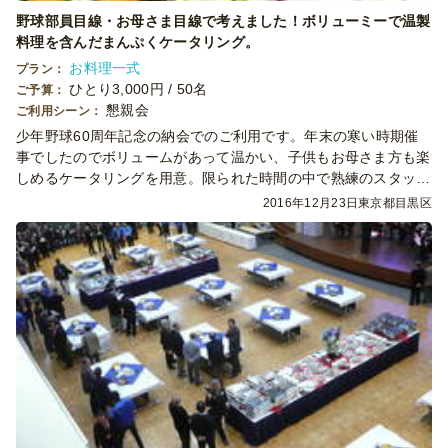
野球部員目線・お母さま目線で考えました！ボリューミーで温製
料理を含んだまんぷくケータリング。
お料理一式
プラン：
ひとり3,000円 / 50名
ご予算：
懇親会
ご利用シーン：
少年野球60周年記念の納会でのご利用です。年末の寒い時期催
事でしたのでボリュームがあって温かい、子供もお母さま方も楽
しめるケータリングを用意。限られた時間の中で熟練のスタッフ
が手際よく対応しました。
2016年12月23日
東京都目黒区