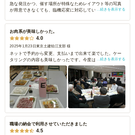
急な発注かつ、催す場所が特殊なためレイアウト等の写真
続きを表示する
が用意できなくても、臨機応変に対応していただきまし
オードブル容器やお弁当容器を捨てられないので、回
た。当日は季節に合わせたテーブルクロスと食事で彩って
収に来ていただきたいのですが。
くれました。
当店のものでしたら、一定の金額以上のご注文を頂く
お肉系が美味しかった。
と無料で回収にあがることが可能です。お気軽にご相
4.0
談ください。
2025年1月23日
東京土建狛江支部 様
ネットで予約から変更、支払いまで出来て楽でした。ケー
続きを表示する
タリングの内容も美味しかったです。今度はちがうパター
パーティー会場を探しています！いいとこあります
ンや料理も注文してみたいです。出来れば６F会場まで運ん
か？
で欲しかったです。
地域密着企業である当店は、目黒線不動前駅付近一帯
に数か所の会場を保有しております。大小形式様々ご
対応可能ですので、是非お問合せください。
職場の納会で利用させていただきました
4.5