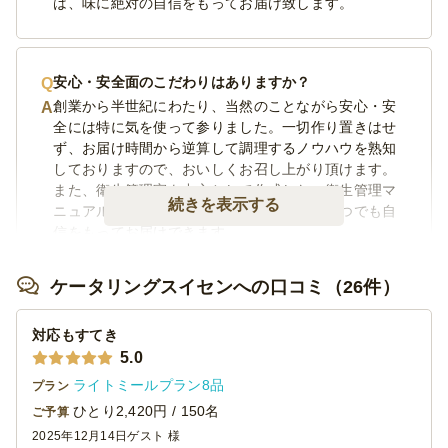
は、味に絶対の自信をもってお届け致します。
安心・安全面のこだわりはありますか？
創業から半世紀にわたり、当然のことながら安心・安
全には特に気を使って参りました。一切作り置きはせ
ず、お届け時間から逆算して調理するノウハウを熟知
しておりますので、おいしくお召し上がり頂けます。
また、衛生管理室を中心として作成した、衛生管理マ
続きを表示する
ニュアルに基づき運営しておりますので、いつでも自
信をもってお届けできます。
ケータリングスイセンへの口コミ（26件）
どのようなお客様によく使われていますか？
対応もすてき
当店の仕出しは様々なお客様に御利用いただいてお
り、2016年は年間で約2,500件（月間約210件）のお客
5.0
様にご提供致しました。「味の素スタジアム」指定業
ライトミールプラン8品
プラン
者ですので、スポーツ関係者の方々には特にご利用い
ひとり2,420円 / 150名
ご予算
ただいております。
2025年12月14日
ゲスト 様