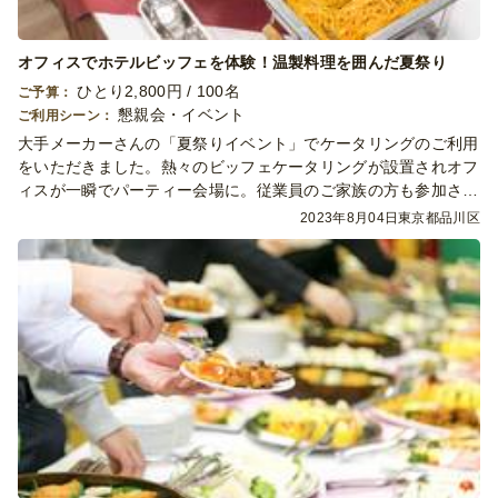
オフィスでホテルビッフェを体験！温製料理を囲んだ夏祭り
ひとり2,800円 / 100名
ご予算：
懇親会・イベント
ご利用シーン：
大手メーカーさんの「夏祭りイベント」でケータリングのご利用
をいただきました。熱々のビッフェケータリングが設置されオフ
ィスが一瞬でパーティー会場に。従業員のご家族の方も参加さ
れ、参加人数は１00人超え。終始、和やかな雰囲気で、子ども
2023年8月04日
東京都品川区
から大人まで幅広い年代の方にお楽しみ頂けました。