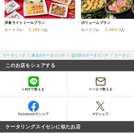
洋食ライトミールプラン
ボリュームプラン
2,160
2,484
オードブル
円
/人
オードブル
円
/人
ケータリング
東京のケータリング
品川区のケータリング
ケータリン
このお店をシェアする
LINEで教える
メールで教える
Facebookでシェア
Xでシェア
ケータリングスイセンに似たお店