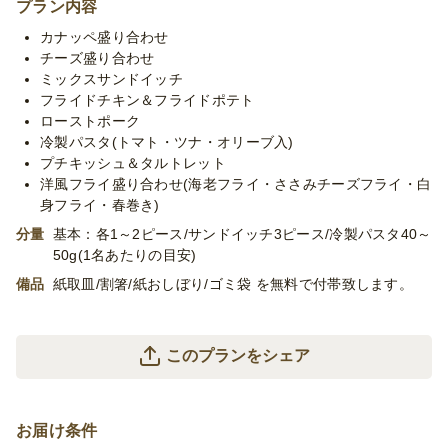
膳・撤収等のサービスはついておりません。
プラン内容
※「10卓に配置」などお客様ご指定の数の卓に配置する場合、
カナッペ盛り合わせ
追加容器代金をいただいたり、容器が変更になる場合がございま
チーズ盛り合わせ
す。予めご了承くださいませ。
ミックスサンドイッチ
※季節毎の仕入れによりメニューが変わる場合がございます。予
フライドチキン＆フライドポテト
めご了承ください。
ローストポーク
※プランに記載のあるメニュー以外もご対応が可能です。お気軽
冷製パスタ(トマト・ツナ・オリーブ入)
に御相談ください。
プチキッシュ＆タルトレット
洋風フライ盛り合わせ(海老フライ・ささみチーズフライ・白
身フライ・春巻き)
分量
基本：各1～2ピース/サンドイッチ3ピース/冷製パスタ40～
50g(1名あたりの目安)
備品
紙取皿/割箸/紙おしぼり/ゴミ袋 を無料で付帯致します。
このプランをシェア
お届け条件