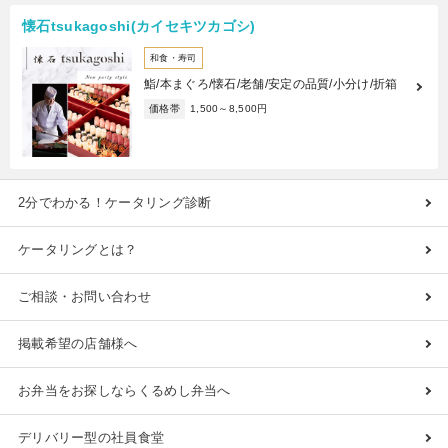
懐石tsukagoshi(カイセキツカゴシ)
和食・寿司
鮨/本まぐろ/懐石/老舗/安定の品質/小分け/折箱
価格帯
1,500～8,500円
2分でわかる！ケータリング診断
ケータリングとは？
ご相談・お問い合わせ
掲載希望の店舗様へ
お弁当をお探しならくるめし弁当へ
デリバリー型の社員食堂