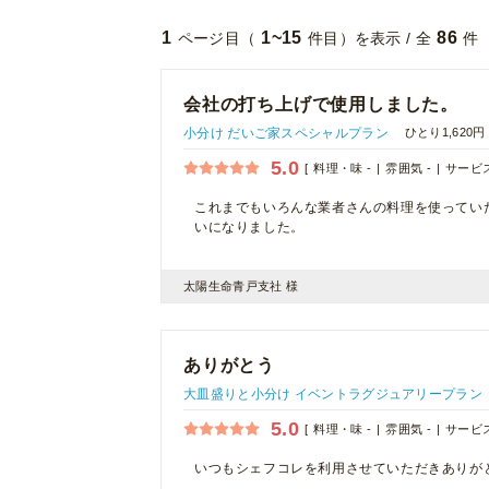
1
1~15
86
ページ目（
件目）を表示 / 全
件
会社の打ち上げで使用しました。
小分け だいご家スペシャルプラン
ひとり1,620円
5.0
料理・味 -
雰囲気 -
サービス
これまでもいろんな業者さんの料理を使ってい
いになりました。
太陽生命青戸支社 様
ありがとう
大皿盛りと小分け イベントラグジュアリープラン
5.0
料理・味 -
雰囲気 -
サービス
いつもシェフコレを利用させていただきありが