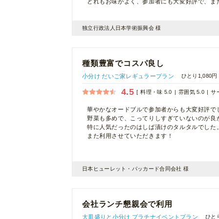
どれもお味がよく、参加者にも大変好評で、ま
独立行政法人日本学術振興会 様
種類豊富でコスパ良し
小分け だいご家レギュラープラン
ひとり1,080円
4.5
料理・味 5.0
雰囲気 5.0
サー
華やかなオードブルで参加者からも大変好評で
野菜も多めで、こってりしすぎていないのが良
特に人気だったのはしば漬けのタルタルでした
また利用させていただきます！
日本ヒューレット・パッカード合同会社 様
会社ランチ懇親会で利用
大皿盛りと小分け プラチナイベントプラン
ひとり