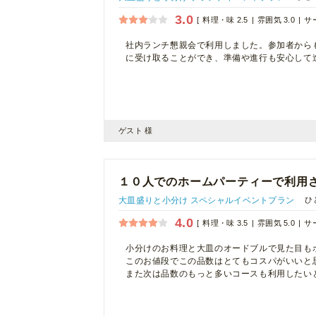
3.0
料理・味 2.5
雰囲気 3.0
サー
社内ランチ懇親会で利用しました。参加者から
に受け取ることができ、準備や進行も安心して
ゲスト 様
１０人でのホームパーティーで利用
大皿盛りと小分け スペシャルイベントプラン
ひ
4.0
料理・味 3.5
雰囲気 5.0
サー
小分けのお料理と大皿のオードブルで見た目も
このお値段でこの品数はとてもコスパがいいと
また次は品数のもっと多いコースも利用したい