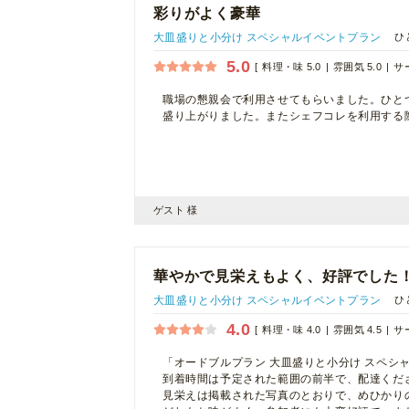
彩りがよく豪華
大皿盛りと小分け スペシャルイベントプラン
ひ
5.0
料理・味 5.0
雰囲気 5.0
サー
職場の懇親会で利用させてもらいました。ひと
盛り上がりました。またシェフコレを利用する
ゲスト 様
華やかで見栄えもよく、好評でした
大皿盛りと小分け スペシャルイベントプラン
ひ
4.0
料理・味 4.0
雰囲気 4.5
サー
「オードブルプラン 大皿盛りと小分け スペシ
到着時間は予定された範囲の前半で、配達くだ
見栄えは掲載された写真のとおりで、めひかり