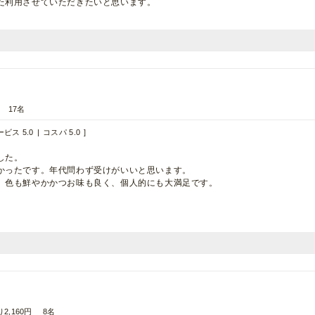
た利用させていただきたいと思います。
17名
ビス 5.0
コスパ 5.0
した。
かったです。年代問わず受けがいいと思います。
。色も鮮やかかつお味も良く、個人的にも大満足です。
2,160円
8名