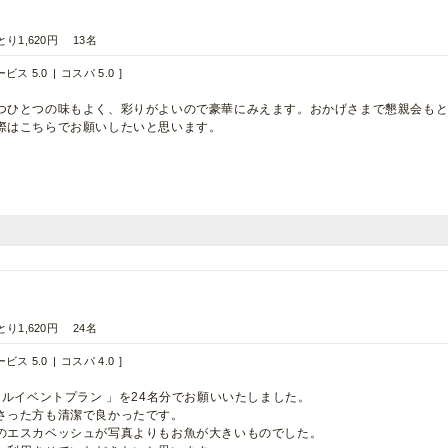
とり1,620円
13名
ビス 5.0
コスパ 5.0
つひとつの味もよく、彩りがよいので豪華にみえます。おかげさまで懇親会も
際はこちらでお願いしたいと思います。
！
とり1,620円
24名
ビス 5.0
コスパ 4.0
ャルイベントプラン 」を24名分でお願いいたしました。
さった方も清潔で良かったです。
のエスカベッシュが写真よりもお魚が大きいものでした。