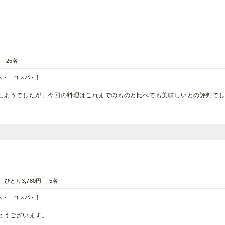
25名
 -
コスパ -
たようでしたが、今回の料理はこれまでのものと比べても美味しいとの評判で
ひとり3,780円
5名
 -
コスパ -
とうございます。