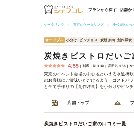
プランから探す
店舗か
ケータリング
東京のケータリング
千代田区のケ
オードブル
小分け
ピンチョス
炭焼き肉
創作洋食
炭焼きビストロだいご
4.55
料理・味 4.40
雰囲気 4.58
サ
東京のイベント会場の中心地といえる水道橋駅
のお客様にご賞味いただけるよう、コストパフ
と全て手作りの【創作洋食】を小分けやピンチ
店舗トップ
炭焼きビストロだいご家の口コミ一覧