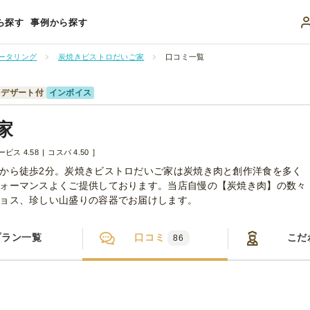
ら探す
事例から探す
ータリング
炭焼きビストロだいご家
口コミ一覧
デザート付
インボイス
家
ービス 4.58
コスパ 4.50
から徒歩2分。炭焼きビストロだいご家は炭焼き肉と創作洋食を多く
ォーマンスよくご提供しております。当店自慢の【炭焼き肉】の数々
ョス、珍しい山盛りの容器でお届けします。
プラン一覧
口コミ
こだ
86