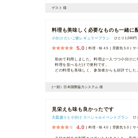
ゲスト 様
料理も美味しく必要なものも一緒に
小分け だいご家レギュラープラン
ひとり1,080円
5.0
料理・味 4.5
雰囲気 5.0
サー
初めて利用しました。料理は一人づつ小分けに
料理を並べるだけで便利です。
どの料理も美味しく、参加者からも好評でした
(一財）日本国際協力システム 様
見栄えも味も良かったです
大皿盛りと小分け スペシャルイベントプラン
ひ
4.0
料理・味 4.0
雰囲気 5.0
サー