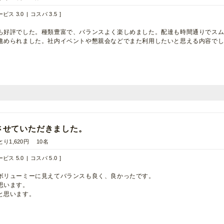
ビス 3.0
コスパ 3.5
も好評でした。種類豊富で、バランスよく楽しめました。配達も時間通りでス
進められました。社内イベントや懇親会などでまた利用したいと思える内容で
させていただきました。
とり1,620円
10名
ビス 5.0
コスパ 5.0
ボリューミーに見えてバランスも良く、良かったです。
思います。
と思います。