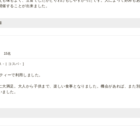
えも味もよく、立食でしたがとりわけもしやすかったです。人によって好みも
開催することが出来ました。
様
15名
 -
コスパ -
ーティーで利用しました。
に大満足。大人から子供まで、楽しい食事となりました。機会があれば、また
いました。