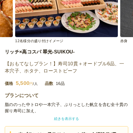
12名様分の盛り付けイメージ
赤身
リッチ×高コスパ 翠光-SUIKOU-
【おもてなしプラン！】寿司10貫＋オードブル6品、一
本穴子、ホタテ、ローストビーフ
5,500
価格
品数
16品
円
/人
プランについて
脂ののった中トロや一本穴子、ぷりっとした帆立を含む全十貫の
握り寿司に加え、
金目鯛の塩麹焼きや牛もも肉の柔らかローストビーフ、蟹クリー
続きを表示する
ムコロッケ 自家製トマトソースなど、彩り豊かなオードブルを
ご用意。