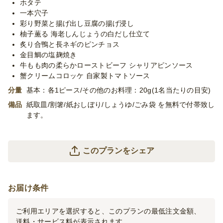
ホタテ
一本穴子
彩り野菜と揚げ出し豆腐の揚げ浸し
柚子薫る 海老しんじょうの白だし仕立て
炙り合鴨と長ネギのピンチョス
金目鯛の塩麹焼き
牛もも肉の柔らかローストビーフ シャリアピンソース
蟹クリームコロッケ 自家製トマトソース
分量
基本：各1ピース/その他のお料理：20g(1名当たりの目安)
備品
紙取皿/割箸/紙おしぼり/しょうゆ/ごみ袋 を無料で付帯致し
ます。
このプランをシェア
お届け条件
ご利用エリアを選択すると、このプランの最低注文金額、
送料・サービス料が表示されます。