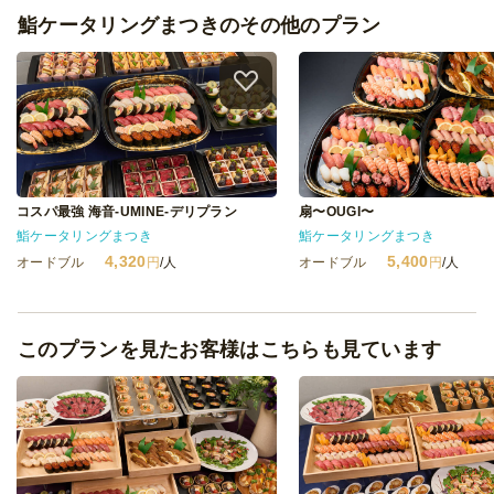
鮨ケータリングまつきのその他のプラン
コスパ最強 海音-UMINE-デリプラン
扇〜OUGI〜
鮨ケータリングまつき
鮨ケータリングまつき
4,320
5,400
オードブル
円
/人
オードブル
円
/人
このプランを見たお客様はこちらも見ています