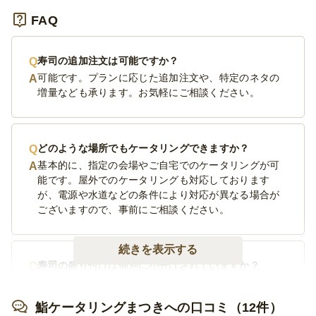
FAQ
寿司の追加注文は可能ですか？
可能です。プランに応じた追加注文や、特定のネタの
増量なども承ります。お気軽にご相談ください。
どのような場所でもケータリングできますか？
基本的に、指定の会場やご自宅でのケータリングが可
能です。屋外でのケータリングも対応しております
が、電源や水道などの条件により対応が異なる場合が
ございますので、事前にご相談ください。
続きを表示する
寿司の盛り付けは個別に小分けされていますか？
寿司は桶にまとめて盛り付けをしております。ご希望
があれば有料で対応いたします。寿司以外のお料理は
鮨ケータリングまつきへの口コミ（12件）
全て個別に小分けされております。