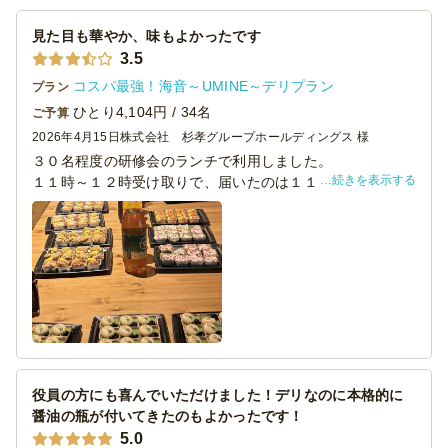
見た目も華やか、味もよかったです
3.5
飲み物の持ち込みは可能ですか？
コスパ最強！海音～UMINE～デリプラン
プラン
はい、飲み物の持ち込みは自由です。持ち込みいただ
ひとり4,104円 / 34名
ご予算
いた飲み物のゴミも一緒に回収いたしますので、安心
2026年4月15日
株式会社 杉孝グループホールディングス 様
してご利用ください。回収には、70L袋1袋につき550
円の回収費用がかかります。
３０名程度の研修会のランチで利用しました。
続きを表示する
１１時～１２時受け取りで、届いたのは１１時５０分頃で
す。
配達エリアはどこまで対応していますか？
評判がよかったのは、お鮨（特に中トロ）と、炙り合鴨と
ご指定の地域によって対応エリアが異なります。基本
長ネギのピンチョス、鮨まつき特製抹茶プリンでした。
的にはエリア内の配達が可能ですが、遠方の場合は追
加料金が発生する場合がございますので、ご相談くだ
さい。
役員の方にも喜んでいただけました！デリなのに本格的に
醤油の瓶が付いてきたのもよかったです！
5.0