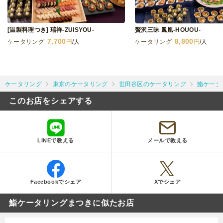
[温製料理つき] 瑞祥-ZUISYOU-
贅沢三昧 鳳凰-HOUOU-
7,700
8,800
ケータリング
円
/人
ケータリング
円
/人
ケータリング
東京のケータリング
世田谷区のケータリング
鮨ケータ
このお店をシェアする
LINEで教える
メールで教える
Facebookでシェア
Xでシェア
鮨ケータリングまつきに似たお店