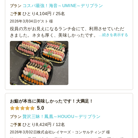
コスパ最強！海音～UMINE～デリプラン
プラン
ひとり4,104円 / 25名
ご予算
2026年3月04日
ゲスト 様
役員の方がお見えになるランチ会にて、利用させていただ
続きを表示する
きました。ネタも厚く、美味しかったです。2回目の利用で
すが、今回も配送員の方も対応がよくスムーズに納品して
いただけました!醤油がおしゃれな瓶で納品されているとこ
ろも使いやすく本格さを感じました！
お鮨が本当に美味しかったです！大満足！
5.0
贅沢三昧！鳳凰～HOUOU～デリプラン
プラン
ひとり8,424円 / 12名
ご予算
2026年3月02日
株式会社レイヤーズ・コンサルティング 様