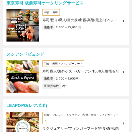
東京寿司 板前寿司ケータリングサービス
和食・寿司
寿司/握り/職人/目の前/出張/高級/最上/イベント
価格帯
2,000～15,000円
スシアンドビヨンド
和食・寿司・フィンガーフード
寿司職人/海外ゲスト/ガーデン/1000人規模も可
価格帯
2,750～4,950円
事例投稿数
2件
LEAPOPO(レアポポ)
洋食・フレンチ・イタリアン・和食・寿司・フィンガーフー
ド
ラグジュアリー/フィンガーフード/洋食/寿司/肉