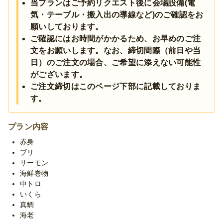
当プランはご予約リクエスト後に会場設備(電
気・テーブル・搬入出の導線など)のご確認をお
和の繊細さと洋の華やかさを織り交ぜた料理の数々が、特別なひ
とときを華やかに演出します。
願いしております。
職人が丁寧に握る鮨と、旬の味覚を活かした料理を贅沢に楽しめ
ご確認にはお時間がかかるため、お早めのご注
る、満足感あふれる上質なプラン。
文をお願いします。なお、締切間際（前日や当
大切な記念日やご会食、特別なおもてなしの場にふさわしい、華
日）のご注文の場合、ご希望に添えない可能性
やかで贅沢な食卓をお届けいたします。
がございます。
ご注文締切はこのページ下部に記載しておりま
※お料理セッティング・撤収分のサービススタッフ人件費はプラ
す。
ン内に含まれております。(スタッフ人数をご指定の場合は別途
人件費が発生する可能性がございます。)
※ご要望によりお料理の変更も可能ですので、お気軽にお問合せ
プラン内容
ください。
※季節毎の仕入れによりメニューが変わる場合がございます。予
赤身
めご了承ください。
ブリ
サーモン
海鮮巻物
中トロ
いくら
真鯛
海老