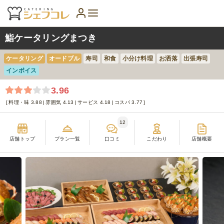
鮨ケータリングまつき
ケータリング
オードブル
寿司
和食
小分け料理
お洒落
出張寿司
インボイス
3.96
料理・味 3.88
雰囲気 4.13
サービス 4.18
コスパ 3.77
12
店舗トップ
プラン一覧
口コミ
こだわり
店舗概要