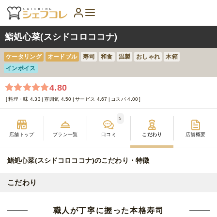
鮨処心菜(スシドコロココナ)
ケータリング
オードブル
寿司
和食
温製
おしゃれ
木箱
インボイス
4.80
料理・味 4.33
雰囲気 4.50
サービス 4.67
コスパ 4.00
5
店舗トップ
プラン一覧
口コミ
こだわり
店舗概要
鮨処心菜(スシドコロココナ)のこだわり・特徴
こだわり
職人が丁寧に握った本格寿司