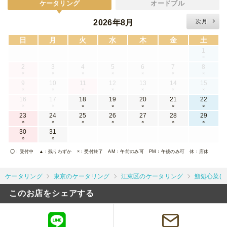
ケータリング
オードブル
2026年8月
次月
日
月
火
水
木
金
土
1
×
2
3
4
5
6
7
8
×
×
×
×
×
×
×
9
10
11
12
13
14
15
×
×
×
×
×
×
×
16
17
18
19
20
21
22
×
×
○
○
○
○
○
23
24
25
26
27
28
29
○
○
○
○
○
○
○
30
31
○
○
◯
：受付中
▲
：残りわずか
×
：受付終了
AM
：午前のみ可
PM
：午後のみ可
休
：店休
ケータリング
東京のケータリング
江東区のケータリング
鮨処心菜(
このお店をシェアする