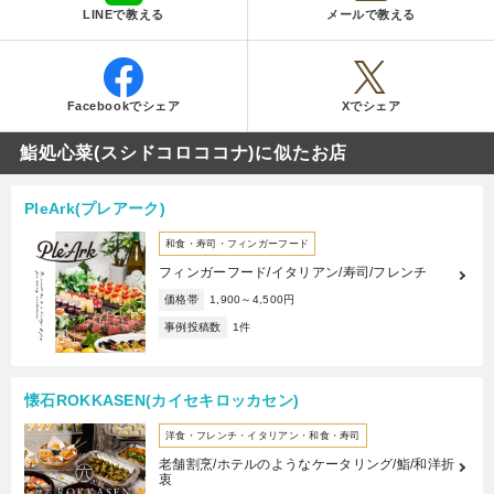
LINEで教える
メールで教える
Facebookでシェア
Xでシェア
鮨処心菜(スシドコロココナ)に似たお店
PleArk(プレアーク)
和食・寿司・フィンガーフード
フィンガーフード/イタリアン/寿司/フレンチ
価格帯
1,900～4,500円
事例投稿数
1件
懐石ROKKASEN(カイセキロッカセン)
洋食・フレンチ・イタリアン・和食・寿司
老舗割烹/ホテルのようなケータリング/鮨/和洋折
衷