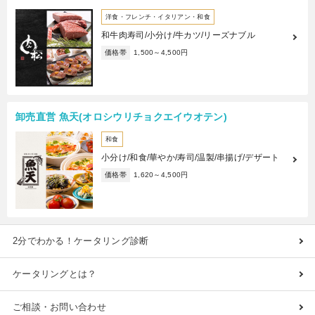
洋食・フレンチ・イタリアン・和食
和牛肉寿司/小分け/牛カツ/リーズナブル
価格帯
1,500～4,500円
卸売直営 魚天(オロシウリチョクエイウオテン)
和食
小分け/和食/華やか/寿司/温製/串揚げ/デザート
価格帯
1,620～4,500円
2分でわかる！ケータリング診断
ケータリングとは？
ご相談・お問い合わせ