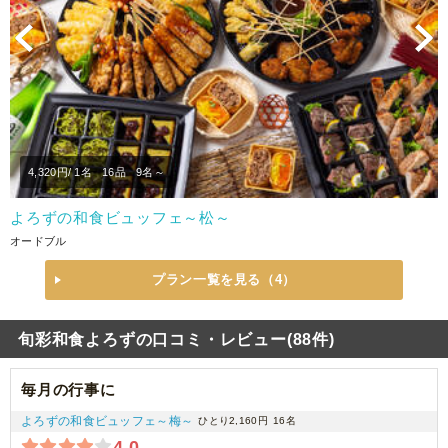
Previous
N
4,320
円/ 1名
16品
9名～
よろずの和食ビュッフェ～松～
オードブル
プラン一覧を見る（4）
旬彩和食よろずの口コミ・レビュー(88件)
毎月の行事に
よろずの和食ビュッフェ～梅～
ひとり2,160円
16名
4.0