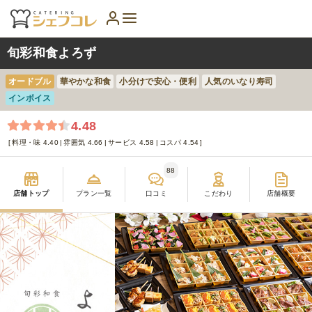
旬彩和食よろず
オードブル
華やかな和食
小分けで安心・便利
人気のいなり寿司
インボイス
4.48
料理・味 4.40
雰囲気 4.66
サービス 4.58
コスパ 4.54
88
店舗トップ
プラン一覧
口コミ
こだわり
店舗概要