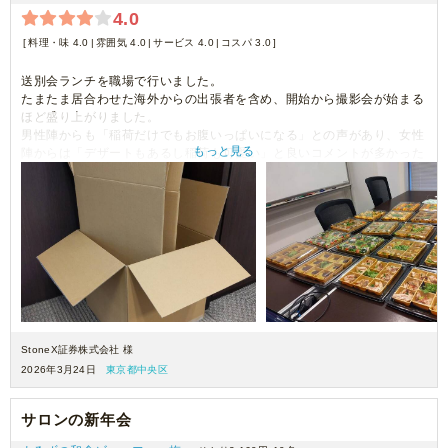
4.0
料理・味 4.0
雰囲気 4.0
サービス 4.0
コスパ 3.0
送別会ランチを職場で行いました。
たまたま居合わせた海外からの出張者を含め、開始から撮影会が始まる
ほど盛り上がりました。
男性陣からも「稲荷だけでもお腹いっぱいになる」との声があり、女性
もっと見る
陣からは「デザートもあるし稲荷も可愛い」と良いコメントが多かった
のですが
食べ進める中で、「この煮物のしょっぱさは尋常じゃない！」「これは
全部食べるのが厳しい」「何か塩味を間違っているのでは？」との声が
とても多かったです。
全体的に良かったのですが、１品のしょっぱさが残念でした。
また、１６人分が正方形の段ボール３箱に入ってきましたが、個人的に
は取り出す際にプラスチックケースが潰れて取り出しづらかったので
もう少し浅めの段ボールに入っていたら有難かったです。
StoneX証券株式会社 様
2026年3月24日
東京都中央区
サロンの新年会