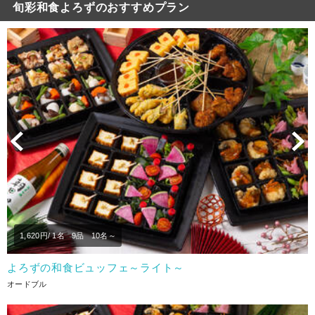
旬彩和食よろずのおすすめプラン
Previous
N
1,620
円/ 1名
9品
10名～
よろずの和食ビュッフェ～ライト～
オードブル