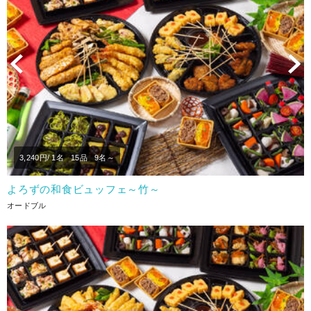
Previous
N
3,240
円/ 1名
15品
9名～
よろずの和食ビュッフェ～竹～
オードブル