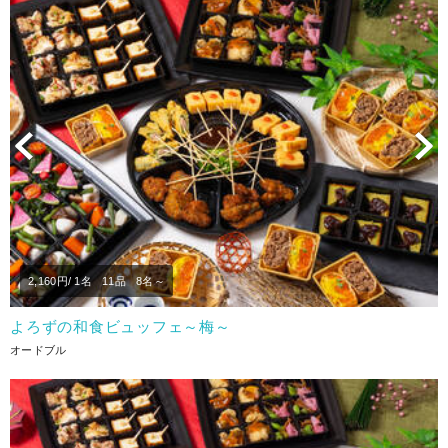
Previous
N
2,160
円/ 1名
11品
8名～
よろずの和食ビュッフェ～梅～
オードブル