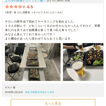
よろずの和食ビュッフェ～梅～
ひとり2,160円
10名
4.5
料理・味 3.0
雰囲気 -
サービス 5.0
コスパ 4.0
サロンの新年会で初めてケータリングを頼みました。
１０人分頼んで、どれくらいくるのか分からなかったんですけど、実際
来たのを見てみて結構量が多くて食べ応え有りでした！
みなさん喜んでくれて良かったです！
また機会があったら使わせてもらおうと思います。
ゲスト 様
2026年1月14日
神奈川県横浜市保土ケ谷区
もっと見る