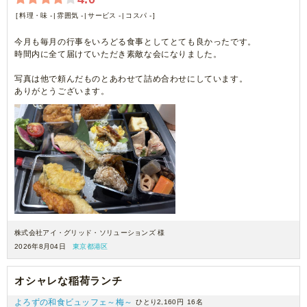
料理・味 -
雰囲気 -
サービス -
コスパ -
今月も毎月の行事をいろどる食事としてとても良かったです。
時間内に全て届けていただき素敵な会になりました。
写真は他で頼んだものとあわせて詰め合わせにしています。
ありがとうございます。
株式会社アイ・グリッド・ソリューションズ 様
2026年8月04日
東京都港区
オシャレな稲荷ランチ
よろずの和食ビュッフェ～梅～
ひとり2,160円
16名