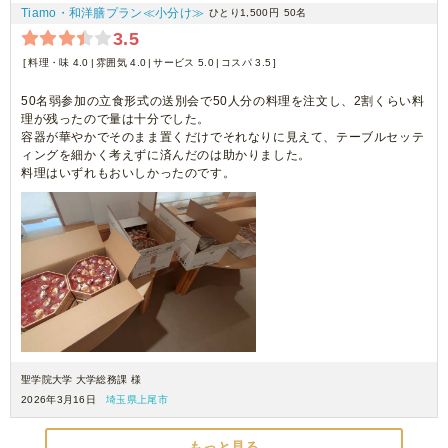
Tiamo・和洋膳プラン≪小分け≫
ひとり1,500円
50名
3.5
料理・味 4.0
雰囲気 4.0
サービス 5.0
コスパ 3.5
50名弱参加の立食形式の送別会で50人分の料理を注文し、2割くらい料
理が残ったので量は十分でした。
容器が華やかでそのまま置くだけでそれなりに見えて、テーブルセッテ
ィングを細かく考えずに済んだのは助かりました。
料理はいずれもおいしかったのです。
聖学院大学 大学総務課 様
2026年3月16日
埼玉県上尾市
もっと見る