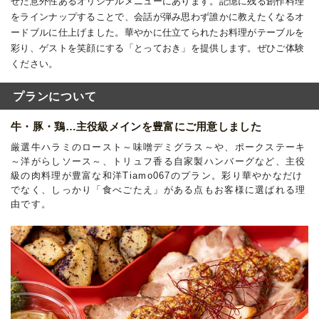
せた意外性あるオリジナルメニューにあります。記憶に残る創作料理
をラインナップすることで、会話が弾み思わず誰かに教えたくなるオ
ードブルに仕上げました。華やかに仕立てられたお料理がテーブルを
彩り、ゲストを笑顔にする「とっておき」を提供します。ぜひご体験
ください。
プランについて
牛・豚・鶏…主役級メインを豊富にご用意しました
厳選牛ハラミのロースト～味噌デミグラス～や、ポークステーキ
～洋がらしソース～、トリュフ香る自家製ハンバーグなど、主役
級の肉料理が豊富な和洋Tiamo067のプラン。彩り華やかなだけ
でなく、しっかり「食べごたえ」がある点もお客様に選ばれる理
由です。