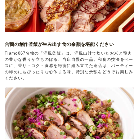
合鴨の創作釜飯が生み出す食の余韻を堪能ください
Tiamo067名物の「洋風釜飯」は、洋風出汁で炊いたお米と鴨肉
の豊かな香りが立ちのぼる、当店自慢の一品。和食の技法をベー
スに、香り・コク・食感を緻密に組み立てた逸品は、パーティー
の締めにもぴったりな心休まる味。特別な余韻をどうぞお楽しみ
ください。