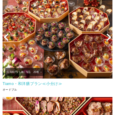
Previous
N
1,500
円/ 1名
9品
20名～
Tiamo・和洋膳プラン≪小分け≫
オードブル