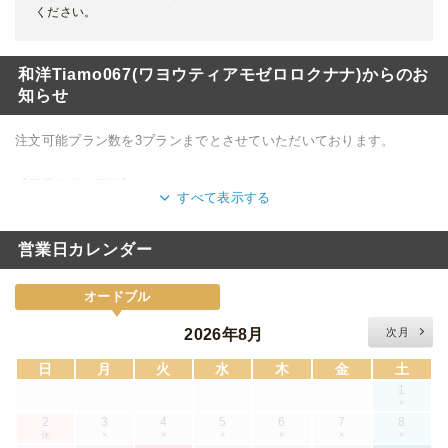
ください。
和洋Tiamo067(ワヨウティアモゼロロクナナ)からのお
知らせ
注文可能プラン数を3プランまでとさせていただいております。
【夏季休業の配達】
すべて表示する
通常通り配達いたします。
営業日カレンダー
オードブル
2026年8月
次月
日
月
火
水
木
金
土
1
×
2
3
4
5
6
7
8
休
×
×
×
×
×
×