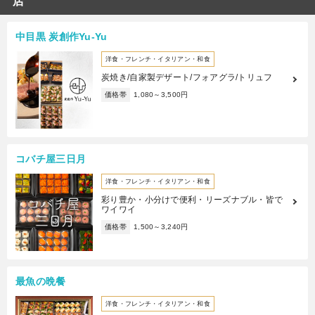
店
中目黒 炭創作Yu-Yu
洋食・フレンチ・イタリアン・和食
炭焼き/自家製デザート/フォアグラ/トリュフ
価格帯
1,080～3,500円
コバチ屋三日月
洋食・フレンチ・イタリアン・和食
彩り豊か・小分けで便利・リーズナブル・皆で
ワイワイ
価格帯
1,500～3,240円
最魚の晩餐
洋食・フレンチ・イタリアン・和食