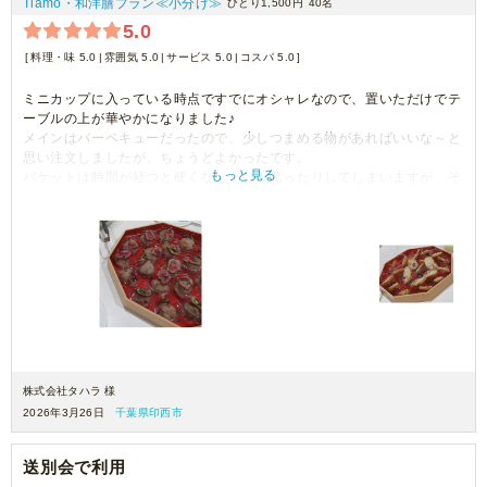
Tiamo・和洋膳プラン≪小分け≫
ひとり1,500円
40名
5.0
料理・味 5.0
雰囲気 5.0
サービス 5.0
コスパ 5.0
ミニカップに入っている時点ですでにオシャレなので、置いただけでテ
ーブルの上が華やかになりました♪
メインはバーベキューだったので、少しつまめる物があればいいな～と
思い注文しましたが、ちょうどよかったです。
もっと見る
バケットは時間が経つと硬くなったり湿気ったりしてしまいますが、そ
れは仕方ないですね。どれも美味しかったです。
株式会社タハラ 様
2026年3月26日
千葉県印西市
送別会で利用