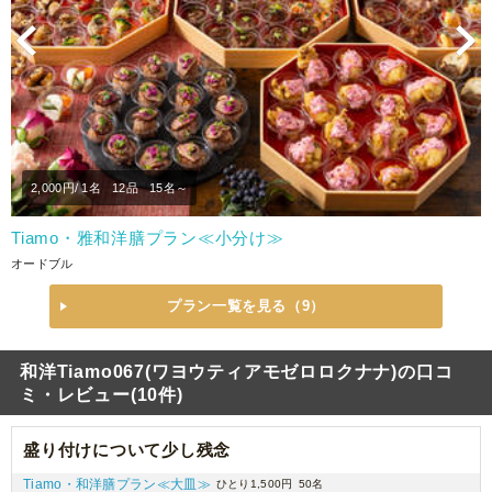
Previous
N
2,000
円/ 1名
12品
15名～
Tiamo・雅和洋膳プラン≪小分け≫
オードブル
プラン一覧を見る（9）
和洋Tiamo067(ワヨウティアモゼロロクナナ)の口コ
ミ・レビュー(10件)
盛り付けについて少し残念
Tiamo・和洋膳プラン≪大皿≫
ひとり1,500円
50名