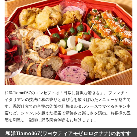
和洋Tiamo067のコンセプトは「日常に贅沢な驚きを」。フレンチ・
イタリアンの技法に和の香りと遊び心を散りばめたメニューが魅力で
す。温製仕立ての合鴨の釜飯や紅梅タルタルソースで食べるチキン南
蛮など、ジャンルを超えた提案で新鮮さと楽しさを演出。お客様の五
感を刺激し、記憶に残る美食体験をお届けします。
和洋Tiamo067(ワヨウティアモゼロロクナナ)のおすす