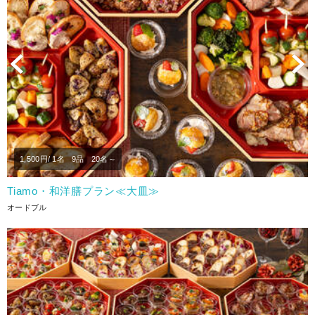
Previous
N
1,500
円/ 1名
9品
20名～
Tiamo・和洋膳プラン≪大皿≫
オードブル