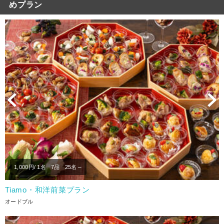
めプラン
Previous
N
1,000
円/ 1名
7品
25名～
Tiamo・和洋前菜プラン
オードブル