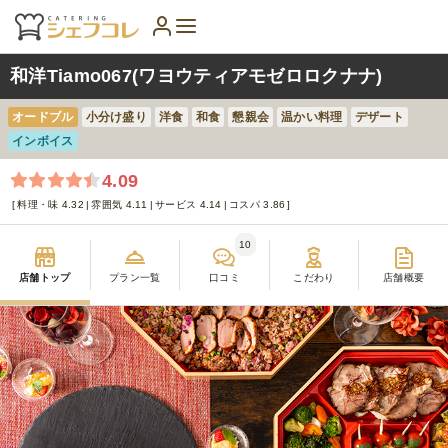
和洋Tiamo067(ワヨウティアモゼロロクナナ)
オードブル
小分け盛り
洋食
和食
懇親会
温かい料理
デザート
インボイス
4.09
料理・味 4.32
雰囲気 4.11
サービス 4.14
コスパ 3.86
10
店舗トップ
プラン一覧
口コミ
こだわり
店舗概要