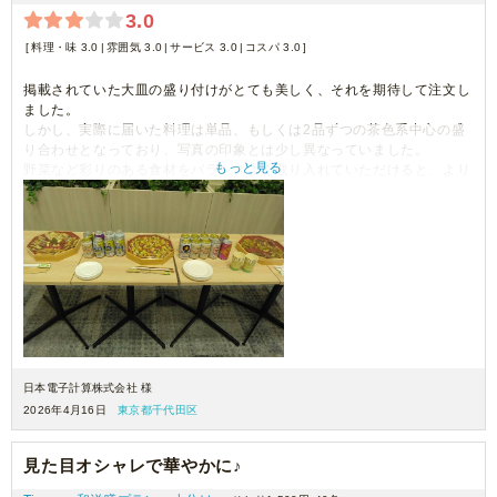
3.0
料理・味 3.0
雰囲気 3.0
サービス 3.0
コスパ 3.0
掲載されていた大皿の盛り付けがとても美しく、それを期待して注文し
ました。
しかし、実際に届いた料理は単品、もしくは2品ずつの茶色系中心の盛
り合わせとなっており、写真の印象とは少し異なっていました。
もっと見る
野菜など彩りのある食材をバランスよく取り入れていただけると、より
見栄えが良くなるのではないかと思います。
味は良かっただけに、盛り付けの点が少し残念でした。今後の改善に期
待しています。
日本電子計算株式会社 様
2026年4月16日
東京都千代田区
見た目オシャレで華やかに♪