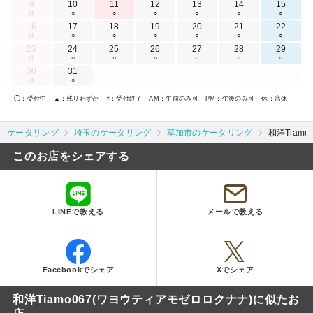
9
10
11
12
13
14
15
休
○
○
○
○
○
○
16
17
18
19
20
21
22
休
○
○
○
○
○
○
23
24
25
26
27
28
29
休
○
○
○
○
○
○
30
31
休
○
◯
：受付中
▲
：残りわずか
×
：受付終了
AM
：午前のみ可
PM
：午後のみ可
休
：店休
ケータリング
埼玉のケータリング
草加市のケータリング
和洋Tiam
このお店をシェアする
LINEで教える
メールで教える
Facebookでシェア
Xでシェア
和洋Tiamo067(ワヨウティアモゼロロクナナ)に似たお