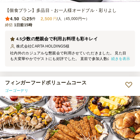
【個食プラン】多品目・お一人様オードブル・彩りよし
4.50
25
2,500
件
円
/人（45,000円〜）
締切
1日前15時
少数の懇親会で利用お料理も彩キレイ
4.5
株式会社CARTA HOLDINGS
様
社内外のカジュアルな懇親会で利用させていただきました。 見た目
続きを表示
も大変華やかでゲストにも好評でした。 直前で参加人数の変更もあ
りましたが、迅速にご対応いただき大変助かりました。 お届けも指
定時間どおりでした。
フィンガーフードボリュームコース
ゴーゴーデリ