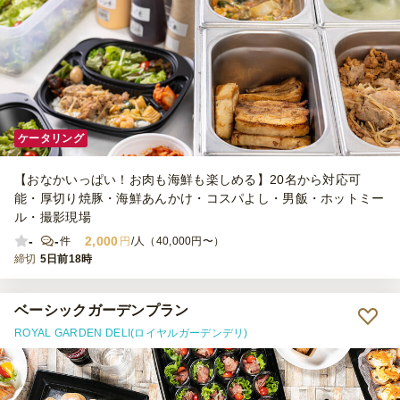
ケータリング
【おなかいっぱい！お肉も海鮮も楽しめる】20名から対応可
能・厚切り焼豚・海鮮あんかけ・コスパよし・男飯・ホットミー
ル・撮影現場
-
-
2,000
件
円
/人（40,000円〜）
締切
5日前18時
ベーシックガーデンプラン
ROYAL GARDEN DELI(ロイヤルガーデンデリ)