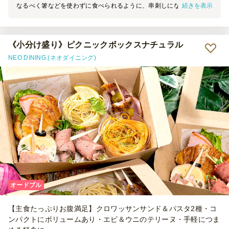
続きを表示
なるべく箸などを使わずに食べられるように、串刺しになっているも
のが多いケータリングを探し、こちらのフィンガーフードコースに決
めました。 お値段のわりに量が多くて見栄えもよく美味しかったの
で、また利用するかもしれません。コスパいいです！
《小分け盛り》ピクニックボックスナチュラル
NEO DINING.(ネオダイニング)
オードブル
【主食たっぷりお腹満足】クロワッサンサンド＆パスタ2種・コ
ンパクトにボリュームあり・エビ＆ウニのテリーヌ・手軽につま