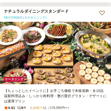
ナチュラルダイニングスタンダード
NEO DINING.(ネオダイニング)
ケータリング
【ちょっとしたイベントに】お手ごろ価格で本格装飾・全10品
温製料理込み・しっかり肉料理・蟹の贅沢グラタン・デザートに
は濃厚プリン
4.61
9
2,600
件
円
/人（170,000円〜）