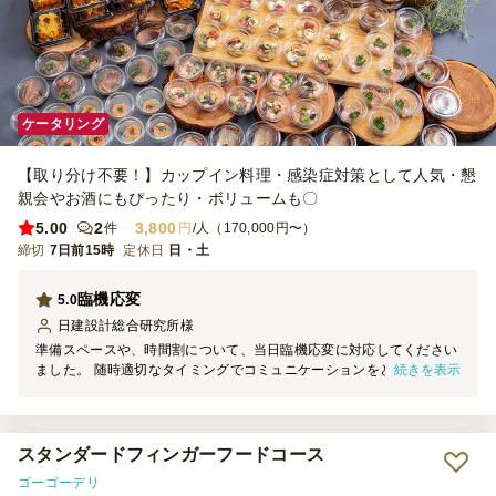
ケータリング
【取り分け不要！】カップイン料理・感染症対策として人気・懇
親会やお酒にもぴったり・ボリュームも〇
5.00
2
3,800
件
円
/人（170,000円〜）
締切
7日前15時
定休日
日・土
臨機応変
5.0
日建設計総合研究所
様
準備スペースや、時間割について、当日臨機応変に対応してください
続きを表示
ました。 随時適切なタイミングでコミュニケーションをとりながら
イベントの成功に向けて協力してくれるスタンスが良く伝わりまし
た。 信頼できる業者さんだと思います。
スタンダードフィンガーフードコース
ゴーゴーデリ