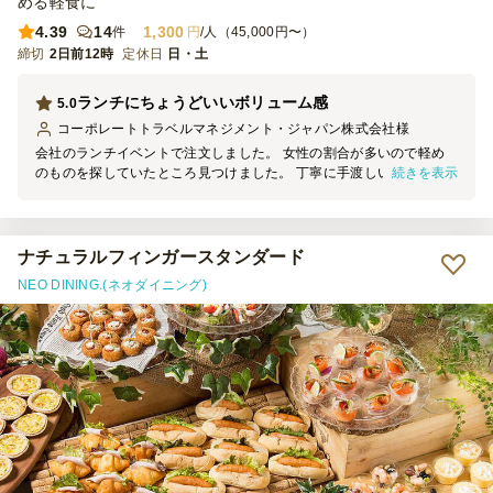
める軽食に
4.39
14
1,300
件
円
/人（45,000円〜）
締切
2日前12時
定休日
日・土
ランチにちょうどいいボリューム感
5.0
コーポレートトラベルマネジメント・ジャパン株式会社
様
会社のランチイベントで注文しました。 女性の割合が多いので軽め
続きを表示
のものを探していたところ見つけました。 丁寧に手渡しいただき、
保冷剤で四方を囲っているのが、この季節（5月の暑い日）には安心
です。 またどれも常温の状態で美味しくいただける具材のチョイス
と調理がよかったです。 ランチであればこれで十分ですが、もし夜
食べるのであればオプションを追加してもいいと思います。 いつも
ナチュラルフィンガースタンダード
は、オードブル形式で、各自、手でつまんでいただくものが多かった
NEO DINING.(ネオダイニング)
のですが、ランチでその後 自席で食べる者もいてボックス形式は良
かったです。 リピートすると思いますが、ボックスのバリエーショ
ンや季節ごとに変わったりしたらいいですね。