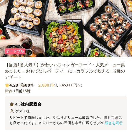
オードブル
【当店1番人気！】かわいいフィンガーフード・人気メニュー集
めました・おもてなしパーティーに・カラフルで映える・2種の
デザート
4.28
80
2,000
件
円
/人（45,000円〜）
締切
1日前15時
社内懇親会
4.5
ゲスト
様
リピートで依頼しました。やはりボリューム最高でした。味も雰囲気
続きを表示
も良かったです。メンバーからの評価も非常に高くぜひ次回も依頼し
たいと思います。配達も指定通りに届けていただき助かりました。