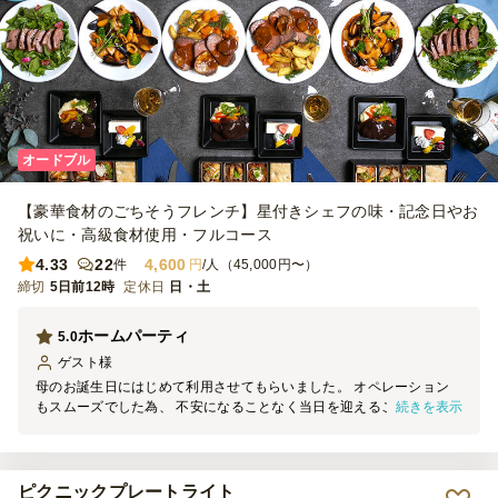
オードブル
【豪華食材のごちそうフレンチ】星付きシェフの味・記念日やお
祝いに・高級食材使用・フルコース
4.33
22
4,600
件
円
/人（45,000円〜）
締切
5日前12時
定休日
日・土
ホームパーティ
5.0
ゲスト
様
母のお誕生日にはじめて利用させてもらいました。 オペレーション
続きを表示
もスムーズでした為、 不安になることなく当日を迎えることができ
ました。 また、お料理もとても美味しく、 自宅では作れないクオリ
ティと両親にも喜んでもらえました！
ピクニックプレートライト