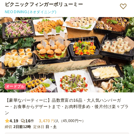
ピクニックフィンガーボリューミー
NEO DINING.(ネオダイニング)
オードブル
【豪華なパーティーに】品数豊富の16品・大人気ハンバーガ
ー・お食事からデザートまで・お肉料理多め・後片付け楽々プラ
ン
4.19
16
3,470
件
円
/人（45,000円〜）
締切
2日前12時
定休日
日・土