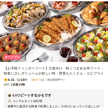
オードブル
【お手軽フィンガーフード】立食向け・軽くつまめる串フード・
軽食に少しボリュームが欲しい時・野菜もたくさん・エビフライ
4.31
18
980
件
円
/人（45,000円〜）
締切
1日前15時
リピートするかもです
5.0
コンサルタント会社
様
催事中に提供する軽食で利用しました。小分けになっていてほしいが