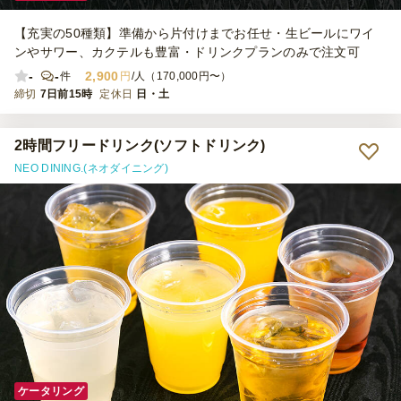
【充実の50種類】準備から片付けまでお任せ・生ビールにワイ
ンやサワー、カクテルも豊富・ドリンクプランのみで注文可
-
-
2,900
件
円
/人（170,000円〜）
締切
7日前15時
定休日
日・土
2時間フリードリンク(ソフトドリンク)
NEO DINING.(ネオダイニング)
ケータリング