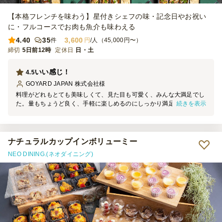
【本格フレンチを味わう】星付きシェフの味・記念日やお祝い
に・フルコースでお肉も魚介も味わえる
4.40
35
3,600
件
円
/人（45,000円〜）
締切
5日前12時
定休日
日・土
いい感じ！
4.5
GOYARD JAPAN 株式会社
様
料理がどれもとても美味しくて、見た目も可愛く、みんな大満足でし
続きを表示
た。量もちょうど良く、手軽に楽しめるのにしっかり満足感がありま
した。また機会があればぜひ注文したいと思います。
ナチュラルカップインボリューミー
NEO DINING.(ネオダイニング)