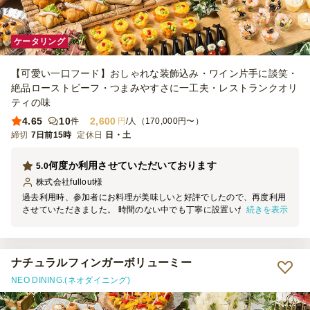
ケータリング
【可愛い一口フード】おしゃれな装飾込み・ワイン片手に談笑・
絶品ローストビーフ・つまみやすさに一工夫・レストランクオリ
ティの味
4.65
10
2,600
件
円
/人（170,000円〜）
締切
7日前15時
定休日
日・土
何度か利用させていただいております
5.0
株式会社fullout
様
過去利用時、参加者にお料理が美味しいと好評でしたので、再度利用
続きを表示
させていただきました。 時間のない中でも丁寧に設置いただき、片
付けもスムーズでした。ありがとうございました。 またお願いした
いと思います。
ナチュラルフィンガーボリューミー
NEO DINING.(ネオダイニング)