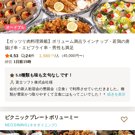
オードブル
【ガッツリ肉料理満載】ボリューム満点ラインナップ・若鶏の唐
揚げ串・エビフライ串・男性も満足
4.53
24
1,580
件
円
/人（45,000円〜）
締切
1日前15時
種類も味も文句なしです！
5.0
富士ソフト株式会社
様
会社の新人歓迎会の懇親会（立食）で利用させていただきました。種
続きを表示
類が豊富かつ取りやすくて立食にはもってこいでした！ サラダもフ
ルーツもあり女性に評判がとっても良かったです！
ピクニックプレートボリューミー
NEO DINING.(ネオダイニング)