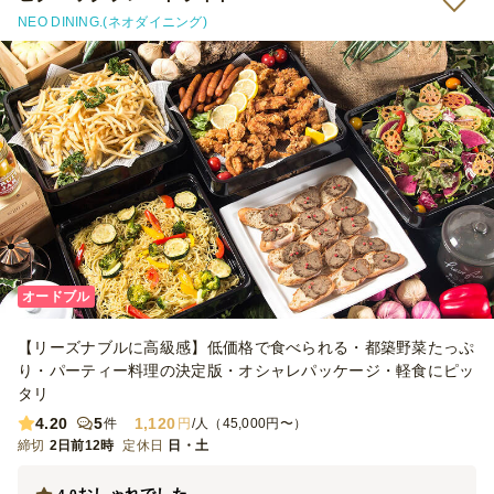
NEO DINING.(ネオダイニング)
オードブル
【リーズナブルに高級感】低価格で食べられる・都築野菜たっぷ
り・パーティー料理の決定版・オシャレパッケージ・軽食にピッ
タリ
4.20
5
1,120
件
円
/人（45,000円〜）
締切
2日前12時
定休日
日・土