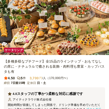
ケータリング
【多種多様なプチフード】全15品のラインナップ・おもてなし
の席に・ナチュラルで癒される装飾・肉料理も豊富・カップパス
タも有
4.50
5
3,700
件
円
/人（170,000円〜）
締切
7日前15時
定休日
日・土
スタッフの丁寧かつ柔軟な対応に感謝です
4.0
アイティクラウド株式会社
様
開始時間が前後してしまった関係で、ドリンク準備を早めていただく