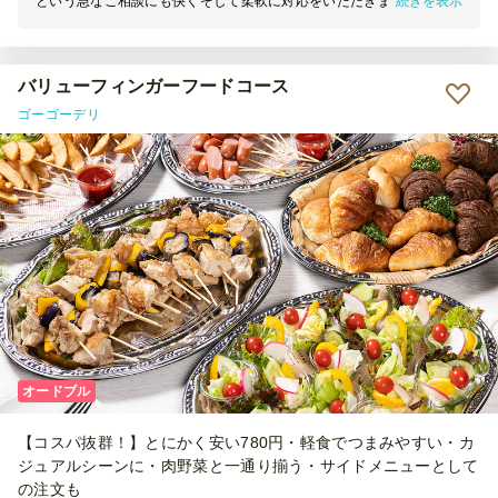
続きを表示
という急なご相談にも快くそして柔軟に対応をいただきました。 ス
タッフの丁寧なご対応により何も問題なく懇親会を実施することがで
きました。 参加者からは、プリンとハンバーガーがおいしかったと
いう声が多かったです！
バリューフィンガーフードコース
ゴーゴーデリ
オードブル
【コスパ抜群！】とにかく安い780円・軽食でつまみやすい・カ
ジュアルシーンに・肉野菜と一通り揃う・サイドメニューとして
の注文も