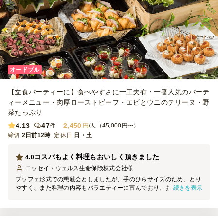
オードブル
【立食パーティーに】食べやすさに一工夫有・一番人気のパーテ
ィーメニュー・肉厚ローストビーフ・エビとウニのテリーヌ・野
菜たっぷり
4.13
47
2,450
件
円
/人（45,000円〜）
締切
2日前12時
定休日
日・土
コスパもよく料理もおいしく頂きました
4.0
ニッセイ・ウェルス生命保険株式会社
様
ブッフェ形式での懇親会としましたが、手のひらサイズのため、とり
続きを表示
やすく、また料理の内容もバラエティーに富んでおり、おいしく好評
でした。特にプリンと小さいハンバーガーが評判よかったです。