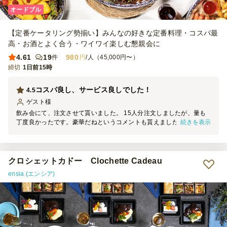
オードブル
【定番ケータリング勢揃い】みんなの好きな定番料理・コスパ最
高・お酒とよく合う・ワイワイ楽しむ懇親会に
4.61
19
980
件
円
/人（45,000円〜）
締切
1日前15時
コスパ良し、サービス良しでした！
4.5
ゲスト
様
飲み会にて、注文させて貰いました。 15人分注文しましたが、量も
続きを表示
丁度良かったです。豪華だねというコメントも貰えました。 中でも
フレンチトーストが好評でした！ お値段以上の味、クオリティーで
した。また利用したいと思います。
クロシェットカドー Clochette Cadeau
ensia.(エンシア)