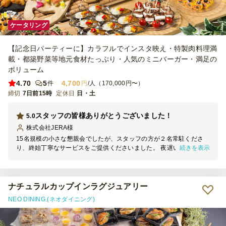
ケータリング
【記念日パーティーに】カラフルでインスタ映え・特製肉料理満
載・都築野菜等地元食材たっぷり・人気のミニバーガー・満足の
ボリューム
4.70
5
4,700
件
円
/人（170,000円〜）
締切
7日前15時
定休日
日・土
スタッフの皆様ありがとうございました！
5.0
株式会社JERA
様
15名規模の小さな懇親会でしたが、スタッフの方が２名常駐くださ
続きを表示
り、終始丁寧なサービスをご提供くださいました。 夜遅い時間まで
本当にありがとうございました！ 料理はどれもおいしく、飾り付け
も含めとてもおしゃれに配列いただき、参加者からも好評でした。
ぜひまた利用させていただきたいです！
ナチュラルカップインラグジュアリー
NEO DINING.(ネオダイニング)