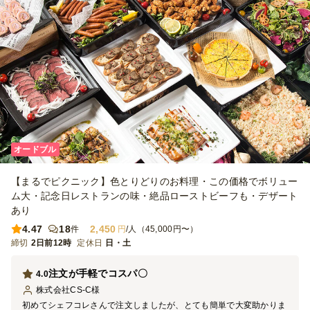
オードブル
【まるでピクニック】色とりどりのお料理・この価格でボリュー
ム大・記念日レストランの味・絶品ローストビーフも・デザート
あり
4.47
18
2,450
件
円
/人（45,000円〜）
締切
2日前12時
定休日
日・土
注文が手軽でコスパ〇
4.0
株式会社CS-C
様
初めてシェフコレさんで注文しましたが、とても簡単で大変助かりま