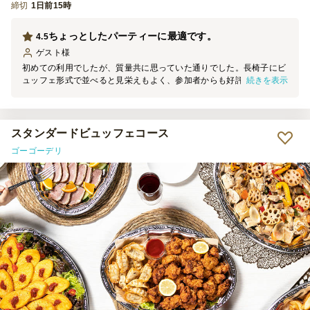
締切
1日前15時
ちょっとしたパーティーに最適です。
4.5
ゲスト
様
初めての利用でしたが、質量共に思っていた通りでした。長椅子にビ
続きを表示
ュッフェ形式で並べると見栄えもよく、参加者からも好評でした。お
しぼり、紙皿、個包装のお箸付きなのも助かります。次回もまた利用
させていただきます。
スタンダードビュッフェコース
ゴーゴーデリ