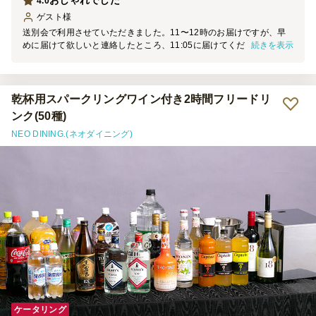
おしゃれでした
4.0
ゲスト
様
送別会で利用させていただきました。11〜12時のお届けですが、早
続きを表示
めに届けて欲しいと連絡したところ、11:05に届けてくださり、助か
りました！ 特にグリーンサラダがおいしかったです。 焼きそばも冷
たくても美味しい味付けでした。
乾杯用スパークリングワイン付き2時間フリードリ
ンク(50種)
NEO DINING.(ネオダイニング)
ケータリング