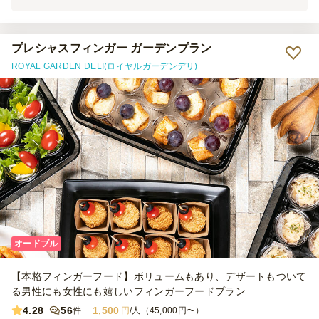
ップで衛生的に良かったと思います。味もとても良く、装飾もよく、
大満足です♪ ただ、時間的に食べきれなかったお料理が多かったので
残念。注文数に関しては今後は要検討ですね。 常駐スタッフ３名来
ていただき感じも良く、対応もスムーズでした。 食べ終わった後の
プレシャスフィンガー ガーデンプラン
蓋がどうしても散乱しがちだったので、ゴミ箱の配置などが改善され
ROYAL GARDEN DELI(ロイヤルガーデンデリ)
るとよいかと思いました。
オードブル
【本格フィンガーフード】ボリュームもあり、デザートもついて
る男性にも女性にも嬉しいフィンガーフードプラン
4.28
56
1,500
件
円
/人（45,000円〜）