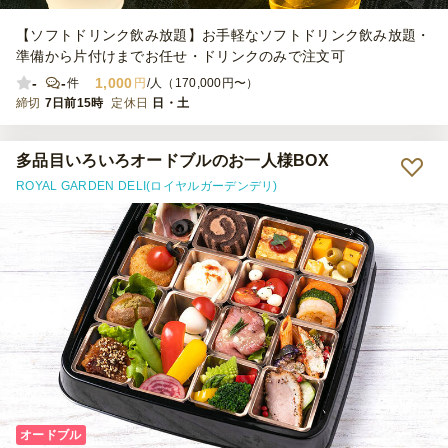
【ソフトドリンク飲み放題】お手軽なソフトドリンク飲み放題・
準備から片付けまでお任せ・ドリンクのみで注文可
-
-
1,000
件
円
/人（170,000円〜）
締切
7日前15時
定休日
日・土
多品目いろいろオードブルのお一人様BOX
ROYAL GARDEN DELI(ロイヤルガーデンデリ)
オードブル