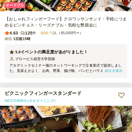
オードブル
【おしゃれフィンガーフード】クロワッサンサンド・手軽につま
めるピンチョス・リーズナブル・気軽な懇親会に
4.63
125
900
件
円
/人（45,000円〜）
締切
1日前15時
イベントの満足度があがりました！
5.0
グロービス経営大学院
様
アカデミックセミナー後のネットワーキングで立食形式で提供しまし
続きを表示
た。見栄えがよく、お肉、野菜、揚げ物、パンだとバラエティーも豊
富なのでとても満足感の高いラインナップでした。食事が充実してい
たおかげもあってか、イベント終了後も長く滞在してくれたので運営
としては大変助かりました。
ピクニックフィンガースタンダード
NEO DINING.(ネオダイニング)