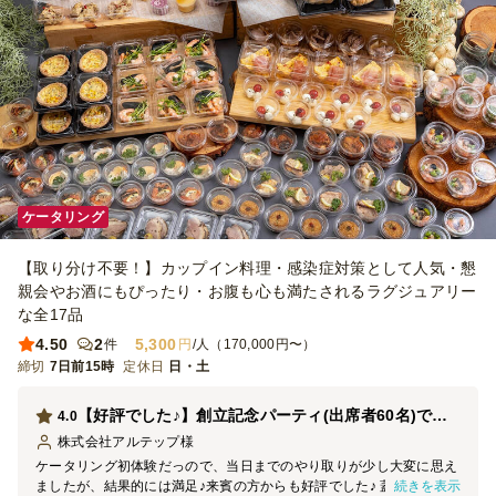
ケータリング
【取り分け不要！】カップイン料理・感染症対策として人気・懇
親会やお酒にもぴったり・お腹も心も満たされるラグジュアリー
な全17品
4.50
2
5,300
件
円
/人（170,000円〜）
締切
7日前15時
定休日
日・土
【好評でした♪】創立記念パーティ(出席者60名)で利用
4.0
株式会社アルテップ
様
ケータリング初体験だっので、当日までのやり取りが少し大変に思え
続きを表示
ましたが、結果的には満足♪来賓の方からも好評でした♪ 蓋つきのカ