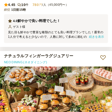
4.45
10
780
件
円
/人（45,000円〜）
締切
1日前15時
鮮やかで良い料理でした！
4.0
ゲスト
様
見た目も鮮やかで豊富な種類のとても良い料理プランでした！通常の
続きを表示
1人分で考えると少ないので、人数に対して多めに頼むのが良さそう
です！串で刺してあるので手軽に食べられ、便利でした。
ナチュラルフィンガーラグジュアリー
NEO DINING.(ネオダイニング)