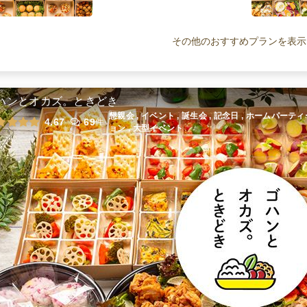
カジュアルフィンガーフードプラン
ケータリング
1,700
円
/人
その他のおすすめプランを表示
菜園風三浦野菜＆ミートアソートプ
ラン
ハンとオカズ。ときどき
ケータリング
2,250
円
/人
懇親会 , イベント , 誕生会 , 記念日 , ホームパーテ
4.67
69
件
ョン , 大型イベント
カジュアル三浦野菜＆ミートアソー
トデリバリープラン
オードブル
1,700
円
/人
全てのプランを見る（11