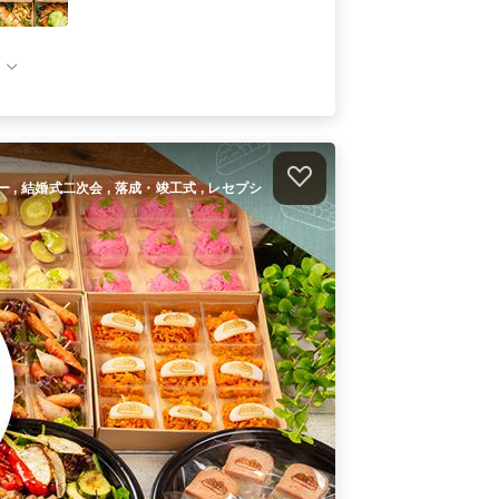
カジュアル三浦野菜＆ミートアソー
トプラン
ケータリング
1,700
円
/人
ペスコベジタリアンフィンガーフー
ドプラン
ケータリング
2,250
円
/人
ィー , 結婚式二次会 , 落成・竣工式 , レセプシ
カジュアルフィンガーフードデリバ
リープラン
オードブル
1,700
円
/人
件）