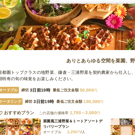
ありとあらゆる空間を菜園、
首都圏トップクラスの地野菜、鎌倉・三浦野菜を契約農家から仕入し
期特有の旬の味覚をお楽しみください。
3日前19時
50,000
オードブル
締切
最低ご注文金額
円
3日前19時
100,000
ケータリング
締切
最低ご注文金額
円
おすすめプラン
1,700～3,000
この店舗の価格帯
円
菜園風三浦野菜＆ミートアソートデ
リバリープラン
オードブル
2,250
円
/人