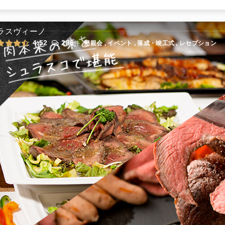
全てのプランを見る（4件
ラスヴィーノ
4.52
236
件
懇親会 , イベント , 落成・竣工式 , レセプション