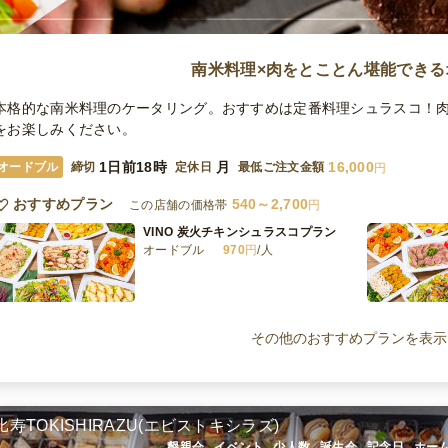
南米料理×肉をとことん堪能できる
本格的な南米料理のケータリング。おすすめは定番料理シュラスコ！
をお楽しみください。
1日前18時
月
16,000
オードブル
締切
定休日
最低ご注文金額
円
おすすめプラン
540～2,700
この店舗の価格帯
円
VINO 炭火チキンシュラスコプラン
オードブル
970
円
/人
VINO ボリュームプラン
オードブル
1,620
円
/人
その他のおすすめプランを表示
VINO シンプルプラン
オードブル
540
円
/人
比寿TOKISHIRAZU(エビストキシラズ)
懇親会 , イベント , 少人数 , 誕生会 , 記念日 , 