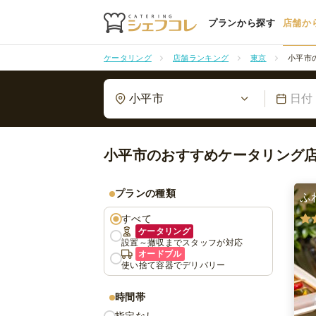
プランから探す
店舗か
ケータリング
店舗ランキング
東京
小平市
小平市
日付
小平市のおすすめケータリング
プランの種類
ふ
すべて
ケータリング
設置～撤収までスタッフが対応
オードブル
使い捨て容器でデリバリー
時間帯