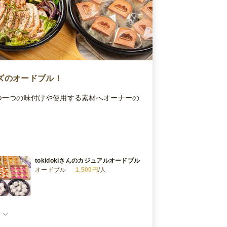
ズのオードブル！
つ一つの味付けや使用する素材へオーナーの
tokidokiさんのカジュアルオードブル
オードブル
1,500
円
/人
tokidokiさんお肉たっぷりスペシャル
オードブル
オードブル
2,100
円
/人