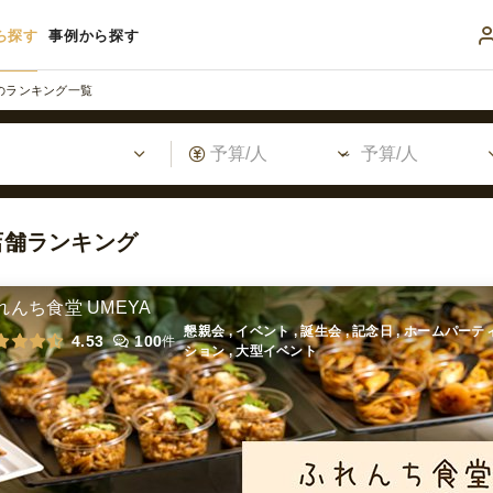
ら探す
事例から探す
のランキング一覧
店舗ランキング
れんち食堂 UMEYA
懇親会 , イベント , 誕生会 , 記念日 , ホームパーテ
4.53
100
件
ション , 大型イベント