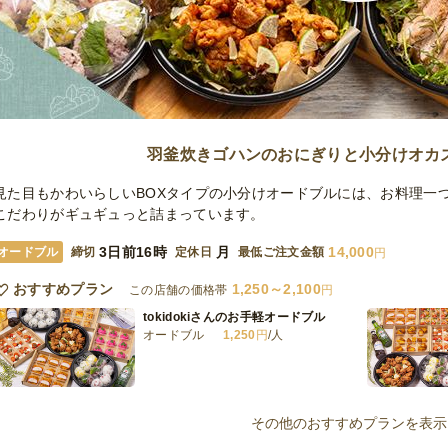
羽釜炊きゴハンのおにぎりと小分けオカ
見た目もかわいらしいBOXタイプの小分けオードブルには、お料理一
こだわりがギュギュっと詰まっています。
3日前16時
月
14,000
オードブル
締切
定休日
最低ご注文金額
円
おすすめプラン
1,250～2,100
この店舗の価格帯
円
tokidokiさんのお手軽オードブル
オードブル
1,250
円
/人
tokidokiさんのスタンダードオードブ
ル
その他のおすすめプランを表示
オードブル
1,800
円
/人