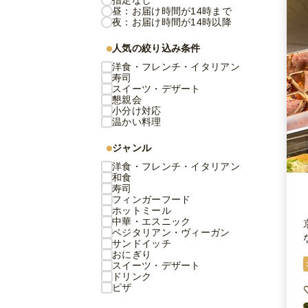
指定なし
昼：お届け時間が14時まで
夜：お届け時間が14時以降
人気の絞り込み条件
洋食・フレンチ・イタリアン
寿司
スイーツ・デザート
懇親会
小分け対応
温かい料理
ジャンル
洋食・フレンチ・イタリアン
和食
寿司
フィンガーフード
ホットミール
中華・エスニック
ベジタリアン・ヴィーガン
サンドイッチ
おにぎり
スイーツ・デザート
ドリンク
ピザ