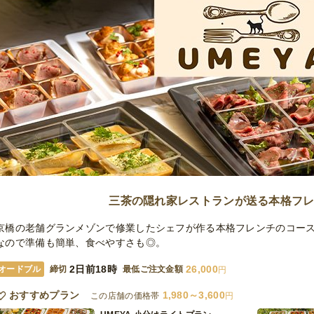
三茶の隠れ家レストランが送る本格フ
京橋の老舗グランメゾンで修業したシェフが作る本格フレンチのコー
なので準備も簡単、食べやすさも◎。
2日前18時
26,000
オードブル
締切
最低ご注文金額
円
おすすめプラン
1,980～3,600
この店舗の価格帯
円