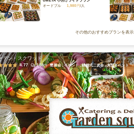
UMEYA 小分けライトプラン
オードブル
1,980
円
/人
UMEYA 小分けスタンダードプラン
オードブル
2,980
円
/人
その他のおすすめプランを表示
UMEYA 小分けプレミアプラン
オードブル
3,600
円
/人
ーデン・スクワッド
4.77
186
件
懇親会 , イベント , 結婚式二次会 , 大型イベント
全てのプランを見る（5件