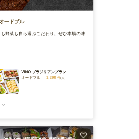
オードブル
肉も野菜も自ら選ぶこだわり。ぜひ本場の味
VINO ブラジリアンプラン
オードブル
1,290
円
/人
VINO デラックスミートプラン
オードブル
2,160
円
/人
VINO ローストビーフプラン
オードブル
750
円
/人
ホームパーティー , 結婚式二次会 , 落成・竣工式