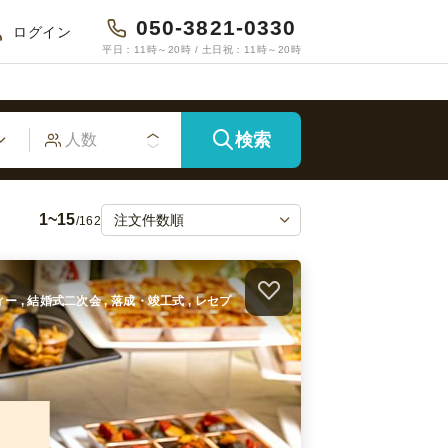
050-3821-0330
ログイン
平日：11時～20時 / 土日祝：11時～20時
検索
1~15
/162
ィー , 結婚式二次会 , 落成・竣工式 , レセプ