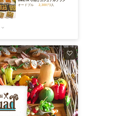
UMEYA 小分けカジュアルプラン
オードブル
2,300
円
/人
UMEYA 小分けスペシャルプラン
オードブル
3,200
円
/人
）