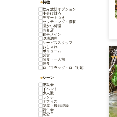
特徴
飲み放題オプション
小分け対応
デザートつき
セッティング・撤収
温かい料理
有名店
食事メイン
現地調理
サービススタッフ
おしゃれ
ガ
ボリューム
試食
個食・一人前
軽食
ロゴフラッグ・ロゴ対応
シーン
懇親会
イベント
少人数
ランチ
オフィス
楽屋・撮影現場
誕生会
記念日