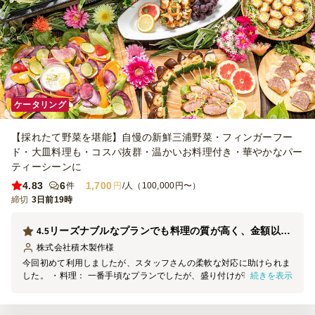
ケータリング
【採れたて野菜を堪能】自慢の新鮮三浦野菜・フィンガーフー
ド・大皿料理も・コスパ抜群・温かいお料理付き・華やかなパー
ティーシーンに
4.83
6
1,700
件
円
/人（100,000円〜）
締切
3日前19時
リーズナブルなプランでも料理の質が高く、金額以上の価値を感じるサービス
4.5
株式会社積木製作
様
今回初めて利用しましたが、スタッフさんの柔軟な対応に助けられま
続きを表示
した。 ・料理： 一番手頃なプランでしたが、盛り付けが華やかで味
も美味。 ・対応： ドリンクのサーブが非常にスムーズで、ストレス
が全くありません。 ・コスパ： 準備から片付けまで全てお任せでき
るので、金額以上の価値を感じました。 トータルで見て非常にコス