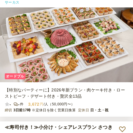
サーカス
オードブル
【特別なパーティーに】2026年新プラン・肉ケーキ付き・ロー
ストビーフ・デザート付き・贅沢全13品
-
-
3,672
件
円
/人（50,000円〜）
締切
3日前17時
※定休日を除く営業日換算
定休日
日・土・祝
≪寿司付き！≫小分け・シェアレスプラン さつき