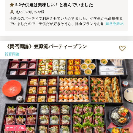
子供達は美味しい！と喜んでいました
5.0
えいごのおへや
様
子供会のパーティで利用させていただきました。小学生から高校生ま
続きを表示
でいましたので、子供だが好きそうな、洋食プランをお願いしまし
た。チキン、ポテト、ペンネ、ピラフが人気で、食後には一口ケーキ
もあり、みんなよく食べて、喜んでいました。量もちょうど良かった
と思います。 紙皿を持ってきていただきましたが、小さいもの1枚だ
ったので、ソースや味が違うものなどを載せるにはちょっと小さすぎ
《賛否両論》笠原流パーティープラン
ましたが、また機会があれば利用させていただきます。ありがとうご
賛否両論
ざいました。
オードブル