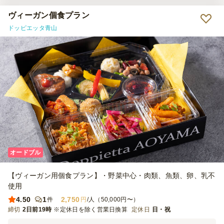
ヴィーガン個食プラン
ドッピエッタ青山
オードブル
【ヴィーガン用個食プラン】・野菜中心・肉類、魚類、卵、乳不
使用
4.50
1
2,750
件
円
/人（50,000円〜）
締切
2日前19時
※定休日を除く営業日換算
定休日
日・祝