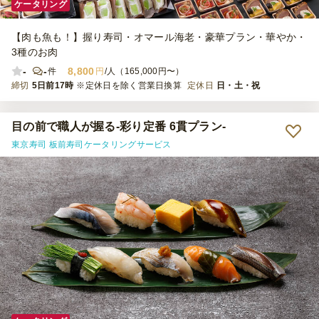
ケータリング
【肉も魚も！】握り寿司・オマール海老・豪華プラン・華やか・
3種のお肉
-
-
8,800
件
円
/人（165,000円〜）
締切
5日前17時
※定休日を除く営業日換算
定休日
日・土・祝
目の前で職人が握る‐彩り定番 6貫プラン‐
東京寿司 板前寿司ケータリングサービス