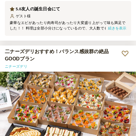
友人の誕生日会にて
5.0
ゲスト
様
豪華なエビがあったり肉寿司があったり大変盛り上がって味も満足で
続きを表示
した！！ 料理は全部小分けになっているので、大人数でも食べやす
かったし、取り分けもできてよかったです。
二ナーズデリおすすめ！バランス感抜群の絶品
GOODプラン
ニナーズデリ