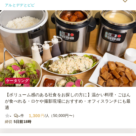
アルとデデとピピ
ケータリング
【ボリューム感のある社食をお探しの方に】温かい料理・ごはん
が食べれる・ロケや撮影現場におすすめ・オフィスランチにも最
適
-
-
1,300
件
円
/人（50,000円〜）
締切
5日前18時