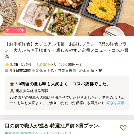
オードブル
【お手頃洋食】カジュアル価格・お試しプラン・7品の洋食プラ
ン・大人からお子様まで・親しみやすい定番メニュー・コスパ最
高
4.25
2
1,000
件
円
/人（50,000円〜）
締切
3日前12時
※定休日を除く営業日換算
定休日
日・祝
料理の量も味も大変よく、コスパ抜群でした。
5.0
明星大学経営学部
様
35名ほどの懇親会の際に利用させていただきましたが、料理のボリュ
続きを表示
ームも味も大変よく、ご参加いただいた皆様にも満足いただきまし
た。一人あたりの料金にするとかなり安い料金だったので、コスパも
抜群でした。時間指定も非常に細かくできて、時間内に配達いただけ
ましたし、真夏だったので保冷剤もしっかりと入っていて、サービス
もよかったです。飲み物だけ用意すれば本格的なパーティーができる
目の前で職人が握る‐特選江戸前 8貫プラン‐
ので、またぜひ利用したいと考えております。
東京寿司 板前寿司ケータリングサービス