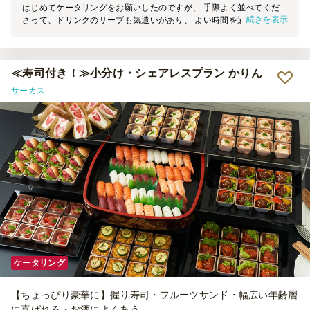
はじめてケータリングをお願いしたのですが、 手際よく並べてくだ
続きを表示
さって、ドリンクのサーブも気遣いがあり、 よい時間を過ごせまし
た。 ビールのドリンクは麦とホップだけだったので、需要があれば
別も追加できないか相談するのはありかなと思いました！ ありがと
うございました！
≪寿司付き！≫小分け・シェアレスプラン かりん
サーカス
ケータリング
【ちょっぴり豪華に】握り寿司・フルーツサンド・幅広い年齢層
に喜ばれる・お酒によくあう