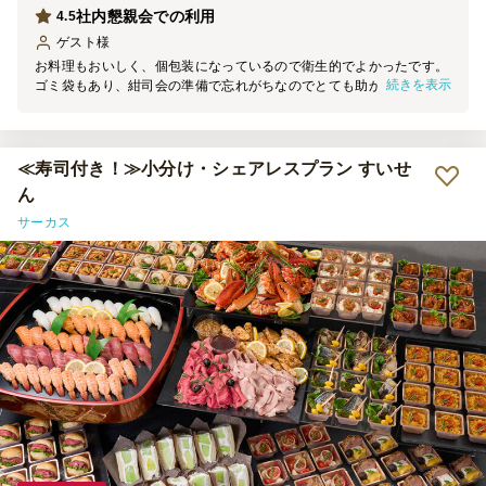
社内懇親会での利用
4.5
ゲスト
様
お料理もおいしく、個包装になっているので衛生的でよかったです。
続きを表示
ゴミ袋もあり、紺司会の準備で忘れがちなのでとても助かりました。
配達員の方もとても親切でした。また海外からの来訪者もいたため、
ビーガンのお料理も一緒に注文でき助かりました。次回も利用したい
と思います。
≪寿司付き！≫小分け・シェアレスプラン すいせ
ん
サーカス