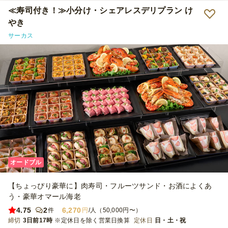
パが良く、大満足です。また次回のイベントでもぜひお願いしたいと
≪寿司付き！≫小分け・シェアレスデリプラン け
思っています。
やき
サーカス
オードブル
【ちょっぴり豪華に】肉寿司・フルーツサンド・お酒によくあ
う・豪華オマール海老
4.75
2
6,270
件
円
/人（50,000円〜）
締切
3日前17時
※定休日を除く営業日換算
定休日
日・土・祝