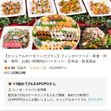
オードブル
【カジュアルケータリングプラン】フィンガーフード・和食・洋
食・寿司・お祝い仲間内のパーティー・忘年会・歓送迎会
4.50
1
3,000
件
円
/人（50,000円〜）
締切
2日前12時
始めてのLEAPOPOさん
4.5
レノボ・ジャパン合同
様
慰労会で2社のケータリングを入れて開催。初めての利用で
続きを表示
LEAPOPOさんにお願いしました。カジュアルオードブルプランを50
個、和食をベースしたプランでお寿司のネタもよく美味しく、また次
回も利用したいと思います。