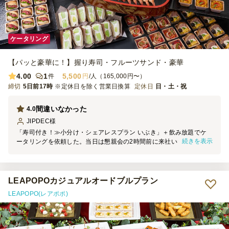
ケータリング
【パッと豪華に！】握り寿司・フルーツサンド・豪華
4.00
1
5,500
件
円
/人（165,000円〜）
締切
5日前17時
※定休日を除く営業日換算
定休日
日・土・祝
間違いなかった
4.0
JIPDEC
様
「寿司付き！≫小分け・シェアレスプラン いぶき」＋飲み放題でケ
続きを表示
ータリングを依頼した。当日は懇親会の2時間前に来社いただき、雨
の中にも関わらず、迅速・丁寧に搬入いただいた。会場のレイアウト
図を事前に提供したが、より見栄えの良いレイアウトをご提案いただ
き、セッティングをお任せした。 テキパキと作業及びサーブいただ
だいた。食事は過去一番で美味しく、特にSIRCARS特製牛もも肉の
LEAPOPOカジュアルオードブルプラン
ローストビーフが絶品だった。 是非、またお願いしたい。
LEAPOPO(レアポポ)