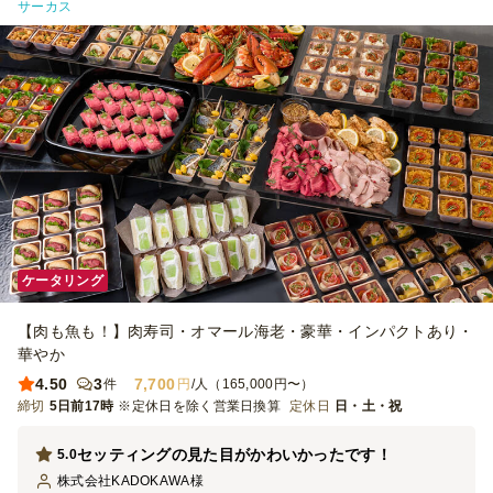
サーカス
ケータリング
【肉も魚も！】肉寿司・オマール海老・豪華・インパクトあり・
華やか
4.50
3
7,700
件
円
/人（165,000円〜）
締切
5日前17時
※定休日を除く営業日換算
定休日
日・土・祝
セッティングの見た目がかわいかったです！
5.0
株式会社KADOKAWA
様