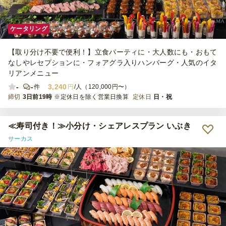
ケータリング
【取り分け不要で便利！】立食パーティに・大人数にも・おもて
なしやレセプションに・フォアグラ入りハンバーグ・人気のイタ
リアンメニュー
-
-
3,240
件
円
/人（120,000円〜）
締切
3日前19時
※定休日を除く営業日換算
定休日
日・祝
≪寿司付き！≫小分け・シェアレスプラン いぶき
サーカス