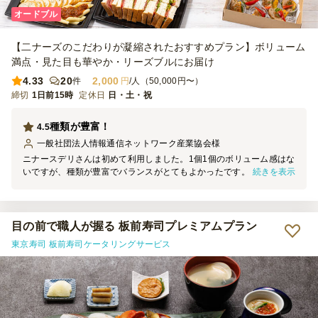
オードブル
【二ナーズのこだわりが凝縮されたおすすめプラン】ボリューム
満点・見た目も華やか・リーズブルにお届け
4.33
20
2,000
件
円
/人（50,000円〜）
締切
1日前15時
定休日
日・土・祝
種類が豊富！
4.5
一般社団法人情報通信ネットワーク産業協会
様
ニナースデリさんは初めて利用しました。1個1個のボリューム感はな
続きを表示
いですが、種類が豊富でバランスがとてもよかったです。特にデザー
トは評判が良く、チョコレートケーキは秀逸でした。他の方の投稿に
もあるように、ニンジン、サラダなどはもう少し工夫があってもよか
ったかな、と思います。味はどれも良かったです。また機会あれば利
用したいプランでした。
目の前で職人が握る 板前寿司プレミアムプラン
東京寿司 板前寿司ケータリングサービス