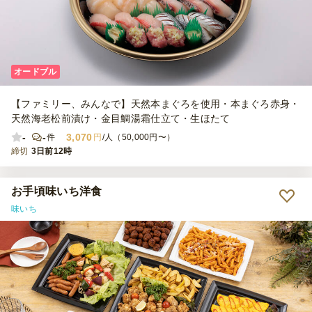
オードブル
【ファミリー、みんなで】天然本まぐろを使用・本まぐろ赤身・
天然海老松前漬け・金目鯛湯霜仕立て・生ほたて
-
-
3,070
件
円
/人（50,000円〜）
締切
3日前12時
お手頃味いち洋食
味いち