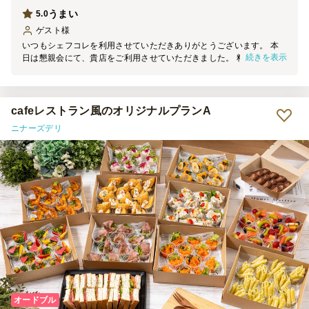
うまい
5.0
ゲスト
様
いつもシェフコレを利用させていただきありがとうございます。 本
続きを表示
日は懇親会にて、貴店をご利用させていただきました。 料理の見た
目は素晴らしく、大変満足しております。 機会がございましたら、
ぜひご利用させていただきます。
cafeレストラン風のオリジナルプランA
ニナーズデリ
オードブル