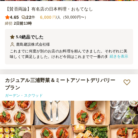
【賛否両論】有名店の日本料理・おもてなし
4.65
22
6,000
件
円
/人（50,000円〜）
締切
2日前13時
絶品でした
5.0
鹿島建設株式会社
様
これまでに何度が別のお店のお料理を頼んできました。それぞれに美
続きを表示
味しくて満足しました。けれど今回はこれまでで一番の美味しさでし
た。味付けも出汁取りがしっかりしているせいか、濃くもなく薄くも
なく、どれをいただいても美味しくて大満足でした。これだけ美味し
ければ、少々高いですがコスパは悪くないと思います。一点、気温が
高くなってきたので品質保持が心配でした。保冷剤は入っていました
カジュアル三浦野菜＆ミートアソートデリバリー
が大１個だけだったので、これからは２，３個はあった方が安心で
プラン
す。届いて直ぐに食べられるわけではないので短時間でも大丈夫なよ
ガーデン・スクワッド
うな配慮が欲しかったです。