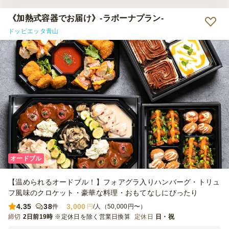
素敵でした。
《加熱式容器でお届け》-ラボーナプラン-
ドッピエッタ青山
オードブル
【温められるオードブル！】フォアグラ入りハンバーグ・トリュ
フ風味のクロケット・豪華な料理・おもてなしにぴったり
4.35
38
3,000
件
円
/人（50,000円〜）
締切
2日前19時
※定休日を除く営業日換算
定休日
日・祝