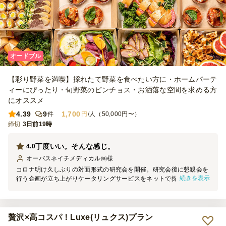
オードブル
【彩り野菜を満喫】採れたて野菜を食べたい方に・ホームパーテ
ィーにぴったり・旬野菜のピンチョス・お洒落な空間を求める方
にオススメ
4.39
9
1,700
件
円
/人（50,000円〜）
締切
3日前19時
丁度いい。そんな感じ。
4.0
オーバスネイチメディカル㈱
様
コロナ明け久しぶりの対面形式の研究会を開催。研究会後に懇親会を
続きを表示
行う企画が立ち上がりケータリングサービスをネットで探していたら
シェフコレを見つけたので利用させて頂きました。価格帯、料理の種
類と量、サービス対応時間、全てが丁度いいし味も悪くない。おかげ
様で参加者全員がストレス無く楽しい時間を過ごせました。クレジッ
トカード支払い不可なのが残念。
贅沢×高コスパ！Luxe(リュクス)プラン