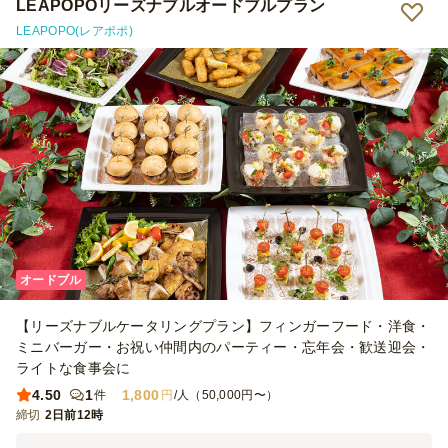
LEAPOPOリーズナブルオードブルプラン
LEAPOPO(レアポポ)
オードブル
【リーズナブルケータリングプラン】フィンガーフード・洋食・
ミニバーガー・お祝い仲間内のパーティー・忘年会・歓送迎会・
ライトな食事会に
4.50
1
1,800
件
円
/人（50,000円〜）
締切
2日前12時