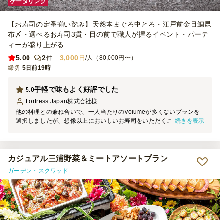
ケータリング
【お寿司の定番揃い踏み】天然本まぐろ中とろ・江戸前金目鯛昆
布〆・選べるお寿司3貫・目の前で職人が握るイベント・パーテ
ィーが盛り上がる
5.00
2
3,000
件
円
/人（80,000円〜）
締切
5日前19時
手軽で味もよく好評でした
5.0
Fortress Japan株式会社
様
他の料理との兼ね合いで、一人当たりのVolumeが多くないプランを
続きを表示
選択しましたが、想像以上においしいお寿司をいただくことができ
て、海外からの参加者にも好評でした。
カジュアル三浦野菜＆ミートアソートプラン
ガーデン・スクワッド