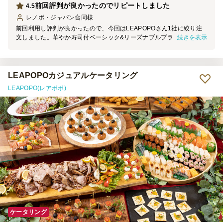
前回評判が良かったのでリピートしました
4.5
レノボ・ジャパン合同
様
前回利用し評判が良かったので、今回はLEAPOPOさん1社に絞り注
続きを表示
文しました。華やか寿司付ベーシック&リーズナブルプランの2種類
を90個発注。今回も美味しく頂きましたが、デザートが同じ種類のた
めやはり余ってしまいました。selectできるプランもあったらとても
嬉しいです。
LEAPOPOカジュアルケータリング
LEAPOPO(レアポポ)
ケータリング