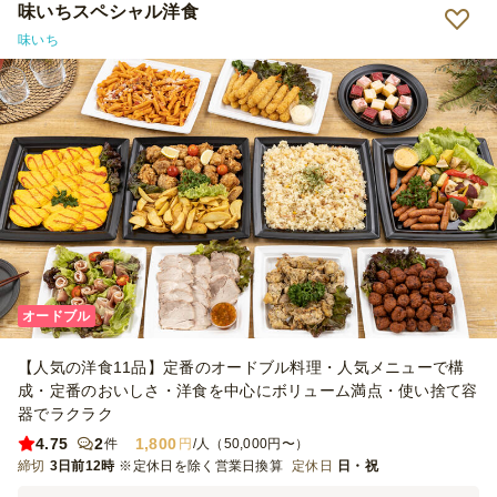
味いちスペシャル洋食
味いち
オードブル
【人気の洋食11品】定番のオードブル料理・人気メニューで構
成・定番のおいしさ・洋食を中心にボリューム満点・使い捨て容
器でラクラク
4.75
2
1,800
件
円
/人（50,000円〜）
締切
3日前12時
※定休日を除く営業日換算
定休日
日・祝