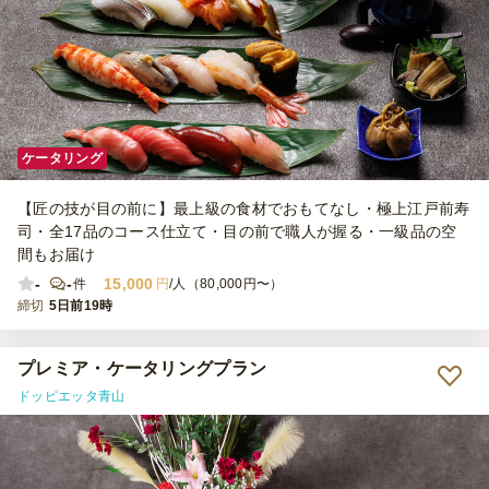
ケータリング
【匠の技が目の前に】最上級の食材でおもてなし・極上江戸前寿
司・全17品のコース仕立て・目の前で職人が握る・一級品の空
間もお届け
-
-
15,000
件
円
/人（80,000円〜）
締切
5日前19時
プレミア・ケータリングプラン
ドッピエッタ青山