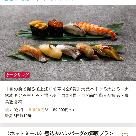
ケータリング
【目の前で握る極上江戸前寿司全8貫】天然本まぐろ大とろ・天
然本まぐろ中とろ・選べる上寿司4貫・目の前で職人が握る・最
高級食材
-
-
8,000
件
円
/人（80,000円〜）
締切
5日前19時
〈ホットミール〉煮込みハンバーグの満腹プラン