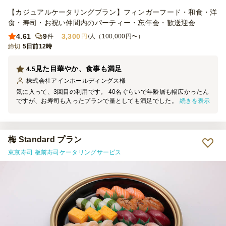
【カジュアルケータリングプラン】フィンガーフード・和食・洋
食・寿司・お祝い仲間内のパーティー・忘年会・歓送迎会
4.61
9
3,300
件
円
/人（100,000円〜）
締切
5日前12時
見た目華やか、食事も満足
4.5
株式会社アインホールディングス
様
気に入って、3回目の利用です。 40名ぐらいで年齢層も幅広かったん
続きを表示
ですが、お寿司も入ったプランで量としても満足でした。 飲み放題
はソフトドリンクの種類も豊富でお酒を飲まない方にも好評でした。
さらに、見た目が華やかなのが気分が盛り上がっていいですね！
梅 Standard プラン
東京寿司 板前寿司ケータリングサービス