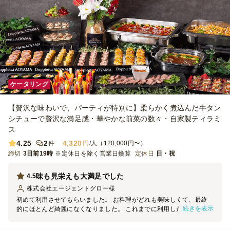
ケータリング
【贅沢な味わいで、パーティが特別に】柔らかく煮込んだ牛タン
シチューで贅沢な満足感・華やかな前菜の数々・自家製ティラミ
ス
4.25
2
4,320
件
円
/人（120,000円〜）
締切
3日前19時
※定休日を除く営業日換算
定休日
日・祝
味も見栄えも大満足でした
4.5
株式会社エージェントグロー
様
初めて利用させてもらいました。 お料理がどれも美味しくて、最終
続きを表示
的にほとんど綺麗になくなりました。 これまでに利用したお店によ
っては、明らかにバイトの無愛想な人がいたりもしましたが、スタッ
フさんたちも皆さんにこにこ愛想がよく気持ちよくご挨拶してくれて