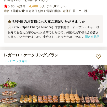
5.00
2
4,400
件
円
/人（165,000円〜）
締切
5日前17時
※定休日を除く営業日換算
定休日
日・土・祝
外国のお客様にも大変ご満足いただきました
5.0
OCA（Open Charge Alliance）非営利財団 オープン・チャージ・アライアンス
様
お寿司も含めた華やかなお食事でしたので、外国のお客様も含め皆さ
続きを表示
ん喜んでいただけました。小分けしてあったため、セルフサービスも
スムーズにできたと思います。贅沢な話ですが、外国のお客様より、
「お肉が多かった」という指摘を受けました。今回は事前のアンケー
トでベジタリアンやヴィーガンのお客様はいらっしゃらなかったので
問題ありませんでしたが、参加者の中にそういったご要望がある場合
レガーロ・ケータリングプラン
には配慮したいと思いました。 サービススタッフの皆さんは時間通
ドッピエッタ青山
りに到着、現場の状況にフレクシブルに御対応いただきました。サー
ビスも内容も会場のルールに従って的確に動いていただき、助かりま
した。台風到着の前夜ということでお食事を召し上がらずに帰られた
お客様がいたため、少し食べ物が残ってしまいましたが、これはどう
しようもないので仕方ないですね。またお願いしたいと思います。