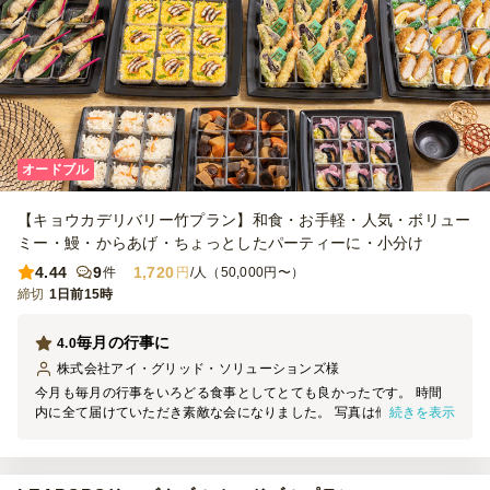
オードブル
【キョウカデリバリー竹プラン】和食・お手軽・人気・ボリュー
ミー・鰻・からあげ・ちょっとしたパーティーに・小分け
4.44
9
1,720
件
円
/人（50,000円〜）
締切
1日前15時
毎月の行事に
4.0
株式会社アイ・グリッド・ソリューションズ
様
今月も毎月の行事をいろどる食事としてとても良かったです。 時間
続きを表示
内に全て届けていただき素敵な会になりました。 写真は他で頼んだ
ものとあわせて詰め合わせにしています。 ありがとうございます。