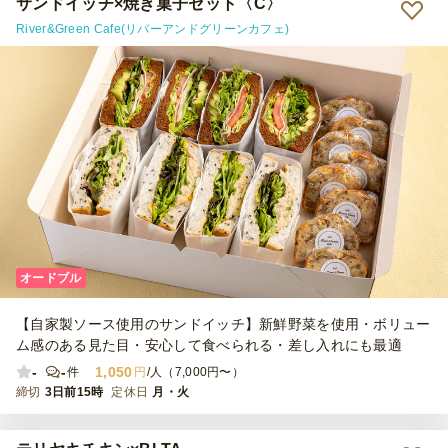
サンドイッチ×焼き菓子セット〈C〉
が丁重に配送いただき、 35度超の猛暑日で気になっていましたが、
River&Green Cafe(リバーアンドグリーンカフェ)
保冷剤を上に敷き詰めていただいていたので安心でした。 ペーパー
とラップで包まれて食べやすかったですよ。
オードブル
【自家製ソース使用のサンドイッチ】新鮮野菜を使用・ボリュー
ム感のある見た目・安心して食べられる・差し入れにも最適
-
-
1,050
件
円
/人（7,000円〜）
締切
3日前15時
定休日
月・火