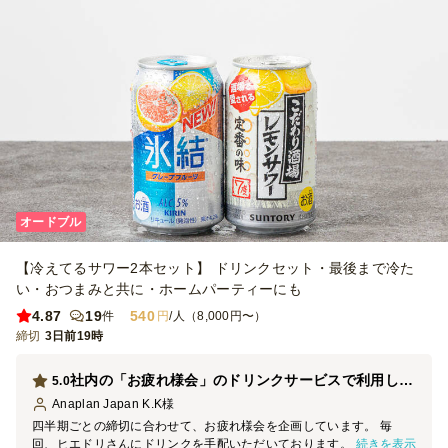
オードブル
【冷えてるサワー2本セット】 ドリンクセット・最後まで冷た
い・おつまみと共に・ホームパーティーにも
4.87
19
540
件
円
/人（8,000円〜）
締切
3日前19時
社内の「お疲れ様会」のドリンクサービスで利用しました
5.0
Anaplan Japan K.K
様
四半期ごとの締切に合わせて、お疲れ様会を企画しています。 毎
続きを表示
回、ヒエドリさんにドリンクを手配いただいております。 当日は指