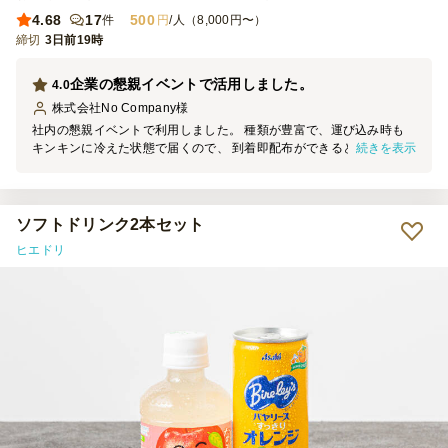
4.68
17
500
件
円
/人（8,000円〜）
締切
3日前19時
企業の懇親イベントで活用しました。
4.0
株式会社No Company
様
社内の懇親イベントで利用しました。 種類が豊富で、運び込み時も
続きを表示
キンキンに冷えた状態で届くので、 到着即配布ができるところが良
かったです。 少ない本数から注文できたのもありがたかったです。
ソフトドリンク2本セット
ヒエドリ