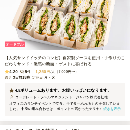
オードブル
【人気サンドイッチのコンビ】自家製ソースを使用・手作りのこ
だわりサンド・魅惑の断面・ゲストに喜ばれる
4.20
5
1,250
件
円
/人（7,000円〜）
締切
3日前15時
定休日
月・火
ボリュームあります。お腹いっぱいになります。
4.5
コーポレートトラベルマネジメント・ジャパン株式会社
様
オフィスのランチイベントで立食、手で食べられるものを探していま
続きを表示
した。 中身の組み合わせは、ポイントの高かったテリヤキチキン×ツ
ナチェダーにしました。 味は正解でした。スタッフにも好評で、パ
ンもセサミのもので目ざとい女性スタッフにも喜ばれました。 ２Pで
ボリュームはどうかな？と思っていたのですが、男性スタッフの胃袋
も満たしてくれました。 デリバリーは丁寧で清潔感のあるスタッフ