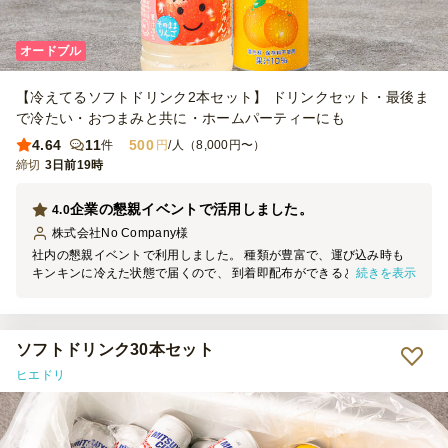
オードブル
【冷えてるソフトドリンク2本セット】 ドリンクセット・最後ま
で冷たい・おつまみと共に・ホームパーティーにも
4.64
11
500
件
円
/人（8,000円〜）
締切
3日前19時
企業の懇親イベントで活用しました。
4.0
株式会社No Company
様
社内の懇親イベントで利用しました。 種類が豊富で、運び込み時も
続きを表示
キンキンに冷えた状態で届くので、 到着即配布ができるところが良
かったです。 少ない本数から注文できたのもありがたかったです。
ソフトドリンク30本セット
ヒエドリ