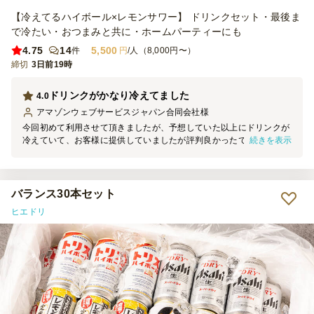
【冷えてるハイボール×レモンサワー】 ドリンクセット・最後ま
で冷たい・おつまみと共に・ホームパーティーにも
4.75
14
5,500
件
円
/人（8,000円〜）
締切
3日前19時
ドリンクがかなり冷えてました
4.0
アマゾンウェブサービスジャパン合同会社
様
今回初めて利用させて頂きましたが、予想していた以上にドリンクが
続きを表示
冷えていて、お客様に提供していましたが評判良かったです。ドリン
クをテーブルに置く際に結露が落ちるのを受け止める用のクロスのよ
うなものも付属されており、すごく気が利いていると思いました。ま
た機会があれば是非利用したいと思います。
バランス30本セット
ヒエドリ