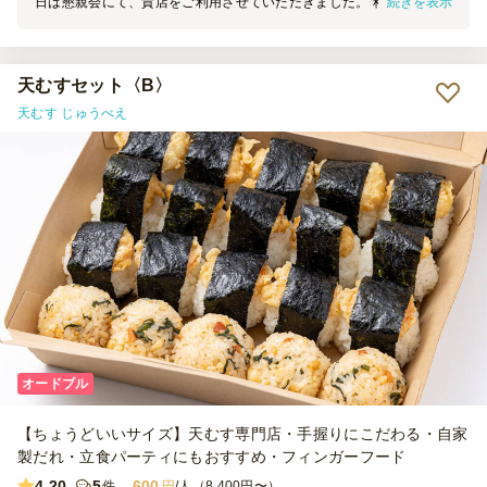
続きを表示
日は懇親会にて、貴店をご利用させていただきました。 料理の見た
目は素晴らしく、大変満足しております。 機会がございましたら、
ぜひまたご利用させていただきます。
天むすセット〈B〉
天むす じゅうべえ
オードブル
【ちょうどいいサイズ】天むす専門店・手握りにこだわる・自家
製だれ・立食パーティにもおすすめ・フィンガーフード
4.20
5
600
件
円
/人（8,400円〜）