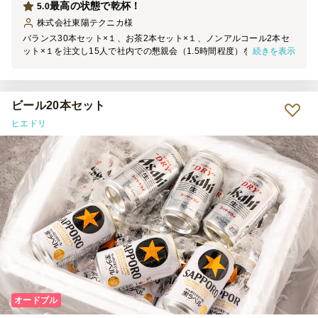
最高の状態で乾杯！
5.0
株式会社東陽テクニカ
様
バランス30本セット×１、お茶2本セット×１、ノンアルコール2本セ
続きを表示
ット×１を注文し15人で社内での懇親会（1.5時間程度）を行いまし
た。 到着時間も約束通りで、中身もキンキンに冷えており終業後に
早速最高の状況で乾杯ができました。氷がちりばめられている納品の
状態は 暑いこの季節、最高に美味しそうに見えます。また利用させ
ていただきます。
ビール20本セット
ヒエドリ
オードブル