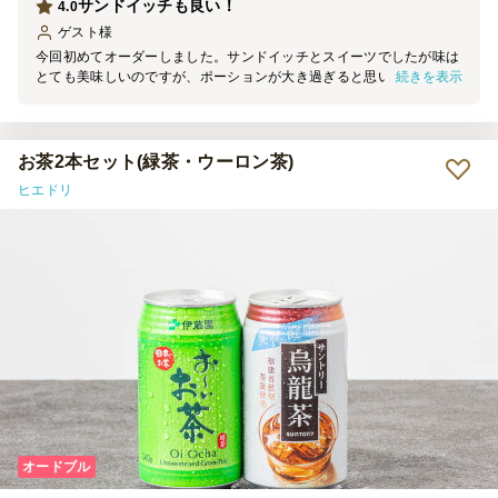
サンドイッチも良い！
4.0
ゲスト
様
今回初めてオーダーしました。サンドイッチとスイーツでしたが味は
続きを表示
とても美味しいのですが、ポーションが大き過ぎると思いました。サ
ンドイッチはラップではなくペーパーで包んであるので乾燥しやすく
サイズを半分にして個々にラップされていると 断然良いなと思いま
した。スイーツのマフィンなども大き過ぎると感じました
お茶2本セット(緑茶・ウーロン茶)
ヒエドリ
オードブル