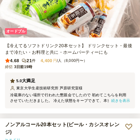
オードブル
【冷えてるソフトドリンク20本セット】 ドリンクセット・最後
まで冷たい・お料理と共に・ホームパーティーにも
4.68
21
4,400
件
円
/人（8,000円〜）
締切
3日前19時
大満足
5.0
東京大学生産技術研究所 芦原研究室
様
冷蔵庫のない場所で行われた懇親会でしたので 初めてこちらを利用
続きを表示
させていただきました。 冷えた状態をキープできて、本当に助かり
ました。 配送時間もぴったりで安心でした。 また利用したいと思い
ます。 ありがとうございました。
ノンアルコール20本セット(ビール・カシスオレン
ジ)