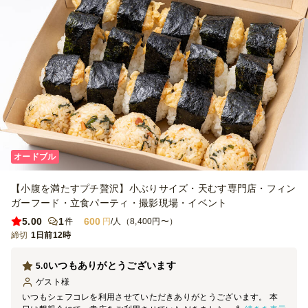
オードブル
【小腹を満たすプチ贅沢】小ぶりサイズ・天むす専門店・フィン
ガーフード・立食パーティ・撮影現場・イベント
5.00
1
600
件
円
/人（8,400円〜）
締切
1日前12時
いつもありがとうございます
5.0
ゲスト
様
いつもシェフコレを利用させていただきありがとうございます。 本