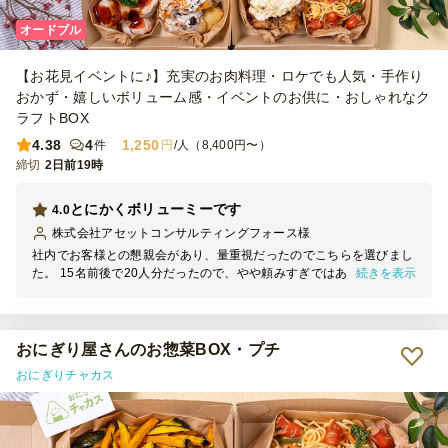
オードブル
【お花見イベントに♪】充実のお肉料理・ロケでも人気・手作り
おかず・嬉しいボリューム感・イベントのお供に・おしゃれなク
ラフトBOX
4.38
4
1,250
件
円
/人（8,400円〜）
締切
2日前19時
とにかくボリューミーです
4.0
株式会社アセットコンサルティングフォース
様
社内でお客様との懇親会があり、量重視だったのでこちらを選びまし
続きを表示
た。 15名前後で20人分だったので、やや頼みすぎではあったもの
の、他の食事を頼む必要がなかったので良かったです。 大皿の料理
が好まれる傾向なので、捨てやすい容器というのもポイントが高いで
す。 また利用させていただきます。ごちそうさまでした。
おにぎり屋さんのお惣菜BOX・プチ
おにぎりチャカス