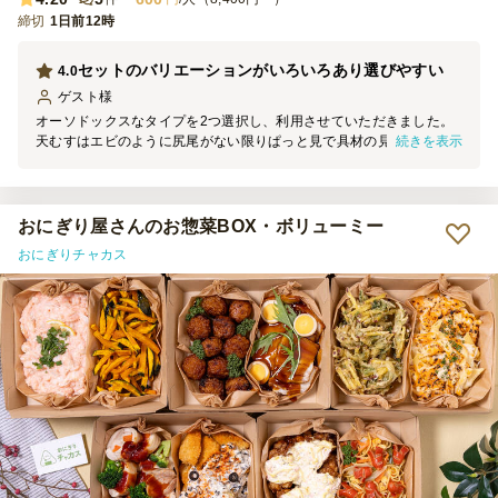
締切
1日前12時
セットのバリエーションがいろいろあり選びやすい
4.0
ゲスト
様
オーソドックスなタイプを2つ選択し、利用させていただきました。
続きを表示
天むすはエビのように尻尾がない限りぱっと見で具材の見分けがつか
ない点が難点だなと感じました。 ラップで個包装になっていた点は
取りやすくてありがたかったです。
おにぎり屋さんのお惣菜BOX・ボリューミー
おにぎりチャカス