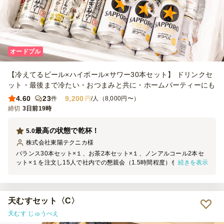
オードブル
【冷えてるビール×ハイボール×サワー30本セット】 ドリンクセ
ット・最後まで冷たい・おつまみと共に・ホームパーティーにも
4.60
23
9,200
件
円
/人（8,000円〜）
締切
3日前19時
最高の状態で乾杯！
5.0
株式会社東陽テクニカ
様
バランス30本セット×１、お茶2本セット×１、ノンアルコール2本セ
続きを表示
ット×１を注文し15人で社内での懇親会（1.5時間程度）を行いまし
た。 到着時間も約束通りで、中身もキンキンに冷えており終業後に
早速最高の状況で乾杯ができました。氷がちりばめられている納品の
状態は 暑いこの季節、最高に美味しそうに見えます。また利用させ
ていただきます。
天むすセット〈C〉
天むす じゅうべえ