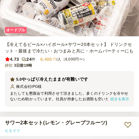
オードブル
【冷えてるビール×ハイボール×サワー20本セット】 ドリンクセ
ット・最後まで冷たい・おつまみと共に・ホームパーティーにも
4.73
24
6,400
件
円
/人（8,000円〜）
締切
3日前19時
やっぱり冷えたままが有難いです
5.0
株式会社IPG
様
またしても懇親会で利用させて頂きました。多くのドリンクを冷やせ
続きを表示
ないため助かっています。社員が持参したお酒類も空いたスペースに
入れられるので重宝します。今回も保管場所まで運んでいただきとて
も助かりました。また利用させて頂きます。
サワー2本セット(レモン・グレープフルーツ)
ヒエドリ