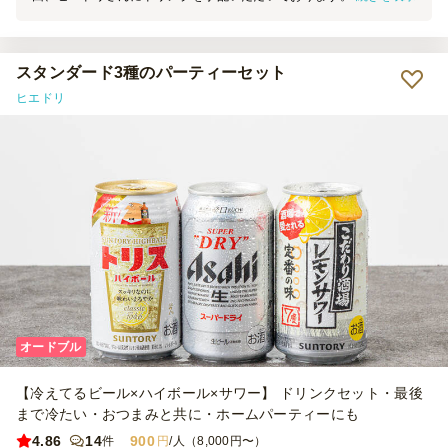
定した時間にしっかり配達していただき、すべてのドリンクがキンキ
ンに冷えた状態で届き、最後までしっかり冷たさが保たれていて、参
加者からも毎回大変好評です。 クラフトビールや缶ワインの種類も
豊富で、どれを選ぶかも毎回楽しみのひとつになっています。 いつ
スタンダード3種のパーティーセット
も素晴らしいご対応をありがとうございます。 また次回もどうぞよ
ヒエドリ
ろしくお願いいたします。
オードブル
【冷えてるビール×ハイボール×サワー】 ドリンクセット・最後
まで冷たい・おつまみと共に・ホームパーティーにも
4.86
14
900
件
円
/人（8,000円〜）