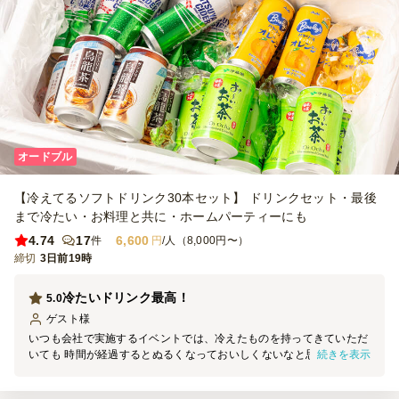
オードブル
【冷えてるソフトドリンク30本セット】 ドリンクセット・最後
まで冷たい・お料理と共に・ホームパーティーにも
4.74
17
6,600
件
円
/人（8,000円〜）
締切
3日前19時
冷たいドリンク最高！
5.0
ゲスト
様
いつも会社で実施するイベントでは、冷えたものを持ってきていただ
続きを表示
いても 時間が経過するとぬるくなっておいしくないなと思っていま
したが、 今回はイベント中ずっと冷たいドリンクが飲めて最高でし
た！