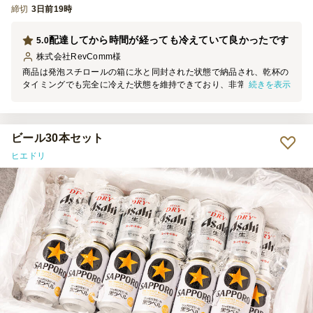
締切
3日前19時
配達してから時間が経っても冷えていて良かったです
5.0
株式会社RevComm
様
商品は発泡スチロールの箱に氷と同封された状態で納品され、乾杯の
続きを表示
タイミングでも完全に冷えた状態を維持できており、非常に満足度の
高いクオリティでした。 また、使い捨ての布巾が付属していたた
め、ボトルの結露や水滴を拭き取る際に大変重宝し、運営側の負担軽
減にもつながりました。配送状態・サービス内容ともに優れており、
今後のイベントでも推奨したいサービスです。
ビール30本セット
ヒエドリ