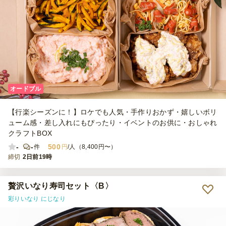
オードブル
【行楽シーズンに！】ロケでも人気・手作りおかず・嬉しいボリ
ューム感・差し入れにもぴったり・イベントのお供に・おしゃれ
クラフトBOX
-
-
500
件
円
/人（8,400円〜）
締切
2日前19時
贅沢いなり寿司セット〈B〉
彩りいなり にじなり