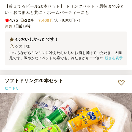
【冷えてるビール20本セット】 ドリンクセット・最後まで冷た
い・おつまみと共に・ホームパーティーにも
4.75
22
7,400
件
円
/人（8,000円〜）
締切
3日前19時
おいしかったです！
4.0
ゲスト
様
いつもながらキンキンに冷えたおいしいお酒を届けていただき、大満
続きを表示
足です。賑やかなイベントの席でも、冷たさがキープされたお酒は格
別のおいしさでした。参加者にも大好評だったので、これからもぜひ
お願いしたいです！
ソフトドリンク20本セット
ヒエドリ