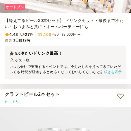
オードブル
【冷えてるビール30本セット】 ドリンクセット・最後まで冷た
い・おつまみと共に・ホームパーティーにも
4.43
27
11,100
件
円
/人（8,000円〜）
締切
3日前19時
冷たいドリンク最高！
5.0
ゲスト
様
いつも会社で実施するイベントでは、冷えたものを持ってきていただ
続きを表示
いても 時間が経過するとぬるくなっておいしくないなと思っていま
したが、 今回はイベント中ずっと冷たいドリンクが飲めて最高でし
た！
クラフトビール2本セット
ヒエドリ