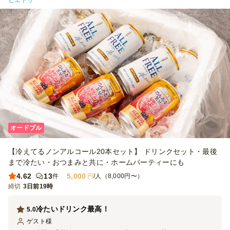
ヒエドリ
オードブル
【冷えてるノンアルコール20本セット】 ドリンクセット・最後
まで冷たい・おつまみと共に・ホームパーティーにも
4.62
13
5,000
件
円
/人（8,000円〜）
締切
3日前19時
冷たいドリンク最高！
5.0
ゲスト
様