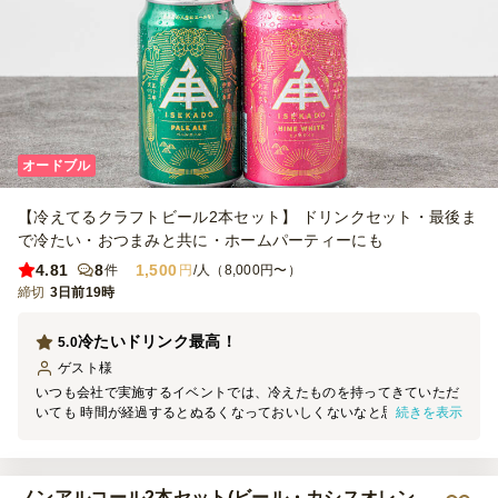
オードブル
【冷えてるクラフトビール2本セット】 ドリンクセット・最後ま
で冷たい・おつまみと共に・ホームパーティーにも
4.81
8
1,500
件
円
/人（8,000円〜）
締切
3日前19時
冷たいドリンク最高！
5.0
ゲスト
様
いつも会社で実施するイベントでは、冷えたものを持ってきていただ
続きを表示
いても 時間が経過するとぬるくなっておいしくないなと思っていま
したが、 今回はイベント中ずっと冷たいドリンクが飲めて最高でし
た！
ノンアルコール2本セット(ビール・カシスオレン