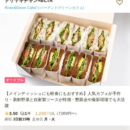
テリヤキチキン×BLTA
River&Green Cafe(リバーアンドグリーンカフェ)
オードブル
【メインディッシュにも軽食にもおすすめ】人気カフェが手作
り・新鮮野菜と自家製ソースが特徴・懇親会や撮影現場でも大活
躍
3.50
1
1,250
件
円
/人（7,000円〜）
締切
3日前15時
定休日
月・火