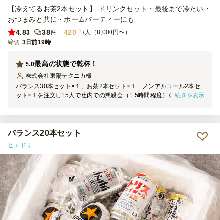
【冷えてるお茶2本セット】 ドリンクセット・最後まで冷たい・
おつまみと共に・ホームパーティーにも
4.83
38
420
件
円
/人（8,000円〜）
締切
3日前19時
最高の状態で乾杯！
5.0
株式会社東陽テクニカ
様
バランス30本セット×１、お茶2本セット×１、ノンアルコール2本セ
続きを表示
ット×１を注文し15人で社内での懇親会（1.5時間程度）を行いまし
た。 到着時間も約束通りで、中身もキンキンに冷えており終業後に
早速最高の状況で乾杯ができました。氷がちりばめられている納品の
状態は 暑いこの季節、最高に美味しそうに見えます。また利用させ
ていただきます。
バランス20本セット
ヒエドリ