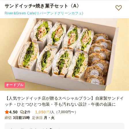
サンドイッチ×焼き菓子セット〈A〉
River&Green Cafe(リバーアンドグリーンカフェ)
オードブル
【人気サンドイッチ店が贈るスペシャルプラン】自家製サンドイ
ッチ・ひとつひとつ包装・手も汚れない設計・午後の会議に
4.50
2
1,050
件
円
/人（7,000円〜）
締切
3日前15時
定休日
月・火