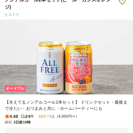
ジ)
ヒエドリ
オードブル
【冷えてるノンアルコール2本セット】 ドリンクセット・最後ま
で冷たい・おつまみと共に・ホームパーティーにも
4.68
24
500
件
円
/人（8,000円〜）
締切
3日前19時