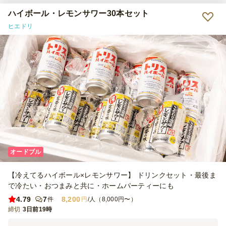
ハイボール・レモンサワー30本セット
ヒエドリ
オードブル
【冷えてるハイボール×レモンサワー】 ドリンクセット・最後ま
で冷たい・おつまみと共に・ホームパーティーにも
4.79
7
8,200
件
円
/人（8,000円〜）
締切
3日前19時