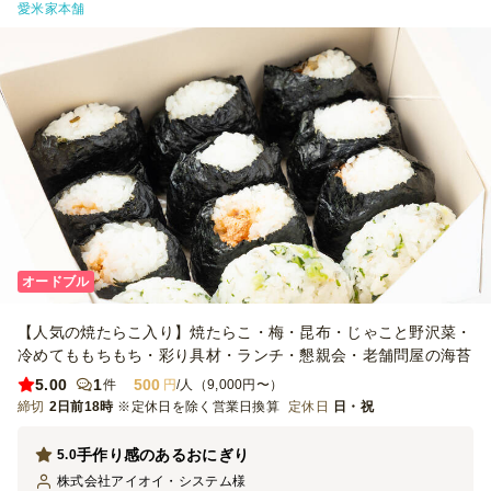
愛米家本舗
オードブル
【人気の焼たらこ入り】焼たらこ・梅・昆布・じゃこと野沢菜・
冷めてももちもち・彩り具材・ランチ・懇親会・老舗問屋の海苔
5.00
1
500
件
円
/人（9,000円〜）
締切
2日前18時
※定休日を除く営業日換算
定休日
日・祝
手作り感のあるおにぎり
5.0
株式会社アイオイ・システム
様