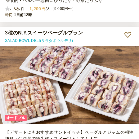
特徴的・ヘルシー志向にぴったり・野菜たっぷり
-
-
1,200
件
円
/人（9,000円〜）
締切
1日前12時
3種のN.Y.スイーツベーグルプラン
SALAD BOWL DELI(サラダボウルデリ)
オードブル
【デザートにもおすすめサンドイッチ】ベーグルとジャムの相性
抜群・個包装で衛生的・スイーツとしても人気