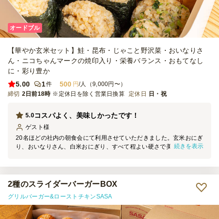
オードブル
【華やか玄米セット】鮭・昆布・じゃこと野沢菜・おいなりさ
ん・ニコちゃんマークの焼印入り・栄養バランス・おもてなし
に・彩り豊か
5.00
1
500
件
円
/人（9,000円〜）
締切
2日前18時
※定休日を除く営業日換算
定休日
日・祝
コスパよく、美味しかったです！
5.0
ゲスト
様
20名ほどの社内の朝食会にて利用させていただきました。玄米おにぎ
続きを表示
り、おいなりさん、白米おにぎり、すべて程よい硬さで美味しく、参
加者からとても好評でした。ひとり2個想定していましたが、3個食べ
た者もいます！別途、当日はフリーズドライのお味噌汁を各種用意
し、提供しました。
2種のスライダーバーガーBOX
グリルバーガー&ローストチキンSASA