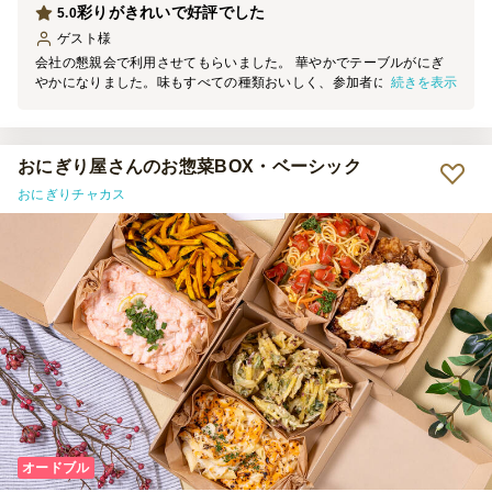
彩りがきれいで好評でした
5.0
ゲスト
様
会社の懇親会で利用させてもらいました。 華やかでテーブルがにぎ
続きを表示
やかになりました。味もすべての種類おいしく、参加者にもとても好
評でした。 お肉系が特に好評な様子でした。
おにぎり屋さんのお惣菜BOX・ベーシック
おにぎりチャカス
オードブル