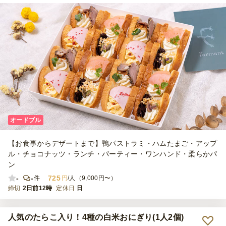
オードブル
【お食事からデザートまで】鴨パストラミ・ハムたまご・アップ
ル・チョコナッツ・ランチ・パーティー・ワンハンド・柔らかパ
ン
-
-
725
件
円
/人（9,000円〜）
締切
2日前12時
定休日
日
人気のたらこ入り！4種の白米おにぎり(1人2個)