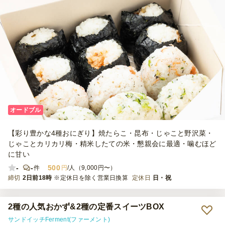
オードブル
【彩り豊かな4種おにぎり】焼たらこ・昆布・じゃこと野沢菜・
じゃことカリカリ梅・精米したての米・懇親会に最適・噛むほど
に甘い
-
-
500
件
円
/人（9,000円〜）
締切
2日前18時
※定休日を除く営業日換算
定休日
日・祝
2種の人気おかず&2種の定番スイーツBOX
サンドイッチFerment(ファーメント)