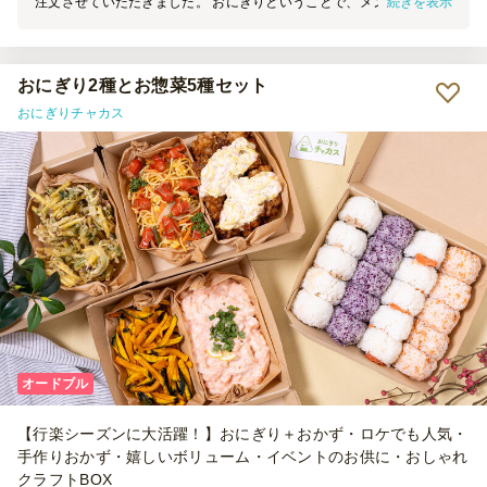
続きを表示
注文させていただきました。 おにぎりということで、メンバーの方
も喜んで食べていて、残るか心配しておりましたが美味しく食べきり
ました。ラップに包まれていて、手も汚さず食べれたので大変助かり
ました。 お支払いにお待たせしてしまい申し訳ありませんでした。
おにぎり2種とお惣菜5種セット
おにぎりチャカス
オードブル
【行楽シーズンに大活躍！】おにぎり＋おかず・ロケでも人気・
手作りおかず・嬉しいボリューム・イベントのお供に・おしゃれ
クラフトBOX