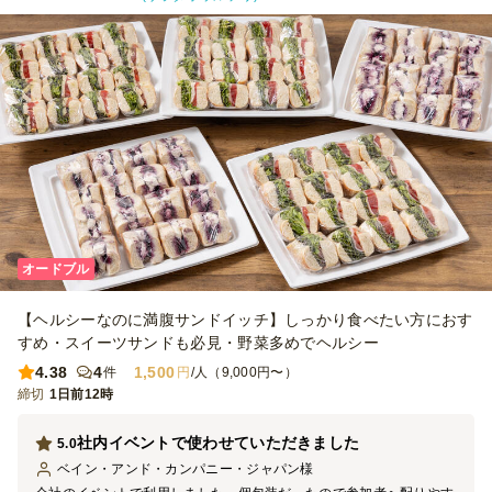
オードブル
【ヘルシーなのに満腹サンドイッチ】しっかり食べたい方におす
すめ・スイーツサンドも必見・野菜多めでヘルシー
4.38
4
1,500
件
円
/人（9,000円〜）
締切
1日前12時
社内イベントで使わせていただきました
5.0
ベイン・アンド・カンパニー・ジャパン
様