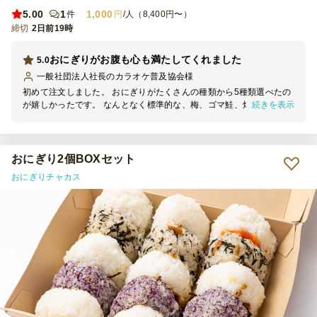
5.00
1
1,000
件
円
/人（8,400円〜）
締切
2日前19時
おにぎりがお腹も心も満たしてくれました
5.0
一般社団法人社長のカラオケ普及協会
様
初めて注文しました。 おにぎりがたくさんの種類から5種類選べたの
続きを表示
が嬉しかったです。 なんとなく標準的な、梅、ゴマ鮭、焼きたら
こ、生姜こんぶ、和風ツナマヨにしました。 お総菜も5種類あって、
各々が美味でした。 おにぎりが思ったより一つ一つが大きめで、結
構お腹に溜まったのではないでしょうか。お総菜がちょびっとずつ残
ってしまいました。 おにぎりは一つずつラップに包んであるので、
おにぎり2個BOXセット
お持ち帰りでき便利でした。 美味しいしコスパ最高なので、またこ
おにぎりチャカス
ちらのお店でお願いしたいなと思います。