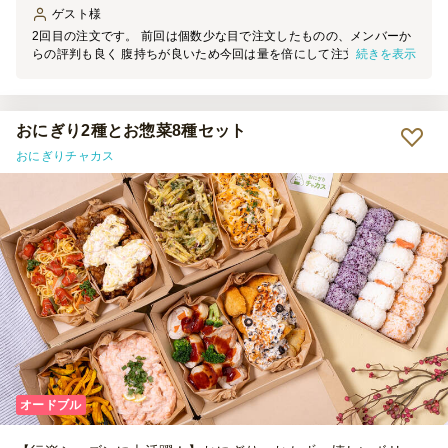
ゲスト
様
2回目の注文です。 前回は個数少な目で注文したものの、メンバーか
続きを表示
らの評判も良く 腹持ちが良いため今回は量を倍にして注文しまし
た。 定番な具材から、生ハム稲荷でも味は美味しいです
おにぎり2種とお惣菜8種セット
おにぎりチャカス
オードブル