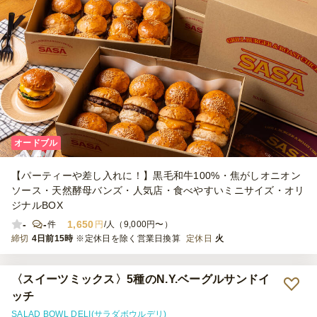
オードブル
【パーティーや差し入れに！】黒毛和牛100%・焦がしオニオン
ソース・天然酵母バンズ・人気店・食べやすいミニサイズ・オリ
ジナルBOX
-
-
1,650
件
円
/人（9,000円〜）
締切
4日前15時
※定休日を除く営業日換算
定休日
火
〈スイーツミックス〉5種のN.Y.ベーグルサンドイ
ッチ
SALAD BOWL DELI(サラダボウルデリ)