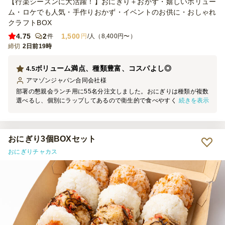
【行楽シーズンに大活躍！】おにぎり＋おかず・嬉しいボリュー
ム・ロケでも人気・手作りおかず・イベントのお供に・おしゃれ
クラフトBOX
4.75
2
1,500
件
円
/人（8,400円〜）
締切
2日前19時
ボリューム満点、種類豊富、コスパよし◎
4.5
アマゾンジャパン合同会社
様
部署の懇親会ランチ用に55名分注文しました。おにぎりは種類が複数
続きを表示
選べるし、個別にラップしてあるので衛生的で食べやすく、具材も見
えていたので分かりやすくてよかったです。おかずもお肉、魚、野菜
など種類が多く、ベジタリアンの人でも食べられるものを選んでもら
えたので助かりました。味はどれもおいしくて参加者に好評でした。
お箸、おしぼり、お皿がついていたのも助かりました。おかずの入っ
おにぎり3個BOXセット
ていたのが紙の箱だったので、一部ソースが染み出てしまったものが
おにぎりチャカス
あったことだけが残念でした。コスパもとてもよかったのでまた機会
があれば利用したいと思います。