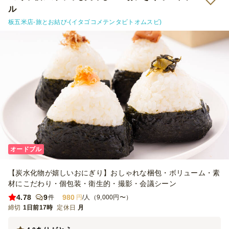
ル
板五米店-旅とお結び-(イタゴコメテンタビトオムスビ)
オードブル
【炭水化物が嬉しいおにぎり】おしゃれな梱包・ボリューム・素
材にこだわり・個包装・衛生的・撮影・会議シーン
4.78
9
980
件
円
/人（9,000円〜）
締切
1日前17時
定休日
月