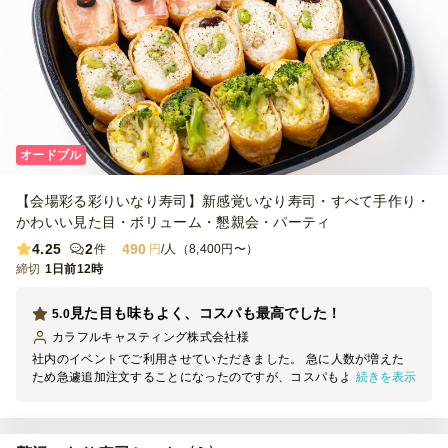
オードブル
【会場彩る彩りいなり寿司】新感覚いなり寿司・すべて手作り・
かわいい見た目・ボリューム・懇親会・パーティ
4.25
2
490
件
円
/人（8,400円〜）
締切
1日前12時
見た目も味もよく、コスパも最高でした！
5.0
カラフルキャスティング株式会社
様
社内のイベントでご利用させていただきました。 急に人数が増えた
続きを表示
ため急遽追加注文することになったのですが、コスパもよく見た目も
可愛いのでとても人気がありました。 ぜひまたご利用させていただ
きたいです！