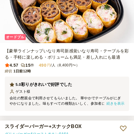
オードブル
【豪華ラインナップいなり寿司新感覚いなり寿司・テーブルを彩
る・手軽に楽しめる・ボリュームも満足・差し入れにも最適
4.57
15
490
件
円
/人（8,400円〜）
締切
1日前12時
彩りがきれいで好評でした
5.0
ゲスト
様
会社の懇親会で利用させてもらいました。 華やかでテーブルがにぎ
続きを表示
やかになりました。味もすべての種類おいしく、参加者にもとても好
評でした。 お肉系が特に好評な様子でした。
スライダーバーガー+スナックBOX