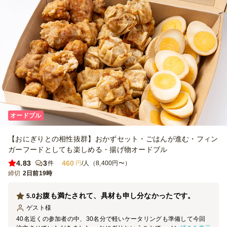
オードブル
【おにぎりとの相性抜群】おかずセット・ごはんが進む・フィン
ガーフードとしても楽しめる・揚げ物オードブル
4.83
3
460
件
円
/人（8,400円〜）
締切
2日前19時
お腹も満たされて、具材も申し分なかったです。
5.0
ゲスト
様
40名近くの参加者の中、30名分で軽いケータリングも準備して今回