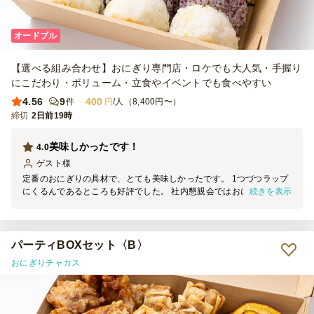
オードブル
【選べる組み合わせ】おにぎり専門店・ロケでも大人気・手握り
にこだわり・ボリューム・立食やイベントでも食べやすい
4.56
9
400
件
円
/人（8,400円〜）
締切
2日前19時
美味しかったです！
4.0
ゲスト
様
定番のおにぎりの具材で、とても美味しかったです。 1つづつラップ
続きを表示
にくるんであるところも好評でした。 社内懇親会ではおにぎりは毎
回大人気です。 もう少し、大きさが小さくてもよかったかもしれま
せん。 また利用させていただきます。
パーティBOXセット〈B〉
おにぎりチャカス