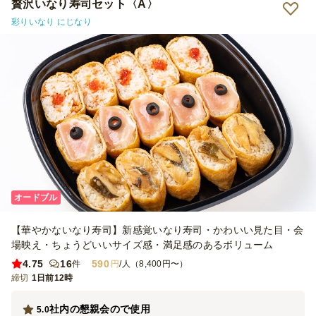
贅沢いなり寿司セット〈A〉
彩りいなり にじなり
オードブル
【華やかないなり寿司】新感覚いなり寿司・かわいい見た目・会
場映え・ちょうどいいサイズ感・満足感のあるボリューム
4.75
16
590
件
円
/人（8,400円〜）
締切
1日前12時
社内の懇親会ので使用
5.0