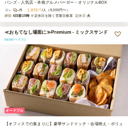
バンズ・人気店・本格グルメバーガー・オリジナルBOX
-
-
1,870
件
円
/人（9,000円〜）
締切
4日前15時
※定休日を除く営業日換算
定休日
火
≪おもてなし場面に≫Premium - ミックスサンド
base(ベイス)
オードブル
【オフィスでの集まりに】豪華サンドイッチ・会場映え・ボリュ