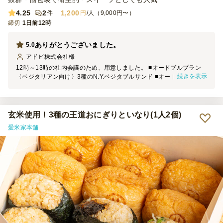
4.25
2
1,200
件
円
/人（9,000円〜）
締切
1日前12時
ありがとうございました。
5.0
アドビ株式会社
様
12時～13時の社内会議のため、用意しました。 ■オードブルプラン
続きを表示
〈ベジタリアン向け〉3種のN.Y.ベジタブルサンド ■オードブルプラ
ン 〈お肉たっぷり〉5種のN.Y.ベーグルサンドイッチ ■オードブルプ
ラン 3種のN.Y.スイーツベーグルプラン を注文させていただきまし
た。 個包装されているので、手を汚さず、食べれれて良かったで
す。 海外より、ベジタリアンのお客様がいらっしゃっており、メン
玄米使用！3種の王道おにぎりといなり(1人2個)
バーと同じものを召し上がっていただけたのが、良かったです。 急
愛米家本舗
なご依頼にも関わらず、快くご対応いただき、時間通りに納品されま
した。 ありがとうございました。