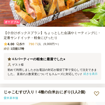
オードブル
【小分けボックスプラン】ちょっとした会議やミーティングに・
定番サンドイッチ・軽食にぴったり
4.00
5
790
件
円
/人（9,000円〜）
締切
1日前17時
パーティーの軽食に最適でした⭐︎
4.5
ゲスト
様
初めて利用しましたがお電話の対応が親切丁寧で安心して注文できま
続きを表示
した。 直前の人数変更についてもスムーズに対応していただき良か
ったです。 サンドイッチボックスをオーダーしましたが、サンドイ
ッチ自体は具のボリュームが少なかったのが少々残念でしたが美味し
くいただきました。パーティーでも個人のBOXで衛生的にお食事でき
て総合的に満足です。
じゃこむすび入り！4種の白米おにぎり(1人2個)
愛米家本舗