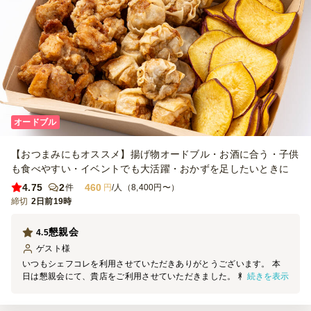
オードブル
【おつまみにもオススメ】揚げ物オードブル・お酒に合う・子供
も食べやすい・イベントでも大活躍・おかずを足したいときに
4.75
2
460
件
円
/人（8,400円〜）
締切
2日前19時
懇親会
4.5
ゲスト
様
いつもシェフコレを利用させていただきありがとうございます。 本
続きを表示
日は懇親会にて、貴店をご利用させていただきました。 料理の見た
目は素晴らしく、大変満足しております。 機会がございましたら、
ぜひまたご利用させていただきます。