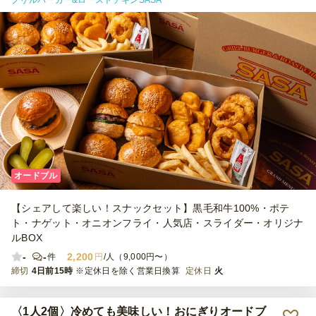
グリルバーガー&ローストチキンSASA
オードブル
【シェアして楽しい！スナックセット】黒毛和牛100%・ポテ
ト・ナゲット・オニオンフライ・人気店・スライダー・オリジナ
ルBOX
-
-
2,200
件
円
/人（9,000円〜）
締切
4日前15時
※定休日を除く営業日換算
定休日
火
〈1人2個〉冷めても美味しい！おにぎりオードブ