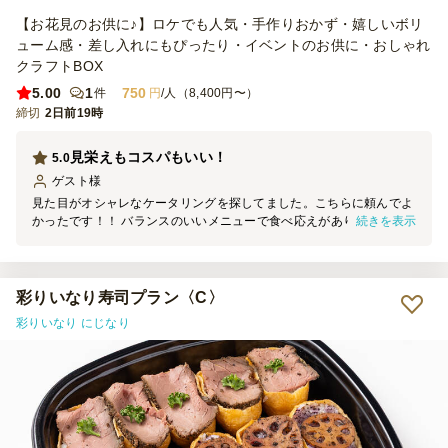
【お花見のお供に♪】ロケでも人気・手作りおかず・嬉しいボリ
ューム感・差し入れにもぴったり・イベントのお供に・おしゃれ
クラフトBOX
5.00
1
750
件
円
/人（8,400円〜）
締切
2日前19時
見栄えもコスパもいい！
5.0
ゲスト
様
見た目がオシャレなケータリングを探してました。こちらに頼んでよ
続きを表示
かったです！！ バランスのいいメニューで食べ応えがありました！
入れ物を含めて見た目が良かったので女性にも評判でした♪ またよろ
しくお願いします！
彩りいなり寿司プラン〈C〉
彩りいなり にじなり