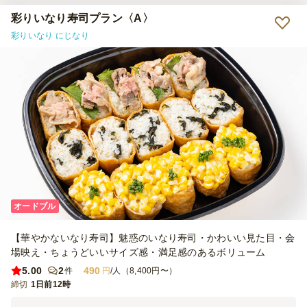
彩りいなり寿司プラン〈A〉
彩りいなり にじなり
オードブル
【華やかないなり寿司】魅惑のいなり寿司・かわいい見た目・会
場映え・ちょうどいいサイズ感・満足感のあるボリューム
5.00
2
490
件
円
/人（8,400円〜）
締切
1日前12時