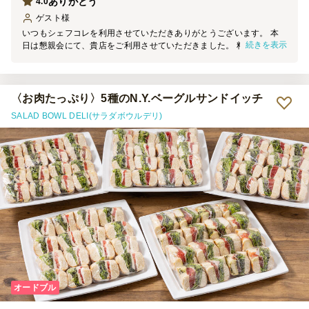
ありがとう
4.0
ゲスト
様
いつもシェフコレを利用させていただきありがとうございます。 本
続きを表示
日は懇親会にて、貴店をご利用させていただきました。 料理の見た
目は素晴らしく、大変満足しております。 機会がございましたら、
ぜひご利用させていただきます。
〈お肉たっぷり〉5種のN.Y.ベーグルサンドイッチ
SALAD BOWL DELI(サラダボウルデリ)
オードブル