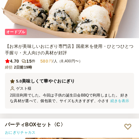
オードブル
【お米が美味しいおにぎり専門店】国産米を使用・ひとつひとつ
手握り・大人向けの具材が好評
4.70
15
580
件
円
/人（8,400円〜）
締切
2日前19時
美味しくて華やぐおにぎり
5.0
ゲスト
様
2回目利用でした。今回は子供の誕生日会BBQで利用しました。 好き
続きを表示
な具材が選べて、個包装で、サイズも大きすぎず、小さすぎずでちょ
うどよいです。味も美味しいです。 お値段もお手頃で、デリバリー
していただいて恐縮してしまいます。以前は自分でおにぎりを握って
いたこともありますが、米が熱かったり、何度も炊飯して大変だった
ので、またのパーティの際にはお願いしたいです。
パーティBOXセット〈C〉
おにぎりチャカス