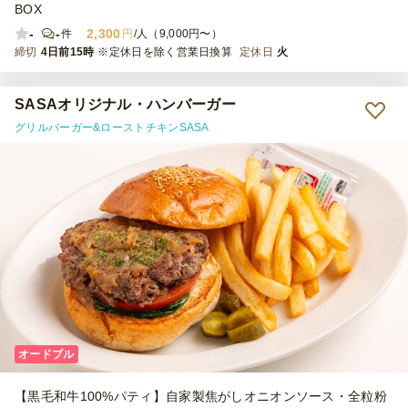
BOX
-
-
2,300
件
円
/人（9,000円〜）
締切
4日前15時
※定休日を除く営業日換算
定休日
火
SASAオリジナル・ハンバーガー
グリルバーガー&ローストチキンSASA
オードブル
【黒毛和牛100%パティ】自家製焦がしオニオンソース・全粒粉