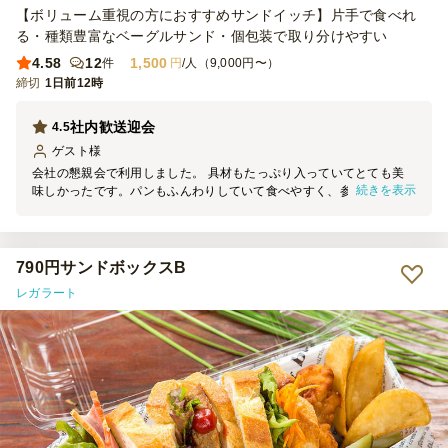
【ボリューム重視の方におすすめサンドイッチ】片手で食べれ
る・種類豊富なベーグルサンド・個包装で取り分けやすい
4.58
12
1,500
件
円
/人（9,000円〜）
締切
1日前12時
社内歓送迎会
4.5
ゲスト
様
会社の懇親会で利用しました。 具材もたっぷり入っていてとても美
続きを表示
味しかったです。パンもふんわりしていて食べやすく、参加者からも
好評でした。 一つひとつ食べやすいサイズだったので、立食形式で
も取りやすく、大変満足しています。また機会があれば利用したいと
思います。
790円サンドボックスB
レガラート