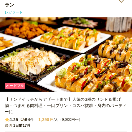
像していたよりしっかりした大きさで、十分なボリュームがありまし
ラン
た。 シェフコレさんでは毎回、実物を見ないまま注文するので届く
レガラート
まで少しドキドキするのですが、今回は大当たりでした！ 社内でも
とても好評だったので、ぜひまた利用させていただきたいと思いま
す。ありがとうございました！
オードブル
【サンドイッチからデザートまで】人気の3種のサンド＆揚げ
物・つまめる肉料理・一口プリン・コスパ抜群・身内のパーティ
ーに
4.25
94
1,390
件
円
/人（9,000円〜）
締切
1日前17時