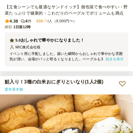
【立食シーンでも最適なサンドイッチ】個包装で食べやすい・野
菜たっぷりで健康的・こわだりのベーグルでボリュームも満点
4.38
4
990
件
円
/人（9,000円〜）
締切
1日前12時
おしゃれで華やかになりました！
5.0
MIC株式会社
様
イベント用に手配しました。届いた瞬間からおしゃれで華やかな雰囲
続きを表示
気が漂い、会場がパッと明るくなりました。ベーグルも3種類が用意
されているのは非常に贅沢感があり、選ぶ楽しさもあってゲストに大
満足してもらえました。また、一つひとつが個包装なのも、配りやす
くテーブルがなくても食べれて本当にありがたい仕様です。センスの
良さと安心感を両立できる、幹事としても一押しのケータリング会社
鮭入り！3種の白米おにぎりといなり(1人2個)
さんです！
愛米家本舗