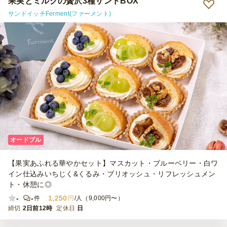
果実とミルクの贅沢3種サンドBOX
サンドイッチFerment(ファーメント)
オードブル
【果実あふれる華やかセット】マスカット・ブルーベリー・白ワ
イン仕込みいちじく&くるみ・ブリオッシュ・リフレッシュメン
ト・休憩に◎
-
-
1,250
件
円
/人（9,000円〜）
締切
2日前12時
定休日
日