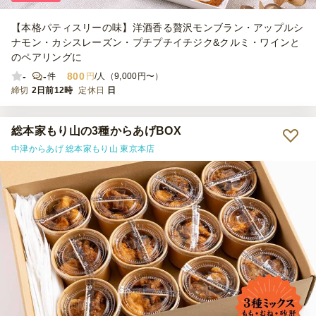
【本格パティスリーの味】洋酒香る贅沢モンブラン・アップルシ
ナモン・カシスレーズン・プチプチイチジク&クルミ・ワインと
のペアリングに
-
-
800
件
円
/人（9,000円〜）
締切
2日前12時
定休日
日
総本家もり山の3種からあげBOX
中津からあげ 総本家もり山 東京本店