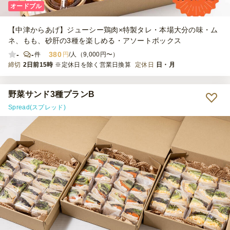
オードブル
【中津からあげ】ジューシー鶏肉×特製タレ・本場大分の味・ム
ネ、もも、砂肝の3種を楽しめる・アソートボックス
-
-
380
件
円
/人（9,000円〜）
締切
2日前15時
※定休日を除く営業日換算
定休日
日・月
野菜サンド3種プランB
Spread(スプレッド)