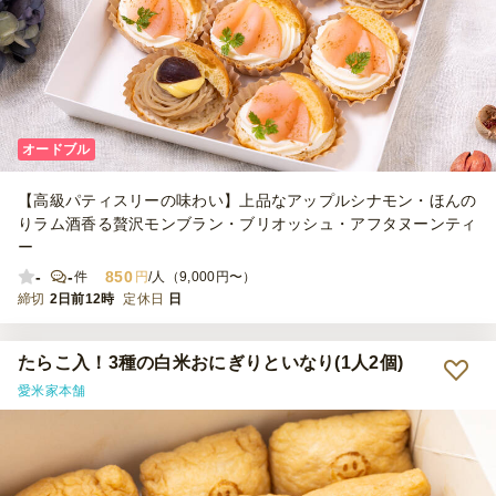
オードブル
【高級パティスリーの味わい】上品なアップルシナモン・ほんの
りラム酒香る贅沢モンブラン・ブリオッシュ・アフタヌーンティ
ー
-
-
850
件
円
/人（9,000円〜）
締切
2日前12時
定休日
日
たらこ入！3種の白米おにぎりといなり(1人2個)
愛米家本舗