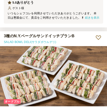
ありがとう
5.0
ゲスト
様
いつもシェフコレを利用させていただきありがとうございます。 本
続きを表示
日は懇親会にて、貴店をご利用させていただきました。 料理の見た
目は素晴らしく、大変満足しております。 機会がございましたら、
ぜひまたご利用させていただきます。
3種のN.Y.ベーグルサンドイッチプランB
SALAD BOWL DELI(サラダボウルデリ)
オードブル