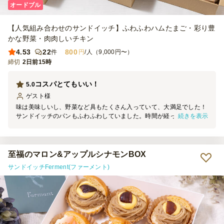
オードブル
【人気組み合わせのサンドイッチ】ふわふわハムたまご・彩り豊
かな野菜・肉肉しいチキン
4.53
22
800
件
円
/人（9,000円〜）
締切
2日前15時
コスパとてもいい！
5.0
ゲスト
様
味は美味しいし、野菜など具もたくさん入っていて、大満足でした！
続きを表示
サンドイッチのパンもふわふわしていました。時間が経ってもしなら
ず、一個ずつ小分けにしてあったので残ってもみんな持ち帰りやすか
ったです。 機会がありましたらまたよろしくお願いします。
至福のマロン&アップルシナモンBOX
サンドイッチFerment(ファーメント)