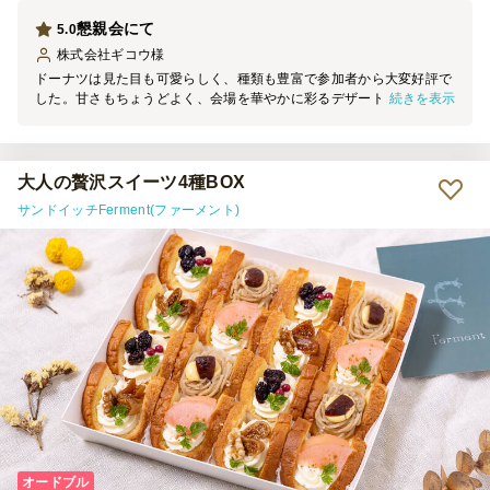
懇親会にて
5.0
株式会社ギコウ
様
ドーナツは見た目も可愛らしく、種類も豊富で参加者から大変好評で
続きを表示
した。甘さもちょうどよく、会場を華やかに彩るデザートとして楽し
めました。写真は皆で美味しくいただいた後に撮影しましたが、人気
ぶりが伝わる一枚になりました。
大人の贅沢スイーツ4種BOX
サンドイッチFerment(ファーメント)
オードブル