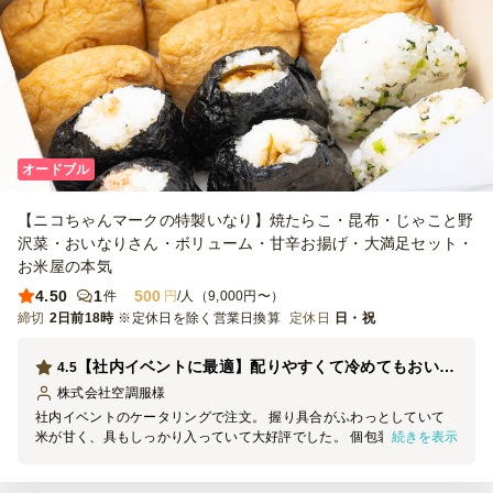
オードブル
【ニコちゃんマークの特製いなり】焼たらこ・昆布・じゃこと野
沢菜・おいなりさん・ボリューム・甘辛お揚げ・大満足セット・
お米屋の本気
4.50
1
500
件
円
/人（9,000円〜）
締切
2日前18時
※定休日を除く営業日換算
定休日
日・祝
【社内イベントに最適】配りやすくて冷めてもおいしいおにぎりケータリング
4.5
株式会社空調服
様
社内イベントのケータリングで注文。 握り具合がふわっとしていて
続きを表示
米が甘く、具もしっかり入っていて大好評でした。 個包装で配りや
すく、時間通りの納品も助かりました。また頼みます！