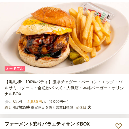
オードブル
【黒毛和牛100%パティ】濃厚チェダー・ベーコン・エッグ・バ
ルサミコソース・全粒粉バンズ・人気店・本格バーガー・オリジ
ナルBOX
-
-
2,530
件
円
/人（9,000円〜）
締切
4日前15時
※定休日を除く営業日換算
定休日
火
ファーメント彩りバラエティサンドBOX