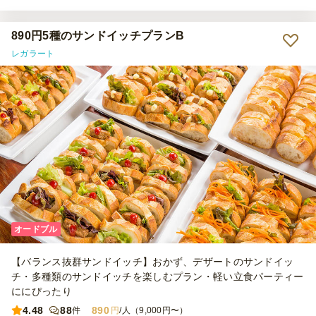
ったです。会場の人たちにも好評でした。全種類食べたいくらいでし
たが独り占めはできないので遠慮しましたが。しかしどの具材もおし
ゃれでした。また注文したいです。
890円5種のサンドイッチプランB
レガラート
オードブル
【バランス抜群サンドイッチ】おかず、デザートのサンドイッ
チ・多種類のサンドイッチを楽しむプラン・軽い立食パーティー
ににぴったり
4.48
88
890
件
円
/人（9,000円〜）