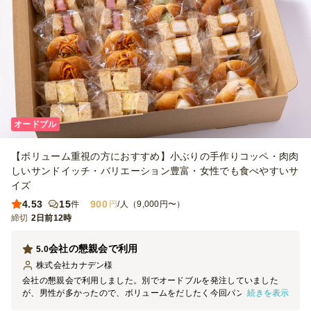
オードブル
【ボリューム重視の方におすすめ】小ぶりの手作りコッペ・肉肉
しいサンドイッチ・バリエーション豊富・女性でも食べやすいサ
イズ
4.53
15
900
件
円
/人（9,000円〜）
締切
2日前12時
会社の懇親会で利用
5.0
株式会社カナデン
様
会社の懇親会で利用しました。別でオードブルを発注していました
続きを表示
が、男性が多かったので、ボリュームをだしたく今回パンを追加で手
配しました。色々な種類があって、どれも凝っていてとてもおいしか