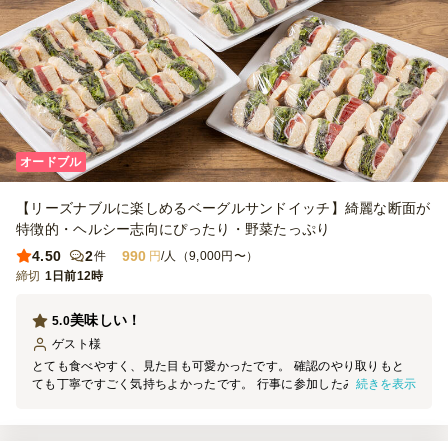
オードブル
【リーズナブルに楽しめるベーグルサンドイッチ】綺麗な断面が
特徴的・ヘルシー志向にぴったり・野菜たっぷり
4.50
2
990
件
円
/人（9,000円〜）
締切
1日前12時
美味しい！
5.0
ゲスト
様
とても食べやすく、見た目も可愛かったです。 確認のやり取りもと
続きを表示
ても丁寧ですごく気持ちよかったです。 行事に参加したみんなか
ら、どこの？と、たくさん聞かれました！ ひとつひとつ個別ラッピ
ングしてあるので余っても持ち帰りやすかったです。 また是非よろ
しくお願いします。