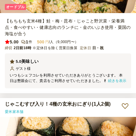
オードブル
【もちもち玄米4種】鮭・梅・昆布・じゃこと野沢菜・栄養満
点・食べやすい・健康志向のランチに・金のいぶき使用・粟国の
海塩が合う
5.00
1
500
件
円
/人（9,000円〜）
締切
2日前18時
※定休日を除く営業日換算
定休日
日・祝
美味しい
5.0
ゲスト
様
いつもシェフコレを利用させていただきありがとうございます。 本
続きを表示
日は懇親会にて、貴店をご利用させていただきました。 料理の見た
目は素晴らしく、大変満足しております。 機会がございましたら、
ぜひまたご利用させていただきます。
じゃこむすび入り！4種の玄米おにぎり(1人2個)
愛米家本舗