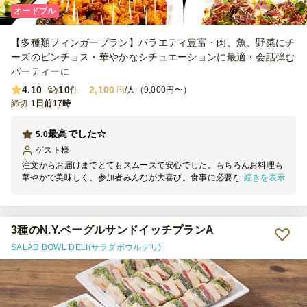
オードブル
【多種類フィンガープラン】バラエティ豊富・肉、魚、野菜にチ
ーズのピンチョス・華やかなシチュエーションに最適・会話弾む
パーティーに
4.10
10
2,100
件
円
/人（9,000円〜）
締切
1日前17時
最高でした☆
5.0
ゲスト
様
注文からお届けまでとてもスムーズで安心でした。もちろんお料理も
続きを表示
華やかで美味しく、参加者みんなが大喜び。食事に必要なスプーンや
おしぼり等も予備の分まで添えていただき、行き届いたサービスに大
満足！是非また利用したいと思えるクオリティです。
3種のN.Y.ベーグルサンドイッチプランA
SALAD BOWL DELI(サラダボウルデリ)