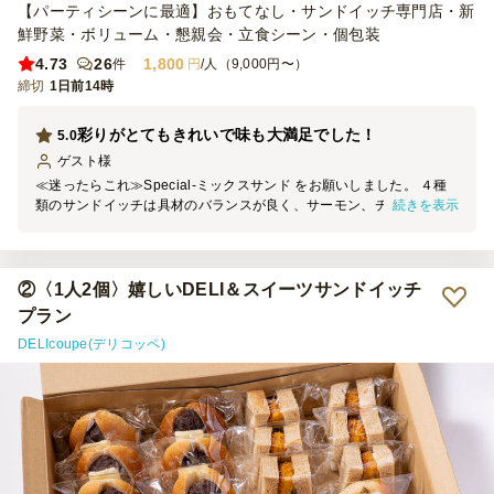
【パーティシーンに最適】おもてなし・サンドイッチ専門店・新
鮮野菜・ボリューム・懇親会・立食シーン・個包装
4.73
26
1,800
件
円
/人（9,000円〜）
締切
1日前14時
彩りがとてもきれいで味も大満足でした！
5.0
ゲスト
様
≪迷ったらこれ≫Special‐ミックスサンド をお願いしました。 ４種
続きを表示
類のサンドイッチは具材のバランスが良く、サーモン、チキン、ハム
にしっかり野菜も入っており、パンそのものもしっとりしていてボリ
ュームもありました。個包装になっているので持ち運びしやすく、会
場内を移動する立食スタイルにも合っていました。過去に３店舗ほど
でサンドイッチを注文して、どれも美味しかったのですが、こちらが
②〈1人2個〉嬉しいDELI＆スイーツサンドイッチ
特に満足度が高かったです。また機会がありましたらお願いしたいと
プラン
思います。
DELIcoupe(デリコッペ)