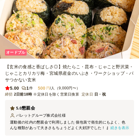
オードブル
【玄米の食感と香ばしさ◎】焼たらこ・昆布・じゃこと野沢菜・
じゃことカリカリ梅・宮城県産金のいぶき・ワークショップ・パ
サつかない玄米
5.00
1
500
件
円
/人（9,000円〜）
締切
2日前18時
※定休日を除く営業日換算
定休日
日・祝
懇親会
5.0
バレットグループ株式会社
様
運動後の社内の懇親会で利用しました 個包装で衛生的にもよく、色
続きを表示
んな種類があって大きさもちょうどよく大好評でした！ お米も固す
ぎずちょうどよかったです。コスパもよかったので大満足なので次回