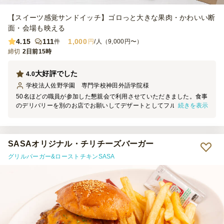
【スイーツ感覚サンドイッチ】ゴロっと大きな果肉・かわいい断
面・会場も映える
4.15
111
1,000
件
円
/人（9,000円〜）
締切
2日前15時
大好評でした
4.0
学校法人佐野学園 専門学校神田外語学院
様
50名ほどの職員が参加した懇親会で利用させていただきました。食事
続きを表示
のデリバリーを別のお店でお願いしてデザートとしてフルーツサンド
をお願いしました。個包装で手に取りやすく、老若男女すべての人が
複数持って行っていたようです。もう少し多めにしておけばよかった
です。
SASAオリジナル・チリチーズバーガー
グリルバーガー&ローストチキンSASA