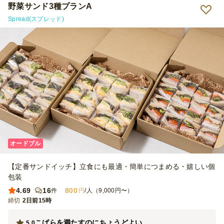
野菜サンド3種プランA
Spread(スプレッド)
オードブル
【定番サンドイッチ】立食にも最適・簡単につまめる・嬉しい個
包装
4.69
16
800
件
円
/人（9,000円〜）
締切
2日前15時
こばらを満たすのにちょうどよい
5.0