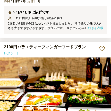
締切
1日前17時
定休日
月
おいしさは抜群です
5.0
一般社団法人 科学技術と経済の会
様
2回目の利用で今回もおむすびを注文しました。 期待通りの味で大き
続きを表示
さも大きすぎず小さすぎず丁度良いです。 今までいろんなおにぎり
を食べましたが、こちらのおむすびは最高だと思います。 ただ昨今
の情勢もあってか、少々お高くなったのは残念なところです。
2100円バラエティーフィンガーフードプラン
レガラート