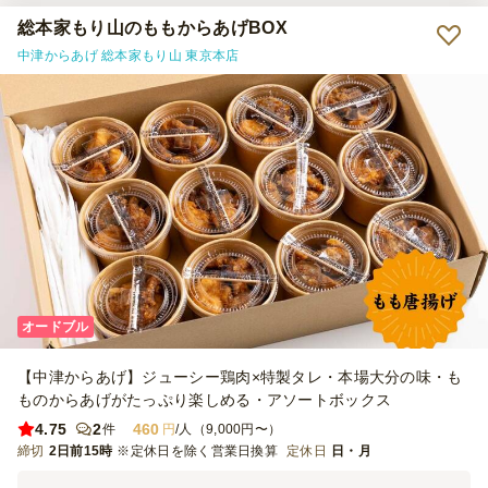
総本家もり山のももからあげBOX
中津からあげ 総本家もり山 東京本店
オードブル
【中津からあげ】ジューシー鶏肉×特製タレ・本場大分の味・も
ものからあげがたっぷり楽しめる・アソートボックス
4.75
2
460
件
円
/人（9,000円〜）
締切
2日前15時
※定休日を除く営業日換算
定休日
日・月