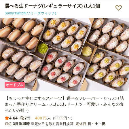
選べる生ドーナツ(レギュラーサイズ) /1人1個
Somy'sWitch(ソミーズウィッチ)
オードブル
【ちょっと幸せにするスイーツ】選べるフレーバー・たっぷり詰
まった手作りクリーム・ふわふわドーナツ・可愛い・みんなの食
べたいが叶う
4.64
7
400
件
円
/人（9,000円〜）
締切
3日前15時
※定休日を除く営業日換算
定休日
日・土・祝