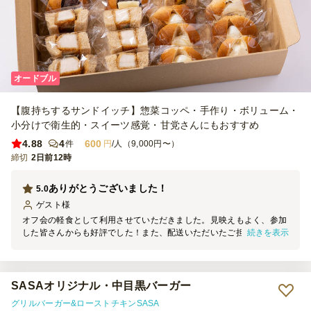
オードブル
【腹持ちするサンドイッチ】惣菜コッペ・手作り・ボリューム・
小分けで衛生的・スイーツ感覚・甘党さんにもおすすめ
4.88
4
600
件
円
/人（9,000円〜）
締切
2日前12時
ありがとうございました！
5.0
ゲスト
様
オフ会の軽食として利用させていただきました。見映えもよく、参加
続きを表示
した皆さんからも好評でした！また、配送いただいたご担当の方も優
しく、丁寧に対応してくださりありがとうございました。 また利用
させていただきます！
SASAオリジナル・中目黒バーガー
グリルバーガー&ローストチキンSASA