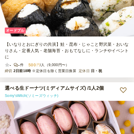
オードブル
【いなりとおにぎりの共演】鮭・昆布・じゃこと野沢菜・おいな
りさん・定番人気・老舗海苔・おもてなしに・ランチやイベント
に
-
-
500
件
円
/人（9,000円〜）
締切
2日前18時
※定休日を除く営業日換算
定休日
日・祝
選べる生ドーナツ(ミディアムサイズ) /1人2個
Somy'sWitch(ソミーズウィッチ)