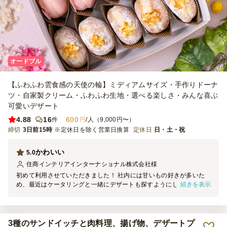
オードブル
【ふわふわ雲食感の天使の輪】ミディアムサイズ・手作りドーナ
ツ・自家製クリーム・ふわふわ生地・選べる楽しさ・みんな喜ぶ
可愛いデザート
4.88
16
600
件
円
/人（9,000円〜）
締切
3日前15時
※定休日を除く営業日換算
定休日
日・土・祝
かわいい
5.0
住商インテリアインターナショナル株式会社
様
初めて利用させていただきました！ 社内には甘いもの好きが多いた
続きを表示
め、最近はケータリングと一緒にデザートも探すようにしています。
そんな中でこちらを見つけ、今回初めて注文しました。 箱を開けた
瞬間、みんなが「かわいい！」と興味津々。そのまま一口食べると、
「おいしい！」と大好評でした！ もちもち・ふわふわの食感で、見
た目だけでなく味も大満足。サイズはミディアムを選びましたが、想
3種のサンドイッチと肉料理、揚げ物、デザートプ