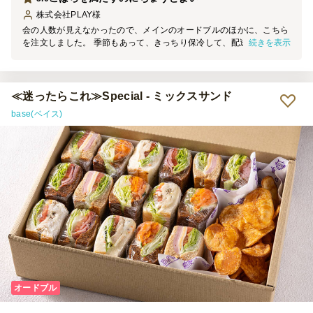
株式会社PLAY
様
会の人数が見えなかったので、メインのオードブルのほかに、こちら
続きを表示
を注文しました。 季節もあって、きっちり保冷して、配送いただき
ました。 一個一個がボリュームがあり、パンも具材もとてもおいし
かったです。 個包装してあるので、テーブルに並べるのも楽です
し、安全性も高いと思います。
≪迷ったらこれ≫Special - ミックスサンド
base(ベイス)
オードブル