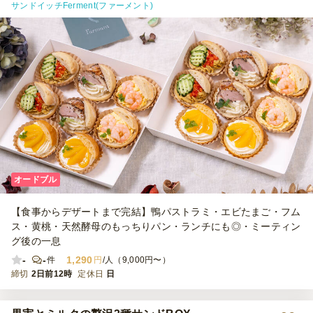
サンドイッチFerment(ファーメント)
オードブル
【食事からデザートまで完結】鴨パストラミ・エビたまご・フム
ス・黄桃・天然酵母のもっちりパン・ランチにも◎・ミーティン
グ後の一息
-
-
1,290
件
円
/人（9,000円〜）
締切
2日前12時
定休日
日