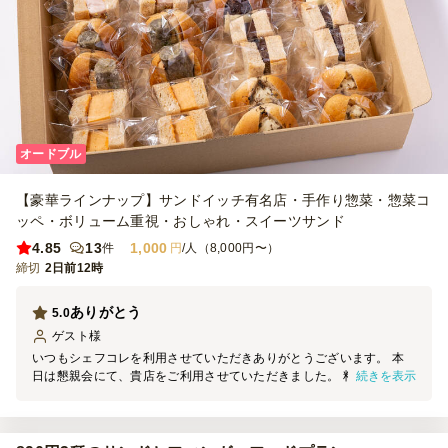
オードブル
【豪華ラインナップ】サンドイッチ有名店・手作り惣菜・惣菜コ
ッペ・ボリューム重視・おしゃれ・スイーツサンド
4.85
13
1,000
件
円
/人（8,000円〜）
締切
2日前12時
ありがとう
5.0
ゲスト
様
いつもシェフコレを利用させていただきありがとうございます。 本
続きを表示
日は懇親会にて、貴店をご利用させていただきました。 料理の見た
目は素晴らしく、大変満足しております。 機会がございましたら、
ぜひご利用させていただきます。