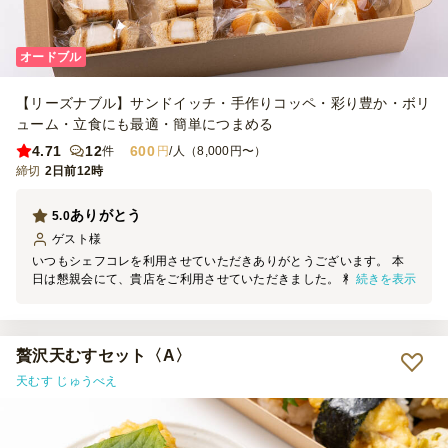
オードブル
【リーズナブル】サンドイッチ・手作りコッペ・彩り豊か・ボリ
ューム・立食にも最適・簡単につまめる
4.71
12
600
件
円
/人（8,000円〜）
締切
2日前12時
ありがとう
5.0
ゲスト
様
いつもシェフコレを利用させていただきありがとうございます。 本
続きを表示
日は懇親会にて、貴店をご利用させていただきました。 料理の見た
目は素晴らしく、大変満足しております。 機会がございましたら、
ぜひまたご利用させていただきます。
贅沢天むすセット〈A〉
天むす じゅうべえ