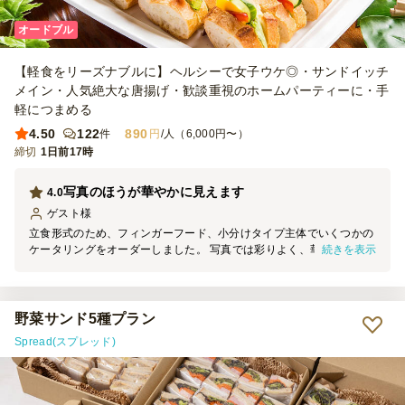
オードブル
【軽食をリーズナブルに】ヘルシーで女子ウケ◎・サンドイッチ
メイン・人気絶大な唐揚げ・歓談重視のホームパーティーに・手
軽につまめる
4.50
122
890
件
円
/人（6,000円〜）
締切
1日前17時
写真のほうが華やかに見えます
4.0
ゲスト
様
立食形式のため、フィンガーフード、小分けタイプ主体でいくつかの
続きを表示
ケータリングをオーダーしました。 写真では彩りよく、華やかに見
えましたが、実際は野菜のカラーもあまり目立たず、少し控えめだっ
た印象です。 また、からあげは冷凍食品を揚げた感じが出ていて若
干残念な感じでした、そしてポテトが多すぎました。 単価が控えめ
ではあるのですが、内容のバランス（ポテトはかなり残りました）は
野菜サンド5種プラン
工夫の余地があるかもしれません。 これからオーダーされる方は、
Spread(スプレッド)
ポテトがかなり多いことを念頭にメニューを選んでいただくと失敗が
少ないかもしれません。 何品かいただきましたが味付け自体は良か
ったと思います。 小分けに際して、使い捨てトングがついているお
店もあるのですが、こちらは付属がなく、手で取り分ける形になった