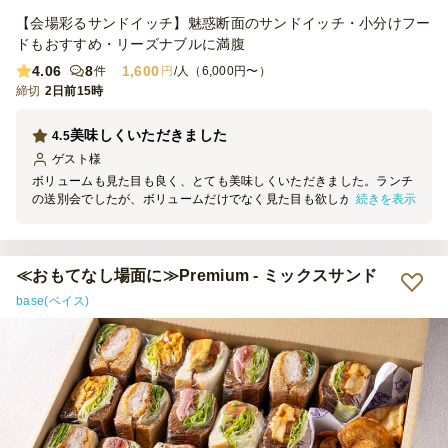
【会場彩るサンドイッチ】魅惑断面のサンドイッチ・小分けフー
ドもおすすめ・リーズナブルに満腹
4.06
8
1,600
件
円
/人（6,000円〜）
締切
2日前15時
美味しくいただきました
4.5
ゲスト
様
ボリュームも見た目も良く、とても美味しくいただきました。ランチ
続きを表示
の送別会でしたが、ボリュームだけでなく見た目も欲しかったので、
ピクルスがあることは見た目が少しでも華やかで良かったです
≪おもてなし場面に≫Premium - ミックスサンド
base(ベイス)