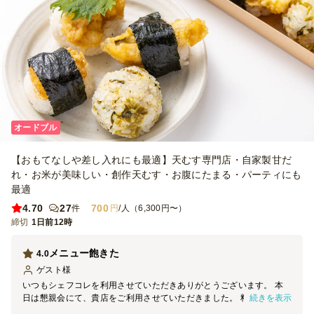
オードブル
【おもてなしや差し入れにも最適】天むす専門店・自家製甘だ
れ・お米が美味しい・創作天むす・お腹にたまる・パーティにも
最適
4.70
27
700
件
円
/人（6,300円〜）
締切
1日前12時
メニュー飽きた
4.0
ゲスト
様
いつもシェフコレを利用させていただきありがとうございます。 本
続きを表示
日は懇親会にて、貴店をご利用させていただきました。 料理の見た
目は素晴らしく、大変満足しております。 機会がございましたら、