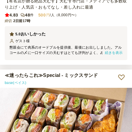
【有名店が贈る絶品天むす】天むす専門店・メディアでも多数取
り上げ・人気店・おもてなし・差し入れに最適
4.83
48
500
件
円
/人（8,000円〜）
締切
2日前17時
おいしかった
5.0
ゲスト
様
懇親会にて肉系のオードブルを提供後、最後にお出ししました。アル
続きを表示
コールの〆に一口サイズの天むすはとても評判がよく、みなさま喜ん
でおられました。お味もとてもおいしかったです。ありがとうござい
ました。
≪迷ったらこれ≫Special - ミックスサンド
base(ベイス)