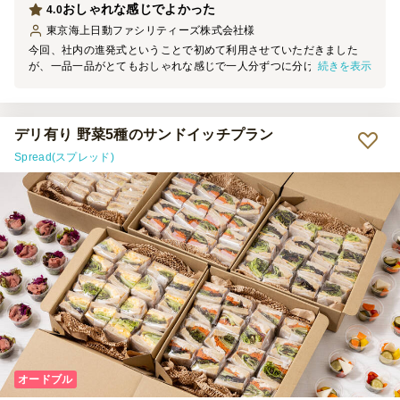
おしゃれな感じでよかった
4.0
東京海上日動ファシリティーズ株式会社
様
今回、社内の進発式ということで初めて利用させていただきました
続きを表示
が、一品一品がとてもおしゃれな感じで一人分ずつに分けてあるのが
とてもよく、よくある一皿のオードブルより断然よかったです。味も
大変おいしく、また利用させていただきます。
デリ有り 野菜5種のサンドイッチプラン
Spread(スプレッド)
オードブル