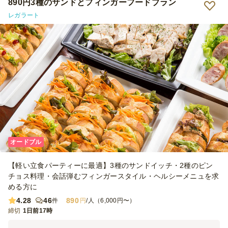
890円3種のサンドとフィンガーフードプラン
レガラート
オードブル
【軽い立食パーティーに最適】3種のサンドイッチ・2種のピン
チョス料理・会話弾むフィンガースタイル・ヘルシーメニュを求
める方に
4.28
46
890
件
円
/人（6,000円〜）
締切
1日前17時