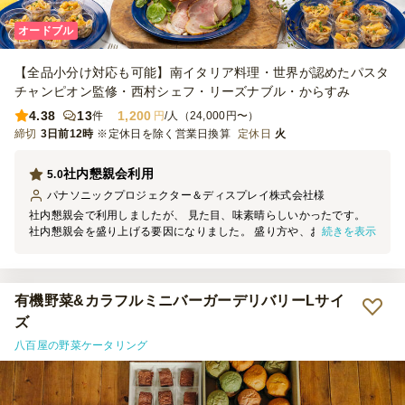
オードブル
【全品小分け対応も可能】南イタリア料理・世界が認めたパスタ
チャンピオン監修・西村シェフ・リーズナブル・からすみ
4.38
13
1,200
件
円
/人（24,000円〜）
締切
3日前12時
※定休日を除く営業日換算
定休日
火
社内懇親会利用
5.0
パナソニックプロジェクター＆ディスプレイ株式会社
様
社内懇親会で利用しましたが、 見た目、味素晴らしいかったです。
続きを表示
社内懇親会を盛り上げる要因になりました。 盛り方や、お皿もお洒
落で見栄えも とても良かったです。また利用したいと思います。
有機野菜&カラフルミニバーガーデリバリーLサイ
ズ
八百屋の野菜ケータリング