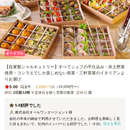
オードブル
【自家製シャルキュトリー】すべてシェフの手仕込み・赤土野菜
使用・コシラエでしか楽しめない前菜・三軒茶屋のイタリアンよ
りお届け
5.00
1
2,000
件
円
/人（24,000円〜）
締切
2日前12時
※定休日を除く営業日換算
定休日
日
好評でした
5.0
株式会社オールワンエージェント
様
会社の年末の納会で利用させていただきました。お料理も美味しく見
続きを表示
た目もきれいで、社内のメンバーにも好評でした！ 小分けにされて
いる点も皆が取りやすくて、かなりポイントが高かったです。ぜひま