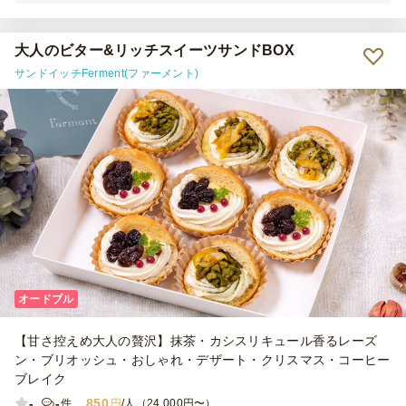
たお願いしたいと思います！
大人のビター&リッチスイーツサンドBOX
サンドイッチFerment(ファーメント)
オードブル
【甘さ控えめ大人の贅沢】抹茶・カシスリキュール香るレーズ
ン・ブリオッシュ・おしゃれ・デザート・クリスマス・コーヒー
ブレイク
-
-
850
件
円
/人（24,000円〜）