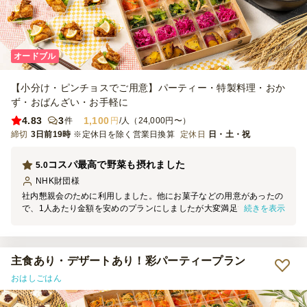
オードブル
【小分け・ピンチョスでご用意】パーティー・特製料理・おか
ず・おばんざい・お手軽に
4.83
3
1,100
件
円
/人（24,000円〜）
締切
3日前19時
※定休日を除く営業日換算
定休日
日・土・祝
コスパ最高で野菜も摂れました
5.0
NHK財団
様
社内懇親会のために利用しました。他にお菓子などの用意があったの
続きを表示
で、1人あたり金額を安めのプランにしましたが大変満足です。野菜
が多く、厚揚げを使ったメニューもあり、女性向けだと感じました。
見映え、受け取り等もスムーズでした。
主食あり・デザートあり！彩パーティープラン
おはしごはん