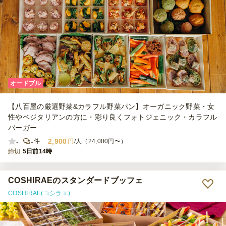
オードブル
【八百屋の厳選野菜&カラフル野菜パン】オーガニック野菜・女
性やベジタリアンの方に・彩り良くフォトジェニック・カラフル
バーガー
-
-
2,900
件
円
/人（24,000円〜）
締切
5日前14時
COSHIRAEのスタンダードブッフェ
COSHIRAE(コシラエ)