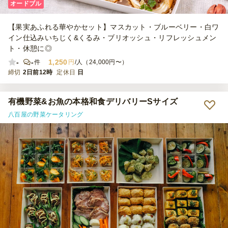
オードブル
【果実あふれる華やかセット】マスカット・ブルーベリー・白ワ
イン仕込みいちじく&くるみ・ブリオッシュ・リフレッシュメン
ト・休憩に◎
-
-
1,250
件
円
/人（24,000円〜）
締切
2日前12時
定休日
日
有機野菜&お魚の本格和食デリバリーSサイズ
八百屋の野菜ケータリング