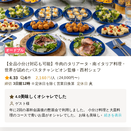
オードブル
【全品小分け対応も可能】牛肉のタリアータ・南イタリア料理・
世界が認めたパスタチャンピオン監修・西村シェフ
4.33
6
2,160
件
円
/人（24,000円〜）
締切
3日前12時
※定休日を除く営業日換算
定休日
火
美味しくオシャレでした
4.0
ゲスト
様
年に2回の基幹会議後の懇親会で利用しました。 小分け料理と大皿料
続きを表示
理のコースで青いお皿がオシャレでした。 お味も美味しく好評でし
た。 大皿料理はローストビーフとローストポークで、取り分け用の
トングが付いていて助かりました。 オシャレな分、ボリュームが若