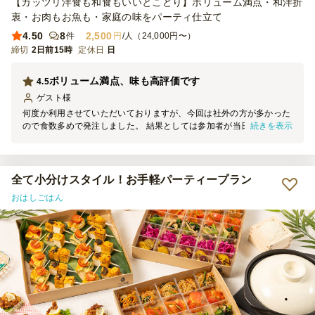
【ガッツリ洋食も和食もいいとこどり】ボリューム満点・和洋折
衷・お肉もお魚も・家庭の味をパーティ仕立て
4.50
8
2,500
件
円
/人（24,000円〜）
締切
2日前15時
定休日
日
ボリューム満点、味も高評価です
4.5
ゲスト
様
何度か利用させていただいておりますが、今回は社外の方が多かった
続きを表示
ので食数多めで発注しました。 結果としては参加者が当日減りまし
て少しロスを出してしまい、大変申し訳なく思っております。 ただ
変わらず味は高評価ですので、次回もぜひ利用させていただきたいと
思っております。 次回は発注数量に注意したいと思います・・
全て小分けスタイル！お手軽パーティープラン
おはしごはん