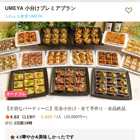
UMEYA 小分けプレミアプラン
ふれんち食堂 UMEYA
オードブル
【大切なパーティーに】完全小分け・全て手作り・全品絶品
4.63
19
3,600
件
円
/人（24,000円〜）
締切
2日前18時
華やか&美味しかったです
4.5