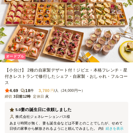
オードブル
【小分け】 2種の自家製デザート付！ジビエ・本格フレンチ・星
付きレストランで修行したシェフ・自家製・おしゃれ・フルコー
ス
4.69
18
3,780
件
円
/人（24,000円〜）
締切
3日前12時
定休日
火
妻の誕生日に依頼しました
5.0
株式会社ジェネレーションパス
様
あまり時間が無く、妻も誕生会などは不要とのことでしたが、せめて
続きを表示
日頃の家事から解放されるようにと頼んでみました。 内容は小分け