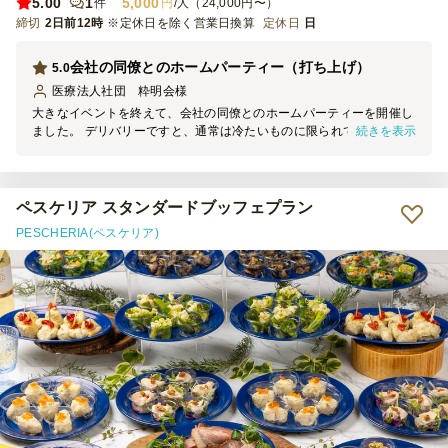
5.00
1
5,000
件
円
/人（24,000円〜）
締切
2日前12時
※定休日を除く営業日換算
定休日
日
会社の同僚とのホームパーティー（打ち上げ）
5.0
医療法人社団 粋明会
様
大きなイベントを終えて、会社の同僚とのホームパーティーを開催し
続きを表示
ました。 デリバリーですと、通常は冷たいものに限られてしまいま
すが、今回の内容には温かいお料理が2品も含まれており、それがと
ても嬉しかったです。 外食ですと高価なアルコール類で高額となり
がちですが、ホームパーティーですとアルコール類の負担が少なく、
その分お料理にかけられる金額が増やせるのも魅力的です。
ペスケリア スタンダードブッフェプラン
PESCHERIA(ペスケリア)