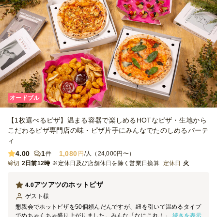
オードブル
【1枚選べるピザ】温まる容器で楽しめるHOTなピザ・生地から
こだわるピザ専門店の味・ピザ片手にみんなでたのしめるパーテ
ィ
4.00
1
1,080
件
円
/人（24,000円〜）
締切
2日前12時
※定休日及び店舗休日を除く営業日換算
定休日
火
アツアツのホットピザ
4.0
ゲスト
様
懇親会でホットピザを50個頼んだんですが、紐を引いて温めるタイプ
続きを表示
でめちゃくちゃ盛り上がりました。みんな「なにこれ！」って楽しそ