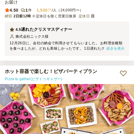
お届け
4.50
1
1,500
件
円
/人（24,000円〜）
締切
2日前12時
※定休日を除く営業日換算
定休日
日
遅れたクリスマスディナー
4.5
株式会社ニックス
様
12月26日に、会社の納会で利用させてもらいました。 お料理全種類
続きを表示
を食べましたが、どれも美味しかったです。 1日遅れたクリスマスパ
ーティーのような雰囲気も出せて 良かったです。
ホット容器で楽しむ！ピザパーティプラン
Pizza to gather(ピザトゥギャザー)