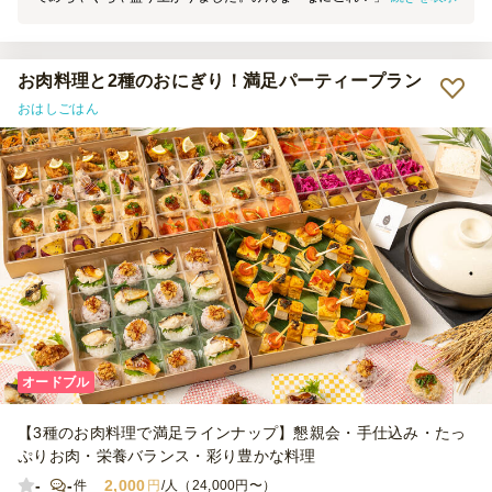
うに温めていて、出来立てみたいに熱々でおいしかったです。ただ、
1日に最大50個までしか頼めなかったのは少しだけ残念でしたが、ち
ょっとしたイベント感もあって大好評でした。
お肉料理と2種のおにぎり！満足パーティープラン
おはしごはん
オードブル
【3種のお肉料理で満足ラインナップ】懇親会・手仕込み・たっ
ぷりお肉・栄養バランス・彩り豊かな料理
-
-
2,000
件
円
/人（24,000円〜）