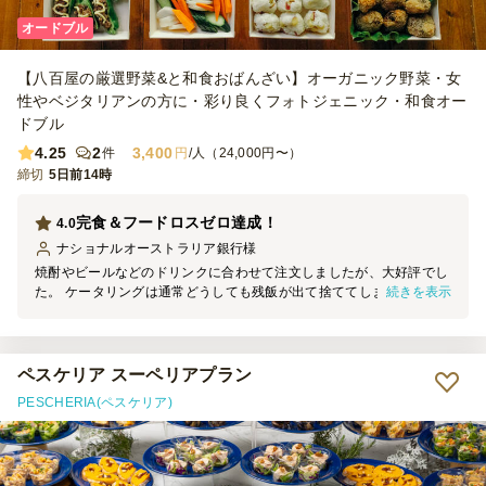
オードブル
【八百屋の厳選野菜&と和食おばんざい】オーガニック野菜・女
性やベジタリアンの方に・彩り良くフォトジェニック・和食オー
ドブル
4.25
2
3,400
件
円
/人（24,000円〜）
締切
5日前14時
完食＆フードロスゼロ達成！
4.0
ナショナルオーストラリア銀行
様
焼酎やビールなどのドリンクに合わせて注文しましたが、大好評でし
続きを表示
た。 ケータリングは通常どうしても残飯が出て捨ててしまうのです
が、今回はフードロスゼロで完食しました。 お野菜も美味しく、味
付けも優しくて多くの皆さんから美味しかった～とコメントをもらい
ました。 木製のようなプラスチックケースは見た目もおしゃれで良
かったです。ただ、同じおかずなのにプラカップに入っているものと
ペスケリア スーペリアプラン
大きな箱に混在して盛り付けてあるものがあったので、できればプラ
PESCHERIA(ペスケリア)
カップに入れる、入れないは統一してもらったほうが テーブルセッ
ティングの見た目がより綺麗になって有難いかなと思いました。