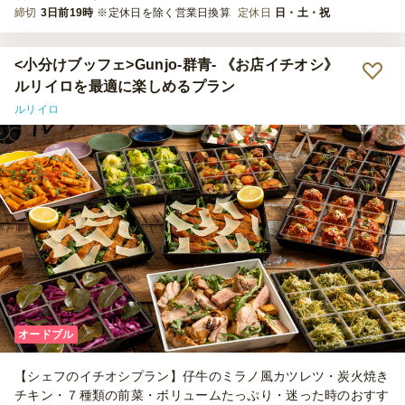
締切
3日前19時
※定休日を除く営業日換算
定休日
日・土・祝
<小分けブッフェ>Gunjo‐群青‐ 《お店イチオシ》
ルリイロを最適に楽しめるプラン
ルリイロ
オードブル
【シェフのイチオシプラン】仔牛のミラノ風カツレツ・炭火焼き
チキン・７種類の前菜・ボリュームたっぷり・迷った時のおすす