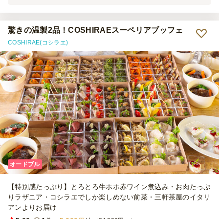
にされていて、また雰囲気も最高でした。妻からは、今まで頼んだケ
ータリングの中で一番良かったという評価をもらいとても満足です。
コスパも良いのでまた利用したいと思います。
驚きの温製2品！COSHIRAEスーペリアブッフェ
COSHIRAE(コシラエ)
オードブル
【特別感たっぷり】とろとろ牛ホホ赤ワイン煮込み・お肉たっぷ
りラザニア・コシラエでしか楽しめない前菜・三軒茶屋のイタリ
アンよりお届け