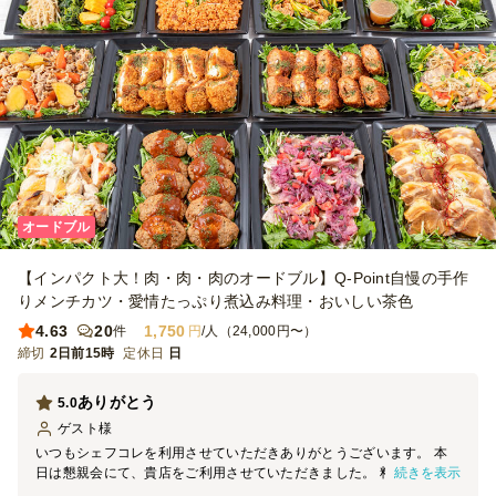
オードブル
【インパクト大！肉・肉・肉のオードブル】Q-Point自慢の手作
りメンチカツ・愛情たっぷり煮込み料理・おいしい茶色
4.63
20
1,750
件
円
/人（24,000円〜）
締切
2日前15時
定休日
日
ありがとう
5.0
ゲスト
様
いつもシェフコレを利用させていただきありがとうございます。 本
続きを表示
日は懇親会にて、貴店をご利用させていただきました。 料理の見た
目は素晴らしく、大変満足しております。 機会がございましたら、