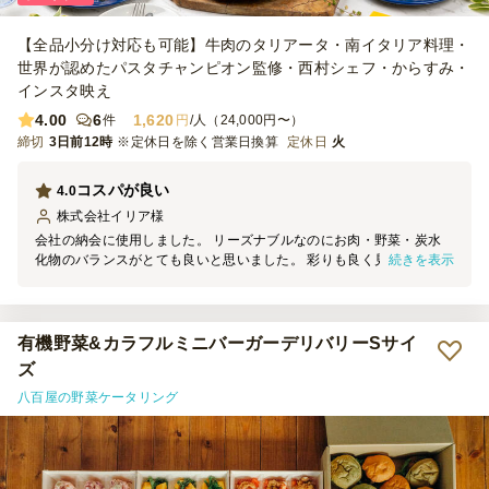
【全品小分け対応も可能】牛肉のタリアータ・南イタリア料理・
世界が認めたパスタチャンピオン監修・西村シェフ・からすみ・
インスタ映え
4.00
6
1,620
件
円
/人（24,000円〜）
締切
3日前12時
※定休日を除く営業日換算
定休日
火
コスパが良い
4.0
株式会社イリア
様
会社の納会に使用しました。 リーズナブルなのにお肉・野菜・炭水
続きを表示
化物のバランスがとても良いと思いました。 彩りも良く見栄えがす
るのと小分けになっていて便利なのとで、とても助かりました。 い
つも納会終了後に料理が結構余ってしまうのですが、今回は殆ど余ら
なかったので、出席者も満足してくれたのかなと思います。
有機野菜&カラフルミニバーガーデリバリーSサイ
ズ
八百屋の野菜ケータリング