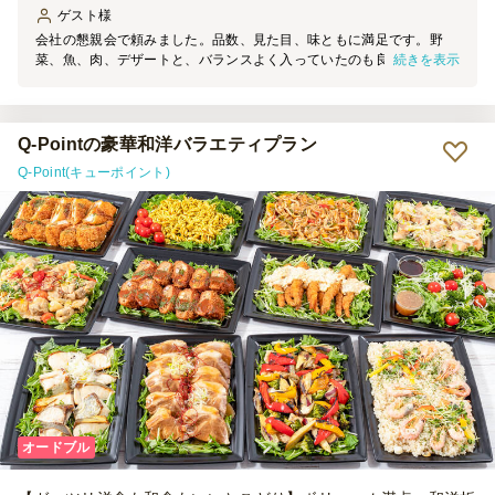
ゲスト
様
会社の懇親会で頼みました。品数、見た目、味ともに満足です。野
続きを表示
菜、魚、肉、デザートと、バランスよく入っていたのも良かったで
す。機会があればまた利用させていただきたいです。
Q-Pointの豪華和洋バラエティプラン
Q-Point(キューポイント)
オードブル