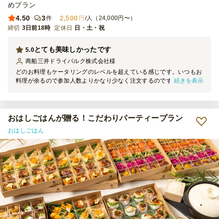
めプラン
4.50
3
2,500
件
円
/人（24,000円〜）
締切
3日前18時
定休日
日・土・祝
とても美味しかったです
5.0
商船三井ドライバルク株式会社
様
どのお料理もケータリングのレベルを超えている感じです。いつもお
続きを表示
料理が余るので参加人数よりかなり少なく注文するのですが、今回の
お料理はおいしくてほぼ完食でした。多くの懇親会参加者から「どこ
のお店？」と聞かれるほどでした。（いつも聞かれることはあまりな
いです）特にお肉が柔らかく、あっという間になくなってしまいまし
た。
おはしごはんが贈る！こだわりパーティープラン
おはしごはん