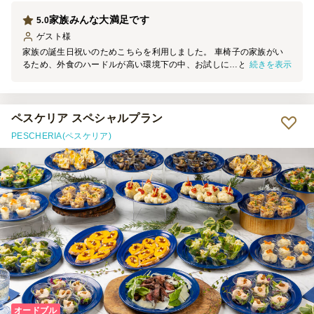
家族みんな大満足です
5.0
ゲスト
様
家族の誕生日祝いのためこちらを利用しました。 車椅子の家族がい
続きを表示
るため、外食のハードルが高い環境下の中、お試しに…と思っていた
ところ、大当たりでした！ 見た目がオシャレなことはもちろん、お
味も美味しく大変満足です。 また、利用したいと思います。
ペスケリア スペシャルプラン
PESCHERIA(ペスケリア)
オードブル