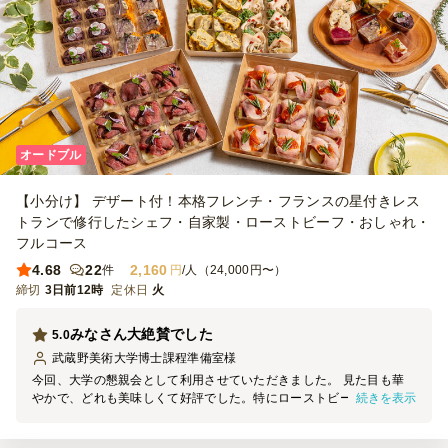
オードブル
【小分け】 デザート付！本格フレンチ・フランスの星付きレス
トランで修行したシェフ・自家製・ローストビーフ・おしゃれ・
フルコース
4.68
22
2,160
件
円
/人（24,000円〜）
締切
3日前12時
定休日
火
みなさん大絶賛でした
5.0
武蔵野美術大学博士課程準備室
様
今回、大学の懇親会として利用させていただきました。 見た目も華
続きを表示
やかで、どれも美味しくて好評でした。特にローストビーフが柔らか
くて美味でした。 小分けになっているので取りやすく、食べやすか
ったです。 次の機会にもぜひ利用したく思っております。