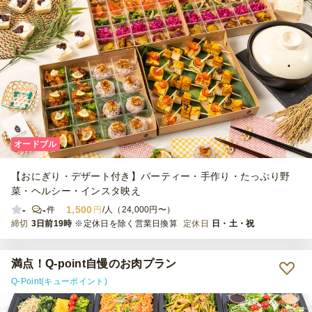
オードブル
【おにぎり・デザート付き】パーティー・手作り・たっぷり野
菜・ヘルシー・インスタ映え
-
-
1,500
件
円
/人（24,000円〜）
締切
3日前19時
※定休日を除く営業日換算
定休日
日・土・祝
満点！Q-point自慢のお肉プラン
Q-Point(キューポイント)