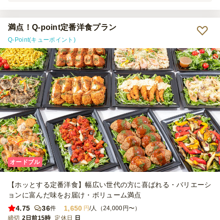
ぜひご利用させていただきます。
満点！Q-point定番洋食プラン
Q-Point(キューポイント)
オードブル
【ホッとする定番洋食】幅広い世代の方に喜ばれる・バリエーシ
ョンに富んだ味をお届け・ボリューム満点
4.75
36
1,650
件
円
/人（24,000円〜）
締切
2日前15時
定休日
日