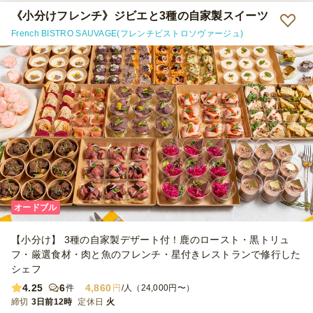
い男性には足りなかったようで、次回はもう一つ上のコースの方が良
いかなと感じました。
《小分けフレンチ》ジビエと3種の自家製スイーツ
French BISTRO SAUVAGE(フレンチビストロソヴァージュ)
オードブル
【小分け】 3種の自家製デザート付！鹿のロースト・黒トリュ
フ・厳選食材・肉と魚のフレンチ・星付きレストランで修行した
シェフ
4.25
6
4,860
件
円
/人（24,000円〜）
締切
3日前12時
定休日
火