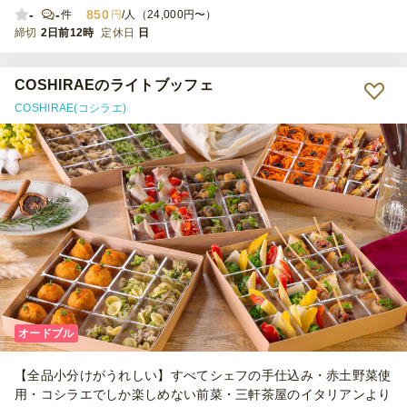
-
-
850
件
円
/人（24,000円〜）
締切
2日前12時
定休日
日
COSHIRAEのライトブッフェ
COSHIRAE(コシラエ)
オードブル
【全品小分けがうれしい】すべてシェフの手仕込み・赤土野菜使
用・コシラエでしか楽しめない前菜・三軒茶屋のイタリアンより