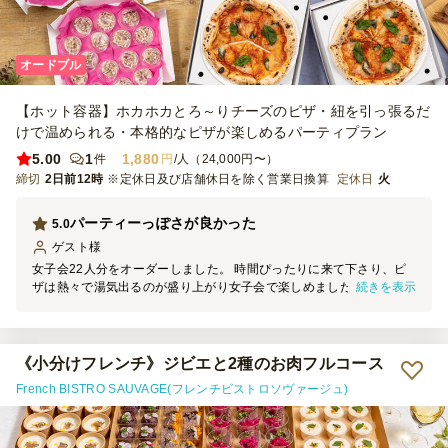
オードブル
【ホット容器】ホカホカとろ～りチーズのピザ・紐を引っ張るだ
けで温められる・本格的なピザが楽しめるパーティプラン
5.00
1
1,880
件
円
/人（24,000円〜）
締切
2日前12時
※定休日及び店舗休日を除く営業日換算
定休日
火
パーティーっぽさが良かった
5.0
ゲスト
様
女子会22人分をオーダーしました。 時間ぴったりに来て下さり、ピ
続きを表示
ザは熱々で湯気出るのが盛り上がり女子会で楽しめました^_^ このお
値段で提供下さるのはありがたすぎました！
《小分けフレンチ》ジビエと2種のお肉フルコース
French BISTRO SAUVAGE(フレンチビストロソヴァージュ)