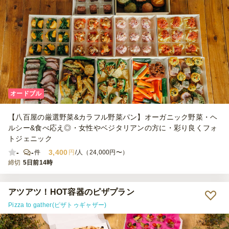
オードブル
【八百屋の厳選野菜&カラフル野菜パン】オーガニック野菜・ヘ
ルシー&食べ応え◎・女性やベジタリアンの方に・彩り良くフォ
トジェニック
-
-
3,400
件
円
/人（24,000円〜）
締切
5日前14時
アツアツ！HOT容器のピザプラン
Pizza to gather(ピザトゥギャザー)