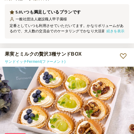
いつも満足しているプランです
5.0
一般社団法人建設職人甲子園
様
定番としていつも利用させていただいてます。かなりボリュームがあ
続きを表示
るので、大人数の交流会でのケータリングでかなり大活躍すると思い
ます。交流がメインであればピッタリ人数分でなくてもかなり数を抑
えて費用を抑えられます。
果実とミルクの贅沢3種サンドBOX
サンドイッチFerment(ファーメント)