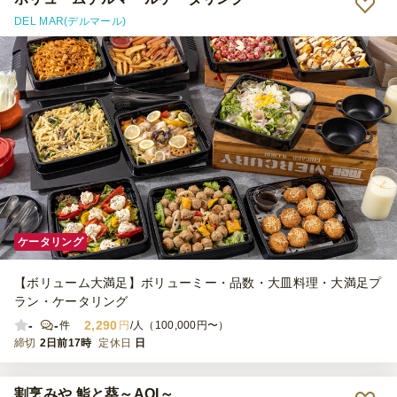
とのお声を頂いてしまったのがとても残念でした。 時間通りの配達
DEL MAR(デルマール)
でしたが２階まで配達ではなく一階の受け取りになってしまったのが
残念で評価を下げさせていただきました。 次回のイベントも「シェ
フコレ様」でお願いしたいと思います。 大変お世話になりありがと
うございました。
ケータリング
【ボリューム大満足】ボリューミー・品数・大皿料理・大満足プ
ラン・ケータリング
-
-
2,290
件
円
/人（100,000円〜）
締切
2日前17時
定休日
日
割烹みや 鮨と葵～AOI～