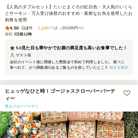
【人気のダブルセット】たいとまぐろの紅白色・大人気のいくら
とサーモン・万人受け抜群のおすすめ・新鮮なお魚を使用したお
刺身を使用
4.50
2
1,200
件
円
/人（20,000円〜）
締切
3日前12時
見た目も華やかでお腹の満足度も高いお食事でした！
5.0
ゲスト
様
会社のイベント後に開催した懇親会で初めて利用しました。 個々に
続きを表示
食べれて、かつ満腹感のあるご飯ものを探していたところ、こちらを
見つけ、見た目の華やかさとご飯の量的にもよいなと思い選びまし
た。 ご飯やジュレで味付けされていたので、そのまま食べるだけ。
美味しかったです。 ご飯部分も混ぜ飯とすし飯の2層になっていて、
最後まで飽きることなく食べれました！ 参加した社員の満足度も高
ヒュッゲなひと時！ゴージャスクローバーパーテ
く、良い会になりました！
ィー
青山クローバーデリ