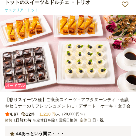
トットのスイーツ＆ドルチェ ・トリオ
オステリア・トット
オードブル
【彩りスイーツ3種】ご褒美スイーツ・アフタヌーンティ・会議
やセミナーのリフレッシュメントに・デザート・ケーキ・女子会
4.67
12
1,210
件
円
/人（20,000円〜）
締切
1日前15時
※定休日を除く営業日換算
定休日
日・祝
あっという間に・・・
4.0