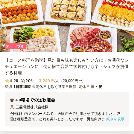
オードブル
【コース料理を満喫】見た目も味も楽しみたい方に・お洒落なシ
チュエーションに・使い捨て容器で後片付けも楽・シェフが提供
する料理
4.20
20
3,240
件
円
/人（20,000円〜）
締切
1日前15時
※定休日を除く営業日換算
定休日
日・祝
職場での送歓迎会
4.0
三菱電機株式会社
様
今回は社内メンバーのみで、送歓迎会で利用させて頂きました。 料
続きを表示
理は種類豊富で、どれも美味しかったですが、男性向けにかつ人数的
には量が少ないと感じました。 ただ、お届け際のスタッフの対応が
優しく、充実した味だったのでクォリティーは高いと思います。 あ