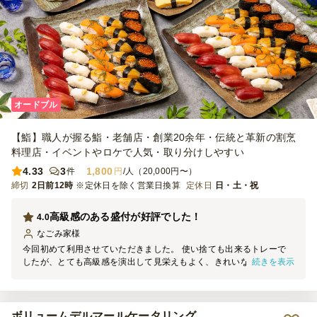
オードブル
【鮨】職人が握る鮨・老舗店・創業20余年・伝統と革新の割烹
料理店・イベントやロケで人気・取り分けしやすい
4.33
3
1,800
件
円
/人（20,000円〜）
締切
2日前12時
※定休日を除く営業日換算
定休日
日・土・祝
高級感のある盛付が好評でした！
4.0
なごみ家
様
今回初めて利用させていただきました。 使い捨ても出来るトレーで
続きを表示
したが、とても高級感を演出して見栄えもよく、きれいなトレーなの
で持ち帰って再利用させていただきました。 リーズナブルで盛付も
よく美味しかったです！ 握り寿司 各一貫ずつ8種類でまぐろ赤身・イ
カ・ サーモン・いくら・穴子・玉子・白身魚・海老 お寿司の盛付・
高級感のある見た目とネタは好評でしたが、シャリが少し硬めだった
ボリュームデルマールケータリング