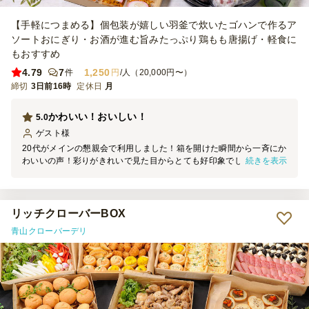
【手軽につまめる】個包装が嬉しい羽釜で炊いたゴハンで作るア
ソートおにぎり・お酒が進む旨みたっぷり鶏もも唐揚げ・軽食に
もおすすめ
4.79
7
1,250
件
円
/人（20,000円〜）
締切
3日前16時
定休日
月
かわいい！おいしい！
5.0
ゲスト
様
20代がメインの懇親会で利用しました！箱を開けた瞬間から一斉にか
続きを表示
わいいの声！彩りがきれいで見た目からとても好印象でした！見た目
だけでなく味もおいしかったので、またリピートします。
リッチクローバーBOX
青山クローバーデリ