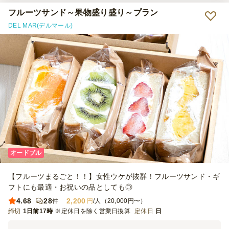
フルーツサンド～果物盛り盛り～プラン
DEL MAR(デルマール)
オードブル
【フルーツまるごと！！】女性ウケが抜群！フルーツサンド・ギ
フトにも最適・お祝いの品としても◎
4.68
28
2,200
件
円
/人（20,000円〜）
締切
1日前17時
※定休日を除く営業日換算
定休日
日