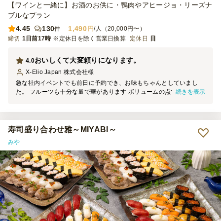
【ワインと一緒に】お酒のお供に・鴨肉やアヒージョ・リーズナ
ブルなプラン
4.45
130
1,490
件
円
/人（20,000円〜）
締切
1日前17時
※定休日を除く営業日換算
定休日
日
おいしくて大変頼りになります。
4.0
X-Elio Japan 株式会社
様
急な社内イベントでも前日に予約でき、お味もちゃんとしていまし
続きを表示
た。 フルーツも十分な量で華があります ボリュームの点ではランチ
には少し足りないのでおつまみとしてまたお願いしたいと思います。
今後も頼りにしたいと思います。
寿司盛り合わせ雅～MIYABI～
みや