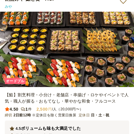
みや
オードブル
【鮨】割烹料理・小分け・老舗店・串揚げ・ロケやイベントで人
気・職人が握る・おもてなし・華やかな和食・フルコース
4.50
1
2,500
件
円
/人（20,000円〜）
締切
2日前12時
※定休日を除く営業日換算
定休日
日・土・祝
ボリュームも味も大満足でした
4.5