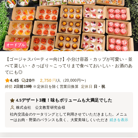
オードブル
【ゴージャスパーティー向け】小分け容器・カップが可愛い・並
べて楽しい・さっぱり～こってりまで食べておいしい・お酒のあ
てにも◎
4.45
20
2,750
件
円
/人（20,000円〜）
締切
2日前19時
※定休日を除く営業日換算
定休日
日・祝
デザート3種！味もボリュームも大満足でした
4.5
株式会社 公文教育研究会
様
社内交流会のケータリングとして利用させていただきました。メニュ
続きを表示
ーはお肉・野菜のバランスも良く、大変美味しくいただきました！
（お酒に合わせるイメージなのか味付けは少し濃い目に感じました）
プチデザートも3種類ついて、男性・女性問わず大満足のお料理でし
た。ありがとうございました。