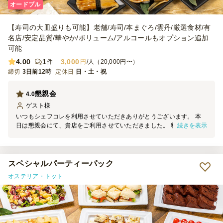
オードブル
【寿司の大皿盛りも可能】老舗/寿司/本まぐろ/雲丹/厳選食材/有
名店/安定品質/華やか/ボリューム/アルコールもオプション追加
可能
4.00
1
3,000
件
円
/人（20,000円〜）
締切
3日前12時
定休日
日・土・祝
懇親会
4.0
ゲスト
様
いつもシェフコレを利用させていただきありがとうございます。 本
続きを表示
日は懇親会にて、貴店をご利用させていただきました。 料理の見た
目は素晴らしく、大変満足しております。 機会がございましたら、
ぜひまたご利用させていただきます。
スペシャルパーティーパック
オステリア・トット