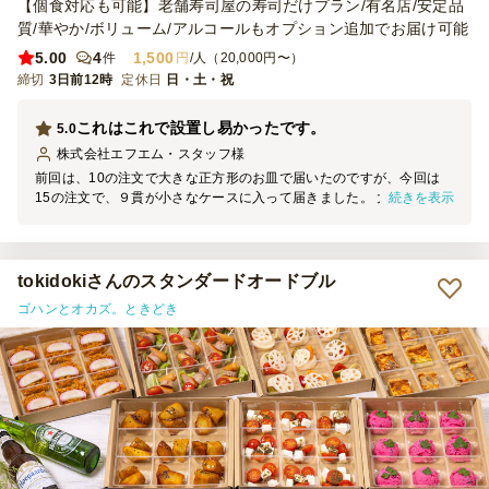
【個食対応も可能】老舗寿司屋の寿司だけプラン/有名店/安定品
質/華やか/ボリューム/アルコールもオプション追加でお届け可能
5.00
4
1,500
件
円
/人（20,000円〜）
締切
3日前12時
定休日
日・土・祝
これはこれで設置し易かったです。
5.0
株式会社エフエム・スタッフ
様
前回は、10の注文で大きな正方形のお皿で届いたのですが、今回は
続きを表示
15の注文で、９貫が小さなケースに入って届きました。 大皿を期待
していましたが、小さなケースはこれはこれで分散設置し易く、遅れ
て来た人の分を確保し易く、時差で置くこともできたので、乾燥も防
げて、まぁ良かったなと思います。 一番は、時刻通りに来てくださ
ることが、なにより助かりました。 ありがとうございました！ （写
tokidokiさんのスタンダードオードブル
真はケースを見せたくて撮りました。誰かの、自分用に好きなものを
ゴハンとオカズ。ときどき
集められたものです）