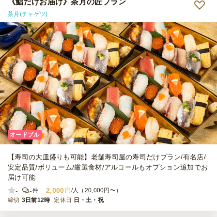
《鮨だけお届け》茶月の匠プラン
茶月(チャゲツ)
オードブル
【寿司の大皿盛りも可能】老舗寿司屋の寿司だけプラン/有名店/
安定品質/ボリューム/厳選食材/アルコールもオプション追加でお
届け可能
-
-
2,000
件
円
/人（20,000円〜）
締切
3日前12時
定休日
日・土・祝