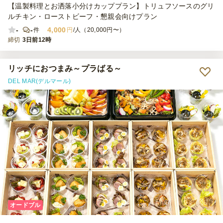
【温製料理とお洒落小分けカッププラン】トリュフソースのグリ
ルチキン・ローストビーフ・懇親会向けプラン
-
-
4,000
件
円
/人（20,000円〜）
締切
3日前12時
リッチにおつまみ～プラばる～
DEL MAR(デルマール)
オードブル