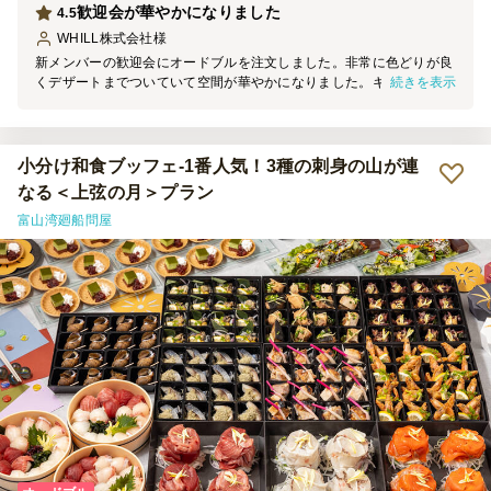
歓迎会が華やかになりました
4.5
WHILL株式会社
様
新メンバーの歓迎会にオードブルを注文しました。非常に色どりが良
続きを表示
くデザートまでついていて空間が華やかになりました。キッシュとチ
キンソテーが人気ですぐなくなりました。常温でのお届けですが覚め
ていてもお肉も柔らかくとてもおいしかったです。紙皿やトングもつ
いていて用意が簡単でした。欲を言えばドレッシングがもう少し欲し
いかなと思いましたが、たくさんかける方がいたので足りなかったの
小分け和食ブッフェ‐1番人気！3種の刺身の山が連
かもしれません（笑）また利用したいです。
なる＜上弦の月＞プラン
富山湾廻船問屋