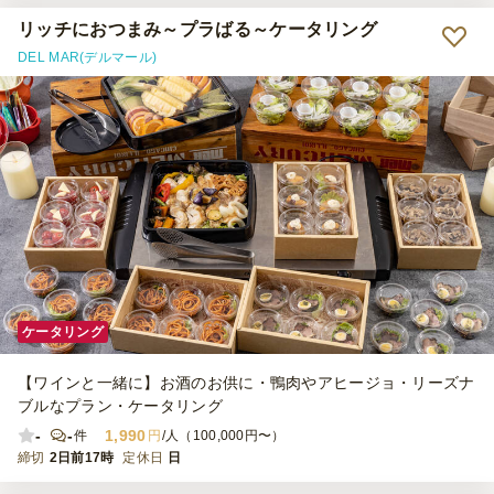
りがとうございました。
リッチにおつまみ～プラばる～ケータリング
DEL MAR(デルマール)
ケータリング
【ワインと一緒に】お酒のお供に・鴨肉やアヒージョ・リーズナ
ブルなプラン・ケータリング
-
-
1,990
件
円
/人（100,000円〜）
締切
2日前17時
定休日
日