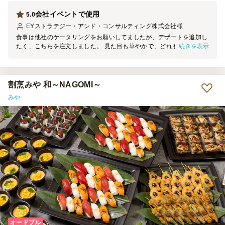
会社イベントで使用
5.0
EYストラテジー・アンド・コンサルティング株式会社
様
食事は他社のケータリングをお願いしてましたが、デザートを追加し
続きを表示
たく、こちらを注文しました。 見た目も華やかで、どれも美味し
く、食べやすい大きさで非常に好評でした。 また利用させていただ
きます。
割烹みや 和～NAGOMI～
みや
オードブル