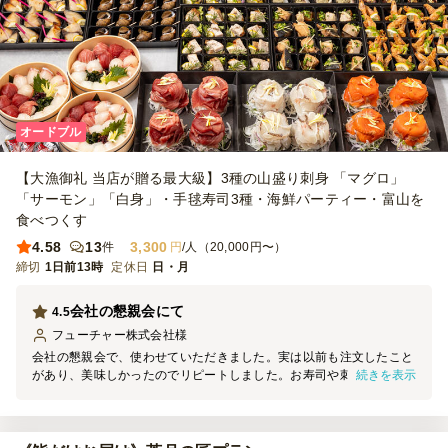
オードブル
【大漁御礼 当店が贈る最大級】3種の山盛り刺身 「マグロ」
「サーモン」「白身」・手毬寿司3種・海鮮パーティー・富山を
食べつくす
4.58
13
3,300
件
円
/人（20,000円〜）
締切
1日前13時
定休日
日・月
会社の懇親会にて
4.5
フューチャー株式会社
様
会社の懇親会で、使わせていただきました。実は以前も注文したこと
続きを表示
があり、美味しかったのでリピートしました。お寿司や刺身がとても
人気で、来場者からも美味しかったとコメントいただきました。