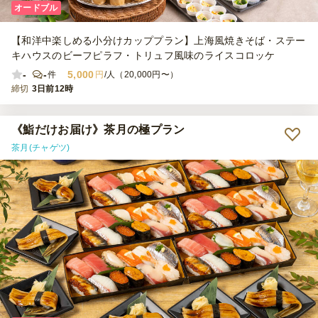
オードブル
【和洋中楽しめる小分けカッププラン】上海風焼きそば・ステー
キハウスのビーフピラフ・トリュフ風味のライスコロッケ
-
-
5,000
件
円
/人（20,000円〜）
締切
3日前12時
《鮨だけお届け》茶月の極プラン
茶月(チャゲツ)