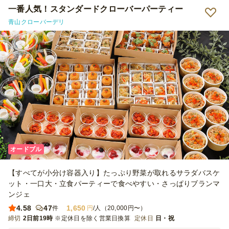
一番人気！スタンダードクローバーパーティー
青山クローバーデリ
オードブル
【すべてが小分け容器入り】たっぷり野菜が取れるサラダバスケ
ット・一口大・立食パーティーで食べやすい・さっぱりブランマ
ンジェ
4.58
47
1,650
件
円
/人（20,000円〜）
締切
2日前19時
※定休日を除く営業日換算
定休日
日・祝