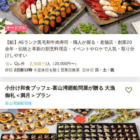
オードブル
【鮨】A5ランク黒毛和牛肉寿司・職人が握る・老舗店・創業20
余年・伝統と革新の割烹料理店・イベントやロケで人気・取り分
けしやすい
-
-
2,500
件
円
/人（20,000円〜）
締切
2日前12時
※定休日を除く営業日換算
定休日
日・土・祝
小分け和食ブッフェ‐富山湾廻船問屋が贈る 大漁
御礼＜満月＞プラン
富山湾廻船問屋