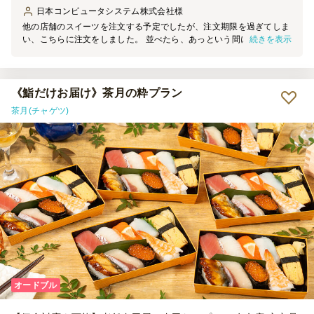
日本コンピュータシステム株式会社
様
他の店舗のスイーツを注文する予定でしたが、注文期限を過ぎてしま
続きを表示
い、こちらに注文をしました。 並べたら、あっという間になくなっ
てしまい、画像を撮る暇がありませんでした。 私はパンナコッタを
１つだけ食べられました。さっぱりとしていておいしかったです。
《鮨だけお届け》茶月の粋プラン
茶月(チャゲツ)
オードブル