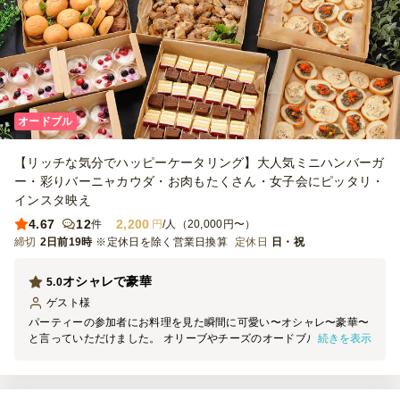
オードブル
【リッチな気分でハッピーケータリング】大人気ミニハンバーガ
ー・彩りバーニャカウダ・お肉もたくさん・女子会にピッタリ・
インスタ映え
4.67
12
2,200
件
円
/人（20,000円〜）
締切
2日前19時
※定休日を除く営業日換算
定休日
日・祝
オシャレで豪華
5.0
ゲスト
様
パーティーの参加者にお料理を見た瞬間に可愛い〜オシャレ〜豪華〜
続きを表示
と言っていただけました。 オリーブやチーズのオードブルもワイン
に合いますし、ハンバーガーはボリュームがあり、スイーツは3種類
あり女子会に最適でした！