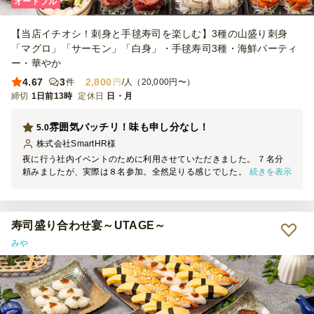
オードブル
【当店イチオシ！刺身と手毬寿司を楽しむ】3種の山盛り刺身
「マグロ」「サーモン」「白身」・手毬寿司3種・海鮮パーティ
ー・華やか
4.67
3
2,800
件
円
/人（20,000円〜）
締切
1日前13時
定休日
日・月
雰囲気バッチリ！味も申し分なし！
5.0
株式会社SmartHR
様
夜に行う社内イベントのために利用させていただきました。 ７名分
続きを表示
頼みましたが、実際は８名参加。全然足りる感じでした。 寿司桶に
見立てた梱包など、雰囲気も上がる状態で届けられていて、とても満
足です。 また機会があれば利用したいです。
寿司盛り合わせ宴～UTAGE～
みや