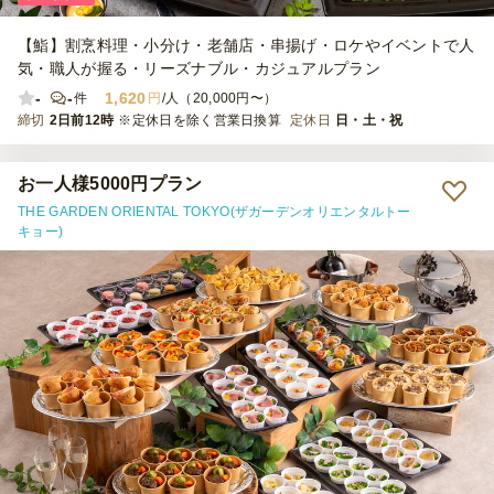
【鮨】割烹料理・小分け・老舗店・串揚げ・ロケやイベントで人
気・職人が握る・リーズナブル・カジュアルプラン
-
-
1,620
件
円
/人（20,000円〜）
締切
2日前12時
※定休日を除く営業日換算
定休日
日・土・祝
お一人様5000円プラン
THE GARDEN ORIENTAL TOKYO(ザガーデンオリエンタルトー
キョー)