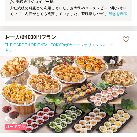
株式会社ジョイゾー
様
入社式後の懇親会で利用しました。お寿司やローストビーフ丼が付い
続きを表示
ていて、内容がとても充実していました。茶碗蒸しやデザートの白玉
あんこも美味しかったです。個別の容器に入っていたり串にさしてあ
ったりと、とりわけしやすい状態で提供されていたのもとてもよかっ
たです。おいしかったですし、みんな喜んでいました。また利用した
いと思います。
お一人様4000円プラン
THE GARDEN ORIENTAL TOKYO(ザガーデンオリエンタルトー
キョー)
オードブル