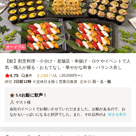
オードブル
【鮨】割烹料理・小分け・老舗店・串揚げ・ロケやイベントで人
気・職人が握る・おもてなし・華やかな和食・バランス良し
4.75
8
2,160
件
円
/人（20,000円〜）
締切
2日前12時
※定休日を除く営業日換算
定休日
日・土・祝
お鮨に歓声！
5.0
ゲスト
様
会社のイベントでお願いさせていただきました。お鮨があるので、お
続きを表示
なかもいっぱいになると好評でした。また、それ以外のお料理も一品
一品手が込んでおり、見た目でも美しく、楽しませていただきまし
た。こんなにおいしいケータリングがあるなんて、と喜びの声が上が
っていました。ありがとうございました。