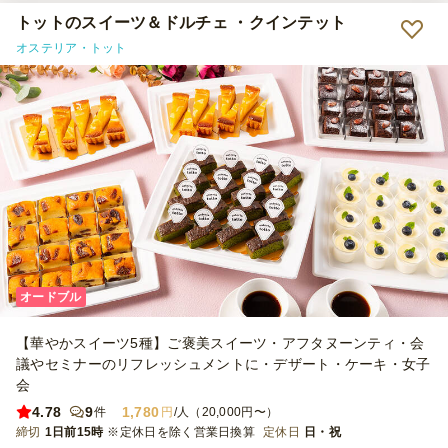
トットのスイーツ＆ドルチェ ・クインテット
オステリア・トット
オードブル
【華やかスイーツ5種】ご褒美スイーツ・アフタヌーンティ・会
議やセミナーのリフレッシュメントに・デザート・ケーキ・女子
会
4.78
9
1,780
件
円
/人（20,000円〜）
締切
1日前15時
※定休日を除く営業日換算
定休日
日・祝