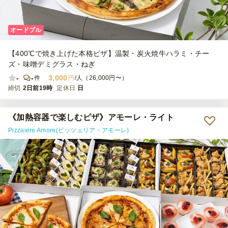
オードブル
【400℃で焼き上げた本格ピザ】温製・炭火焼牛ハラミ・チー
ズ・味噌デミグラス・ねぎ
-
-
3,000
件
円
/人（26,000円〜）
締切
2日前19時
定休日
日
《加熱容器で楽しむピザ》アモーレ・ライト
Pizzaiere Amore(ピッツェリア・アモーレ)