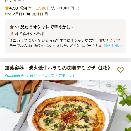
作デザート
4.38
4
1,500
件
円
/人（26,000円〜）
締切
2日前19時
定休日
日
見た目オシャレで華やかに♪
5.0
株式会社タハラ
様
ミニカップに入っている時点ですでにオシャレなので、置いただけで
続きを表示
テーブルの上が華やかになりました♪ メインはバーベキューだったの
で、少しつまめる物があればいいな～と思い注文しましたが、ちょう
どよかったです。 バケットは時間が経つと硬くなったり湿気ったり
してしまいますが、それは仕方ないですね。どれも美味しかったで
す。
加熱容器・炭火焼牛ハラミの味噌デミピザ《1枚》
Pizzaiere Amore(ピッツェリア・アモーレ)