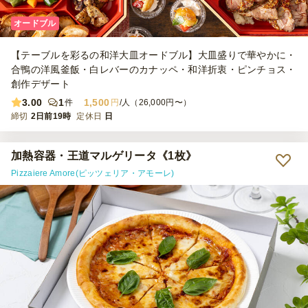
オードブル
【テーブルを彩るの和洋大皿オードブル】大皿盛りで華やかに・
合鴨の洋風釜飯・白レバーのカナッペ・和洋折衷・ピンチョス・
創作デザート
3.00
1
1,500
件
円
/人（26,000円〜）
締切
2日前19時
定休日
日
加熱容器・王道マルゲリータ《1枚》
Pizzaiere Amore(ピッツェリア・アモーレ)