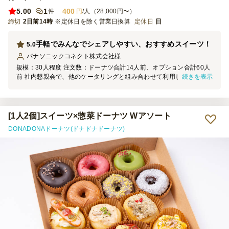
5.00
1
400
件
円
/人（28,000円〜）
締切
2日前14時
※定休日を除く営業日換算
定休日
日
手軽でみんなでシェアしやすい、おすすめスイーツ！
5.0
パナソニックコネクト株式会社
様
規模：30人程度 注文数：ドーナツ合計14人前、オプション合計60人
続きを表示
前 社内懇親会で、他のケータリングと組み合わせて利用しました。
◎： ドーナツは1口～2口サイズで、色々なものをちょっとずつ楽し
めるのでとても好評でした。総菜ドーナツであれば、甘いものが苦手
な方でも楽しめるので幅広い人に楽しんでいただけます。懇親会では
アルコールも提供していたので、唐揚げやポテトも好評でした。 個
[1人2個]スイーツ×惣菜ドーナツ Wアソート
人的にはオプションのチュロスがもちもちで美味しかったです。
DONADONAドーナツ(ドナドナドーナツ)
△： 今回の規模約30人に対して、オプションをそれぞれ20人前、合
計60人前分用意すると、ちょうど食べきれるくらいの量でした。その
ため、人数ぴったりで注文すると恐らく物足りないと思います。みん
なでおなか一杯食べたいときは2~2.5倍の量を用意しておくといいで
しょう。 また、小さなドーナツ2つで400円でコスパはそんなに良く
ないので、ドーナツをガッツリ食べたいという方はご注意ください。
コスパはベストではないものの、今回は別のケータリングやお菓子を
用意していたので総合的には大満足でした！また利用したいです。