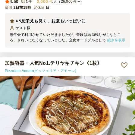
4.50
1
2,000
件
円
/人（26,000円〜）
締切
2日前19時
定休日
日
見栄えも良く、お腹もいっぱいに
4.5
ゲスト
様
忘年会で利用させていただきましたが、普段は結局残りがちなとこ
続きを表示
ろ、きれいになくなっていました。立食オードブルとしての食べやす
さ、見た目と実際の美味しさが相まって、参加者が満足してくれたこ
とが大きかったと思います。
加熱容器・人気No1.テリヤキチキン《1枚》
Pizzaiere Amore(ピッツェリア・アモーレ)