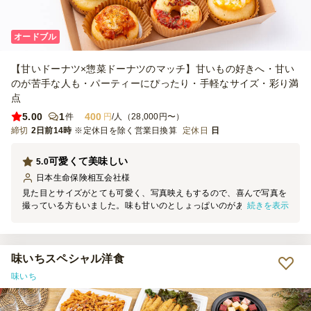
オードブル
【甘いドーナツ×惣菜ドーナツのマッチ】甘いもの好きへ・甘い
のが苦手な人も・パーティーにぴったり・手軽なサイズ・彩り満
点
5.00
1
400
件
円
/人（28,000円〜）
締切
2日前14時
※定休日を除く営業日換算
定休日
日
可愛くて美味しい
5.0
日本生命保険相互会社
様
見た目とサイズがとても可愛く、写真映えもするので、喜んで写真を
続きを表示
撮っている方もいました。味も甘いのとしょっぱいのがあり、どちら
も楽しめるのが良かったです。どの世代にも好かれる味付けで大満足
です。唐揚げとポテトも頼んだのですが、味もとても美味しかったで
す。小分けになっているので、片手で持って食べやすく、持ち帰る際
の衛生面でも安心でした。また利用したいと思います。
味いちスペシャル洋食
味いち