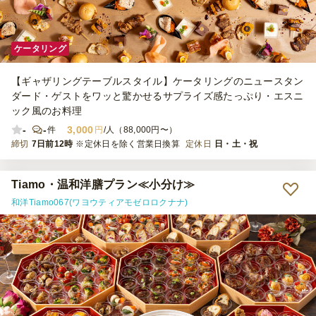
ケータリング
【ギャザリングテーブルスタイル】ケータリングのニュースタン
ダード・ゲストをワッと驚かせるサプライズ感たっぷり・エスニ
ック風のお料理
-
-
3,000
件
円
/人（88,000円〜）
締切
7日前12時
※定休日を除く営業日換算
定休日
日・土・祝
Tiamo・温和洋膳プラン≪小分け≫
和洋Tiamo067(ワヨウティアモゼロロクナナ)