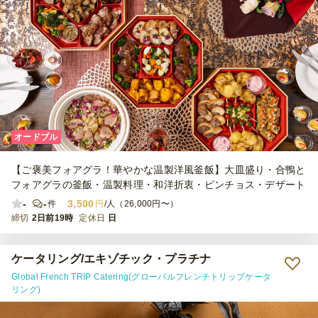
オードブル
【ご褒美フォアグラ！華やかな温製洋風釜飯】大皿盛り・合鴨と
フォアグラの釜飯・温製料理・和洋折衷・ピンチョス・デザート
-
-
3,500
件
円
/人（26,000円〜）
締切
2日前19時
定休日
日
ケータリング/エキゾチック・プラチナ
Global French TRIP Catering(グローバルフレンチトリップケータ
リング)