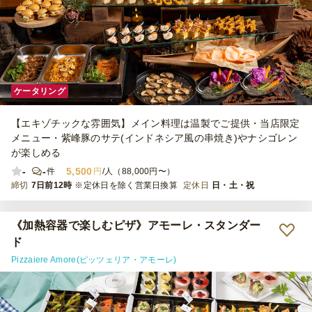
ケータリング
【エキゾチックな雰囲気】メイン料理は温製でご提供・当店限定
メニュー・紫峰豚のサテ(インドネシア風の串焼き)やナシゴレン
が楽しめる
-
-
5,500
件
円
/人（88,000円〜）
締切
7日前12時
※定休日を除く営業日換算
定休日
日・土・祝
《加熱容器で楽しむピザ》アモーレ・スタンダー
ド
Pizzaiere Amore(ピッツェリア・アモーレ)