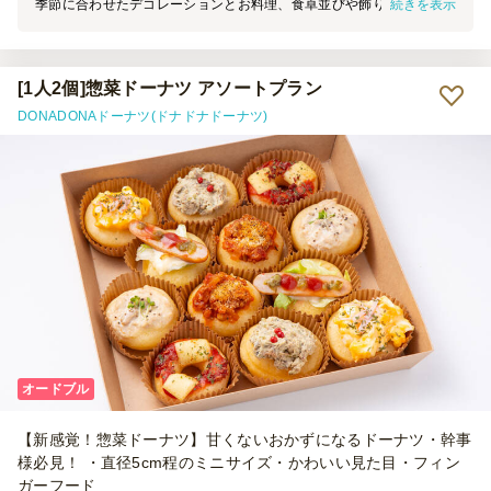
続きを表示
季節に合わせたデコレーションとお料理、食卓並びや飾りも素敵でし
た。 日本人も、外国人も美味しくお召し上がりいただき、とても良
かったです。 今後とも使用するつもりで、 宜しくお願いいたします
[1人2個]惣菜ドーナツ アソートプラン
DONADONAドーナツ(ドナドナドーナツ)
オードブル
【新感覚！惣菜ドーナツ】甘くないおかずになるドーナツ・幹事
様必見！ ・直径5cm程のミニサイズ・かわいい見た目・フィン
ガーフード