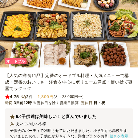
オードブル
【人気の洋食11品】定番のオードブル料理・人気メニューで構
成・定番のおいしさ・洋食を中心にボリューム満点・使い捨て容
器でラクラク
4.75
2
1,800
件
円
/人（28,000円〜）
締切
3日前12時
※定休日を除く営業日換算
定休日
日・祝
子供達は美味しい！と喜んでいました
5.0
えいごのおへや
様
子供会のパーティで利用させていただきました。小学生から高校生ま
続きを表示
でいましたので、子供だが好きそうな、洋食プランをお願いしまし