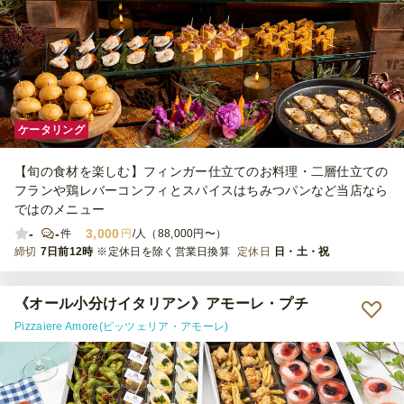
ケータリング
【旬の食材を楽しむ】フィンガー仕立てのお料理・二層仕立ての
フランや鶏レバーコンフィとスパイスはちみつパンなど当店なら
ではのメニュー
-
-
3,000
件
円
/人（88,000円〜）
締切
7日前12時
※定休日を除く営業日換算
定休日
日・土・祝
《オール小分けイタリアン》アモーレ・プチ
Pizzaiere Amore(ピッツェリア・アモーレ)