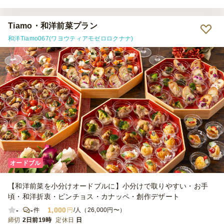
Tiamo・和洋前菜プラン
和洋Tiamo067(ワヨウティアモゼロロクナナ)
オードブル
【和洋前菜を小分けオードブルに】小分けで取りやすい・お手
頃・和洋折衷・ピンチョス・カナッペ・創作デザート
-
-
1,000
件
円
/人（26,000円〜）
締切
2日前19時
定休日
日