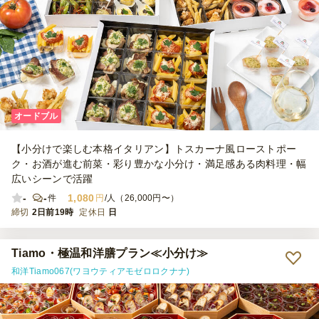
オードブル
【小分けで楽しむ本格イタリアン】トスカーナ風ローストポー
ク・お酒が進む前菜・彩り豊かな小分け・満足感ある肉料理・幅
広いシーンで活躍
-
-
1,080
件
円
/人（26,000円〜）
締切
2日前19時
定休日
日
Tiamo・極温和洋膳プラン≪小分け≫
和洋Tiamo067(ワヨウティアモゼロロクナナ)