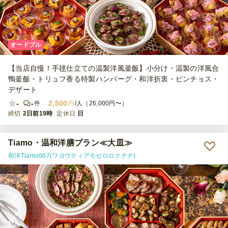
オードブル
【当店自慢！手毬仕立ての温製洋風釜飯】小分け・温製の洋風合
鴨釜飯・トリュフ香る特製ハンバーグ・和洋折衷・ピンチョス・
デザート
-
-
2,500
件
円
/人（26,000円〜）
締切
2日前19時
定休日
日
Tiamo・温和洋膳プラン≪大皿≫
和洋Tiamo067(ワヨウティアモゼロロクナナ)