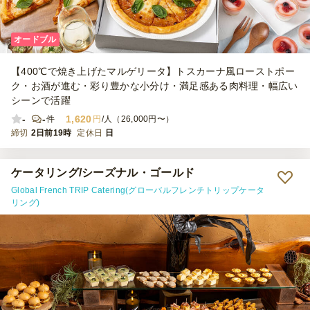
オードブル
【400℃で焼き上げたマルゲリータ】トスカーナ風ローストポー
ク・お酒が進む・彩り豊かな小分け・満足感ある肉料理・幅広い
シーンで活躍
-
-
1,620
件
円
/人（26,000円〜）
締切
2日前19時
定休日
日
ケータリング/シーズナル・ゴールド
Global French TRIP Catering(グローバルフレンチトリップケータ
リング)