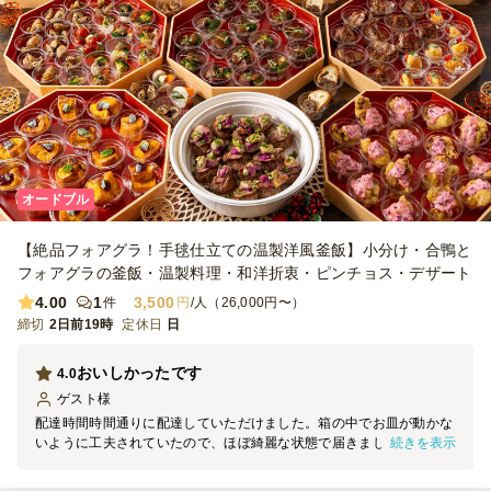
オードブル
【絶品フォアグラ！手毬仕立ての温製洋風釜飯】小分け・合鴨と
フォアグラの釜飯・温製料理・和洋折衷・ピンチョス・デザート
4.00
1
3,500
件
円
/人（26,000円〜）
締切
2日前19時
定休日
日
おいしかったです
4.0
ゲスト
様
配達時間時間通りに配達していただけました。箱の中でお皿が動かな
続きを表示
いように工夫されていたので、ほぼ綺麗な状態で届きました。 お料
理はどれもおいしかったので満足です。野菜の量も、これくらいが余
らず良いかなと思います。 デザートも二種類あって、おいしくいた