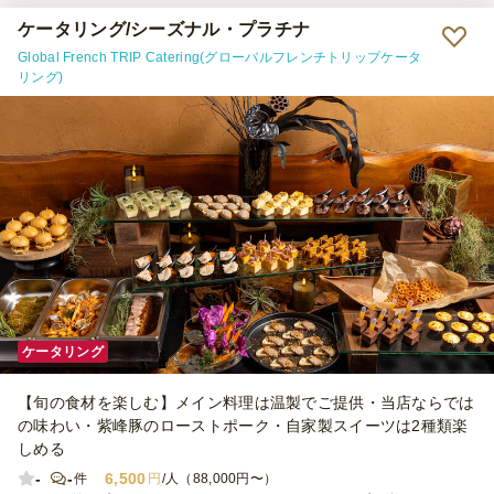
ケータリング/シーズナル・プラチナ
Global French TRIP Catering(グローバルフレンチトリップケータ
リング)
ケータリング
【旬の食材を楽しむ】メイン料理は温製でご提供・当店ならでは
の味わい・紫峰豚のローストポーク・自家製スイーツは2種類楽
しめる
-
-
6,500
件
円
/人（88,000円〜）