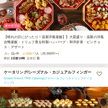
オードブル
【晴れの日にぴったり！温製洋風釜飯】】大皿盛り・温製の洋風
合鴨釜飯・トリュフ香る特製ハンバーグ・和洋折衷・ピンチョ
ス・デザート
-
-
2,500
件
円
/人（26,000円〜）
締切
2日前19時
定休日
日
ケータリング/シーズナル・カジュアルフィンガー
Global French TRIP Catering(グローバルフレンチトリップケータ
リング)