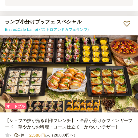
た。チキン、ポテト、ペンネ、ピラフが人気で、食後には一口ケーキ
もあり、みんなよく食べて、喜んでいました。量もちょうど良かった
と思います。 紙皿を持ってきていただきましたが、小さいもの1枚だ
ったので、ソースや味が違うものなどを載せるにはちょっと小さすぎ
ランプ小分けブッフェ スペシャル
ましたが、また機会があれば利用させていただきます。ありがとうご
Bistro&Cafe Lamp(ビストロアンドカフェランプ)
ざいました。
オードブル
【シェフの技が光る創作フレンチ】・全品小分けかフィンガーフ
ード・華やかなお料理・コース仕立て・かわいいデザート
-
-
2,500
件
円
/人（28,000円〜）