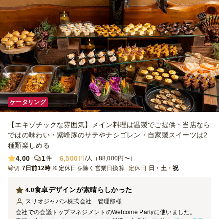
ケータリング
【エキゾチックな雰囲気】メイン料理は温製でご提供・当店なら
ではの味わい・紫峰豚のサテやナシゴレン・自家製スイーツは2
種類楽しめる
4.00
1
6,500
件
円
/人（88,000円〜）
締切
7日前12時
※定休日を除く営業日換算
定休日
日・土・祝
食卓デザインが素晴らしかった
4.0
スリオジャパン株式会社 管理部
様
会社での会議トップマネジメントのWelcome Partyに使いました。