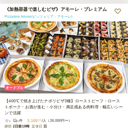
だけました。 あたたかくできるご飯も良かったです。おにぎりのよ
うになっていましたが、もう一回りくらい大きかったら嬉しかったで
《加熱容器で楽しむピザ》アモーレ・プレミアム
す。 少人数の場合は小分けよりは大皿でお願いした方が、見た目的
Pizzaiere Amore(ピッツェリア・アモーレ)
には良かったかなと思いました。 八角形の器が良い雰囲気なので、
次はもっと大人数の懇親会でお願いしたいと思います。
オードブル
【400℃で焼き上げたナポリピザ3種】ローストビーフ・ロース
トポーク・お酒が進む・小分け・満足感ある肉料理・幅広いシー
ンで活躍
-
-
3,100
件
円
/人（26,000円〜）
締切
2日前19時
定休日
日