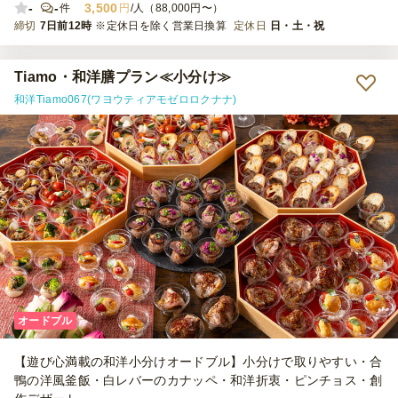
-
-
3,500
件
円
/人（88,000円〜）
締切
7日前12時
※定休日を除く営業日換算
定休日
日・土・祝
Tiamo・和洋膳プラン≪小分け≫
和洋Tiamo067(ワヨウティアモゼロロクナナ)
オードブル
【遊び心満載の和洋小分けオードブル】小分けで取りやすい・合
鴨の洋風釜飯・白レバーのカナッペ・和洋折衷・ピンチョス・創