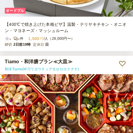
オードブル
【400℃で焼き上げた本格ピザ】温製・テリヤキチキン・オニオ
ン・マヨネーズ・マッシュルーム
-
-
1,500
件
円
/人（26,000円〜）
締切
2日前19時
定休日
日
Tiamo・和洋膳プラン≪大皿≫
和洋Tiamo067(ワヨウティアモゼロロクナナ)