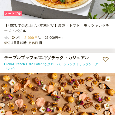
オードブル
【400℃で焼き上げた本格ピザ】温製・トマト・モッツァレラチ
ーズ・バジル
-
-
2,000
件
円
/人（26,000円〜）
締切
2日前19時
定休日
日
テーブルブッフェ/エキゾチック・カジュアル
Global French TRIP Catering(グローバルフレンチトリップケータ
リング)