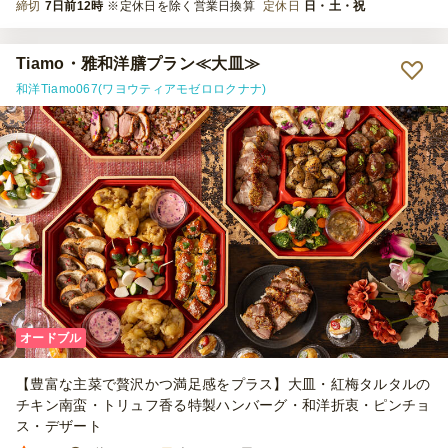
締切
7日前12時
※定休日を除く営業日換算
定休日
日・土・祝
Tiamo・雅和洋膳プラン≪大皿≫
和洋Tiamo067(ワヨウティアモゼロロクナナ)
オードブル
【豊富な主菜で贅沢かつ満足感をプラス】大皿・紅梅タルタルの
チキン南蛮・トリュフ香る特製ハンバーグ・和洋折衷・ピンチョ
ス・デザート