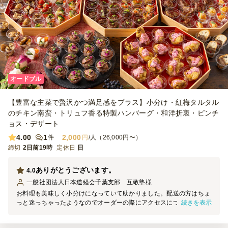
オードブル
【豊富な主菜で贅沢かつ満足感をプラス】小分け・紅梅タルタル
のチキン南蛮・トリュフ香る特製ハンバーグ・和洋折衷・ピンチ
ョス・デザート
4.00
1
2,000
件
円
/人（26,000円〜）
締切
2日前19時
定休日
日
ありがとうございます。
4.0
一般社団法人日本道経会千葉支部 互敬塾
様
お料理も美味しく小分けになっていて助かりました。配送の方はちょ
続きを表示
っと迷っちゃったようなのでオーダーの際にアクセスについてはこち
らも細かく指示したほうがよいなと思いました。