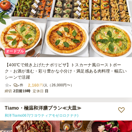
オードブル
【400℃で焼き上げたナポリピザ】トスカーナ風ローストポー
ク・お酒が進む・彩り豊かな小分け・満足感ある肉料理・幅広い
シーンで活躍
-
-
2,160
件
円
/人（26,000円〜）
締切
2日前19時
定休日
日
Tiamo・極温和洋膳プラン≪大皿≫
和洋Tiamo067(ワヨウティアモゼロロクナナ)