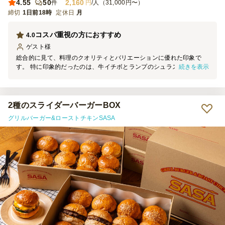
4.55
50
2,160
件
円
/人（31,000円〜）
締切
1日前18時
定休日
月
コスパ重視の方におすすめ
4.0
ゲスト
様
総合的に見て、料理のクオリティとバリエーションに優れた印象で
続きを表示
す。 特に印象的だったのは、牛イチボとランプのシュラスコ。柔ら
かく最高でした。 もやしナムルやジャンバラヤがアクセントとな
り、良かったです。
2種のスライダーバーガーBOX
グリルバーガー&ローストチキンSASA