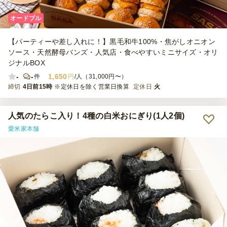
オードブル
【パーティーや差し入れに！】黒毛和牛100%・焦がしオニオン
ソース・天然酵母バンズ・人気店・食べやすいミニサイズ・オリ
ジナルBOX
-
-
1,650
件
円
/人（31,000円〜）
締切
4日前15時
※定休日を除く営業日換算
定休日
火
人気のたらこ入り！4種の白米おにぎり(1人2個)
愛米家本舗