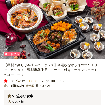
オードブル
【温製で楽しむ本格スパニッシュ】本場さながら海の幸パエリ
ア・カジョス・温製容器使用・デザート付き・オランジェットチ
ョコテリーヌ
5.00
1
4,000
件
円
/人（31,000円〜）
締切
2日前19時
定休日
月・火・水
温かい食事
5.0
ゲスト
様