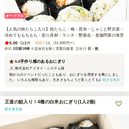
オードブル
【人気の焼たらこ入り】焼たらこ・梅・昆布・じゃこと野沢菜・
冷めてももちもち・彩り具材・ランチ・懇親会・老舗問屋の海苔
5.00
1
500
件
円
/人（31,000円〜）
締切
2日前18時
※定休日を除く営業日換算
定休日
日・祝
手作り感のあるおにぎり
5.0
株式会社アイオイ・システム
様
朝からのイベントだったこともあり、おにぎりを用意する事にしまし
続きを表示
た。 いろんな種類もあり、大きさもちょうど良くとてもおいしかっ
たです。 手作り感があり、味もおいしいととても好評でした。
王道の鮭入り！4種の白米おにぎり(1人2個)
愛米家本舗