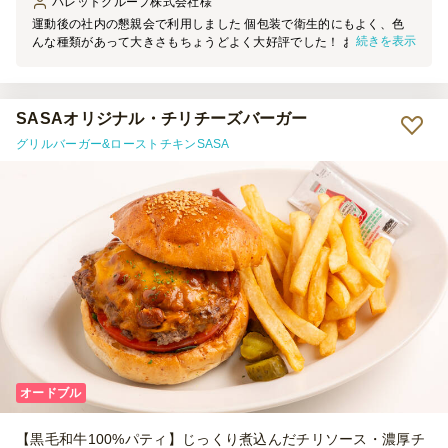
バレットグループ株式会社
様
運動後の社内の懇親会で利用しました 個包装で衛生的にもよく、色
続きを表示
んな種類があって大きさもちょうどよく大好評でした！ お米も固す
ぎずちょうどよかったです。コスパもよかったので大満足なので次回
も利用したいです
SASAオリジナル・チリチーズバーガー
グリルバーガー&ローストチキンSASA
オードブル
【黒毛和牛100%パティ】じっくり煮込んだチリソース・濃厚チ