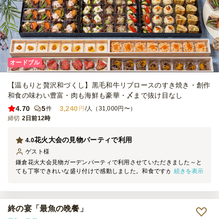
オードブル
【温もりと贅沢和づくし】黒毛和牛リブロースのすき焼き・創作
和食の味わい豊富・肉も海鮮も豪華・〆まで抜け目なし
4.70
5
3,240
件
円
/人（31,000円〜）
締切
2日前12時
花火大会の見物パーティで利用
4.0
ゲスト
様
鎌倉花火大会見物ガーデンパーティで利用させていただきました～と
続きを表示
ても丁寧できれいな盛り付けで感動しました。和食ですが、肉や揚げ
物からデザートまで多彩なバリエーションで誰もが満足できる内容で
した。料理は大好評でした。時間も正確で、事前に電話をいただける
など安心した対応でした。
終の宴「最魚の晩餐」