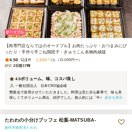
オードブル
【肉専門店ならではのオードブル】お肉たっぷり・おつまみにぴ
ったり・手作り手ごね鶏団子・きゅうこん名物肉絨毯
4.50
1
1,500
件
円
/人（31,000円〜）
締切
2日前17時
ボリューム、味、コスパ良し
4.5
一般社団法人 日本CRO協会
様
懇親会で使用させていただきました。料理は見た目も豪華で、味も美
続きを表示
味しくてボリューム満点、好評でした。個人的には「牛バラ焼しゃぶ
のおろしポンズのせ」がお勧め。豚ロース焼肉と香味野菜の絨毯プレ
ートと地鶏の炭火焼チキンサンドは早々に完売しました。ピクルスは
好き嫌いがあるのでもったいなかった。プラン内で変更が出来る料理
があるとフードロスにもならないんですけどね。
たわわの小分けブッフェ 松葉-MATSUBA-
創作和食割烹たわわ