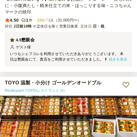
に・小腹満たし・精米仕立ての米・ほっこりする味・ニコちゃん
マークの焼印
4.50
1
250
件
円
/人（31,000円〜）
締切
2日前18時
※定休日を除く営業日換算
定休日
日・祝
懇親会
4.5
ゲスト
様
いつもシェフコレを利用させていただきありがとうございます。 本
続きを表示
日は懇親会にて、貴店をご利用させていただきました。 料理の見た
目は素晴らしく、大変満足しております。 機会がございましたら、
ぜひまたご利用させていただきます。
TOYO 温製・小分け ゴールデンオードブル
Restaurant TOYO(レストラントヨ)