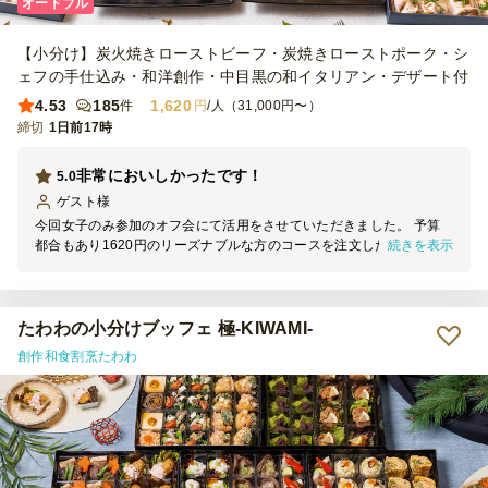
オードブル
【小分け】炭火焼きローストビーフ・炭焼きローストポーク・シ
ェフの手仕込み・和洋創作・中目黒の和イタリアン・デザート付
4.53
185
1,620
件
円
/人（31,000円〜）
締切
1日前17時
非常においしかったです！
5.0
ゲスト
様
今回女子のみ参加のオフ会にて活用をさせていただきました。 予算
続きを表示
都合もあり1620円のリーズナブルな方のコースを注文したのです
が、 それでもボリュームがしっかりとあり、参加者一同満足に満た
されました！ これはこちらの開催側の都合で開演からお届けまでに
30分程度時間があったため、 まずは口にできるものをとパンを用意
したのですが、 それが余るほどにはボリュームがしっかりあった印
たわわの小分けブッフェ 極-KIWAMI-
象です。 ただ、もし男性がいらっしゃった場合や、とてもたくさん
創作和食割烹たわわ
召し上がる方が多い場合には、 もう一つ上のコースか、追加のオプ
ションを頼まれるとちょうどいいかもしれません。 少なくともわい
わいと話しながらの女子オフ会にはぴったりのボリュームでした！
カトラリーもつけてくださり、非常に助かりました！ 本当にありが
とうございました、また活用させていただきます！