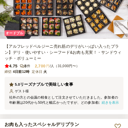
オードブル
【アルフレッドペルジーニ売れ筋のデリがいっぱい入ったプラ
ン】デリ・使いやすい・シーフード&お肉も充実！・サンドウィ
ッチ・ボリューミー
4.75
8
2,700
件
円
/人（31,000円〜）
締切
4日前12時
定休日
火
リーズナブルで美味しい食事
5.0
ゲスト
様
社外の方との会議の軽食として注文させていただきました。参加者の
続きを表示
年齢層は20代から50代と幅広かったですが、どの参加者にも好評で
した。 キャロットラぺとポテトサラダ、キッシュの味付けが凝って
おり特に美味しかったです。 小分けになっているのも取り分けがし
やすく、助かりました。内容に対してお値段も手ごろだと思います。
強いて言えば、オイルサーディンの見た目が少し地味で手を付けてい
お肉も入ったスペシャルデリプラン