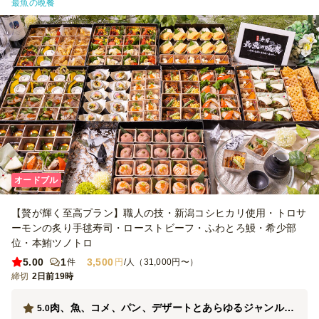
最魚の晩餐
オードブル
【贅が輝く至高プラン】職人の技・新潟コシヒカリ使用・トロサ
ーモンの炙り手毬寿司・ローストビーフ・ふわとろ鰻・希少部
位・本鮪ツノトロ
5.00
1
3,500
件
円
/人（31,000円〜）
締切
2日前19時
肉、魚、コメ、パン、デザートとあらゆるジャンルを網羅したオードブルは満足度が高いです。
5.0