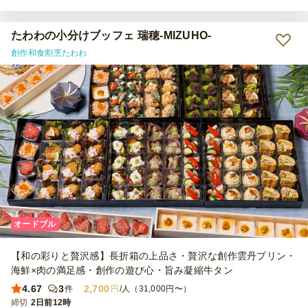
た者もいます！別途、当日はフリーズドライのお味噌汁を各種用意
し、提供しました。
たわわの小分けブッフェ 瑞穂-MIZUHO-
創作和食割烹たわわ
オードブル
【和の彩りと贅沢感】長折箱の上品さ・贅沢な創作雲丹プリン・
海鮮×肉の満足感・創作の遊び心・旨み凝縮牛タン
4.67
3
2,700
件
円
/人（31,000円〜）
締切
2日前12時