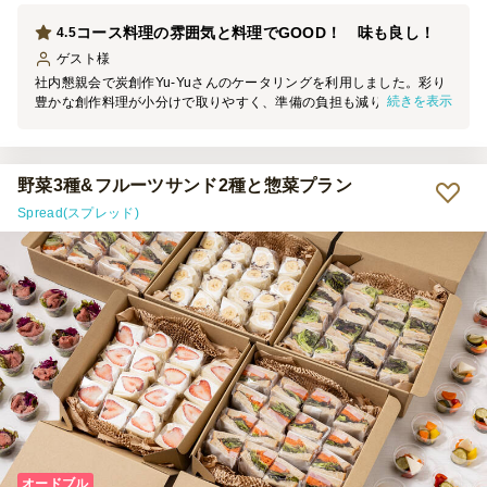
コース料理の雰囲気と料理でGOOD！ 味も良し！
4.5
ゲスト
様
社内懇親会で炭創作Yu‑Yuさんのケータリングを利用しました。彩り
続きを表示
豊かな創作料理が小分けで取りやすく、準備の負担も減り助かりまし
た。特に肉料理は香ばしさと旨味が際立ち、参加者から「また食べた
い」と声が上がるほど好評でした。会の雰囲気も華やかになり、とて
も満足しています。また機会があればお願いしたいです。
野菜3種&フルーツサンド2種と惣菜プラン
Spread(スプレッド)
オードブル