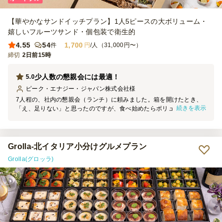
【華やかなサンドイッチプラン】1人5ピースの大ボリューム・
嬉しいフルーツサンド・個包装で衛生的
4.55
54
1,700
件
円
/人（31,000円〜）
締切
2日前15時
少人数の懇親会には最適！
5.0
ピーク・エナジー・ジャパン株式会社
様
7人程の、社内の懇親会（ランチ）に頼みました。箱を開けたとき、
続きを表示
「え、足りない」と思ったのですが、食べ始めたらボリュームもあ
り、小分けにされているお惣菜も一つ一つ味がしっかりついていて、
フルーツサンドは女性陣に大人気で、みかんが特に美味しかったで
す。また、機会があれば発注したいです。
Grolla‐北イタリア小分けグルメプラン
Grolla(グロッラ)