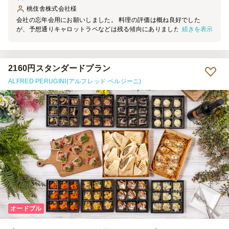
桃伎舎株式会社
様
会社の忘年会用にお願いしました。 料理の評価は概ね良好でした
続きを表示
が、予想通りキャロットラペなどは残る傾向にありました。 （個人
的には野菜メニューがあった方が嬉しいです） 気になったことが2点
・納品されたダンボールやプラ容器に“明瞭に”料理名の記載がなかっ
たので、もっと分かりやすく書いておいて頂きたかった。 （テーブ
ルに出す際に混乱した） ・それなりにまとまった量を注文している
2160円スタンダードプラン
ので、プラ容器（小分けでない方）はメニューごとに別々にして頂き
ALFRED PERUGINI(アルフレッド ペルジーニ)
たかった。 また機会があれば頼みたいと思います。
オードブル