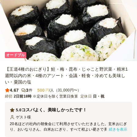
オードブル
【王道4種のおにぎり】鮭・梅・昆布・じゃこと野沢菜・精米1
週間以内の米・4種のアソート・会議・軽食・冷めても美味し
い・粟国の塩
4.67
3
500
件
円
/人（31,000円〜）
締切
2日前18時
※定休日を除く営業日換算
定休日
日・祝
コスパよく、美味しかったです！
5.0
ゲスト
様
20名ほどの社内の朝食会にて利用させていただきました。玄米おにぎ
続きを表示
り、おいなりさん、白米おにぎり、すべて程よい硬さで美味しく、参
加者からとても好評でした。ひとり2個想定していましたが、3個食べ