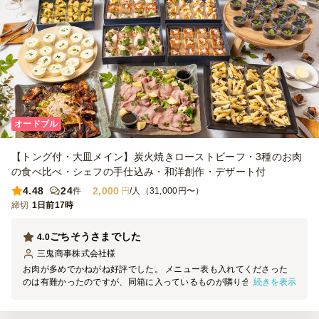
オードブル
【トング付・大皿メイン】炭火焼きローストビーフ・3種のお肉
の食べ比べ・シェフの手仕込み・和洋創作・デザート付
4.48
24
2,000
件
円
/人（31,000円〜）
締切
1日前17時
ごちそうさまでした
4.0
三鬼商事株式会社
様
お肉が多めでかねがね好評でした。 メニュー表も入れてくださった
続きを表示
のは有難かったのですが、同箱に入っているものが隣り合わせに書い
てなかったりしたので、どれがどれかと探しにくかったのが少し残念
でした。 （入れ物の形も併記してもらえたら有難かったです）