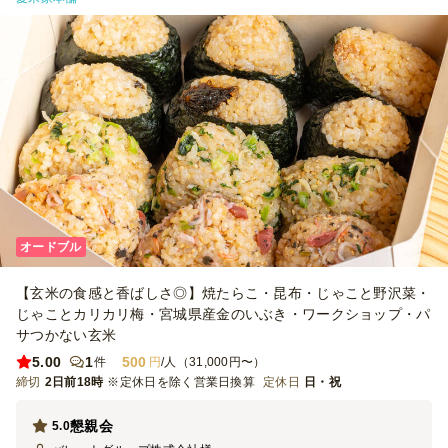
が高価かと思いますが、余分にトレイを提供されると 丁度1トレイに
収まるので参考にして頂ければ幸いです。 次回もまた機会がありま
したら利用させて頂きますのでその際はよろしくお願いいたします。
オードブル
【玄米の食感と香ばしさ◎】焼たらこ・昆布・じゃこと野沢菜・
じゃことカリカリ梅・宮城県産金のいぶき・ワークショップ・パ
サつかない玄米
5.00
1
500
件
円
/人（31,000円〜）
締切
2日前18時
※定休日を除く営業日換算
定休日
日・祝
懇親会
5.0