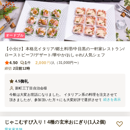
オードブル
【小分け】本格北イタリア/郷土料理/中目黒の一軒家レストラン/
ローストビーフ/デザート/華やか/おしゃれ/人気シェフ
4.50
1
2,000
件
円
/人（31,000円〜）
締切
2日前12時
御礼
4.5
新町三丁目自治会
様
今般は大変お世話になりました。 イタリアン系の料理を注文させて
続きを表示
頂きましたが、参加頂いた方々にも大変好評で選択させて頂いてよか
ったと開催運営者としては感謝しております。 １つ参考までに私た
ちが行った工夫について共有させて頂きます。 品数が９つで、1品が
9つずつ入っておりましたので、お品をトレイから出して、そのトレ
イを個人用のトレイとして利用させて頂きました。 そうすると、１
じゃこむすび入り！4種の玄米おにぎり(1人2個)
トレイに9品が乗り、持ち運びが便利でした。紙皿よりもトレイの方
愛米家本舗