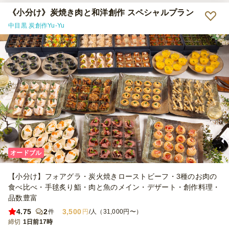
《小分け》炭焼き肉と和洋創作 スペシャルプラン
中目黒 炭創作Yu-Yu
オードブル
【小分け】フォアグラ・炭火焼きローストビーフ・3種のお肉の
食べ比べ・手毬炙り鮨・肉と魚のメイン・デザート・創作料理・
品数豊富
4.75
2
3,500
件
円
/人（31,000円〜）
締切
1日前17時