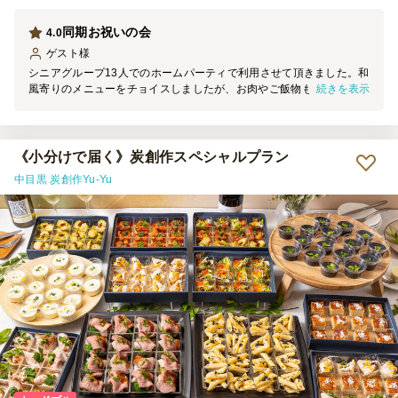
同期お祝いの会
4.0
ゲスト
様
シニアグループ13人でのホームパーティで利用させて頂きました。和
続きを表示
風寄りのメニューをチョイスしましたが、お肉やご飯物もしっかりあ
り、皆お腹も大満足な内容でした。 持ち寄りのホームパーティより
気軽で美味しかったとのこと。ごちそうさまでした！
《小分けで届く》炭創作スペシャルプラン
中目黒 炭創作Yu-Yu