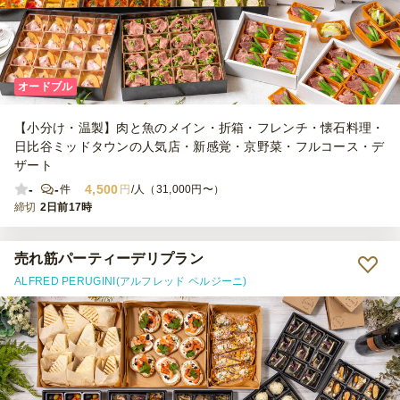
オードブル
【小分け・温製】肉と魚のメイン・折箱・フレンチ・懐石料理・
日比谷ミッドタウンの人気店・新感覚・京野菜・フルコース・デ
ザート
-
-
4,500
件
円
/人（31,000円〜）
締切
2日前17時
売れ筋パーティーデリプラン
ALFRED PERUGINI(アルフレッド ペルジーニ)