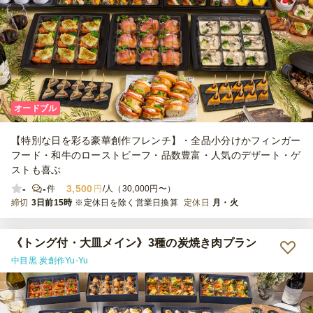
オードブル
【特別な日を彩る豪華創作フレンチ】・全品小分けかフィンガー
フード・和牛のローストビーフ・品数豊富・人気のデザート・ゲ
ストも喜ぶ
-
-
3,500
件
円
/人（30,000円〜）
締切
3日前15時
※定休日を除く営業日換算
定休日
月・火
《トング付・大皿メイン》3種の炭焼き肉プラン
中目黒 炭創作Yu-Yu