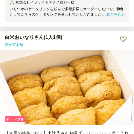
株式会社インサイトテクノロジー
様
いくつかのケータリングを頼んで多種多様にオーダーした中で、和食
続きを表示
としてこちらのケータリングを使わせていただきました。 昨年は和
食の有名店を使ったのですが、尖りすぎていてなかには若者ウケしな
いものもあり・・ おいしそうでボリュームのあるこちらに決めまし
た！ ちょっと多いかな？という量を用意したのですが、どれもおい
しくあっという間になくなってしまいました。 事前に好き嫌いを聞
白米おいなりさん(1人1個)
いていたので、お肉、魚、ご飯もの、デザートまで網羅しているこの
愛米家本舗
コースはとても評判でした！ そして華やかですね。 また来年利用し
たいと思います！
オードブル
【米屋の特製いなり】出汁染みるお揚げ・ジューシー・差し入れ