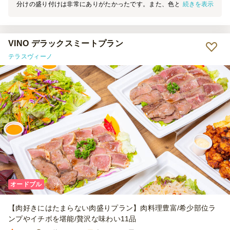
続きを表示
分けの盛り付けは非常にありがたかったです。また、色どりや食材の
種類も豊富で、参加者の皆さんに大変好評いただきました。味付けも
とても美味しかったです。
VINO デラックスミートプラン
テラスヴィーノ
オードブル
【肉好きにはたまらない肉盛りプラン】肉料理豊富/希少部位ラ
ンプやイチボを堪能/贅沢な味わい11品