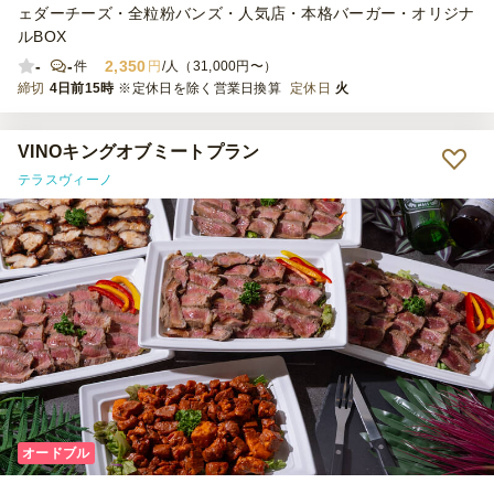
ェダーチーズ・全粒粉バンズ・人気店・本格バーガー・オリジナ
ルBOX
-
-
2,350
件
円
/人（31,000円〜）
締切
4日前15時
※定休日を除く営業日換算
定休日
火
VINOキングオブミートプラン
テラスヴィーノ
オードブル