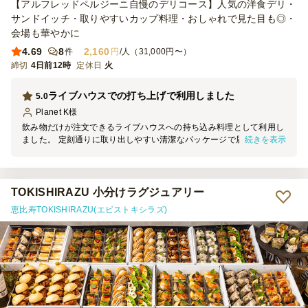
【アルフレッドペルジーニ自慢のデリコース】人気の洋食デリ・
サンドイッチ・取りやすいカップ料理・おしゃれで見た目も◎・
会場も華やかに
4.69
8
2,160
件
円
/人（31,000円〜）
締切
4日前12時
定休日
火
ライブハウスでの打ち上げで利用しました
5.0
Planet K
様
飲み物だけが注文できるライブハウスへの持ち込み料理として利用し
続きを表示
ました。 定刻通りに取り出しやすい清潔なパッケージで届けていた
だき、それぞれも美味しくてコスパもよく、参加者からも好評でし
た。
TOKISHIRAZU 小分けラグジュアリー
恵比寿TOKISHIRAZU(エビストキシラズ)