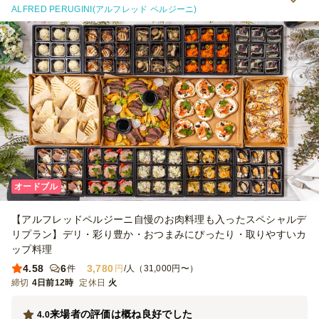
る参加者が少なかったため、少し色味があるとより良いかと思いまし
ALFRED PERUGINI(アルフレッド ペルジーニ)
た。 また、飲み物を別で調達するのが面倒だったため、オプション
として1本～500円くらいで2L（もしくは～200円くらいで500ml）
ペットボトルを頼めると有難いなと思いました。（サービス☆4.5の
理由です）
オードブル
【アルフレッドペルジーニ自慢のお肉料理も入ったスペシャルデ
リプラン】デリ・彩り豊か・おつまみにぴったり・取りやすいカ
ップ料理
4.58
6
3,780
件
円
/人（31,000円〜）
締切
4日前12時
定休日
火
来場者の評価は概ね良好でした
4.0