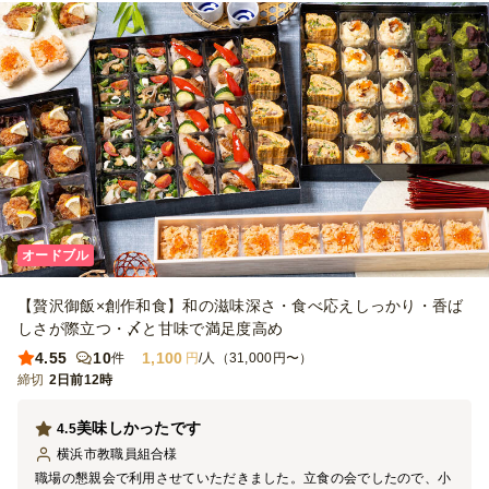
オードブル
【贅沢御飯×創作和食】和の滋味深さ・食べ応えしっかり・香ば
しさが際立つ・〆と甘味で満足度高め
4.55
10
1,100
件
円
/人（31,000円〜）
締切
2日前12時
美味しかったです
4.5
横浜市教職員組合
様
職場の懇親会で利用させていただきました。立食の会でしたので、小