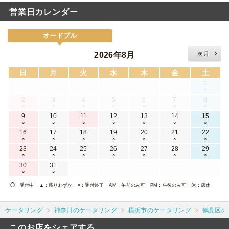
営業日カレンダー
オードブル
2026年8月
次月
日
月
火
水
木
金
土
1
×
2
3
4
5
6
7
8
×
×
×
×
×
×
×
9
10
11
12
13
14
15
○
○
○
○
○
○
○
16
17
18
19
20
21
22
○
○
○
○
○
○
○
23
24
25
26
27
28
29
○
○
○
○
○
○
○
30
31
○
○
◯
：受付中
▲
：残りわずか
×
：受付終了
AM
：午前のみ可
PM
：午後のみ可
休
：店休
ケータリング
神奈川のケータリング
横浜市のケータリング
鶴見区の
このお店をシェアする