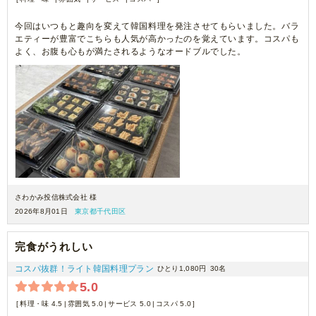
今回はいつもと趣向を変えて韓国料理を発注させてもらいました。バラ
エティーが豊富でこちらも人気が高かったのを覚えています。コスパも
よく、お腹も心もが満たされるようなオードブルでした。
さわかみ投信株式会社 様
2026年8月01日
東京都千代田区
完食がうれしい
コスパ抜群！ライト韓国料理プラン
ひとり1,080円
30名
5.0
料理・味 4.5
雰囲気 5.0
サービス 5.0
コスパ 5.0