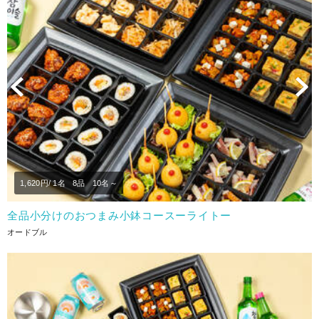
Previous
N
1,620
円/ 1名
8品
10名～
全品小分けのおつまみ小鉢コースーライトー
オードブル