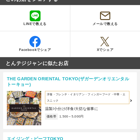
LINEで教える
メールで教える
Facebookでシェア
Xでシェア
とんテジジャンに似たお店
THE GARDEN ORIENTAL TOKYO(ザガーデンオリエンタル
トーキョー)
洋食・フレンチ・イタリアン・フィンガーフード・中華・エ
スニック
温製/小分け/洋食/大切な催事に
価格帯
1,500～5,000円
エイジング・ビーフTOKYO