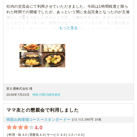
社内の交流会にて利用させていただきました。今回は1時間程度と限ら
れた時間での開催でしたが、あっという間に全品完食となったのが主催
側として最もうれしいポイントです。二種のチキンや、チヂミやキンパ
などが少しずつ楽しめ、料理が小分けになっているため、大人数が集ま
もっと見る
る場でも手に取りやすく、片付けの手間もほとんどかからず、きれいに
売り切れたのも主催者側として非常に助かりました。コスパも抜群だと
思います。
富士通株式会社 様
2026年7月23日
神奈川県川崎市幸区
ママ友との懇親会で利用しました
韓国お肉堪能コースースタンダードー
ひとり2,160円
10名
4.0
料理・味 4.0
雰囲気 4.0
サービス 4.0
コスパ 4.0