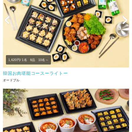
Previous
N
1,620
円/ 1名
8品
10名～
韓国お肉堪能コースーライトー
オードブル