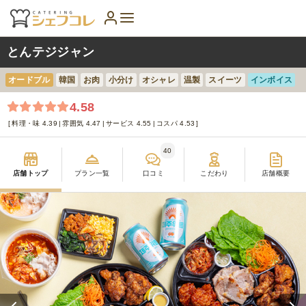
とんテジジャン
オードブル
韓国
お肉
小分け
オシャレ
温製
スイーツ
インボイス
4.58
料理・味 4.39
雰囲気 4.47
サービス 4.55
コスパ 4.53
40
店舗トップ
プラン一覧
口コミ
こだわり
店舗概要