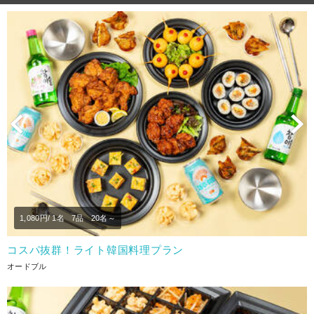
Previous
N
1,080
円/ 1名
7品
20名～
コスパ抜群！ライト韓国料理プラン
オードブル