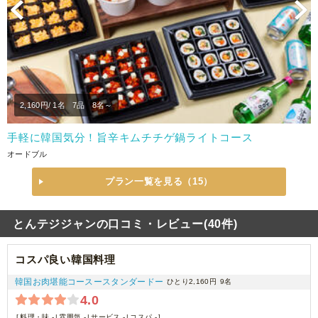
Previous
N
2,160
円/ 1名
7品
8名～
手軽に韓国気分！旨辛キムチチゲ鍋ライトコース
オードブル
プラン一覧を見る（15）
とんテジジャンの口コミ・レビュー(40件)
コスパ良い韓国料理
韓国お肉堪能コースースタンダードー
ひとり2,160円
9名
4.0
料理・味 -
雰囲気 -
サービス -
コスパ -