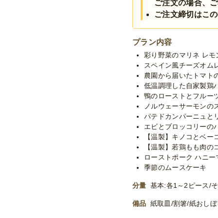
ご注文の場合、ご
ご注文締切はこの
プラン内容
彩り野菜のマリネ レモ
スペイン風チーズオム
農園から届いたトマト
低温調理した自家製鶏
鴨のローストとフルー
ノルウェーサーモンの
パテドカンパーニュと
エビとブロッコリーの
【温製】キノコとベー
【温製】若鶏もも肉の
ローストポーク ハニー
季節のムースケーキ
分量
基本:各1～2ピース/そ
備品
紙取皿/割箸/紙おし