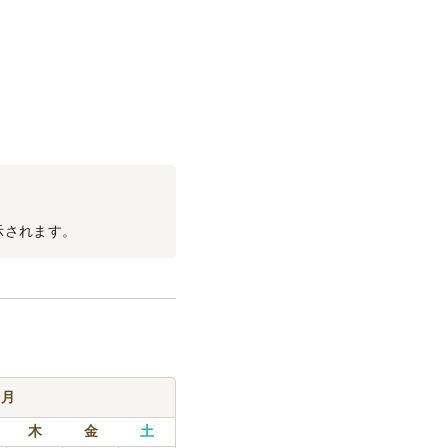
示されます。
9月
木
金
土