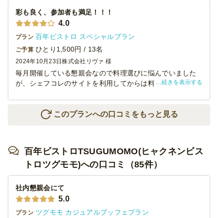
また好評でした。
彩も良く、参加者も満足！！！
また何かありましたら利用したいと思います。
4.0
百年ビストロ スペシャルプラン
プラン
ひとり1,500円 / 13名
ご予算
2024年10月23日
株式会社リヴァ 様
毎月開催している懇親会なので料理選びに悩んでいました
続きを表示する
が、シェフコレのサイトを利用してからは料理選びが楽し
くなりました。今回も参加者からは◎の評価をいただき、
幹事としては一安心。味、ボリュームともに満足ではあり
ますが、お酒を飲みながらの会だったので、少し薄味か
このプランへの口コミをもっと見る
な？と個人的には思いました。なので★４つにしていま
す。来月も開催するので、いまから選ぶのが楽しみです。
百年ビストロTSUGUMOMO(ヒャクネンビス
トロツグモモ)への口コミ（85件）
社内懇親会にて
5.0
ツグモモ カジュアルブッフェプラン
プラン