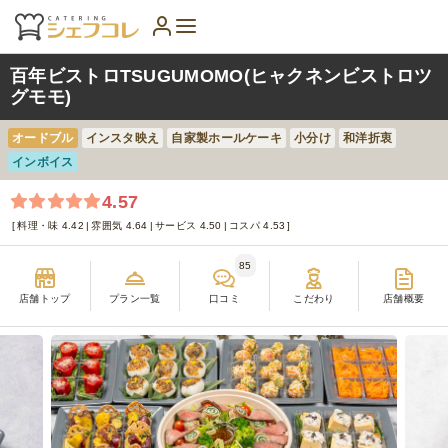
百年ビストロTSUGUMOMO(ヒャクネンビストロツ
グモモ)
オードブル
インスタ映え
自家製ホールケーキ
小分け
和洋折衷
インボイス
4.57
料理・味 4.42
雰囲気 4.64
サービス 4.50
コスパ 4.53
85
店舗トップ
プラン一覧
口コミ
こだわり
店舗概要