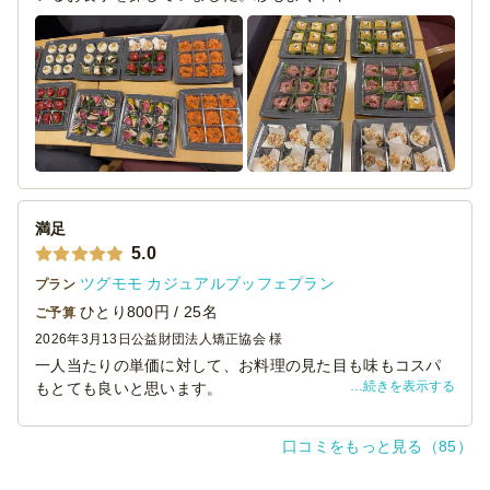
スの良い内容に大変満足でした。ゲストも喜んでくれまし
た。
満足
5.0
ツグモモ カジュアルブッフェプラン
プラン
ひとり800円 / 25名
ご予算
2026年3月13日
公益財団法人矯正協会 様
一人当たりの単価に対して、お料理の見た目も味もコスパ
続きを表示する
もとても良いと思います。
何度か利用させていただいておりますが参加者のどの方か
らも高評価を得ています。
口コミをもっと見る（85）
幹事として助かるのがとにかく「お値段」ですかね、物価
高騰の中、企業努力に頭が下がります。