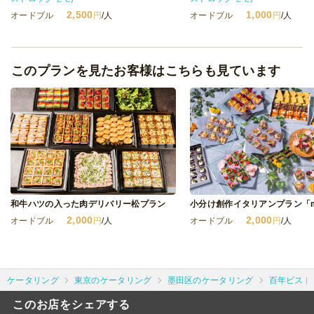
2,500
1,000
オードブル
円
/人
オードブル
円
/人
このプランを見たお客様はこちらも見ています
和牛ハツの入った肉デリバリー松プラン
小分け創作イタリアンプラン「m
2,000
2,000
オードブル
円
/人
オードブル
円
/人
ケータリング
東京のケータリング
墨田区のケータリング
百年ビスト
このお店をシェアする