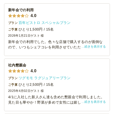
新年会での利用
4.0
百年ビストロ スペシャルプラン
プラン
ひとり1,500円 / 15名
ご予算
2026年1月21日
ゲスト 様
新年会での利用でした。色々な店舗で購入するのが面倒な
続きを表示する
ので、いつもシェフコレを利用させていただいています。
種類も豊富で大変助かっております。参加者からも好評で
した。また利用します。
社内懇親会
4.0
ツグモモ ラグジュアリープラン
プラン
ひとり2,500円 / 15名
ご予算
2025年4月02日
ゲスト 様
4/1に入社した新人さん達も含めた懇親会で利用しました。
続きを表示する
見た目も華やか！野菜が多めで女性には嬉しい内容でし
た！
30名分のうち、20名分はスイーツ付にしましたが、これが