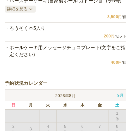
バースデーケーキ(自家製ホール ガトーショコラ6号)
詳細を見る
3,500
円
/個
ろうそく本5入り
200
円
/セット
ホールケーキ用メッセージチョコプレート(文字をご指
定ください)
400
円
/個
予約状況カレンダー
9月
2026年8月
日
月
火
水
木
金
土
1
2
4
5
6
7
8
3