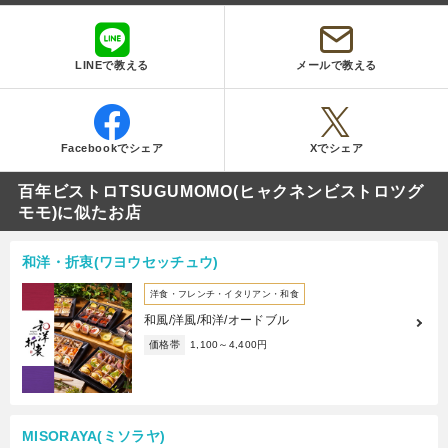
LINEで教える
メールで教える
Facebookでシェア
Xでシェア
百年ビストロTSUGUMOMO(ヒャクネンビストロツグ
モモ)に似たお店
和洋・折衷(ワヨウセッチュウ)
洋食・フレンチ・イタリアン・和食
和風/洋風/和洋/オードブル
価格帯
1,100～4,400円
MISORAYA(ミソラヤ)