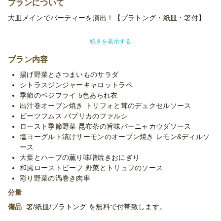
プランについて
大皿メインでパーティーを演出！【プラトング・紙皿・箸付】
柔らかく焼き上げたローストビーフ、サーモンのオーブン焼きに
続きを表示する
出汁と発酵を生かしたソースを添えて。
和と洋のマリアージュを感じられる和洋折衷小分けオードブル！
プラン内容
揚げ野菜とさつまいものサラダ
幅広い世代のお客様にお勧めです。
シトラスジンジャーキャロットラペ
季節のベジフライ 5色あられ衣
※使い捨て容器でお届けするデリバリープランです。設置・配
出汁巻オーブン焼き トリフォと茸のデュクセルソース
膳・撤収等のサービスはついておりません。
ビーツフムス パプリカのファルシ
※「10卓に配置」などお客様ご指定の数の卓に配置する場合、
ロースト季節野菜 昆布茶の旨味バーニャカウダソース
追加容器代金をいただいたり、容器が変更になる場合がございま
塩ヨーグルト漬けサーモンのオーブン焼き レモン&ディルソ
す。予めご了承くださいませ。
ース
大葉とハーブの薫り味噌焼きおにぎり
和風ローストビーフ 野菜とトリュフのソース
彩り野菜の渦巻き肉串
分量
備品
箸/紙皿/プラトング を無料で付帯致します。