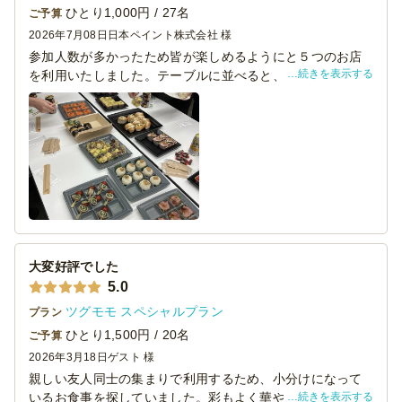
ひとり1,000円 / 27名
ご予算
2026年7月08日
日本ペイント株式会社 様
参加人数が多かったため皆が楽しめるようにと５つのお店
続きを表示する
を利用いたしました。テーブルに並べると、7種の彩り良い
メニューだったためとても華やかになりました。こちらの
プランは想像以上にボリュームがしっかりあったので、一
つのカップで満足して味わうことが出来ました！
大変好評でした
5.0
ツグモモ スペシャルプラン
プラン
ひとり1,500円 / 20名
ご予算
2026年3月18日
ゲスト 様
親しい友人同士の集まりで利用するため、小分けになって
続きを表示する
いるお食事を探していました。彩もよく華やかで、バラン