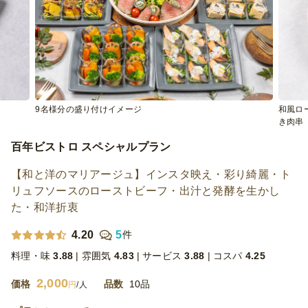
9名様分の盛り付けイメージ
和風ロ
き肉串
百年ビストロ スペシャルプラン
【和と洋のマリアージュ】インスタ映え・彩り綺麗・ト
リュフソースのローストビーフ・出汁と発酵を生かし
た・和洋折衷
4.20
5
件
料理・味
3.88
雰囲気
4.83
サービス
3.88
コスパ
4.25
2,000
価格
品数
10品
円
/人