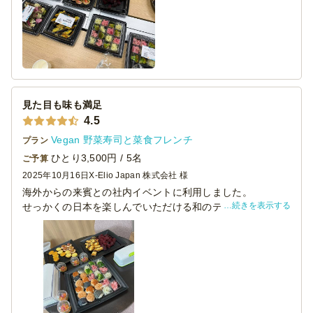
見た目も味も満足
4.5
Vegan 野菜寿司と菜食フレンチ
プラン
ひとり3,500円 / 5名
ご予算
2025年10月16日
X-Elio Japan 株式会社 様
海外からの来賓との社内イベントに利用しました。
続きを表示する
せっかくの日本を楽しんでいただける和のテイストがとて
もよかったです。
ベジタリアンのメンバーにも好評で和やかに会をお得るこ
とができました。
機会を見てまたお願いしたいと思います。