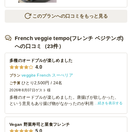
このプランへの口コミをもっと見る
French veggie tempo(フレンチ ベジテンポ)
への口コミ（23件）
多種のオードブルが楽しめました
4.0
veggite French スーぺリア
プラン
ひとり2,500円 / 24名
ご予算
2026年8月07日
ゲスト 様
多種のオードブルが楽しめました。唐揚げが欲しかった、
続きを表示する
という意見もあり揚げ物がなかったのが利用者としては物
足りなかったようです。
ハンバーガーがおいしかったです。サラダ系は残ってしま
いました。おにぎり、芋、根菜もおなかにたまってしま
Vegan 野菜寿司と菜食フレンチ
い、残ってしまいました。
5.0