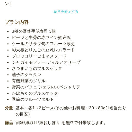
ン！
お野菜なので、罪悪感なくお腹いっぱいお召し上がりいただける
続きを表示する
のも
嬉しいポイント。
プラン内容
3種の野菜手毬寿司 3個
厳選野菜を使用した、French veggie tempo自慢のプランです。
ビーツと牛蒡の赤ワイン煮込み
シェフのスペシャリテ、野菜のパフェは絶品！！
ケールのサラダ旬のフルーツ添え
彩大根とりんごの豆乳レムラード
フレンチ×厳選野菜を是非ご賞味ください。
ブロッコリーごまマスタード
ジャガイモソテー ディルとオリーブ
※使い捨て容器でお届けするデリバリープランです。設置・配
さつまいものブルスケッタ
膳・撤収等のサービスはついておりません。
茄子のグラタン
※「10卓に配置」などお客様ご指定の数の卓に配置する場合、
有機野菜のグリル
追加容器代金をいただいたり、容器が変更になる場合がございま
野菜のパフェ シェフのスペシャリテ
す。予めご了承くださいませ。
かぼちゃのブルスケッタ
※プランに記載のあるメニュー以外もご対応が可能です。お気軽
季節のフルーツタルト
に御相談ください。
分量
基本：各1～2ピース/その他のお料理：20～80g(1名当たり
の目安)
備品
割箸/紙取皿/紙おしぼり を無料で付帯致します。