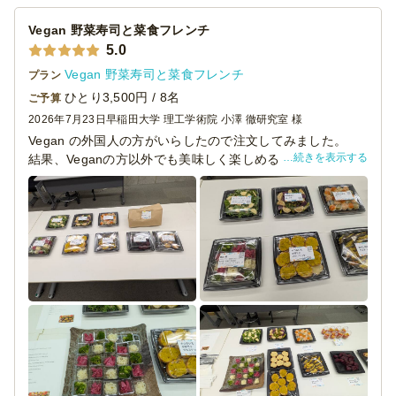
Vegan 野菜寿司と菜食フレンチ
5.0
Vegan 野菜寿司と菜食フレンチ
プラン
ひとり3,500円 / 8名
ご予算
2026年7月23日
早稲田大学 理工学術院 小澤 徹研究室 様
Vegan の外国人の方がいらしたので注文してみました。
続きを表示する
結果、Veganの方以外でも美味しく楽しめる内容でした。
ご本人にも喜んでいただけて良かったです。
見た目も華やかでとても美味しく、ご参加いただいた方か
らも「どこで頼んだのですか？」と聞かれました。
料理名が書いてある札がとても助かりました。
またお願いしようと思います。