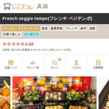
French veggie tempo(フレンチ ベジテンポ)
ケータリング
オードブル
産直
厳選野菜
フレンチ
創作
温製
五感で楽しむ
インボイス
4.68
料理・味 4.55
雰囲気 4.74
サービス 4.68
コスパ 4.65
23
店舗トップ
プラン一覧
口コミ
こだわり
店舗概要