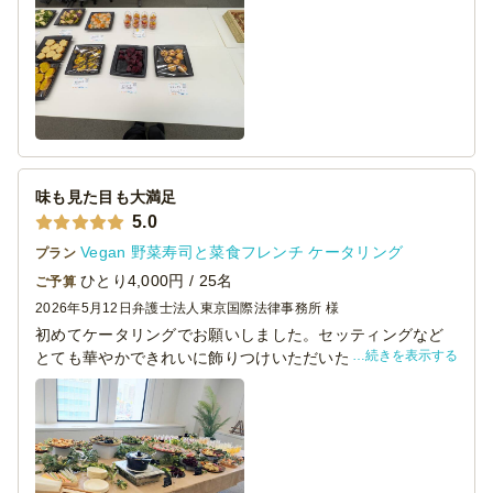
味も見た目も大満足
5.0
Vegan 野菜寿司と菜食フレンチ ケータリング
プラン
ひとり4,000円 / 25名
ご予算
2026年5月12日
弁護士法人東京国際法律事務所 様
初めてケータリングでお願いしました。セッティングなど
続きを表示する
とても華やかできれいに飾りつけいただいたうえ、事前に
お伝えしていたアレルギー食材をプレートに記載いただけ
大変ありがたかったです。どの料理もとてもおいしく、野
菜たっぷりでいろいろなメニューがあり、特に女性陣に大
人気でした。スタッフの方もとても丁寧でこちらにお願い
してよかったと思いました。終了時間前に残った料理をど