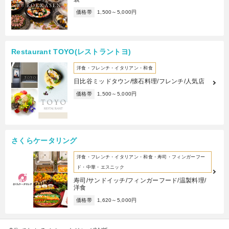
価格帯
1,500～5,000円
Restaurant TOYO(レストラントヨ)
洋食・フレンチ・イタリアン・和食
日比谷ミッドタウン/懐石料理/フレンチ/人気店
価格帯
1,500～5,000円
さくらケータリング
洋食・フレンチ・イタリアン・和食・寿司・フィンガーフー
ド・中華・エスニック
寿司/サンドイッチ/フィンガーフード/温製料理/
洋食
価格帯
1,620～5,000円