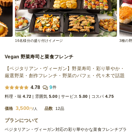
16名様分の盛り付けイメージ
3種の野
Vegan 野菜寿司と菜食フレンチ
【ベジタリアン・ヴィーガン】野菜寿司・彩り華やか・
厳選野菜・創作フレンチ・野菜のパフェ・代々木で話題
4.78
9
件
料理・味
4.72
雰囲気
5.00
サービス
5.00
コスパ
4.75
3,500
価格
品数
12品
円
/人
プランについて
ベジタリアン・ヴィーガン対応の彩り華やかな菜食フレンチプラ