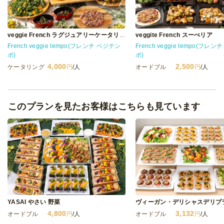
veggite French スーぺリア
veggie French ラグジュアリーケータリング
French veggie tempo(フレンチ ベジテン
French veggie tempo(フレ
ポ)
ポ)
4,000
2,500
ケータリング
円
/人
オードブル
円
/人
このプランを見たお客様はこちらも見ています
YASAI やさい 野菜
ヴィーガン・デリシャスデリプ
4,800
3,132
オードブル
円
/人
オードブル
円
/人