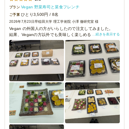
Vegan 野菜寿司と菜食フレンチ
プラン
ひとり3,500円 / 8名
ご予算
2026年7月23日
早稲田大学 理工学術院 小澤 徹研究室 様
Vegan の外国人の方がいらしたので注文してみました。
続きを表示する
結果、Veganの方以外でも美味しく楽しめる内容でした。
ご本人にも喜んでいただけて良かったです。
見た目も華やかでとても美味しく、ご参加いただいた方か
らも「どこで頼んだのですか？」と聞かれました。
料理名が書いてある札がとても助かりました。
またお願いしようと思います。