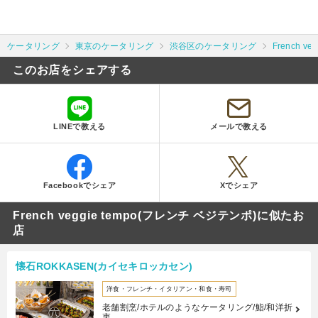
ケータリング
東京のケータリング
渋谷区のケータリング
French v
このお店をシェアする
LINEで教える
メールで教える
Facebookでシェア
Xでシェア
French veggie tempo(フレンチ ベジテンポ)に似たお
店
懐石ROKKASEN(カイセキロッカセン)
洋食・フレンチ・イタリアン・和食・寿司
老舗割烹/ホテルのようなケータリング/鮨/和洋折
衷