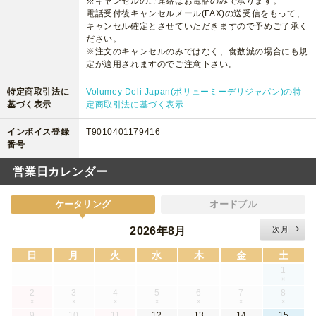
※キャンセルのご連絡はお電話のみで承ります。
電話受付後キャンセルメール(FAX)の送受信をもって、
キャンセル確定とさせていただきますので予めご了承く
ださい。
※注文のキャンセルのみではなく、食数減の場合にも規
定が適用されますのでご注意下さい。
特定商取引法に
Volumey Deli Japan(ボリューミーデリジャパン)の特
基づく表示
定商取引法に基づく表示
インボイス登録
T9010401179416
番号
営業日カレンダー
ケータリング
オードブル
2026年8月
次月
日
月
火
水
木
金
土
1
×
2
3
4
5
6
7
8
×
×
×
×
×
×
×
9
10
11
12
13
14
15