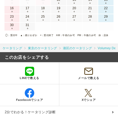
×
×
×
○
○
○
○
16
17
18
19
20
21
22
○
○
○
○
○
○
○
23
24
25
26
27
28
29
○
○
○
○
○
○
○
30
31
○
○
◯
：受付中
▲
：残りわずか
×
：受付終了
AM
：午前のみ可
PM
：午後のみ可
休
：店休
ケータリング
東京のケータリング
港区のケータリング
Volumey D
このお店をシェアする
LINEで教える
メールで教える
Facebookでシェア
Xでシェア
2分でわかる！ケータリング診断