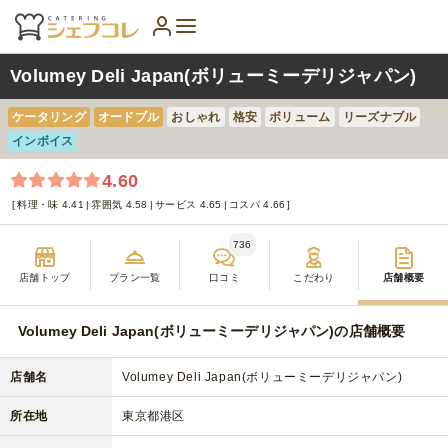
Volumey Deli Japan(ボリューミーデリジャパン)
ケータリング
オードブル
おしゃれ
格安
ボリューム
リーズナブル
インボイス
4.60
料理・味 4.41
雰囲気 4.58
サービス 4.65
コスパ 4.66
736
店舗トップ
プラン一覧
口コミ
こだわり
店舗概要
Volumey Deli Japan(ボリューミーデリジャパン)の店舗概要
店舗名
Volumey Deli Japan(ボリューミーデリジャパン)
所在地
東京都港区