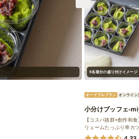
9名様分の盛り付けイメージ
オードブルプラン
オンライン
小分けブッフェ-miy
【コスパ抜群×創作和
リュームたっぷり串カ
4.33