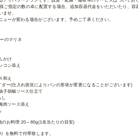
るデリバリープランです。設置・配膳・撤収等のサービスはついてお
客様ご指定の数の卓に配置する場合、追加容器代金をいただいたり、容
いませ。
ニューが変わる場合がございます。予めご了承ください。
リーのマリネ
んかけ
ンコン添え
ス和え
イダー(仕入れ状況によりパンの形状が変更になることがございます)
 柚子胡椒ソース仕立て
らし
梅肉ソース添え
ち
のお料理:20～80g(1名当たりの目安)
ぼり を無料で付帯致します。