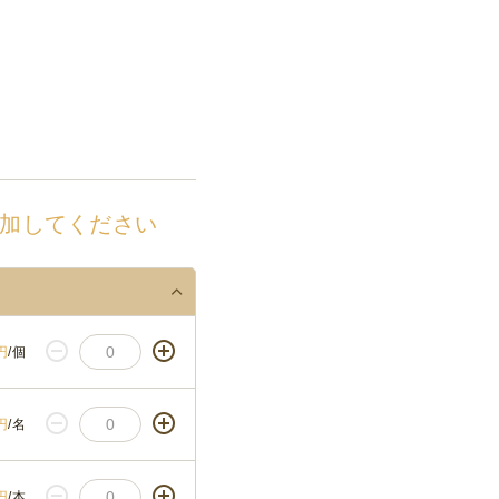
加してください
円
/個
円
/名
円
/本