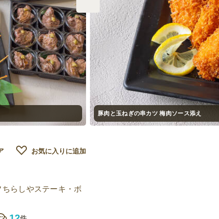
豚肉と玉ねぎの串カツ 梅肉ソース添え
ア
お気に入りに追加
フちらしやステーキ・ボ
12
件