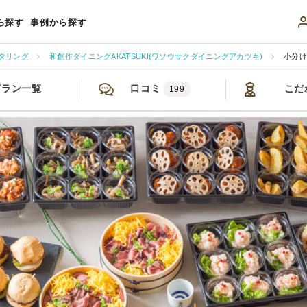
ら探す
事例から探す
タリング
和創作ダイニングAKATSUKI(ワソウサクダイニングアカツキ)
小分けブ
プラン一覧
口コミ
こだ
199