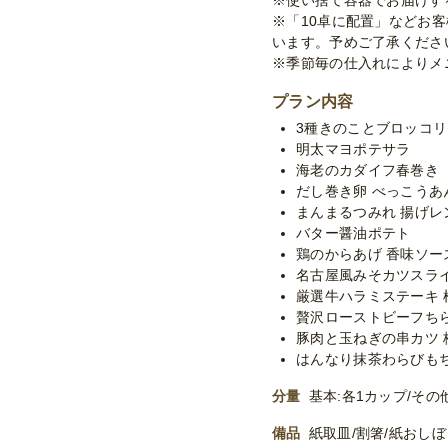
※使い捨て容器でお届けす
※「10卓に配置」などお
います。予めご了承くださ
※季節毎の仕入れによりメ
プラン内容
3種きのことブロッコ
明太マヨポテサラ
海老のカダイフ春巻き
だし巻き卵 べっこうあ
まんまるつみれ 揚げレ
バター醤油ポテト
鶏のからあげ 香味ソー
名古屋風みそカツスラ
厳選牛ハラミステーキ
贅沢ローストビーフち
豚肉と玉ねぎの串カツ 
はんなり抹茶わらびも
分量
基本:各1カップ/その他
備品
紙取皿/割箸/紙おし