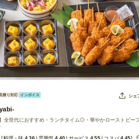
見積り対応
インボイス
シェ
abi-
食】全世代におすすめ・ランチタイム◎・華やかローストビー
ツ
料理・味
4.36
雰囲気
4.40
サービス
4.55
コスパ
4.45