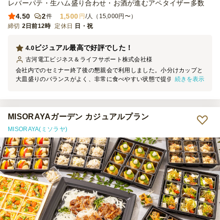
レバーパテ・生ハム盛り合わせ・お酒が進むアペタイザー多数
4.50
2
1,500
件
円
/人（15,000円〜）
締切
2日前12時
定休日
日・祝
ビジュアル最高で好評でした！
4.0
古河電工ビジネス＆ライフサポート株式会社
様
会社内でのセミナー終了後の懇親会で利用しました。小分けカップと
続きを表示
大皿盛りのバランスがよく、非常に食べやすい状態で提供していただ
きました。 特に彩りがカラフルで、セッティングを見た参加者の方
が感嘆の声を出していたのが印象的でした。 半面ボリューム的には
若干少なめかな・・と思う部分もありましたが、結果フードロス削減
にもつながり丁度良い量だったという声が大半でした。
MISORAYAガーデン カジュアルプラン
MISORAYA(ミソラヤ)