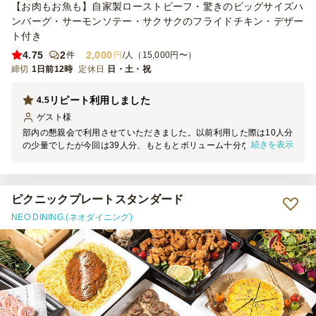
【お肉もお魚も】自家製ローストビーフ・驚きのビッグサイズハ
ンバーグ・サーモンソテー・サクサクのフライドチキン・デザー
ト付き
4.75
2
2,000
件
円
/人（15,000円〜）
締切
1日前12時
定休日
日・土・祝
リピート利用しました
4.5
ゲスト
様
部内の懇親会で利用させていただきました。以前利用した際は10人分
続きを表示
の少量でしたが今回は39人分、もともとボリューム十分なメニューで
すが数量が増えたことで見た目も豪華さを増した印象でした。参加者
の年齢層が低いシーンではまた利用したいと思います。
ピクニックプレートスタンダード
NEO DINING.(ネオダイニング)