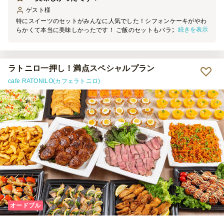
ゲスト
様
特にスイーツのセットがみんなに人気でした！シフォンケーキがやわ
続きを表示
らかくて本当に美味しかったです！ ご飯のセットもバランスがよ
く、女子が多いパーティーだったので高評価でした！
ラトニロ一押し！満点スペシャルプラン
cafe RATONILO(カフェラトニロ)
オードブル