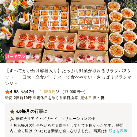
オードブル
【すべてが小分け容器入り】たっぷり野菜が取れるサラダバスケ
ット・一口大・立食パーティーで食べやすい・さっぱりブランマ
ンジェ
4.58
47
1,650
件
円
/人（17,000円〜）
締切
2日前19時
※定休日を除く営業日換算
定休日
日・祝
毎月の行事に
4.0
株式会社アイ・グリッド・ソリューションズ
様
今月も毎月の行事をいろどる食事としてとても良かったです。 時間
続きを表示
内に全て届けていただき素敵な会になりました。 写真は他で頼んだ
ものとあわせて詰め合わせにしています。 ありがとうございます。