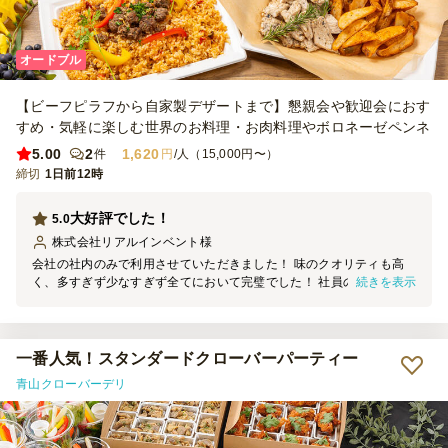
オードブル
【ビーフピラフから自家製デザートまで】懇親会や歓迎会におす
すめ・気軽に楽しむ世界のお料理・お肉料理やボロネーゼペンネ
5.00
2
1,620
件
円
/人（15,000円〜）
締切
1日前12時
大好評でした！
5.0
株式会社リアルインベント
様
会社の社内のみで利用させていただきました！ 味のクオリティも高
続きを表示
く、多すぎず少なすぎず全てにおいて完璧でした！ 社員の皆さんも
美味しい！と満足そうで、また利用させていただきたいと思いまし
た。
一番人気！スタンダードクローバーパーティー
青山クローバーデリ