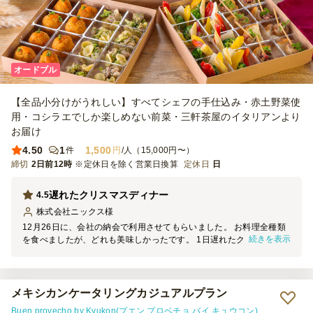
オードブル
【全品小分けがうれしい】すべてシェフの手仕込み・赤土野菜使
用・コシラエでしか楽しめない前菜・三軒茶屋のイタリアンより
お届け
4.50
1
1,500
件
円
/人（15,000円〜）
締切
2日前12時
※定休日を除く営業日換算
定休日
日
遅れたクリスマスディナー
4.5
株式会社ニックス
様
12月26日に、会社の納会で利用させてもらいました。 お料理全種類
続きを表示
を食べましたが、どれも美味しかったです。 1日遅れたクリスマスパ
ーティーのような雰囲気も出せて 良かったです。
メキシカンケータリングカジュアルプラン
Buen provecho by Kyukon(プエン プロベチョ バイ キュウコン)