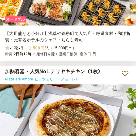
オードブル
【大皿盛りと小分け】浅草や錦糸町で人気店・厳選食材・和洋折
衷・元有名ホテルのシェフ・ちらし寿司
-
-
1,500
件
円
/人（15,000円〜）
締切
2日前12時
※定休日を除く営業日換算
定休日
日
加熱容器・人気No1.テリヤキチキン《1枚》
Pizzaiere Amore(ピッツェリア・アモーレ)