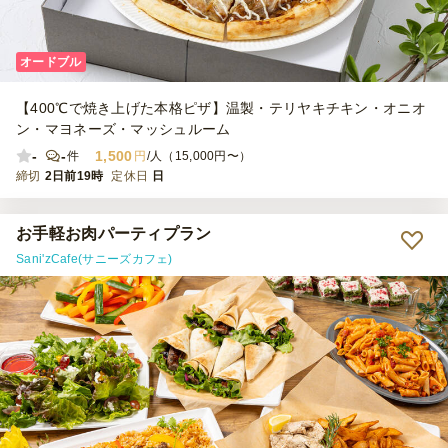
オードブル
【400℃で焼き上げた本格ピザ】温製・テリヤキチキン・オニオ
ン・マヨネーズ・マッシュルーム
-
-
1,500
件
円
/人（15,000円〜）
締切
2日前19時
定休日
日
お手軽お肉パーティプラン
Sani'zCafe(サニーズカフェ)