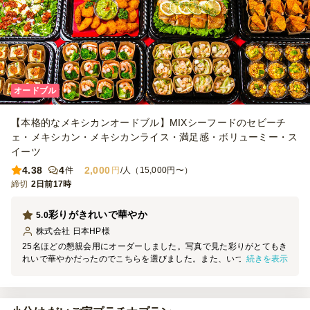
オードブル
【本格的なメキシカンオードブル】MIXシーフードのセビーチ
ェ・メキシカン・メキシカンライス・満足感・ボリューミー・ス
イーツ
4.38
4
2,000
件
円
/人（15,000円〜）
締切
2日前17時
彩りがきれいで華やか
5.0
株式会社 日本HP
様
25名ほどの懇親会用にオーダーしました。写真で見た彩りがとてもき
続きを表示
れいで華やかだったのでこちらを選びました。また、いつもイタリア
ン系のケータリングになりがちなので、メキシカンをチョイスしたの
ですが、普段食べなれない方もいて少し心配でしたが好評でした！デ
ザートがついているのも良かったです。どれも食べやすく、おいしか
ったです。