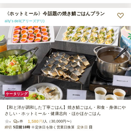
嬉しいですね。ありがとうございました。
〈ホットミール〉今話題の焼き鯖ごはんプラン
ally’s deli(アリーズデリ)
ケータリング
【和と洋が調和した丁寧ごはん】焼き鯖ごはん・和食・身体にや
さしい・ホットミール・健康志向・ほかほかごはん
-
-
1,580
件
円
/人（30,000円〜）
締切
5日前18時
※定休日を除く営業日換算
定休日
日