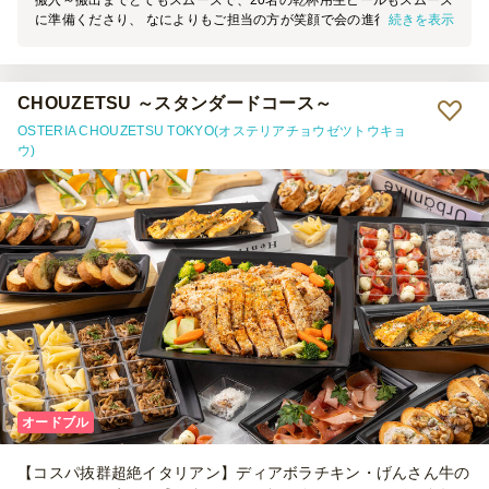
搬入～搬出までとてもスムーズで、20名の乾杯用生ビールもスムーズ
続きを表示
に準備くださり、 なによりもご担当の方が笑顔で会の進行に合わせ
て柔軟に対応下さったのが素晴らしかったです。 参加者全員大満足
でした。
CHOUZETSU ～スタンダードコース～
OSTERIA CHOUZETSU TOKYO(オステリアチョウゼツトウキョ
ウ)
オードブル
【コスパ抜群超絶イタリアン】ディアボラチキン・げんさん牛の