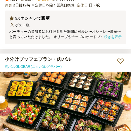
締切
2日前19時
※定休日を除く営業日換算
定休日
日・祝
オシャレで豪華
5.0
ゲスト
様
パーティーの参加者にお料理を見た瞬間に可愛い〜オシャレ〜豪華〜
続きを表示
と言っていただけました。 オリーブやチーズのオードブルもワイン
に合いますし、ハンバーガーはボリュームがあり、スイーツは3種類
あり女子会に最適でした！
小分けブッフェプラン・肉バル
肉バルGLOBAR(ニクバルグラバー)