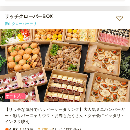
リッチクローバーBOX
青山クローバーデリ
オードブル
【リッチな気分でハッピーケータリング】大人気ミニハンバーガ
ー・彩りバーニャカウダ・お肉もたくさん・女子会にピッタリ・
インスタ映え
4.67
12
2,200
件
円
/人（17,000円〜）