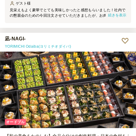
ゲスト
様
見栄えもよく豪華でとても美味しかったと感想もらいました！社内で
続きを表示
の懇親会のための今回注文させていただきましたが、お肉もお魚もお
かずとして入ってるので、チジミの味がよかったそうです。韓国出身
の同僚も好評され、価格との兼ね合いを考えるとコスパはよいのかな
と思います！
凪-NAGI-
YORIMICHI Odaiba(ヨリミチオダイバ)
オードブル
【和の美食をたのしむ】全品小分けの創作料理・日本の食材をふ