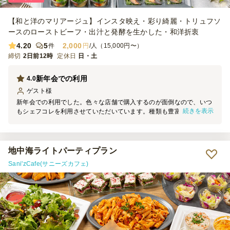
【和と洋のマリアージュ】インスタ映え・彩り綺麗・トリュフソ
ースのローストビーフ・出汁と発酵を生かした・和洋折衷
4.20
5
2,000
件
円
/人（15,000円〜）
締切
2日前12時
定休日
日・土
新年会での利用
4.0
ゲスト
様
新年会での利用でした。色々な店舗で購入するのが面倒なので、いつ
続きを表示
もシェフコレを利用させていただいています。種類も豊富で大変助か
っております。参加者からも好評でした。また利用します。
地中海ライトパーティプラン
Sani'zCafe(サニーズカフェ)