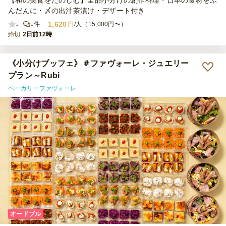
んだんに・〆の出汁茶漬け・デザート付き
-
-
1,620
件
円
/人（15,000円〜）
締切
2日前12時
《小分けブッフェ》＃ファヴォーレ・ジュエリー
プラン～Rubi
ベーカリーファヴォーレ
オードブル