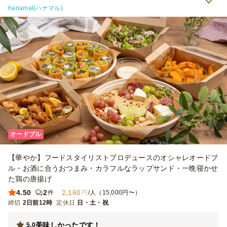
hanamal(ハナマル)
オードブル
【華やか】フードスタイリストプロデュースのオシャレオードブ
ル・お酒に合うおつまみ・カラフルなラップサンド・一晩寝かせ
た鶏の唐揚げ
4.50
2
2,160
件
円
/人（15,000円〜）
締切
2日前12時
定休日
日・土・祝
美味しかったです！
5.0