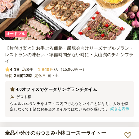
オードブル
【片付け楽々】お手ごろ価格・懇親会向けリーズナブルプラン・
レストランの味わい・準備時間がない時に・大山鶏のチキンフラ
イ
4.19
8
1,940
件
円
/人（15,000円〜）
締切
2日前12時
定休日
日・土
オフィスでケータリングランチタイム
4.0
ゲスト
様
ウエルカムランチをオフィス内で行おうということになり、人数を特
続きを表示
定しなくても済むお弁当スタイルではないものを探していましたとこ
ろこちらを見つけました。ある程度お腹がいっぱいになることを主眼
に置いていましたので、ボリュームを心配していましたが、ミートソ
ースの分量も多く、またおかずの種類も多めでお腹いっぱいになりま
した。野菜も大目だったので良かったです。色どりも良かったで
全品小分けのおつまみ小鉢コースーライトー
す。。ミートソースは冷めても美味しくいただけました。大満足でし