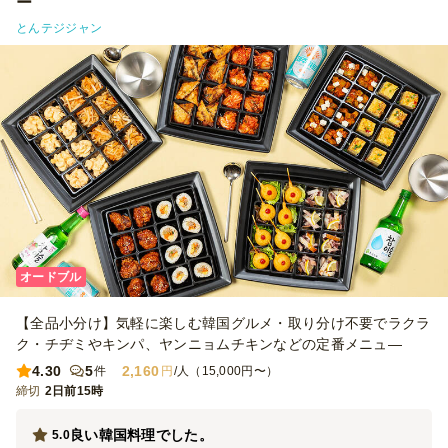
ー
とんテジジャン
オードブル
【全品小分け】気軽に楽しむ韓国グルメ・取り分け不要でラクラ
ク・チヂミやキンパ、ヤンニョムチキンなどの定番メニュ―
4.30
5
2,160
件
円
/人（15,000円〜）
締切
2日前15時
良い韓国料理でした。
5.0