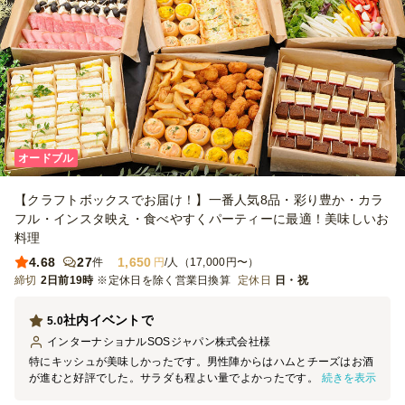
オードブル
【クラフトボックスでお届け！】一番人気8品・彩り豊か・カラ
フル・インスタ映え・食べやすくパーティーに最適！美味しいお
料理
4.68
27
1,650
件
円
/人（17,000円〜）
締切
2日前19時
※定休日を除く営業日換算
定休日
日・祝
社内イベントで
5.0
インターナショナルSOSジャパン株式会社
様
特にキッシュが美味しかったです。男性陣からはハムとチーズはお酒
続きを表示
が進むと好評でした。サラダも程よい量でよかったです。ドレッシン
グがもう少し多くあればなお良し。デザートがついているのは女性に