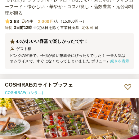
【小分け】フラッグ付・レトロ・かわいい・おしゃれ・フィンガ
ーフード・懐かしい・華やか・コスパ良し・品数豊富・元公邸料
理が贈る
3.88
4
2,000
件
円
/人（15,000円〜）
締切
3日前12時
※定休日を除く営業日換算
定休日
日
かわいい容器で楽しかったです！
4.0
ゲスト
様
ピンクの容器で、子供が多い懇親会にぴったりでした！ 一番人気は
続きを表示
オムライスで、すぐになくなってしまいました ボリュームもあり、
盛り付けも綺麗なので女性やお子様が多い集まりにはちょうど良いと
思います
COSHIRAEのライトブッフェ
COSHIRAE(コシラエ)