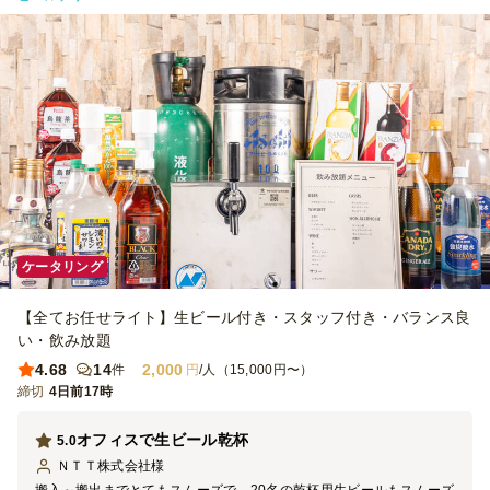
ケータリング
【全てお任せライト】生ビール付き・スタッフ付き・バランス良
い・飲み放題
4.68
14
2,000
件
円
/人（15,000円〜）
締切
4日前17時
オフィスで生ビール乾杯
5.0
ＮＴＴ株式会社
様