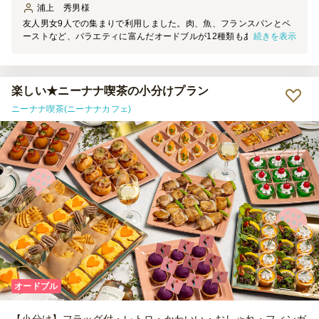
浦上 秀男
様
友人男女9人での集まりで利用しました。肉、魚、フランスパンとペ
続きを表示
ーストなど、バラエティに富んだオードブルが12種類もあり、コスパ
はとても良いです。これに合わせて暖かい肉料理とサラダ、フランス
パンを用意すれば十分満足できます。フライドポテトは揚げたてがお
いしいので、他のものでもよかったかなと思います。また利用したい
と思います。
楽しい★ニーナナ喫茶の小分けプラン
ニーナナ喫茶(ニーナナカフェ)
オードブル