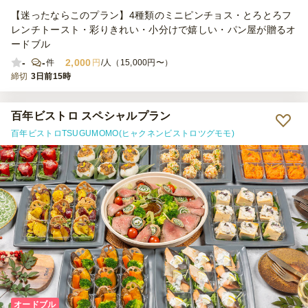
【迷ったならこのプラン】4種類のミニピンチョス・とろとろフ
レンチトースト・彩りきれい・小分けで嬉しい・パン屋が贈るオ
ードブル
-
-
2,000
件
円
/人（15,000円〜）
締切
3日前15時
百年ビストロ スペシャルプラン
百年ビストロTSUGUMOMO(ヒャクネンビストロツグモモ)
オードブル