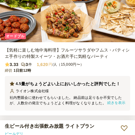
オードブル
【気軽に楽しむ地中海料理】フルーツサラダやフムス・パティシ
エ手作りの特製スイーツ・お酒片手に気軽なパーティ
3.33
3
1,620
件
円
/人（15,000円〜）
締切
1日前12時
量がちょうどよい上においしかったと評判でした！
4.5
ライオン株式会社
様
社内懇親会に使わせてもらいました。 納品前は足りるか不安でした
続きを表示
が、人数分の発注でちょうどよく料理がなくなりました。 参加者か
らもおいしかったと評判でしたので、また注文したいと思います！
生ビール付き出張飲み放題 ライトプラン
ビールデリ