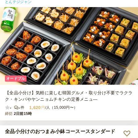
とんテジジャン
た。またお願いしたいです。
オードブル
【全品小分け】気軽に楽しむ韓国グルメ・取り分け不要でラクラ
ク・キンパやヤンニョムチキンの定番メニュ―
-
-
1,620
件
円
/人（15,000円〜）
締切
2日前15時
全品小分けのおつまみ小鉢コースースタンダード