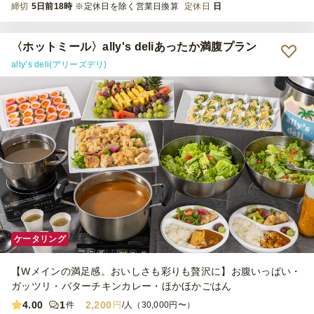
締切
5日前18時
※定休日を除く営業日換算
定休日
日
〈ホットミール〉ally's deliあったか満腹プラン
ally’s deli(アリーズデリ)
ケータリング
【Wメインの満足感。おいしさも彩りも贅沢に】お腹いっぱい・
ガッツリ・バターチキンカレー・ほかほかごはん
4.00
1
2,200
件
円
/人（30,000円〜）