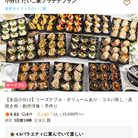
小分け だいご家プラチナプラン
炭焼きビストロだいご家
オードブル
【全品小分け】リーズナブル・ボリュームあり・コスパ良し・炭
焼き肉・創作洋食・手作り
4.63
4
2,160
件
円
/人（15,000円〜）
締切
3日前19時
定休日
日
バラエティに富んでいて楽しい
4.0