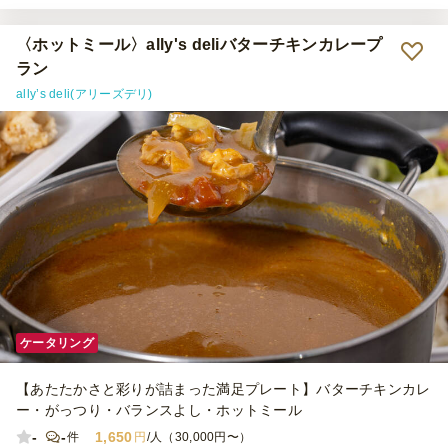
〈ホットミール〉ally's deliバターチキンカレープ
ラン
ally’s deli(アリーズデリ)
ケータリング
【あたたかさと彩りが詰まった満足プレート】バターチキンカレ
ー・がっつり・バランスよし・ホットミール
-
-
1,650
件
円
/人（30,000円〜）