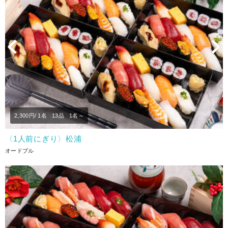
Previous
N
2,300
円/ 1名
13品
1名～
〈1人前にぎり〉松浦
オードブル