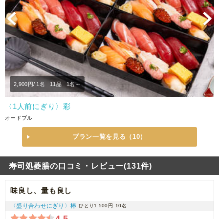
Previous
N
2,900
円/ 1名
11品
1名～
〈1人前にぎり〉彩
オードブル
プラン一覧を見る（10）
寿司処菱膳の口コミ・レビュー(131件)
味良し、量も良し
〈盛り合わせにぎり〉椿
ひとり1,500円
10名
4.5