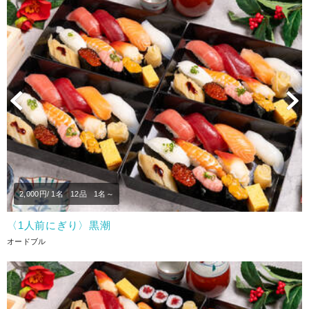
Previous
N
2,000
円/ 1名
12品
1名～
〈1人前にぎり〉黒潮
オードブル