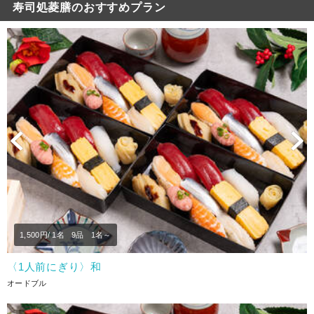
寿司処菱膳のおすすめプラン
Previous
N
1,500
円/ 1名
9品
1名～
〈1人前にぎり〉和
オードブル