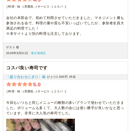
料理・味 -
雰囲気 -
サービス -
コスパ -
会社の本部会で、初めて利用させていただきました。マネジメント層も
参加される会で、料理の量や質も不安いっぱいでしたが、参加者全員大
満足の料理でした！
※本サイトより別の料理も注文しております。
ゲスト 様
2026年8月01日
東京都港区
コスパ良い寿司です
〈盛り合わせにぎり〉椿
ひとり1,500円
35名
5.0
料理・味 -
雰囲気 -
サービス -
コスパ -
今回もいつもと同じメニューの種類の多いプランで使わせていただきま
した。ボリュームも多くて、大人数の会には使い勝手が良いかなと思っ
ています。非常に大人気の寿司でした。