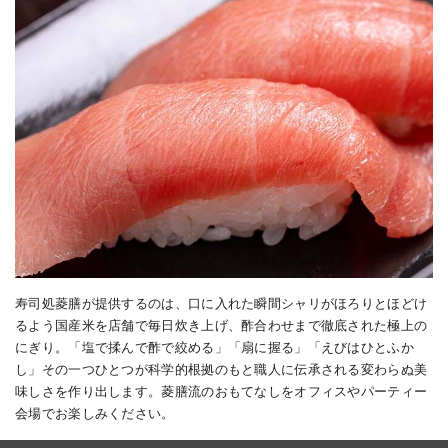
寿司処菱膳が提供するのは、口に入れた瞬間シャリがほろりとほどけ
るよう国産米を店舗で毎日炊き上げ、酢合わせまで徹底された極上の
にぎり。「塩で揉んで酢で絞める」「扇に握る」「えびはひとふか
し」その一つひとつが科学的根拠のもと職人に伝承される変わらぬ美
味しさを作り出します。菱膳流のおもてなしをオフィスやパーティー
会場でお楽しみください。