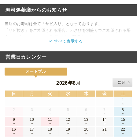
寿司処菱膳からのお知らせ
当店のお寿司は全て「サビ入り」となっております。
「サビ抜き」をご希望される場合、わさびを別盛りでご希望される場
合はオプションメニュー(無料)よりご選択ください。
すべて表示する
注文可能プラン数を10プランまでとさせていただいております。
営業日カレンダー
【夏季休業の配達】
通常通り配達いたします。
オードブル
2026年8月
次月
日
月
火
水
木
金
土
1
×
2
3
4
5
6
7
8
×
×
×
×
×
×
○
9
10
11
12
13
14
15
○
○
○
○
○
○
○
16
17
18
19
20
21
22
○
○
○
○
○
○
○