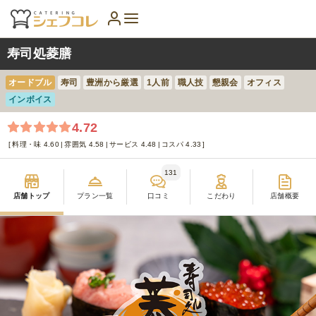
寿司処菱膳
オードブル
寿司
豊洲から厳選
1人前
職人技
懇親会
オフィス
インボイス
4.72
料理・味 4.60
雰囲気 4.58
サービス 4.48
コスパ 4.33
131
店舗トップ
プラン一覧
口コミ
こだわり
店舗概要