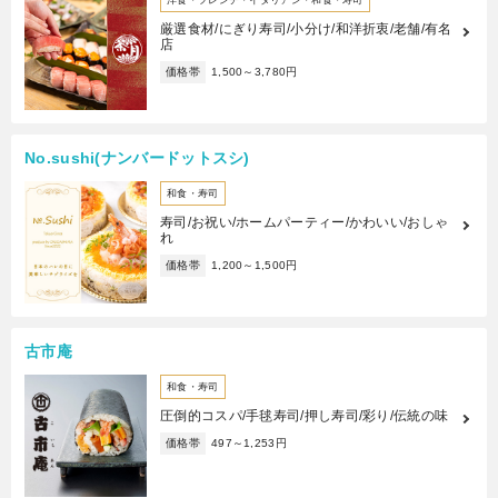
厳選食材/にぎり寿司/小分け/和洋折衷/老舗/有名
店
価格帯
1,500～3,780円
No.sushi(ナンバードットスシ)
和食・寿司
寿司/お祝い/ホームパーティー/かわいい/おしゃ
れ
価格帯
1,200～1,500円
古市庵
和食・寿司
圧倒的コスパ/手毬寿司/押し寿司/彩り/伝統の味
価格帯
497～1,253円