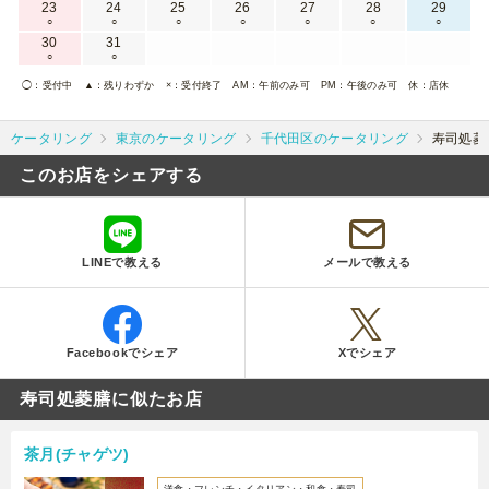
23
24
25
26
27
28
29
○
○
○
○
○
○
○
30
31
○
○
◯
：受付中
▲
：残りわずか
×
：受付終了
AM
：午前のみ可
PM
：午後のみ可
休
：店休
ケータリング
東京のケータリング
千代田区のケータリング
寿司処菱
このお店をシェアする
LINEで教える
メールで教える
Facebookでシェア
Xでシェア
寿司処菱膳に似たお店
茶月(チャゲツ)
洋食・フレンチ・イタリアン・和食・寿司