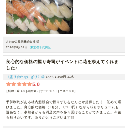
さわかみ投信株式会社 様
2026年8月01日
東京都千代田区
良心的な価格の握り寿司がイベントに花を添えてくれま
した♪
〈盛り合わせにぎり〉椿
ひとり1,500円
21名
5.0
料理・味 4.5
雰囲気 -
サービス 5.0
コスパ 5.0
予算制約がある社内懇親会で握りずしをなんとか提供したく、初めて選
びました。良心的な価格（1名分、1,500円）ながら味もボリュームも
遜色なく、参加者からも満足の声を多々受けることができました。今後
も頼りたいです。ありがとうございます!!!