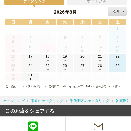
ケータリング
オードブル
2026年8月
次月
日
月
火
水
木
金
土
1
×
2
3
4
5
6
7
8
休
×
×
×
×
×
×
9
10
11
12
13
14
15
休
×
休
休
休
休
休
16
17
18
19
20
21
22
休
○
○
○
○
○
○
23
24
25
26
27
28
29
休
○
○
○
○
○
○
30
31
休
○
◯
：受付中
▲
：残りわずか
×
：受付終了
AM
：午前のみ可
PM
：午後のみ可
休
：店休
ケータリング
東京のケータリング
千代田区のケータリング
神楽坂隠れ
このお店をシェアする