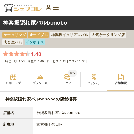
神楽坂隠れ家バルbonobo
ケータリング
オードブル
神楽坂イタリアンバル
人気ケータリング店
肉と生ハム
インボイス
4.48
料理・味 4.52
雰囲気 4.46
サービス 4.43
コスパ 4.40
105
店舗トップ
プラン一覧
口コミ
こだわり
店舗概要
神楽坂隠れ家バルbonoboの店舗概要
店舗名
神楽坂隠れ家バルbonobo
所在地
東京都千代田区